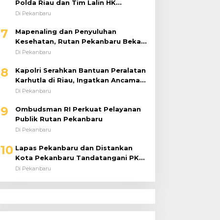
Polda Riau dan Tim Lalin HK
Berjibaku Selamatkan Korban
Di Pekanbaru
Kecelakaan di Tol Pekanbaru–Dumai
7
Mapenaling dan Penyuluhan
Kesehatan, Rutan Pekanbaru Bekali
37 Tahanan Baru dengan Edukasi
Di Pekanbaru
TBC, HIV, dan Bahaya Narkoba
8
Kapolri Serahkan Bantuan Peralatan
Karhutla di Riau, Ingatkan Ancaman
El Niño dan Prioritaskan
Di Pekanbaru
Pencegahan
9
Ombudsman RI Perkuat Pelayanan
Publik Rutan Pekanbaru
Di Pekanbaru
10
Lapas Pekanbaru dan Distankan
Kota Pekanbaru Tandatangani PKS,
Warga Binaan Dibekali Keterampilan
Di Pekanbaru
Peternakan Ayam Petelur