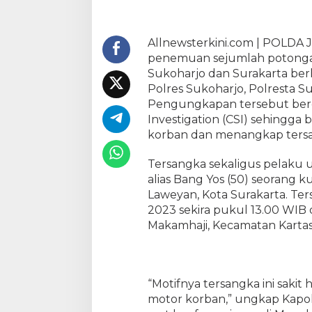
a
s
i
Allnewsterkini.com | POLDA 
D
penemuan sejumlah potongan
i
Sukoharjo dan Surakarta ber
S
Polres Sukoharjo, Polresta S
u
Pengungkapan tersebut berd
k
Investigation (CSI) sehingga
o
korban dan menangkap ters
h
a
r
Tersangka sekaligus pelaku 
j
alias Bang Yos (50) seorang
o
Laweyan, Kota Surakarta. Te
T
2023 sekira pukul 13.00 WIB
e
Makamhaji, Kecamatan Kartas
r
u
n
g
“Motifnya tersangka ini sakit
k
motor korban,” ungkap Kapol
a