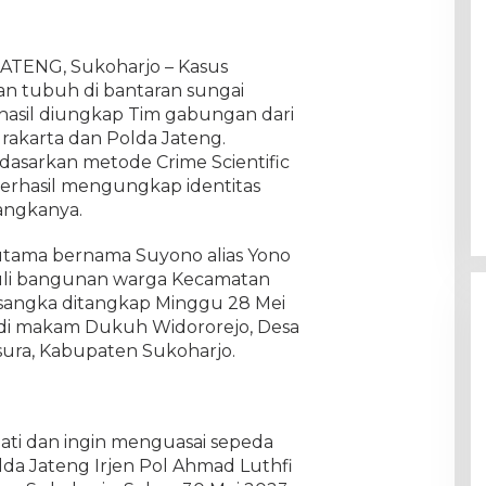
JATENG, Sukoharjo – Kasus
 tubuh di bantaran sungai
hasil diungkap Tim gabungan dari
urakarta dan Polda Jateng.
asarkan metode Crime Scientific
 berhasil mengungkap identitas
angkanya.
utama bernama Suyono alias Yono
 kuli bangunan warga Kecamatan
rsangka ditangkap Minggu 28 Mei
 di makam Dukuh Widororejo, Desa
ura, Kabupaten Sukoharjo.
 hati dan ingin menguasai sepeda
da Jateng Irjen Pol Ahmad Luthfi