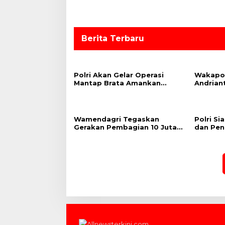
p
o
s
Berita Terbaru
Polri Akan Gelar Operasi
Wakapol
Mantap Brata Amankan
Andrian
Pemilu 2024, Cooling System
Kepulan
Jadi Salah Satu Strategi
KTT G20
Wamendagri Tegaskan
Polri Si
Gerakan Pembagian 10 Juta
dan Pen
Bendera Merah Putih untuk
Delegas
Perkuat Nasionalisme