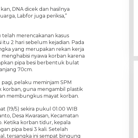
ukan, DNA dicek dan hasilnya
arga, Labfor juga periksa,”
 telah merencakanan kasus
 itu 2 hari sebelum kejadian. Pada
sangka yang merupakan rekan kerja
t menghabisi nyawa korban karena
pkan pipa besi berbentuk bulat
panjang 70cm.
5) pagi, pelaku meminjam SPM
k korban, guna mengambil plastik
akan membungkus mayat korban.
t (19/5) sekira pukul 01.00 WIB
anto, Desa Kwarasan, Kecamatan
 Ketika korban tidur, kepala
n pipa besi 3 kali. Setelah
, tersangka ini sempat bingung