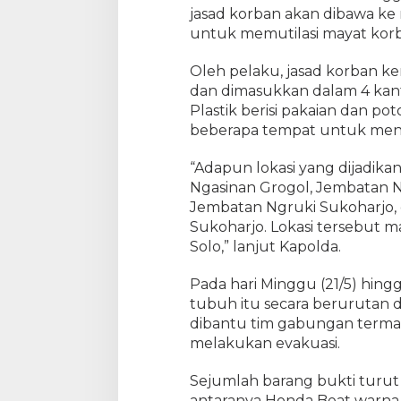
jasad korban akan dibawa ke 
untuk memutilasi mayat kor
Oleh pelaku, jasad korban k
dan dimasukkan dalam 4 kanto
Plastik berisi pakaian dan p
beberapa tempat untuk meng
“Adapun lokasi yang dijadikan
Ngasinan Grogol, Jembatan 
Jembatan Ngruki Sukoharjo,
Sukoharjo. Lokasi tersebut m
Solo,” lanjut Kapolda.
Pada hari Minggu (21/5) hin
tubuh itu secara berurutan
dibantu tim gabungan terma
melakukan evakuasi.
Sejumlah barang bukti turut 
antaranya Honda Beat warna h