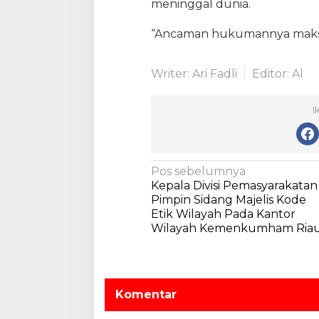
meninggal dunia.
“Ancaman hukumannya maksim
Writer: Ari Fadli
Editor: Al
I
N
Pos sebelumnya
Kepala Divisi Pemasyarakatan
a
Pimpin Sidang Majelis Kode
v
Etik Wilayah Pada Kantor
Wilayah Kemenkumham Ria
i
g
a
s
Komentar
i