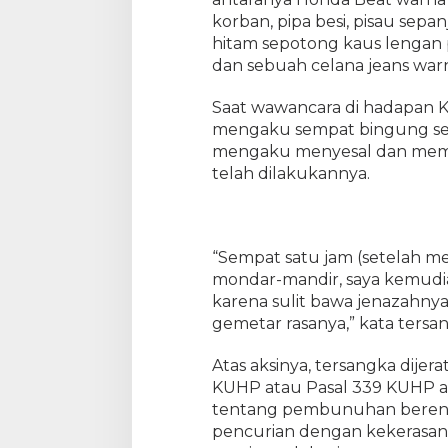
korban, pipa besi, pisau sepa
hitam sepotong kaus lengan 
dan sebuah celana jeans warn
Saat wawancara di hadapan K
mengaku sempat bingung se
mengaku menyesal dan memi
telah dilakukannya.
“Sempat satu jam (setelah 
mondar-mandir, saya kemudia
karena sulit bawa jenazahnya 
gemetar rasanya,” kata tersa
Atas aksinya, tersangka dijer
KUHP atau Pasal 339 KUHP at
tentang pembunuhan beren
pencurian dengan kekerasa