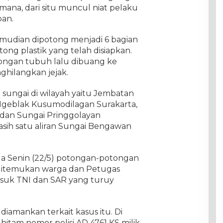
mana, dari situ muncul niat pelaku
ban.
emudian dipotong menjadi 6 bagian
ng plastik yang telah disiapkan.
otongan tubuh lalu dibuang ke
hilangkan jejak.
 sungai di wilayah yaitu Jembatan
Ngeblak Kusumodilagan Surakarta,
 dan Sungai Pringgolayan
asih satu aliran Sungai Bengawan
gga Senin (22/5) potongan-potongan
 ditemukan warga dan Petugas
suk TNI dan SAR yang turuy
diamankan terkait kasus itu. Di
itam nomor polisi AD 4761 KS milik