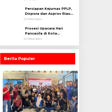
0313/KPR Tahun 2024) ?
Persiapan Kejurnas PPLP,
Dispora dan Asprov Riau
Tinjau Kelayakan Rumput
Di Pekanbaru
Lapangan Sepakbola
Prosesi Upacara Hari
Pancasila di Kota
Pekanbaru Tetap Khidmat
Di Pekanbaru
Walau Dalam Ruangan
Berita Populer