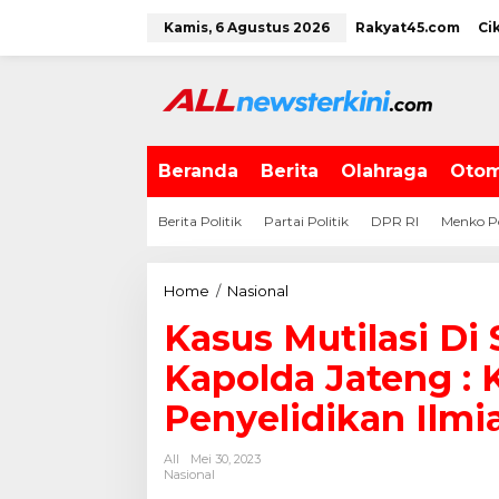
L
Kamis, 6 Agustus 2026
Rakyat45.com
Ci
e
w
a
t
i
k
e
Beranda
Berita
Olahraga
Otom
k
o
Berita Politik
Partai Politik
DPR RI
Menko P
n
t
e
Home
/
Nasional
K
n
a
Kasus Mutilasi Di
s
u
Kapolda Jateng :
s
M
Penyelidikan Ilmi
u
t
All
Mei 30, 2023
i
Nasional
l