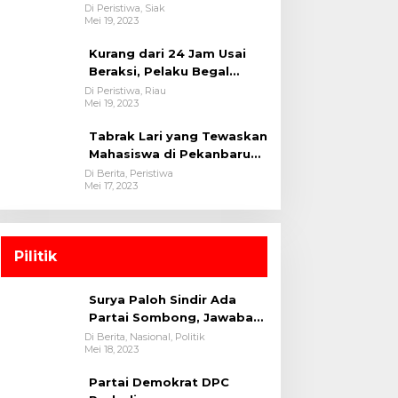
oleh tim Opsnal Polsek
Di Peristiwa, Siak
Mei 19, 2023
Tualang-Polres Siak-Polda
Riau
Kurang dari 24 Jam Usai
Beraksi, Pelaku Begal
Berhasil Di Bekuk
Di Peristiwa, Riau
Mei 19, 2023
Satreskrim Polres
Kuansing
Tabrak Lari yang Tewaskan
Mahasiswa di Pekanbaru
Ditangkap Polisi
Di Berita, Peristiwa
Mei 17, 2023
Pilitik
Surya Paloh Sindir Ada
Partai Sombong, Jawaban
Megawati
Di Berita, Nasional, Politik
Mei 18, 2023
Partai Demokrat DPC