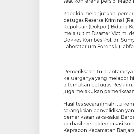
saat konferensi pers di Mapol
p
,
Kapolda melanjutkan, pemerik
K
a
petugas Reserse Kriminal (R
p
Kepolisian (Dokpol) Bidang 
o
melalui tim Disaster Victim Id
l
Dokkes Kombes Pol. dr. Sumy
d
Laboratorium Forensik (Labfo
a
J
a
t
Pemeriksaan itu di antarany
e
keluarganya yang melapor hi
n
ditemukan petugas Reskrim. 
g
juga melakukan pemeriksaan
:
K
a
Hasil tes secara ilmiah itu 
m
serangkaian penyelidikan ya
i
pemeriksaan saksi-saksi. Be
L
berhasil mengidentifikasi ko
a
Keprabon Kecamatan Banjarsar
k