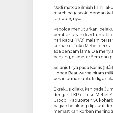
u
“Jadi metode ilmiah kami lak
k
matching (cocok) dengan kelu
a
sambungnya.
n
P
Kapolda menuturkan, pelaku
e
pembunuhan disertai mutilasi
n
y
hari Rabu (17/8) malam, ter
e
korban di Toko Mebel bernia
l
ada dendam lama. Dia menyia
i
panjang, diameter 5cm dan 
d
i
Selanjutnya pada Kamis (18/
k
Honda Beat warna hitam mili
a
besar laundri untuk digun
n
I
Eksekusi dilakukan pada Juma
l
dengan TKP di Toko Mebel Y
m
Grogol, Kabupaten Sukoharjo.
i
a
bagian belakang dipukul denga
h
memastikan korban meninggal