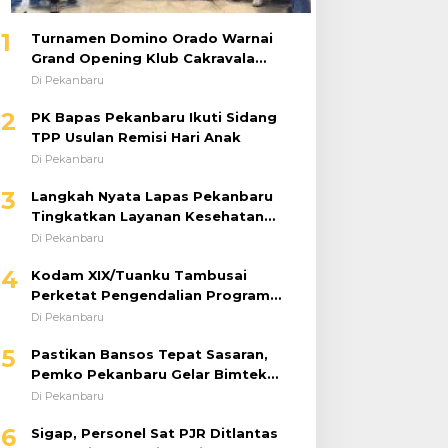
1
Turnamen Domino Orado Warnai
Grand Opening Klub Cakravala
Pekanbaru
Di Pekanbaru
2
PK Bapas Pekanbaru Ikuti Sidang
TPP Usulan Remisi Hari Anak
Di Pekanbaru
3
Langkah Nyata Lapas Pekanbaru
Tingkatkan Layanan Kesehatan
Melalui Program Prolanis
Di Pekanbaru
4
Kodam XIX/Tuanku Tambusai
Perketat Pengendalian Program
dan Anggaran 2026, Pastikan
Di Pekanbaru
Kinerja Tepat Sasaran
5
Pastikan Bansos Tepat Sasaran,
Pemko Pekanbaru Gelar Bimtek
DTSEN Bagi Operator Puskessos
Di Pekanbaru
6
Sigap, Personel Sat PJR Ditlantas