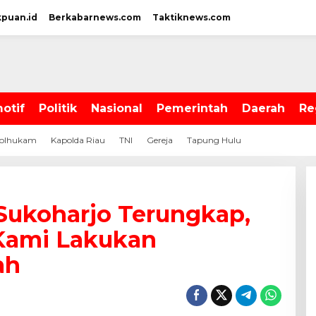
kpuan.id
Berkabarnews.com
Taktiknews.com
otif
Politik
Nasional
Pemerintah
Daerah
Re
olhukam
Kapolda Riau
TNI
Gereja
Tapung Hulu
 Sukoharjo Terungkap,
 Kami Lakukan
ah