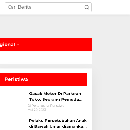
gional
Peristiwa
Gasak Motor Di Parkiran
Toko, Seorang Pemuda
Diamankan Polsek Bukit
Di Pekanbaru, Peristiwa
Mei 20, 2023
Raya
Pelaku Persetubuhan Anak
di Bawah Umur diamankan