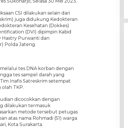
res Sukoharjo, Selasa 30 Mei 2023.
saan CSI dilakukan selain dari
eskrim) juga didukung Kedokteran
Kedokteran Kesehatan (Dokkes)
entification (DVI) dipimpin Kabid
 Hastry Purwanti dan
r) Polda Jateng.
a melalui tes DNA korban dengan
ngga tes sampel darah yang
Tim Inafis Satreskrim setempat
 olah TKP.
kemudian dicocokkan dengan
ng dilakukan termasuk
rdasarkan metode tersebut petugas
rban atas nama Rohmadi (51) warga
i, Kota Surakarta.