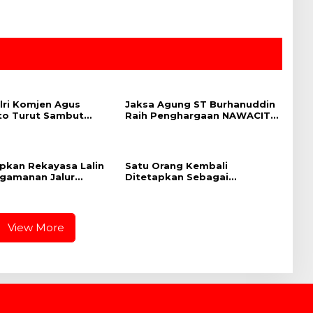
ri Komjen Agus
Jaksa Agung ST Burhanuddin
to Turut Sambut
Raih Penghargaan NAWACITA
gan Presiden RI dari
AWARD 2023 Kategori
 India
“Penegakan Hukum”
apkan Rekayasa Lalin
Satu Orang Kembali
gamanan Jalur
Ditetapkan Sebagai
i KTT ASEAN
Tersangka dalam Perkara
Pertambangan PT Sendawar
Jaya
View More