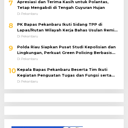
7
Apresiasi dan Terima Kasih untuk Polantas,
Tetap Mengabdi di Tengah Guyuran Hujan
Di Pekanbaru
8
PK Bapas Pekanbaru Ikuti Sidang TPP di
Lapas/Rutan Wilayah Kerja Bahas Usulan Remisi
Umum Jelang Hari Kemerdekaan
Di Pekanbaru
9
Polda Riau Siapkan Pusat Studi Kepolisian dan
Lingkungan, Perkuat Green Policing Berbasis
Riset
Di Pekanbaru
10
Kepala Bapas Pekanbaru Beserta Tim Ikuti
Kegiatan Penguatan Tugas dan Fungsi serta
Paparan Penempatan WBP ke Lapas Terbuka
Di Pekanbaru