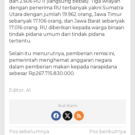
dan 2.606 RU II (langsung bebas). Tiga wilayah
dengan penerima RU terbanyak yakni Sumatra
Utara dengan jumlah 19.962 orang, Jawa Timur
sebanyak 17.106 orang, dan Jawa Barat sebanyak
17.016 orang. RU diberikan kepada warga binaan
tindak pidana umum dan tindak pidana
tertentu.
Selain itu menurutnya, pemberian remisi ini,
pemerintah menghemat anggaran negara
dalam pemberian makan kepada narapidana
sebesar Rp267.715.830.000.
Editor: Al
Ikuti Kami
N
Pos sebelumnya
Pos berikutnya