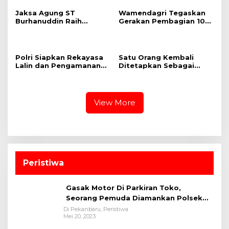
Strategi
Jaksa Agung ST
Wamendagri Tegaskan
Burhanuddin Raih
Gerakan Pembagian 10
Penghargaan NAWACITA
Juta Bendera Merah
AWARD 2023 Kategori
Putih untuk Perkuat
“Penegakan Hukum”
Nasionalisme
Polri Siapkan Rekayasa
Satu Orang Kembali
Lalin dan Pengamanan
Ditetapkan Sebagai
Jalur Delegasi KTT
Tersangka dalam
ASEAN
Perkara Pertambangan
PT Sendawar Jaya
View More
Peristiwa
Gasak Motor Di Parkiran Toko,
Seorang Pemuda Diamankan Polsek
Bukit Raya
Di Pekanbaru, Peristiwa
Mei 20, 2023