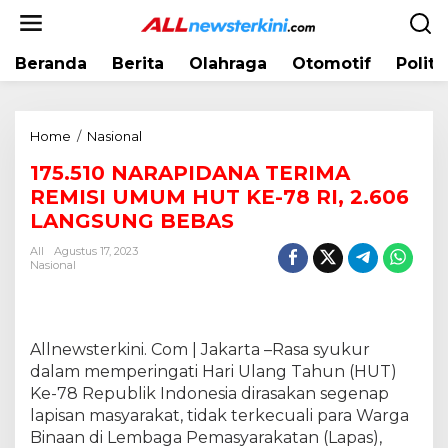
L
e
w
Beranda
Berita
Olahraga
Otomotif
Politi
a
t
i
k
Home
/
Nasional
1
e
7
k
175.510 NARAPIDANA TERIMA
5
o
REMISI UMUM HUT KE-78 RI, 2.606
.
n
5
LANGSUNG BEBAS
t
1
e
All
Agustus 17, 2023
0
Nasional
n
N
A
R
A
Allnewsterkini. Com | Jakarta –Rasa syukur
P
dalam memperingati Hari Ulang Tahun (HUT)
I
Ke-78 Republik Indonesia dirasakan segenap
D
lapisan masyarakat, tidak terkecuali para Warga
A
Binaan di Lembaga Pemasyarakatan (Lapas),
N