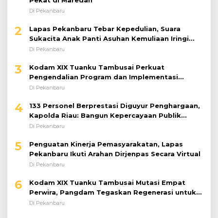
Di Pekanbaru
2
Lapas Pekanbaru Tebar Kepedulian, Suara
Sukacita Anak Panti Asuhan Kemuliaan Iringi
Bantuan Sosial
Di Pekanbaru
3
Kodam XIX Tuanku Tambusai Perkuat
Pengendalian Program dan Implementasi
Doktrin TNI AD
Di Pekanbaru
4
133 Personel Berprestasi Diguyur Penghargaan,
Kapolda Riau: Bangun Kepercayaan Publik
dengan Karya Nyata
Di Pekanbaru
5
Penguatan Kinerja Pemasyarakatan, Lapas
Pekanbaru Ikuti Arahan Dirjenpas Secara Virtual
Di Pekanbaru
6
Kodam XIX Tuanku Tambusai Mutasi Empat
Perwira, Pangdam Tegaskan Regenerasi untuk
Perkuat Kinerja Satuan
Di Pekanbaru