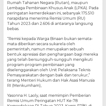
A
Rumah Tahanan Negara (Rutan), maupun
T
Lembaga Pembinaan Khusus Anak (LPKA). Pada
E
peringatan kemerdekaan ini, sebanyak 175.510
R
narapidana menerima Remisi Umum (RU)
I
Tahun 2023 dan 2.606 di antaranya langsung
M
bebas.
A
R
“Remisi kepada Warga Binaan bukan semata-
E
mata diberikan secara sukarela oleh
M
pemerintah, namun merupakan sebuah
I
bentuk apresiasi dan penghargaan bagi mereka
S
I
yang telah bersungguh-sungguh mengikuti
U
program-program pembinaan yang
M
diselenggarakan oleh Unit Pelaksana Teknis
U
Pemasyarakatan dengan baik dan terukur,”
M
terang Menteri Hukum dan Hak Asasi Manusia
H
RI (Menkumham),
U
T
Yasonna H. Laoly, saat memimpin Pemberian
K
Remisi Umum Peringatan HUT Ke-78
E
Kemerdekaan RI Tahun 2023, Kamis (17/8), di