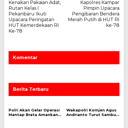
Kenakan Pakaian Adat,
Kapolres Kampar
a
Rutan Kelas I
Pimpin Upacara
v
Pekanbaru Ikuti
Pengibaran Bendera
Upacara Peringatan
Merah Putih di HUT RI
i
HUT Kemerdekaan RI
ke-78
g
Ke-78
a
s
i
Komentar
p
o
s
Berita Terbaru
Polri Akan Gelar Operasi
Wakapolri Komjen Agus
Mantap Brata Amankan
Andrianto Turut Sambut
Pemilu 2024, Cooling
Kepulangan Presiden RI
System Jadi Salah Satu
dari KTT G20 India