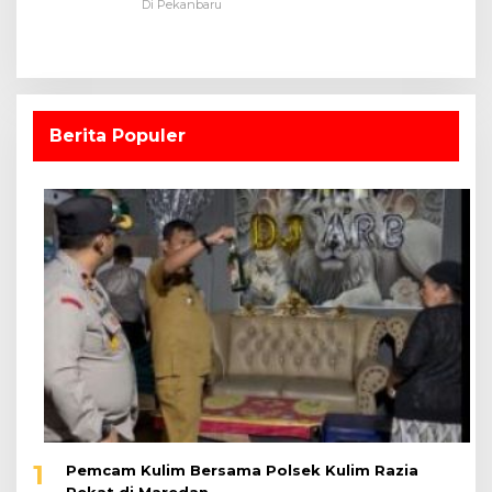
Dalam Ruangan
Di Pekanbaru
Berita Populer
1
Pemcam Kulim Bersama Polsek Kulim Razia
Pekat di Maredan