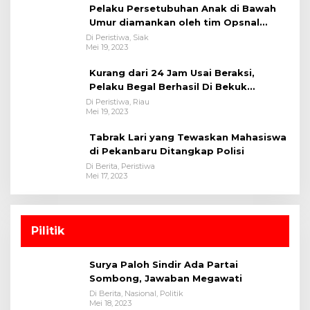
Pelaku Persetubuhan Anak di Bawah
Umur diamankan oleh tim Opsnal
Polsek Tualang-Polres Siak-Polda Riau
Di Peristiwa, Siak
Mei 19, 2023
Kurang dari 24 Jam Usai Beraksi,
Pelaku Begal Berhasil Di Bekuk
Satreskrim Polres Kuansing
Di Peristiwa, Riau
Mei 19, 2023
Tabrak Lari yang Tewaskan Mahasiswa
di Pekanbaru Ditangkap Polisi
Di Berita, Peristiwa
Mei 17, 2023
Pilitik
Surya Paloh Sindir Ada Partai
Sombong, Jawaban Megawati
Di Berita, Nasional, Politik
Mei 18, 2023