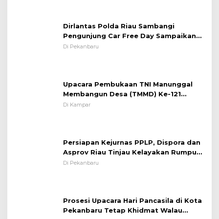
Pentingnya Memelihara dan Menjaga
Situasi Kondusif
Dirlantas Polda Riau Sambangi
Pengunjung Car Free Day Sampaikan
Pesan Edukasi Kamtibmas &
Di Pekanbaru
Kamseltibcarlantas
Upacara Pembukaan TNI Manunggal
Membangun Desa (TMMD) Ke-121
Kodim 0313/KPR Tahun 2024) ?
Di Kampar
Persiapan Kejurnas PPLP, Dispora dan
Asprov Riau Tinjau Kelayakan Rumput
Lapangan Sepakbola
Di Pekanbaru
Prosesi Upacara Hari Pancasila di Kota
Pekanbaru Tetap Khidmat Walau