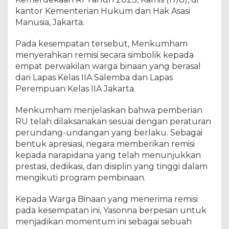
-
kantor Kementerian Hukum dan Hak Asasi
7
8
Manusia, Jakarta.
R
I
Pada kesempatan tersebut, Menkumham
,
menyerahkan remisi secara simbolik kepada
2
empat perwakilan warga binaan yang berasal
.
dari Lapas Kelas IIA Salemba dan Lapas
6
Perempuan Kelas IIA Jakarta.
0
6
Menkumham menjelaskan bahwa pemberian
L
RU telah dilaksanakan sesuai dengan peraturan
A
perundang-undangan yang berlaku. Sebagai
N
bentuk apresiasi, negara memberikan remisi
G
S
kepada narapidana yang telah menunjukkan
U
prestasi, dedikasi, dan disiplin yang tinggi dalam
N
mengikuti program pembinaan.
G
B
Kepada Warga Binaan yang menerima remisi
E
pada kesempatan ini, Yasonna berpesan untuk
B
menjadikan momentum ini sebagai sebuah
A