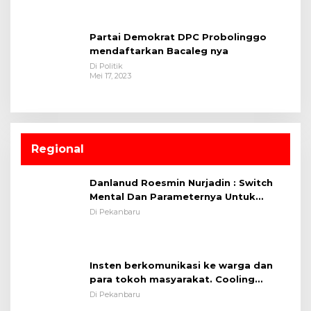
Partai Demokrat DPC Probolinggo
mendaftarkan Bacaleg nya
Di Politik
Mei 17, 2023
Regional
Danlanud Roesmin Nurjadin : Switch
Mental Dan Parameternya Untuk
Melaksanakan ✈
Di Pekanbaru
Insten berkomunikasi ke warga dan
para tokoh masyarakat. Cooling
System OMP LK ²024 Polsek Rumbai,
Di Pekanbaru
Kapolsek Iptu SAID ; Tekankan