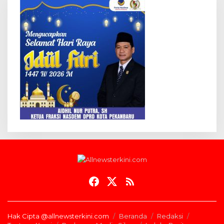
Hak Cipta @allnewsterkini.com
Beranda
Redaksi