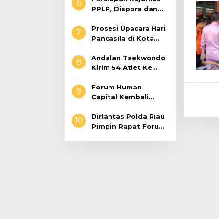
6
0313/KPR Tahun
PPLP, Dispora dan
2024) ?
Asprov Riau Tinjau
Kelayakan Rumput
Prosesi Upacara Hari
7
Lapangan Sepakbola
Pancasila di Kota
Pekanbaru Tetap
Khidmat Walau
Andalan Taekwondo
8
Dalam Ruangan
Kirim 54 Atlet Ke
Walikota Pekanbaru
CUP VI Tahun 2023
Forum Human
9
Capital Kembali
Goes To Campus di
Unilak
Dirlantas Polda Riau
10
Pimpin Rapat Forum
Lalu Lintas Untuk
Sukseskan Program
Bulan Tertib Helm