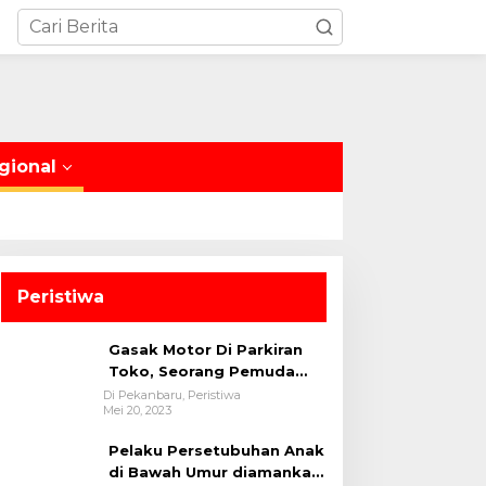
Pekanbaru
Dirlantas Polda Riau Samba
gional
Car Free Day Sampaikan Pes
Kamtibmas & Kamseltibcarla
tober 13, 2024
Peristiwa
Gasak Motor Di Parkiran
Toko, Seorang Pemuda
Diamankan Polsek Bukit
Di Pekanbaru, Peristiwa
Mei 20, 2023
Raya
Pelaku Persetubuhan Anak
di Bawah Umur diamankan