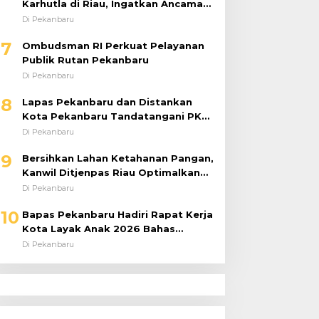
Karhutla di Riau, Ingatkan Ancaman
El Niño dan Prioritaskan
Di Pekanbaru
Pencegahan
7
Ombudsman RI Perkuat Pelayanan
Publik Rutan Pekanbaru
Di Pekanbaru
8
Lapas Pekanbaru dan Distankan
Kota Pekanbaru Tandatangani PKS,
Warga Binaan Dibekali Keterampilan
Di Pekanbaru
Peternakan Ayam Petelur
9
Bersihkan Lahan Ketahanan Pangan,
Kanwil Ditjenpas Riau Optimalkan
Produktivitas
Di Pekanbaru
10
Bapas Pekanbaru Hadiri Rapat Kerja
Kota Layak Anak 2026 Bahas
Penanganan ABH
Di Pekanbaru