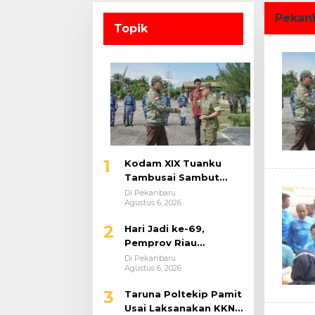
Produktivitas Padi
Gelar
Meningkat
Serent
Pekan
Topik
Menan
dan H
1
Kodam XIX Tuanku
Tambusai Sambut
Kunjungan Kerja
Di Pekanbaru
Agustus 6, 2026
Menhan RI ke Yonif TP
952/Imam Bulqin dan
2
‎Hari Jadi ke-69,
Yonif TP
Pemprov Riau
898/Pancalang Cakti
Kolaborasi Pemkot
Di Pekanbaru
Agustus 6, 2026
Pekanbaru Gelar CKG
di Stadion Utama
3
Taruna Poltekip Pamit
Usai Laksanakan KKN