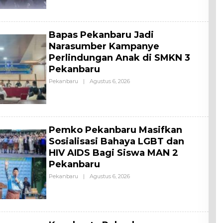
E
H
A
L
L
Bapas Pekanbaru Jadi
Narasumber Kampanye
Perlindungan Anak di SMKN 3
Pekanbaru
Pekanbaru
|
Agustus 6, 2026
O
L
E
H
A
L
L
‎Pemko Pekanbaru Masifkan
Sosialisasi Bahaya LGBT dan
HIV AIDS Bagi Siswa MAN 2
Pekanbaru
Pekanbaru
|
Agustus 6, 2026
O
L
E
H
A
L
L