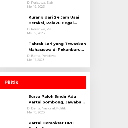
oleh tim Opsnal Polsek
Di Peristiwa, Siak
Mei 19, 2023
Tualang-Polres Siak-Polda
Riau
Kurang dari 24 Jam Usai
Beraksi, Pelaku Begal
Berhasil Di Bekuk
Di Peristiwa, Riau
Mei 19, 2023
Satreskrim Polres
Kuansing
Tabrak Lari yang Tewaskan
Mahasiswa di Pekanbaru
Ditangkap Polisi
Di Berita, Peristiwa
Mei 17, 2023
Pilitik
Surya Paloh Sindir Ada
Partai Sombong, Jawaban
Megawati
Di Berita, Nasional, Politik
Mei 18, 2023
Partai Demokrat DPC