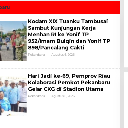
 Penanaman Pohon
Promosi Daerah hingga
ak ,Kapolres : Kita
Nasional
baru
am Masa Depan
arapan
Kodam XIX Tuanku Tambusai
Sambut Kunjungan Kerja
Menhan RI ke Yonif TP
952/Imam Bulqin dan Yonif TP
898/Pancalang Cakti
Pekanbaru
|
Agustus 6, 2026
O
L
E
H
A
L
‎Hari Jadi ke-69, Pemprov Riau
L
Kolaborasi Pemkot Pekanbaru
Gelar CKG di Stadion Utama
Pekanbaru
|
Agustus 6, 2026
O
L
E
H
A
L
L