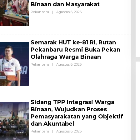
Binaan dan Masyarakat
Pekanbaru
|
Agustus 6, 2026
O
L
E
H
A
L
L
Semarak HUT ke-81 RI, Rutan
Pekanbaru Resmi Buka Pekan
Olahraga Warga Binaan
Pekanbaru
|
Agustus 6, 2026
O
L
E
H
A
L
L
Sidang TPP Integrasi Warga
Binaan, Wujudkan Proses
Pemasyarakatan yang Objektif
dan Akuntabel
Pekanbaru
|
Agustus 6, 2026
O
L