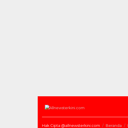
Hak Cipta @allnewsterkini.com
Beranda