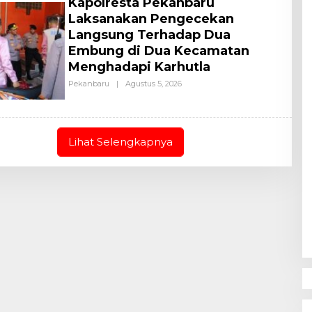
Kapolresta Pekanbaru
Laksanakan Pengecekan
Langsung Terhadap Dua
Embung di Dua Kecamatan
Menghadapi Karhutla
Pekanbaru
|
Agustus 5, 2026
O
L
E
H
A
L
Lihat Selengkapnya
L