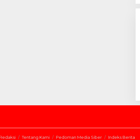
Redaksi
Tentang Kami
Pedoman Media Siber
Indeks Berita