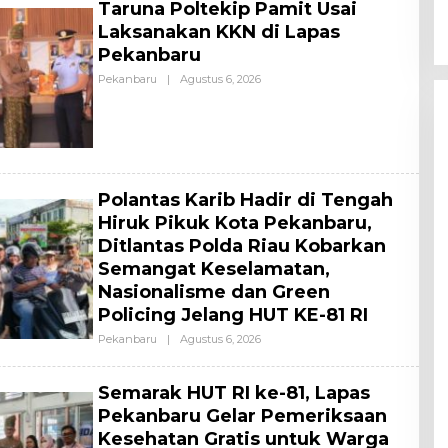
Taruna Poltekip Pamit Usai
Laksanakan KKN di Lapas
Pekanbaru
Pekanbaru
|
Agustus 6, 2026
O
L
E
H
A
L
L
Polantas Karib Hadir di Tengah
Hiruk Pikuk Kota Pekanbaru,
Ditlantas Polda Riau Kobarkan
Semangat Keselamatan,
Nasionalisme dan Green
Policing Jelang HUT KE-81 RI
Pekanbaru
|
Agustus 6, 2026
O
L
E
H
Semarak HUT RI ke-81, Lapas
A
L
Pekanbaru Gelar Pemeriksaan
L
Kesehatan Gratis untuk Warga