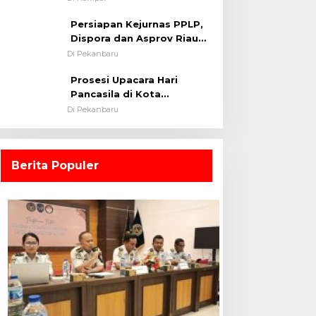
0313/KPR Tahun 2024) ?
Persiapan Kejurnas PPLP,
Dispora dan Asprov Riau
Tinjau Kelayakan Rumput
Di Pekanbaru
Lapangan Sepakbola
Prosesi Upacara Hari
Pancasila di Kota
Pekanbaru Tetap Khidmat
Di Pekanbaru
Walau Dalam Ruangan
Berita Populer