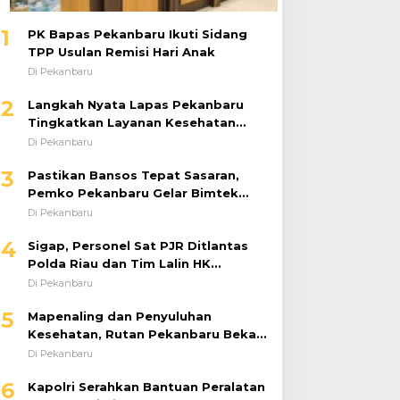
1
PK Bapas Pekanbaru Ikuti Sidang
TPP Usulan Remisi Hari Anak
Di Pekanbaru
2
Langkah Nyata Lapas Pekanbaru
Tingkatkan Layanan Kesehatan
Melalui Program Prolanis
Di Pekanbaru
3
Pastikan Bansos Tepat Sasaran,
Pemko Pekanbaru Gelar Bimtek
DTSEN Bagi Operator Puskessos
Di Pekanbaru
4
Sigap, Personel Sat PJR Ditlantas
Polda Riau dan Tim Lalin HK
Berjibaku Selamatkan Korban
Di Pekanbaru
Kecelakaan di Tol Pekanbaru–Dumai
5
Mapenaling dan Penyuluhan
Kesehatan, Rutan Pekanbaru Bekali
37 Tahanan Baru dengan Edukasi
Di Pekanbaru
TBC, HIV, dan Bahaya Narkoba
6
Kapolri Serahkan Bantuan Peralatan