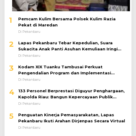
1
Pemcam Kulim Bersama Polsek Kulim Razia
Pekat di Maredan
Di Pekanbaru
2
Lapas Pekanbaru Tebar Kepedulian, Suara
Sukacita Anak Panti Asuhan Kemuliaan Iringi
Bantuan Sosial
Di Pekanbaru
3
Kodam XIX Tuanku Tambusai Perkuat
Pengendalian Program dan Implementasi
Doktrin TNI AD
Di Pekanbaru
4
133 Personel Berprestasi Diguyur Penghargaan,
Kapolda Riau: Bangun Kepercayaan Publik
dengan Karya Nyata
Di Pekanbaru
5
Penguatan Kinerja Pemasyarakatan, Lapas
Pekanbaru Ikuti Arahan Dirjenpas Secara Virtual
Di Pekanbaru