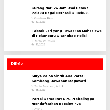
Kurang dari 24 Jam Usai Beraksi,
Pelaku Begal Berhasil Di Bekuk
Satreskrim Polres Kuansing
Di Peristiwa, Riau
Mei 19, 2023
Tabrak Lari yang Tewaskan Mahasiswa
di Pekanbaru Ditangkap Polisi
Di Berita, Peristiwa
Mei 17, 2023
Pilitik
Surya Paloh Sindir Ada Partai
Sombong, Jawaban Megawati
Di Berita, Nasional, Politik
Mei 18, 2023
Partai Demokrat DPC Probolinggo
mendaftarkan Bacaleg nya
Di Politik