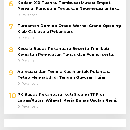
6
Kodam XIX Tuanku Tambusai Mutasi Empat
Perwira, Pangdam Tegaskan Regenerasi untuk
Perkuat Kinerja Satuan
Di Pekanbaru
7
Turnamen Domino Orado Warnai Grand Opening
Klub Cakravala Pekanbaru
Di Pekanbaru
8
Kepala Bapas Pekanbaru Beserta Tim Ikuti
Kegiatan Penguatan Tugas dan Fungsi serta
Paparan Penempatan WBP ke Lapas Terbuka
Di Pekanbaru
9
Apresiasi dan Terima Kasih untuk Polantas,
Tetap Mengabdi di Tengah Guyuran Hujan
Di Pekanbaru
10
PK Bapas Pekanbaru Ikuti Sidang TPP di
Lapas/Rutan Wilayah Kerja Bahas Usulan Remisi
Umum Jelang Hari Kemerdekaan
Di Pekanbaru