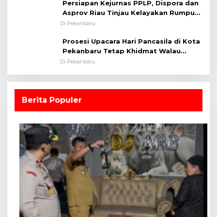
Persiapan Kejurnas PPLP, Dispora dan
Asprov Riau Tinjau Kelayakan Rumput
Lapangan Sepakbola
Di Pekanbaru
Prosesi Upacara Hari Pancasila di Kota
Pekanbaru Tetap Khidmat Walau
Dalam Ruangan
Di Pekanbaru
Berita Populer