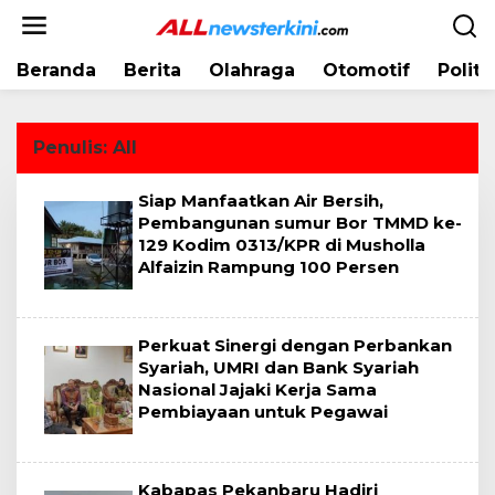
L
e
w
Beranda
Berita
Olahraga
Otomotif
Politi
a
t
i
k
Penulis:
All
e
k
Siap Manfaatkan Air Bersih,
o
Pembangunan sumur Bor TMMD ke-
n
129 Kodim 0313/KPR di Musholla
t
Alfaizin Rampung 100 Persen
e
n
Perkuat Sinergi dengan Perbankan
Syariah, UMRI dan Bank Syariah
Nasional Jajaki Kerja Sama
Pembiayaan untuk Pegawai
Kabapas Pekanbaru Hadiri