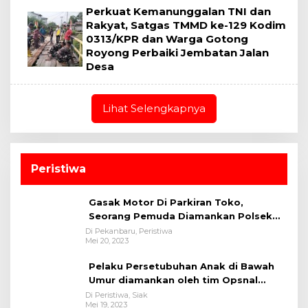
Perkuat Kemanunggalan TNI dan
Rakyat, Satgas TMMD ke-129 Kodim
0313/KPR dan Warga Gotong
Royong Perbaiki Jembatan Jalan
Desa
Lihat Selengkapnya
Peristiwa
Gasak Motor Di Parkiran Toko,
Seorang Pemuda Diamankan Polsek
Bukit Raya
Di Pekanbaru, Peristiwa
Mei 20, 2023
Pelaku Persetubuhan Anak di Bawah
Umur diamankan oleh tim Opsnal
Polsek Tualang-Polres Siak-Polda Riau
Di Peristiwa, Siak
Mei 19, 2023