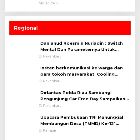
Mei 17, 2023
Regional
Danlanud Roesmin Nurjadin : Switch
Mental Dan Parameternya Untuk
Melaksanakan ✈
Di Pekanbaru
Insten berkomunikasi ke warga dan
para tokoh masyarakat. Cooling
System OMP LK ²024 Polsek Rumbai,
Di Pekanbaru
Kapolsek Iptu SAID ; Tekankan
Dirlantas Polda Riau Sambangi
Pentingnya Memelihara dan Menjaga
Pengunjung Car Free Day Sampaikan
Situasi Kondusif
Pesan Edukasi Kamtibmas &
Di Pekanbaru
Kamseltibcarlantas
Upacara Pembukaan TNI Manunggal
Membangun Desa (TMMD) Ke-121
Kodim 0313/KPR Tahun 2024) ?
Di Kampar