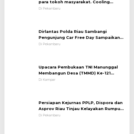
para tokoh masyarakat. Cooling
System OMP LK ²024 Polsek Rumbai,
Di Pekanbaru
Kapolsek Iptu SAID ; Tekankan
Pentingnya Memelihara dan Menjaga
Situasi Kondusif
Dirlantas Polda Riau Sambangi
Pengunjung Car Free Day Sampaikan
Pesan Edukasi Kamtibmas &
Di Pekanbaru
Kamseltibcarlantas
Upacara Pembukaan TNI Manunggal
Membangun Desa (TMMD) Ke-121
Kodim 0313/KPR Tahun 2024) ?
Di Kampar
Persiapan Kejurnas PPLP, Dispora dan
Asprov Riau Tinjau Kelayakan Rumput
Lapangan Sepakbola
Di Pekanbaru