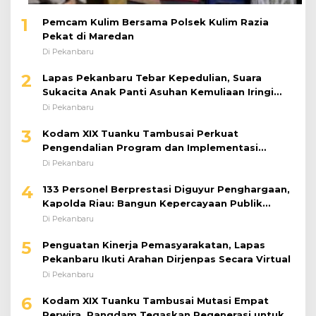
1
Pemcam Kulim Bersama Polsek Kulim Razia
Pekat di Maredan
Di Pekanbaru
2
Lapas Pekanbaru Tebar Kepedulian, Suara
Sukacita Anak Panti Asuhan Kemuliaan Iringi
Bantuan Sosial
Di Pekanbaru
3
Kodam XIX Tuanku Tambusai Perkuat
Pengendalian Program dan Implementasi
Doktrin TNI AD
Di Pekanbaru
4
133 Personel Berprestasi Diguyur Penghargaan,
Kapolda Riau: Bangun Kepercayaan Publik
dengan Karya Nyata
Di Pekanbaru
5
Penguatan Kinerja Pemasyarakatan, Lapas
Pekanbaru Ikuti Arahan Dirjenpas Secara Virtual
Di Pekanbaru
6
Kodam XIX Tuanku Tambusai Mutasi Empat
Perwira, Pangdam Tegaskan Regenerasi untuk