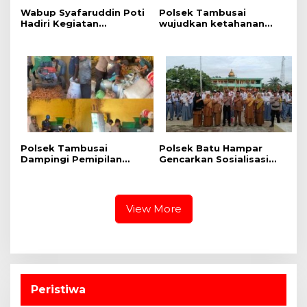
Wabup Syafaruddin Poti
Polsek Tambusai
Hadiri Kegiatan
wujudkan ketahanan
Pengajian Akbar Tahun
Pangan dengan
Baru Islam 1448
Kelompok Tani dalam
rangka Penanaman
Jagung Kuartal II di Desa
Batas, Kec. Tambusai
Polsek Tambusai
Polsek Batu Hampar
Dampingi Pemipilan
Gencarkan Sosialisasi
Jagung PT. PSA, Wujud
Bahaya Narkoba di SMA
Dukungan Polri terhadap
N 1 Batu Hampar
Ketahanan Pangan
View More
Peristiwa