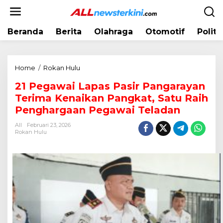
L
e
w
Beranda
Berita
Olahraga
Otomotif
Politi
a
t
i
k
Home
/
Rokan Hulu
2
e
1
k
21 Pegawai Lapas Pasir Pangarayan
P
o
Terima Kenaikan Pangkat, Satu Raih
e
n
g
Penghargaan Pegawai Teladan
t
a
e
All
Februari 23, 2026
w
Rokan Hulu
n
a
i
L
a
p
a
s
P
a