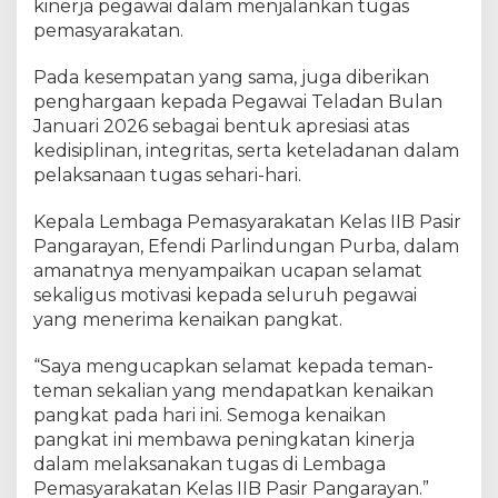
a
kinerja pegawai dalam menjalankan tugas
i
pemasyarakatan.
k
a
Pada kesempatan yang sama, juga diberikan
n
penghargaan kepada Pegawai Teladan Bulan
P
Januari 2026 sebagai bentuk apresiasi atas
a
kedisiplinan, integritas, serta keteladanan dalam
n
pelaksanaan tugas sehari-hari.
g
k
Kepala Lembaga Pemasyarakatan Kelas IIB Pasir
a
t
Pangarayan, Efendi Parlindungan Purba, dalam
,
amanatnya menyampaikan ucapan selamat
S
sekaligus motivasi kepada seluruh pegawai
a
yang menerima kenaikan pangkat.
t
u
“Saya mengucapkan selamat kepada teman-
R
teman sekalian yang mendapatkan kenaikan
a
pangkat pada hari ini. Semoga kenaikan
i
pangkat ini membawa peningkatan kinerja
h
dalam melaksanakan tugas di Lembaga
P
Pemasyarakatan Kelas IIB Pasir Pangarayan.”
e