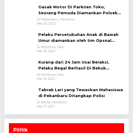
Gasak Motor Di Parkiran Toko,
Seorang Pemuda Diamankan Polsek
Bukit Raya
Di Pekanbaru, Peristiwa
Mei 20, 2023
Pelaku Persetubuhan Anak di Bawah
Umur diamankan oleh tim Opsnal
Polsek Tualang-Polres Siak-Polda Riau
Di Peristiwa, Siak
Mei 19, 2023
Kurang dari 24 Jam Usai Beraksi,
Pelaku Begal Berhasil Di Bekuk
Satreskrim Polres Kuansing
Di Peristiwa, Riau
Mei 19, 2023
Tabrak Lari yang Tewaskan Mahasiswa
di Pekanbaru Ditangkap Polisi
Di Berita, Peristiwa
Mei 17, 2023
Pilitik