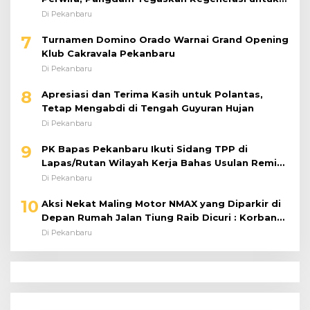
Perkuat Kinerja Satuan
Di Pekanbaru
7
Turnamen Domino Orado Warnai Grand Opening
Klub Cakravala Pekanbaru
Di Pekanbaru
8
Apresiasi dan Terima Kasih untuk Polantas,
Tetap Mengabdi di Tengah Guyuran Hujan
Di Pekanbaru
9
PK Bapas Pekanbaru Ikuti Sidang TPP di
Lapas/Rutan Wilayah Kerja Bahas Usulan Remisi
Umum Jelang Hari Kemerdekaan
Di Pekanbaru
10
Aksi Nekat Maling Motor NMAX yang Diparkir di
Depan Rumah Jalan Tiung Raib Dicuri : Korban
Minta Pelaku Ditangkap Pihak Kepolisian
Di Pekanbaru