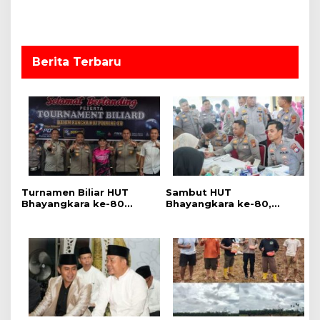
Berita Terbaru
Turnamen Biliar HUT
Sambut HUT
Bhayangkara ke-80
Bhayangkara ke-80,
Resmi Dibuka, Polres
Polres Rokan Hulu Gelar
Rokan Hulu Ajak
Donor Darah, Sunatan
Generasi Muda Jauhi
Massal dan Pemeriksaan
Narkoba dan Judi Online
Kesehatan Gratis