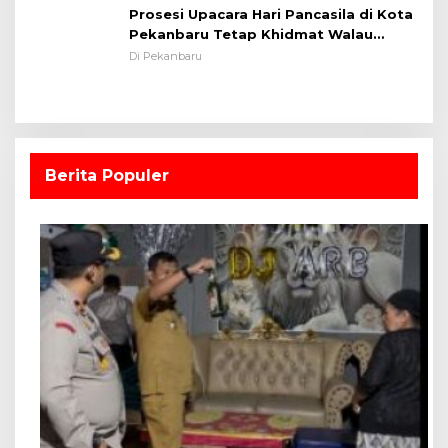
Prosesi Upacara Hari Pancasila di Kota
Pekanbaru Tetap Khidmat Walau
Dalam Ruangan
Di Pekanbaru
Berita Populer