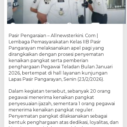
s
i
r
P
a
n
Pasir Pengaraian – Allnewsterkini. Com |
g
Lembaga Pemasyarakatan Kelas IIB Pasir
a
r
Pangarayan melaksanakan apel pagi yang
a
dirangkaikan dengan prosesi penyematan
y
kenaikan pangkat serta pemberian
a
penghargaan Pegawai Teladan Bulan Januari
n
2026, bertempat di hall layanan kunjungan
T
Lapas Pasir Pangarayan, Senin (23/2/2026).
e
r
Dalam kegiatan tersebut, sebanyak 20 orang
i
pegawai menerima kenaikan pangkat
m
penyesuaian ijazah, sementara 1 orang pegawai
a
menerima kenaikan pangkat reguler.
K
e
Penyematan pangkat dilaksanakan sebagai
n
bentuk penghargaan atas dedikasi, loyalitas, dan