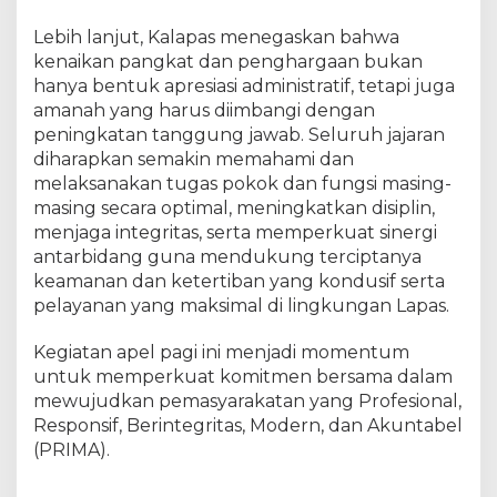
n
g
Lebih lanjut, Kalapas menegaskan bahwa
h
kenaikan pangkat dan penghargaan bukan
a
hanya bentuk apresiasi administratif, tetapi juga
r
amanah yang harus diimbangi dengan
g
peningkatan tanggung jawab. Seluruh jajaran
a
diharapkan semakin memahami dan
a
melaksanakan tugas pokok dan fungsi masing-
n
masing secara optimal, meningkatkan disiplin,
P
menjaga integritas, serta memperkuat sinergi
e
antarbidang guna mendukung terciptanya
g
a
keamanan dan ketertiban yang kondusif serta
w
pelayanan yang maksimal di lingkungan Lapas.
a
i
Kegiatan apel pagi ini menjadi momentum
T
untuk memperkuat komitmen bersama dalam
e
mewujudkan pemasyarakatan yang Profesional,
l
Responsif, Berintegritas, Modern, dan Akuntabel
a
(PRIMA).
d
a