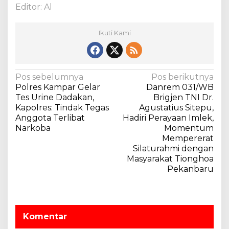
n
Editor: Al
Ikuti Kami
N
Pos sebelumnya
Pos berikutnya
Polres Kampar Gelar
Danrem 031/WB
a
Tes Urine Dadakan,
Brigjen TNI Dr.
v
Kapolres: Tindak Tegas
Agustatius Sitepu,
Anggota Terlibat
Hadiri Perayaan Imlek,
i
Narkoba
Momentum
g
Mempererat
a
Silaturahmi dengan
Masyarakat Tionghoa
s
Pekanbaru
i
p
o
Komentar
s