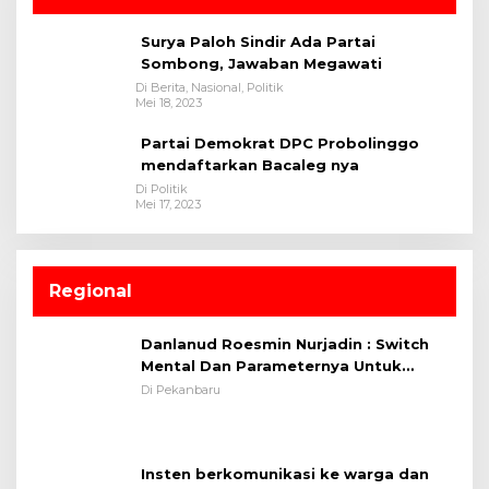
Surya Paloh Sindir Ada Partai
Sombong, Jawaban Megawati
Di Berita, Nasional, Politik
Mei 18, 2023
Partai Demokrat DPC Probolinggo
mendaftarkan Bacaleg nya
Di Politik
Mei 17, 2023
Regional
Danlanud Roesmin Nurjadin : Switch
Mental Dan Parameternya Untuk
Melaksanakan ✈
Di Pekanbaru
Insten berkomunikasi ke warga dan