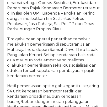
e
dinamai sebagai Operasi Sosialisasi, Edukasi dan
n
Penertiban Pajak Kendaraan Bermotor tersebut
e
di inisiasi oleh UPT Bapenda Pangkalan Kerinci
r
dengan melibatkan tim Satlantas Polres
t
Pelalawan, Jasa Raharja, Sat Pol PP dan Dinas
i
Perhubungan Propinsi Riau.
b
a
Tim gabungan operasi penertiban tersebut
n
melakukan pemeriksaan di seputaran Jalan
L
Maharaja Indra depan Samsat Drive Thru Lapak
a
Pangkalan Kerinci. Setiap kendaraan baik roda
l
u
dua maupun roda empat yang melintas
L
dilakukan pemeriksaan sekaligus sosialisasi dan
i
edukasi terkait kepatuhan pembayaran pajak
n
kendaraan bermotor.
t
a
Hasil pemeriksaan opstib gabungan itu terjaring
s
94 unit kendaraan bermotor terdiri dari
J
kendaraan pribadi maupun kendaraan
a
barang/beban dengan rincian pelanggaran.
l
Hasil pemeriksaan dirinci sebagai berikut, 15 unit