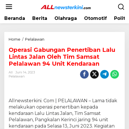
L
e
w
Beranda
Berita
Olahraga
Otomotif
Politi
a
t
i
k
Home
/
Pelalawan
O
e
p
k
Operasi Gabungan Penertiban Lalu
e
o
Lintas Jalan Oleh Tim Samsat
r
n
a
Pelalawan 94 Unit Kendaraan
t
s
e
All
Juni 14, 2023
i
Pelalawan
n
G
a
b
u
Allnewsterkini. Com | PELALAWAN – Lama tidak
n
melakukan operasi penertiban kepada
g
kendaraan Lalu Lintas Jalan, Tim Samsat
a
Pelalawan, Pangkalan Kerinci jaring 94 unit
n
kendaraan pada Selasa 13, Juni 2023. Kegiatan
P