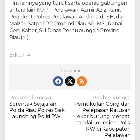
Tim lainnya yang turut serta operasi gabungan
n
antara lain KUPT Pelalawan, Azmir Aziz, Kanit
9
Regident Polres Pelalawan Andrinaldi, SH, dan
4
U
Maizar, Satpol PP Propinsi Riau SP. MSi, Ronal
n
Ceni Kalter, SH Dinas Perhubungan Provinsi
i
Riau(ril)
t
K
e
Editor: Al
n
d
Ikuti Kami
a
r
a
a
N
Pos sebelumnya
Pos berikutnya
n
Serentak Sejajaran
Pemukulan Gong dan
a
Polda Riau,Polres Siak
Pelepasan Ratusan
v
Launching Polisi RW
ekor burung Merpati
tandai Louncing Polisi
i
RW di Kabupaten
g
Pelalawan