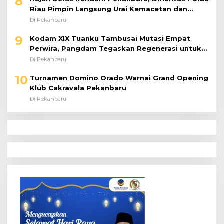
8
Riau Pimpin Langsung Urai Kemacetan dan
Bantu Pengendara
Di Pekanbaru
9
Kodam XIX Tuanku Tambusai Mutasi Empat
Perwira, Pangdam Tegaskan Regenerasi untuk
Perkuat Kinerja Satuan
Di Pekanbaru
10
Turnamen Domino Orado Warnai Grand Opening
Klub Cakravala Pekanbaru
Di Pekanbaru