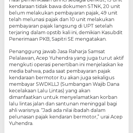
a
kendaraan tidak bawa dokumen STNK, 20 unit
n
O
belum melakukan pembayaran pajak, 49 unit
l
telah melunasi pajak dan 10 unit melakukan
e
pembayaran pajak langsung di UPT setelah
h
terjaring dalam opstib kali ini, demikian Kasubdit
T
Penerimaan PKB, Sapitri SE mengatakan.
i
m
Penanggung jawab Jasa Raharja Samsat
S
Pelalawan, Acep Yuhendra yang juga turut aktif
a
mengkuti operasi penertiban ini menjelaskan ke
m
media bahwa, pada saat pembayaran pajak
s
kendaraan bermotor itu akan juga sekaligus
a
t
membayar SWDKLLJ (Sumbangan Wajib Dana
P
kecelakaan Lalu Lintas) yang akan
e
dimanfaatkan untuk menyelamatkan korban
l
lalu lintas jalan dan santunan meninggal bagi
a
ahli warisnya. “Jadi ada nilai ibadah dalam
l
pelunasan pajak kendaran bermotor,” urai Acep
a
Yuhendra.
w
a