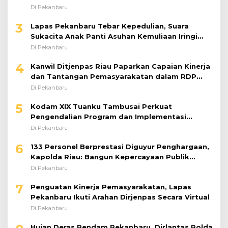
Riset
Di Pekanbaru
3
Lapas Pekanbaru Tebar Kepedulian, Suara
Sukacita Anak Panti Asuhan Kemuliaan Iringi
Bantuan Sosial
Di Pekanbaru
4
Kanwil Ditjenpas Riau Paparkan Capaian Kinerja
dan Tantangan Pemasyarakatan dalam RDP
Bersama Komisi XIII DPR RI
Di Pekanbaru
5
Kodam XIX Tuanku Tambusai Perkuat
Pengendalian Program dan Implementasi
Doktrin TNI AD
Di Pekanbaru
6
133 Personel Berprestasi Diguyur Penghargaan,
Kapolda Riau: Bangun Kepercayaan Publik
dengan Karya Nyata
Di Pekanbaru
7
Penguatan Kinerja Pemasyarakatan, Lapas
Pekanbaru Ikuti Arahan Dirjenpas Secara Virtual
Di Pekanbaru
Hujan Deras Rendam Pekanbaru, Dirlantas Polda