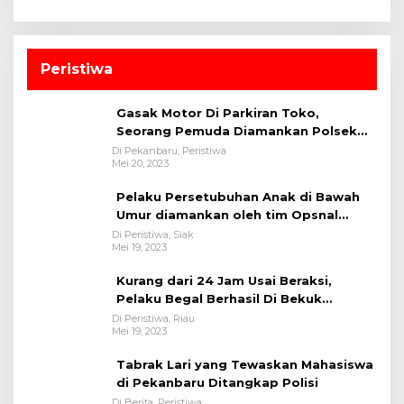
Peristiwa
Gasak Motor Di Parkiran Toko,
Seorang Pemuda Diamankan Polsek
Bukit Raya
Di Pekanbaru, Peristiwa
Mei 20, 2023
Pelaku Persetubuhan Anak di Bawah
Umur diamankan oleh tim Opsnal
Polsek Tualang-Polres Siak-Polda Riau
Di Peristiwa, Siak
Mei 19, 2023
Kurang dari 24 Jam Usai Beraksi,
Pelaku Begal Berhasil Di Bekuk
Satreskrim Polres Kuansing
Di Peristiwa, Riau
Mei 19, 2023
Tabrak Lari yang Tewaskan Mahasiswa
di Pekanbaru Ditangkap Polisi
Di Berita, Peristiwa