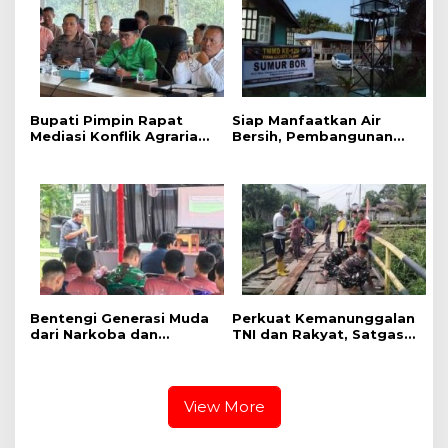
Pengecatan
Bupati Pimpin Rapat
Siap Manfaatkan Air
Mediasi Konflik Agraria
Bersih, Pembangunan
Desa Mak Teduh dan PT
sumur Bor TMMD ke-129
Arara Abadi, Aktivitas di
Kodim 0313/KPR di
Lokasi Sengketa
Musholla Alfaizin
Dihentikan Sementara
Rampung 100 Persen
Bentengi Generasi Muda
Perkuat Kemanunggalan
dari Narkoba dan
TNI dan Rakyat, Satgas
Pelanggaran Hukum,
TMMD ke-129 Kodim
Satgas TMMD ke-129
0313/KPR dan Warga
Kodim 0313/KPR Gelar
Gotong Royong Perbaiki
Penyuluhan di Pangkalan
Jembatan Jalan Desa
View More
Terap