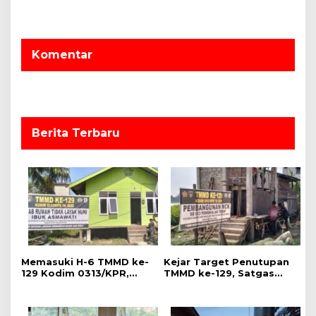
a
s
i
Komentar
p
o
s
Berita Terbaru
Memasuki H-6 TMMD ke-
Kejar Target Penutupan
129 Kodim 0313/KPR,
TMMD ke-129, Satgas
Pembangunan RTLH Ibu
Kodim 0313/KPR Kebut
Asmawati Masuk Tahap
Pembangunan MCK SD
Finishing dan
013 Pangkalan Terap