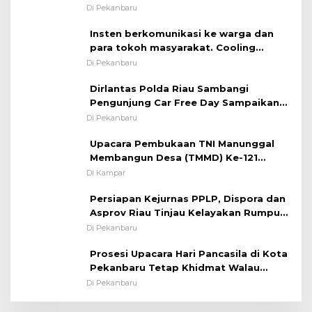
Melaksanakan ✈
Di Pekanbaru
Insten berkomunikasi ke warga dan
para tokoh masyarakat. Cooling
System OMP LK ²024 Polsek Rumbai,
Di Pekanbaru
Kapolsek Iptu SAID ; Tekankan
Dirlantas Polda Riau Sambangi
Pentingnya Memelihara dan Menjaga
Pengunjung Car Free Day Sampaikan
Situasi Kondusif
Pesan Edukasi Kamtibmas &
Di Pekanbaru
Kamseltibcarlantas
Upacara Pembukaan TNI Manunggal
Membangun Desa (TMMD) Ke-121
Kodim 0313/KPR Tahun 2024) ?
Di Kampar
Persiapan Kejurnas PPLP, Dispora dan
Asprov Riau Tinjau Kelayakan Rumput
Lapangan Sepakbola
Di Pekanbaru
Prosesi Upacara Hari Pancasila di Kota
Pekanbaru Tetap Khidmat Walau
Dalam Ruangan
Di Pekanbaru