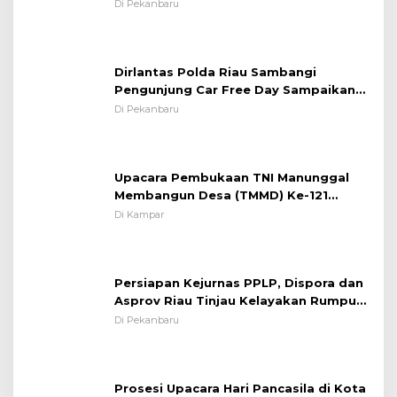
System OMP LK ²024 Polsek Rumbai,
Di Pekanbaru
Kapolsek Iptu SAID ; Tekankan
Pentingnya Memelihara dan Menjaga
Situasi Kondusif
Dirlantas Polda Riau Sambangi
Pengunjung Car Free Day Sampaikan
Pesan Edukasi Kamtibmas &
Di Pekanbaru
Kamseltibcarlantas
Upacara Pembukaan TNI Manunggal
Membangun Desa (TMMD) Ke-121
Kodim 0313/KPR Tahun 2024) ?
Di Kampar
Persiapan Kejurnas PPLP, Dispora dan
Asprov Riau Tinjau Kelayakan Rumput
Lapangan Sepakbola
Di Pekanbaru
Prosesi Upacara Hari Pancasila di Kota