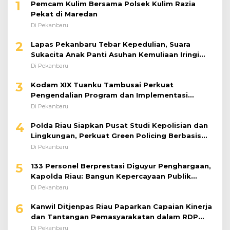
1
Pemcam Kulim Bersama Polsek Kulim Razia
Pekat di Maredan
Di Pekanbaru
2
Lapas Pekanbaru Tebar Kepedulian, Suara
Sukacita Anak Panti Asuhan Kemuliaan Iringi
Bantuan Sosial
Di Pekanbaru
3
Kodam XIX Tuanku Tambusai Perkuat
Pengendalian Program dan Implementasi
Doktrin TNI AD
Di Pekanbaru
4
Polda Riau Siapkan Pusat Studi Kepolisian dan
Lingkungan, Perkuat Green Policing Berbasis
Riset
Di Pekanbaru
5
133 Personel Berprestasi Diguyur Penghargaan,
Kapolda Riau: Bangun Kepercayaan Publik
dengan Karya Nyata
Di Pekanbaru
6
Kanwil Ditjenpas Riau Paparkan Capaian Kinerja
dan Tantangan Pemasyarakatan dalam RDP
Bersama Komisi XIII DPR RI
Di Pekanbaru