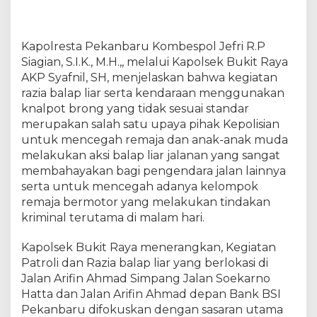
y
a
S
a
Kapolresta Pekanbaru Kombespol Jefri R.P
a
Siagian, S.I.K., M.H.,, melalui Kapolsek Bukit Raya
t
AKP Syafnil, SH, menjelaskan bahwa kegiatan
R
razia balap liar serta kendaraan menggunakan
a
knalpot brong yang tidak sesuai standar
z
merupakan salah satu upaya pihak Kepolisian
i
untuk mencegah remaja dan anak-anak muda
a
melakukan aksi balap liar jalanan yang sangat
B
membahayakan bagi pengendara jalan lainnya
a
l
serta untuk mencegah adanya kelompok
a
remaja bermotor yang melakukan tindakan
p
kriminal terutama di malam hari.
L
i
Kapolsek Bukit Raya menerangkan, Kegiatan
a
Patroli dan Razia balap liar yang berlokasi di
r
Jalan Arifin Ahmad Simpang Jalan Soekarno
D
Hatta dan Jalan Arifin Ahmad depan Bank BSI
a
Pekanbaru difokuskan dengan sasaran utama
n