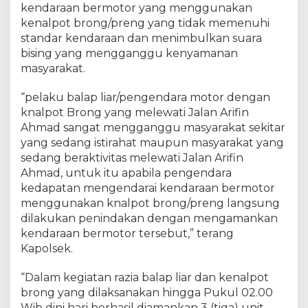
kendaraan bermotor yang menggunakan
K
kenalpot brong/preng yang tidak memenuhi
n
a
standar kendaraan dan menimbulkan suara
l
bising yang mengganggu kenyamanan
p
masyarakat.
o
t
“pelaku balap liar/pengendara motor dengan
B
knalpot Brong yang melewati Jalan Arifin
r
Ahmad sangat mengganggu masyarakat sekitar
o
yang sedang istirahat maupun masyarakat yang
n
sedang beraktivitas melewati Jalan Arifin
g
Ahmad, untuk itu apabila pengendara
D
kedapatan mengendarai kendaraan bermotor
i
J
menggunakan knalpot brong/preng langsung
a
dilakukan penindakan dengan mengamankan
l
kendaraan bermotor tersebut,” terang
a
Kapolsek.
n
A
“Dalam kegiatan razia balap liar dan kenalpot
r
brong yang dilaksanakan hingga Pukul 02.00
i
Wib dini hari berhasil diamankan 3 (tiga) unit