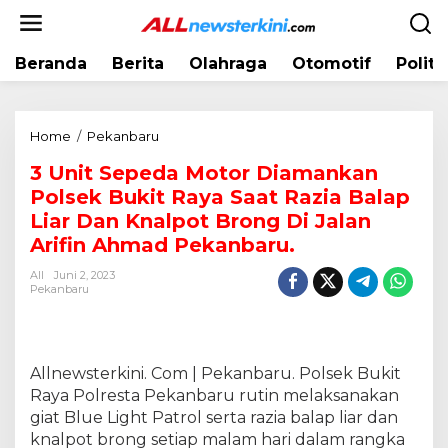
L
e
w
Beranda
Berita
Olahraga
Otomotif
Politi
a
t
i
k
Home
/
Pekanbaru
3
e
U
k
3 Unit Sepeda Motor Diamankan
n
o
Polsek Bukit Raya Saat Razia Balap
i
n
t
Liar Dan Knalpot Brong Di Jalan
t
S
Arifin Ahmad Pekanbaru.
e
e
n
All
Juni 2, 2023
p
Pekanbaru
e
d
a
M
Allnewsterkini. Com | Pekanbaru. Polsek Bukit
o
Raya Polresta Pekanbaru rutin melaksanakan
t
giat Blue Light Patrol serta razia balap liar dan
o
r
knalpot brong setiap malam hari dalam rangka