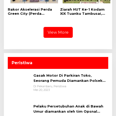
Rakor Akselerasi Perda
Ziarah HUT Ke-1 Kodam
Green City (Perda
XIX Tuanku Tambusai,
Lingkungan) Kota
Penghormatan kepada
Pekanbaru Bersama
Pahlawan Berlangsung
Dinas Lingkungan Hidup
Khidmat
Kota Pekanbaru dan Tim
View More
Pakar
Peristiwa
Gasak Motor Di Parkiran Toko,
Seorang Pemuda Diamankan Polsek
Bukit Raya
Di Pekanbaru, Peristiwa
Mei 20, 2023
Pelaku Persetubuhan Anak di Bawah
Umur diamankan oleh tim Opsnal