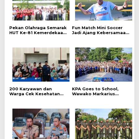
Pekan Olahraga Semarak
Fun Match Mini Soccer
HUT Ke-81 Kemerdekaan
Jadi Ajang Kebersamaan
RI Resmi Dibuka, Perkuat
Kakanwil dan Kepala UPT
Soliditas dan Sportivitas
Pemasyarakatan se-Riau
Pegawai
‎200 Karyawan dan
‎KPA Goes to School,
Warga Cek Kesehatan
‎Wawako Markarius
Gratis Momen RRI Fest
Anwar Edukasi
2026 RRI Pekanbaru
Pencegahan HIV/AIDS di
Kalangan Pelajar