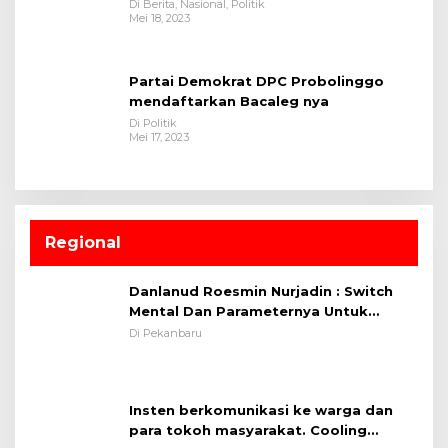
Di Berita, Nasional, Politik
Mei 18, 2023
Partai Demokrat DPC Probolinggo
mendaftarkan Bacaleg nya
Di Politik
Mei 17, 2023
Regional
Danlanud Roesmin Nurjadin : Switch
Mental Dan Parameternya Untuk
Melaksanakan ✈
Di Pekanbaru
Insten berkomunikasi ke warga dan
para tokoh masyarakat. Cooling