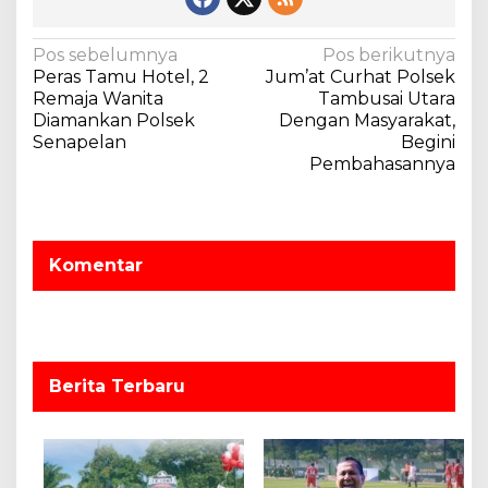
N
Pos sebelumnya
Pos berikutnya
Peras Tamu Hotel, 2
Jum’at Curhat Polsek
a
Remaja Wanita
Tambusai Utara
v
Diamankan Polsek
Dengan Masyarakat,
Senapelan
Begini
i
Pembahasannya
g
a
s
Komentar
i
p
o
s
Berita Terbaru