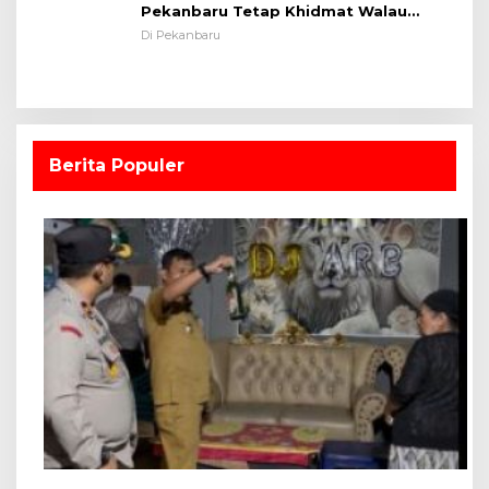
Pekanbaru Tetap Khidmat Walau
Dalam Ruangan
Di Pekanbaru
Berita Populer