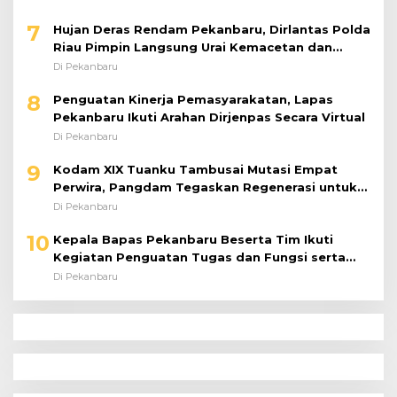
7
Hujan Deras Rendam Pekanbaru, Dirlantas Polda
Riau Pimpin Langsung Urai Kemacetan dan
Bantu Pengendara
Di Pekanbaru
8
Penguatan Kinerja Pemasyarakatan, Lapas
Pekanbaru Ikuti Arahan Dirjenpas Secara Virtual
Di Pekanbaru
9
Kodam XIX Tuanku Tambusai Mutasi Empat
Perwira, Pangdam Tegaskan Regenerasi untuk
Perkuat Kinerja Satuan
Di Pekanbaru
10
Kepala Bapas Pekanbaru Beserta Tim Ikuti
Kegiatan Penguatan Tugas dan Fungsi serta
Paparan Penempatan WBP ke Lapas Terbuka
Di Pekanbaru