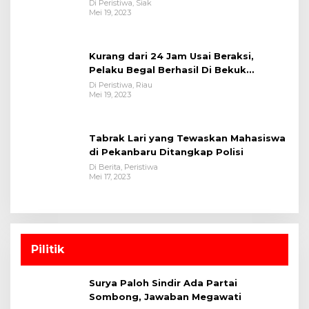
Polsek Tualang-Polres Siak-Polda Riau
Di Peristiwa, Siak
Mei 19, 2023
Kurang dari 24 Jam Usai Beraksi,
Pelaku Begal Berhasil Di Bekuk
Satreskrim Polres Kuansing
Di Peristiwa, Riau
Mei 19, 2023
Tabrak Lari yang Tewaskan Mahasiswa
di Pekanbaru Ditangkap Polisi
Di Berita, Peristiwa
Mei 17, 2023
Pilitik
Surya Paloh Sindir Ada Partai
Sombong, Jawaban Megawati