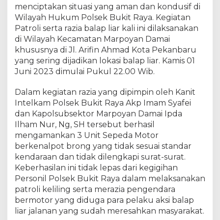
D
menciptakan situasi yang aman dan kondusif di
i
Wilayah Hukum Polsek Bukit Raya. Kegiatan
a
Patroli serta razia balap liar kali ini dilaksanakan
m
di Wilayah Kecamatan Marpoyan Damai
a
khususnya di Jl. Arifin Ahmad Kota Pekanbaru
n
yang sering dijadikan lokasi balap liar. Kamis 01
k
Juni 2023 dimulai Pukul 22.00 Wib.
a
n
Dalam kegiatan razia yang dipimpin oleh Kanit
P
Intelkam Polsek Bukit Raya Akp Imam Syafei
o
l
dan Kapolsubsektor Marpoyan Damai Ipda
s
Ilham Nur, Ng, SH tersebut berhasil
e
mengamankan 3 Unit Sepeda Motor
k
berkenalpot brong yang tidak sesuai standar
B
kendaraan dan tidak dilengkapi surat-surat.
u
Keberhasilan ini tidak lepas dari kegigihan
k
Personil Polsek Bukit Raya dalam melaksanakan
i
patroli keliling serta merazia pengendara
t
bermotor yang diduga para pelaku aksi balap
R
liar jalanan yang sudah meresahkan masyarakat.
a