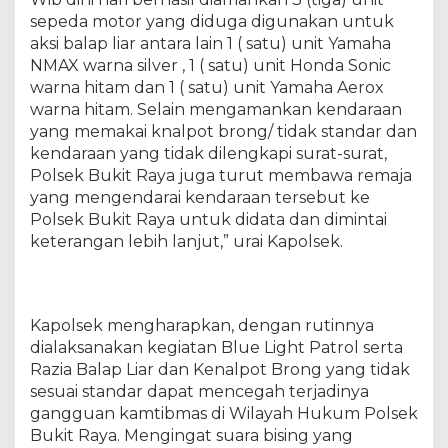
f
sepeda motor yang diduga digunakan untuk
i
aksi balap liar antara lain 1 ( satu) unit Yamaha
n
NMAX warna silver , 1 ( satu) unit Honda Sonic
A
h
warna hitam dan 1 ( satu) unit Yamaha Aerox
m
warna hitam. Selain mengamankan kendaraan
a
yang memakai knalpot brong/ tidak standar dan
d
kendaraan yang tidak dilengkapi surat-surat,
P
Polsek Bukit Raya juga turut membawa remaja
e
yang mengendarai kendaraan tersebut ke
k
Polsek Bukit Raya untuk didata dan dimintai
a
keterangan lebih lanjut,” urai Kapolsek.
n
b
a
r
Kapolsek mengharapkan, dengan rutinnya
u
.
dialaksanakan kegiatan Blue Light Patrol serta
Razia Balap Liar dan Kenalpot Brong yang tidak
sesuai standar dapat mencegah terjadinya
gangguan kamtibmas di Wilayah Hukum Polsek
Bukit Raya. Mengingat suara bising yang