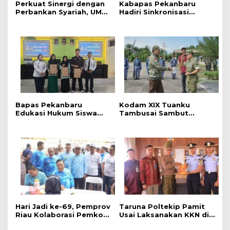
Perkuat Sinergi dengan
Kabapas Pekanbaru
Perbankan Syariah, UMRI
Hadiri Sinkronisasi
dan Bank Syariah
Penguatan Peran PK dan
Nasional Jajaki Kerja
Penyuluh Hukum Dukung
Sama Pembiayaan untuk
Keadilan Restoratif
Pegawai
Bapas Pekanbaru
Kodam XIX Tuanku
Edukasi Hukum Siswa
Tambusai Sambut
dalam Kampanye
Kunjungan Kerja Menhan
Perlindungan
RI ke Yonif TP 952/Imam
Perempuan dan Anak
Bulqin dan Yonif TP
898/Pancalang Cakti
‎Hari Jadi ke-69, Pemprov
Taruna Poltekip Pamit
Riau Kolaborasi Pemkot
Usai Laksanakan KKN di
Pekanbaru Gelar CKG di
Lapas Pekanbaru