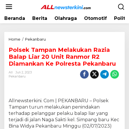
L
e
w
Beranda
Berita
Olahraga
Otomotif
Politi
a
t
i
k
Home
/
Pekanbaru
P
e
o
k
Polsek Tampan Melakukan Razia
l
o
Balap Liar 20 Unit Ranmor R2
s
n
e
Diamankan Ke Polresta Pekanbaru
t
k
e
All
Juli 2, 2023
T
Pekanbaru
n
a
m
p
a
Allnewsterkini. Com | PEKANBARU – Polsek
n
Tampan turun melakukan penindakan
M
terhadap pelanggar pelaku balap liar yang
e
terjadi di jalan Naga Sakti kel. Simpang baru Kec
l
Bina Widya Pekanbaru Minggu (02/07/2023)
a