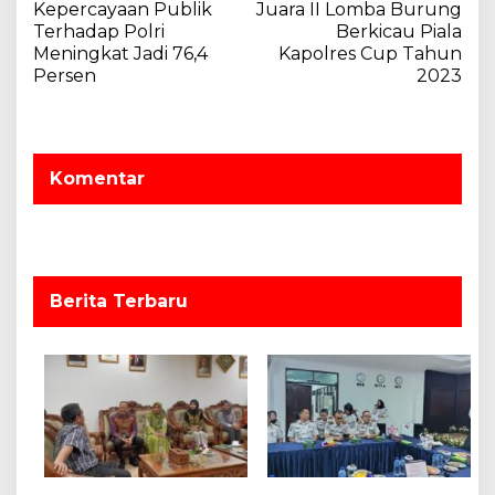
a
Kepercayaan Publik
Juara II Lomba Burung
v
Terhadap Polri
Berkicau Piala
Meningkat Jadi 76,4
Kapolres Cup Tahun
i
Persen
2023
g
a
s
Komentar
i
p
o
s
Berita Terbaru