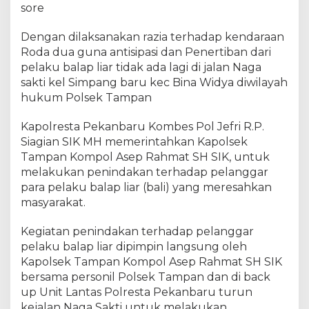
k
sore
u
k
Dengan dilaksanakan razia terhadap kendaraan
a
Roda dua guna antisipasi dan Penertiban dari
n
pelaku balap liar tidak ada lagi di jalan Naga
R
sakti kel Simpang baru kec Bina Widya diwilayah
a
hukum Polsek Tampan
z
i
Kapolresta Pekanbaru Kombes Pol Jefri R.P.
a
Siagian SIK MH memerintahkan Kapolsek
B
Tampan Kompol Asep Rahmat SH SIK, untuk
a
melakukan penindakan terhadap pelanggar
l
a
para pelaku balap liar (bali) yang meresahkan
p
masyarakat.
L
i
Kegiatan penindakan terhadap pelanggar
a
pelaku balap liar dipimpin langsung oleh
r
Kapolsek Tampan Kompol Asep Rahmat SH SIK
2
bersama personil Polsek Tampan dan di back
0
up Unit Lantas Polresta Pekanbaru turun
U
kejalan Naga Sakti untuk melakukan