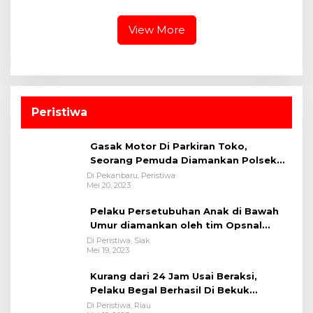
Stadion Utama
View More
Peristiwa
Gasak Motor Di Parkiran Toko,
Seorang Pemuda Diamankan Polsek
Bukit Raya
Di Pekanbaru, Peristiwa
Mei 20, 2023
Pelaku Persetubuhan Anak di Bawah
Umur diamankan oleh tim Opsnal
Polsek Tualang-Polres Siak-Polda Riau
Di Peristiwa, Siak
Mei 19, 2023
Kurang dari 24 Jam Usai Beraksi,
Pelaku Begal Berhasil Di Bekuk
Satreskrim Polres Kuansing
Di Peristiwa, Riau