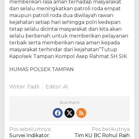
memberikan rasa aman terhadap masyarakat
o
dan selalu meningkatkan patroli roda empat
l
maupun patroli roda dua diwilayah rawan
r
kejahatan setiap hari sehingga polri kedepan
e
tetap selalu dicintai masyarakat dan kita akan
s
t
selalu berbenah untuk memberikan pelayanan
a
terbaik serta memberikan rasa aman kepada
P
masyarakat terhindar dari kejahatan”Tutup
e
Kapolsek Tampan Kompol Asep Rahmat SH SIK
k
a
HUMAS POLSEK TAMPAN
n
b
a
Writer: Fadli
Editor: Al
r
u
Ikuti Kami
N
Pos sebelumnya
Pos berikutnya
Survei Indikator:
Tim KU BC Rohul Raih