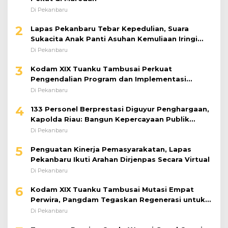
Di Pekanbaru
2
Lapas Pekanbaru Tebar Kepedulian, Suara
Sukacita Anak Panti Asuhan Kemuliaan Iringi
Bantuan Sosial
Di Pekanbaru
3
Kodam XIX Tuanku Tambusai Perkuat
Pengendalian Program dan Implementasi
Doktrin TNI AD
Di Pekanbaru
4
133 Personel Berprestasi Diguyur Penghargaan,
Kapolda Riau: Bangun Kepercayaan Publik
dengan Karya Nyata
Di Pekanbaru
5
Penguatan Kinerja Pemasyarakatan, Lapas
Pekanbaru Ikuti Arahan Dirjenpas Secara Virtual
Di Pekanbaru
6
Kodam XIX Tuanku Tambusai Mutasi Empat
Perwira, Pangdam Tegaskan Regenerasi untuk
Perkuat Kinerja Satuan
Di Pekanbaru