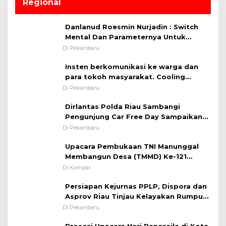
Regional
Danlanud Roesmin Nurjadin : Switch
Mental Dan Parameternya Untuk
Melaksanakan ✈
Di Pekanbaru
Insten berkomunikasi ke warga dan
para tokoh masyarakat. Cooling
System OMP LK ²024 Polsek Rumbai,
Di Pekanbaru
Kapolsek Iptu SAID ; Tekankan
Dirlantas Polda Riau Sambangi
Pentingnya Memelihara dan Menjaga
Pengunjung Car Free Day Sampaikan
Situasi Kondusif
Pesan Edukasi Kamtibmas &
Di Pekanbaru
Kamseltibcarlantas
Upacara Pembukaan TNI Manunggal
Membangun Desa (TMMD) Ke-121
Kodim 0313/KPR Tahun 2024) ?
Di Kampar
Persiapan Kejurnas PPLP, Dispora dan
Asprov Riau Tinjau Kelayakan Rumput
Lapangan Sepakbola
Di Pekanbaru
Prosesi Upacara Hari Pancasila di Kota