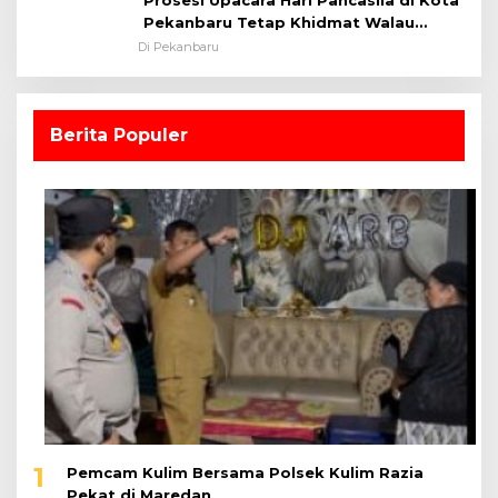
Pekanbaru Tetap Khidmat Walau
Dalam Ruangan
Di Pekanbaru
Berita Populer
1
Pemcam Kulim Bersama Polsek Kulim Razia
Pekat di Maredan