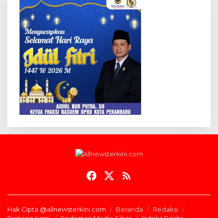
Hak Cipta @allnewsterkini.com
Beranda
Redaksi
Tentang Kami
Pedoman Media Siber
Indeks Berita