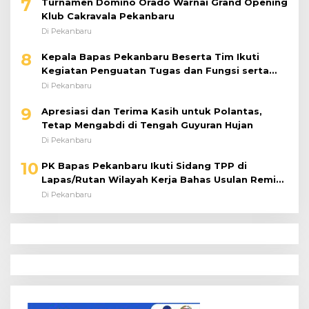
7
Turnamen Domino Orado Warnai Grand Opening
Klub Cakravala Pekanbaru
Di Pekanbaru
8
Kepala Bapas Pekanbaru Beserta Tim Ikuti
Kegiatan Penguatan Tugas dan Fungsi serta
Paparan Penempatan WBP ke Lapas Terbuka
Di Pekanbaru
9
Apresiasi dan Terima Kasih untuk Polantas,
Tetap Mengabdi di Tengah Guyuran Hujan
Di Pekanbaru
10
PK Bapas Pekanbaru Ikuti Sidang TPP di
Lapas/Rutan Wilayah Kerja Bahas Usulan Remisi
Umum Jelang Hari Kemerdekaan
Di Pekanbaru