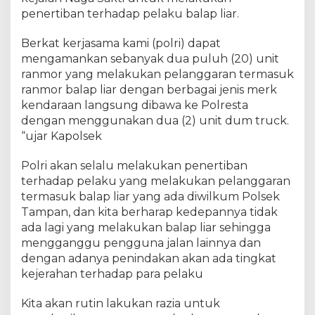
n
penertiban terhadap pelaku balap liar.
i
t
Berkat kerjasama kami (polri) dapat
R
a
mengamankan sebanyak dua puluh (20) unit
n
ranmor yang melakukan pelanggaran termasuk
m
ranmor balap liar dengan berbagai jenis merk
o
kendaraan langsung dibawa ke Polresta
r
dengan menggunakan dua (2) unit dum truck.
R
“ujar Kapolsek
2
D
Polri akan selalu melakukan penertiban
i
terhadap pelaku yang melakukan pelanggaran
a
termasuk balap liar yang ada diwilkum Polsek
m
Tampan, dan kita berharap kedepannya tidak
a
n
ada lagi yang melakukan balap liar sehingga
k
mengganggu pengguna jalan lainnya dan
a
dengan adanya penindakan akan ada tingkat
n
kejerahan terhadap para pelaku
K
e
Kita akan rutin lakukan razia untuk
P