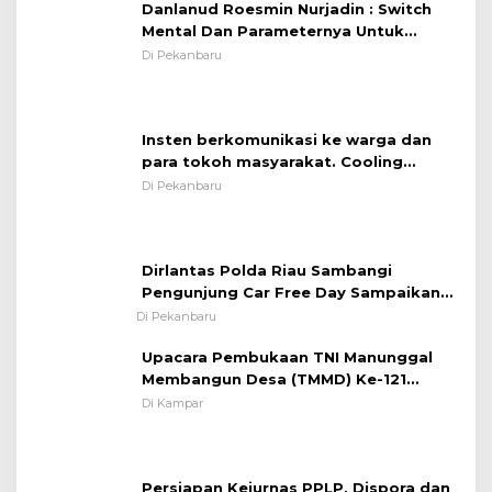
Danlanud Roesmin Nurjadin : Switch
Mental Dan Parameternya Untuk
Melaksanakan ✈
Di Pekanbaru
Insten berkomunikasi ke warga dan
para tokoh masyarakat. Cooling
System OMP LK ²024 Polsek Rumbai,
Di Pekanbaru
Kapolsek Iptu SAID ; Tekankan
Dirlantas Polda Riau Sambangi
Pentingnya Memelihara dan Menjaga
Pengunjung Car Free Day Sampaikan
Situasi Kondusif
Pesan Edukasi Kamtibmas &
Di Pekanbaru
Kamseltibcarlantas
Upacara Pembukaan TNI Manunggal
Membangun Desa (TMMD) Ke-121
Kodim 0313/KPR Tahun 2024) ?
Di Kampar
Persiapan Kejurnas PPLP, Dispora dan
Asprov Riau Tinjau Kelayakan Rumput
Lapangan Sepakbola
Di Pekanbaru