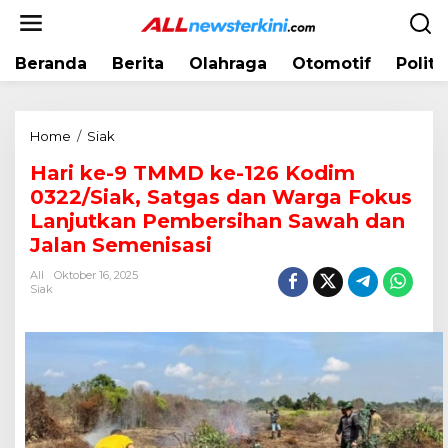
L
e
w
Beranda
Berita
Olahraga
Otomotif
Politi
a
t
i
k
Home
/
Siak
H
e
a
k
Hari ke-9 TMMD ke-126 Kodim
r
o
0322/Siak, Satgas dan Warga Fokus
i
n
k
Lanjutkan Pembersihan Sawah dan
t
e
Jalan Semenisasi
e
-
n
All
Oktober 16, 2025
9
Siak
T
M
M
D
k
e
-
1