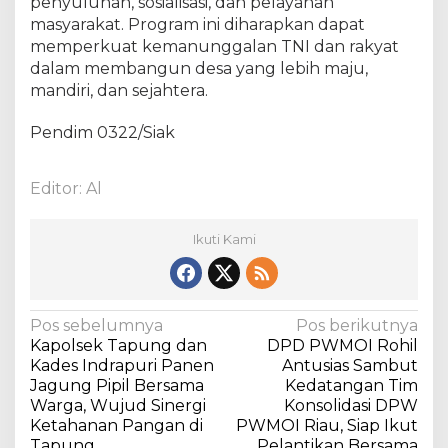
penyuluhan, sosialisasi, dan pelayanan
P
masyarakat. Program ini diharapkan dapat
e
memperkuat kemanunggalan TNI dan rakyat
m
dalam membangun desa yang lebih maju,
b
mandiri, dan sejahtera.
e
r
Pendim 0322/Siak
s
i
h
Editor: Al
a
n
S
Ikuti Kami
a
w
a
h
N
Pos sebelumnya
Pos berikutnya
d
Kapolsek Tapung dan
DPD PWMOI Rohil
a
a
Kades Indrapuri Panen
Antusias Sambut
n
v
Jagung Pipil Bersama
Kedatangan Tim
J
Warga, Wujud Sinergi
Konsolidasi DPW
i
a
Ketahanan Pangan di
PWMOI Riau, Siap Ikut
l
g
Tapung
Pelantikan Bersama