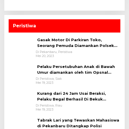
Peristiwa
Gasak Motor Di Parkiran Toko,
Seorang Pemuda Diamankan Polsek
Bukit Raya
Di Pekanbaru, Peristiwa
Mei 20, 2023
Pelaku Persetubuhan Anak di Bawah
Umur diamankan oleh tim Opsnal
Polsek Tualang-Polres Siak-Polda Riau
Di Peristiwa, Siak
Mei 19, 2023
Kurang dari 24 Jam Usai Beraksi,
Pelaku Begal Berhasil Di Bekuk
Satreskrim Polres Kuansing
Di Peristiwa, Riau
Mei 19, 2023
Tabrak Lari yang Tewaskan Mahasiswa
di Pekanbaru Ditangkap Polisi