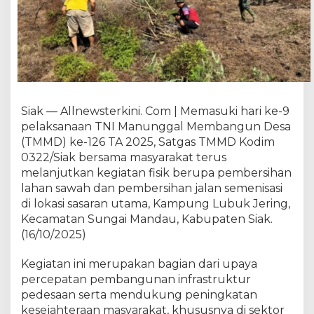
2
6
K
o
d
i
m
0
Siak — Allnewsterkini. Com | Memasuki hari ke-9
3
pelaksanaan TNI Manunggal Membangun Desa
2
(TMMD) ke-126 TA 2025, Satgas TMMD Kodim
2
0322/Siak bersama masyarakat terus
/
melanjutkan kegiatan fisik berupa pembersihan
S
lahan sawah dan pembersihan jalan semenisasi
i
a
di lokasi sasaran utama, Kampung Lubuk Jering,
k
Kecamatan Sungai Mandau, Kabupaten Siak.
,
(16/10/2025)
S
a
Kegiatan ini merupakan bagian dari upaya
t
percepatan pembangunan infrastruktur
g
pedesaan serta mendukung peningkatan
a
kesejahteraan masyarakat, khususnya di sektor