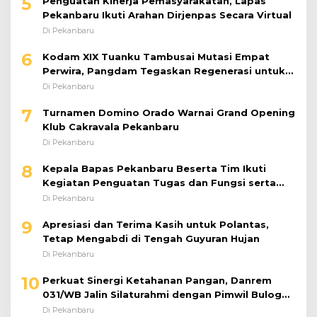
Di Pekanbaru
6
Kodam XIX Tuanku Tambusai Mutasi Empat
Perwira, Pangdam Tegaskan Regenerasi untuk
Perkuat Kinerja Satuan
Di Pekanbaru
7
Turnamen Domino Orado Warnai Grand Opening
Klub Cakravala Pekanbaru
Di Pekanbaru
8
Kepala Bapas Pekanbaru Beserta Tim Ikuti
Kegiatan Penguatan Tugas dan Fungsi serta
Paparan Penempatan WBP ke Lapas Terbuka
Di Pekanbaru
9
Apresiasi dan Terima Kasih untuk Polantas,
Tetap Mengabdi di Tengah Guyuran Hujan
Di Pekanbaru
10
Perkuat Sinergi Ketahanan Pangan, Danrem
031/WB Jalin Silaturahmi dengan Pimwil Bulog
Riau dan Kepri
Di Pekanbaru