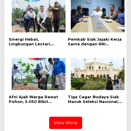
Sungai Siak.
Sinergi Hebat,
Pemkab Siak Jajaki Kerja
Lingkungan Lestari,
Sama dengan RRI
Pemerintah Kab Siak
Pekanbaru, Perluas
Gelar Penanaman Pohon
Promosi Daerah hingga
Serentak ,Kapolres : Kita
Nasional
Menanam Masa Depan
dan Harapan
Afni Ajak Warga Rawat
Tiga Cagar Budaya Siak
Pohon, 5.050 Bibit
Masuk Seleksi Nasional,
Ditanam di Jalur
Bupati Afni Mohon
Mempura-Dayun
Dukungan
View More