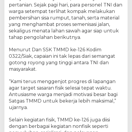
s
pertanian. Sejak pagi hari, para personel TNI dan
d
warga setempat terlihat kompak melakukan
a
pembersihan sisa rumput, tanah, serta material
n
W
yang menghambat proses semenisasi jalan,
a
sekaligus menata lahan sawah agar siap untuk
r
tahap pengolahan berikutnya.
g
a
Menurut Dan SSK TMMD ke-126 Kodim
F
0322/Siak, capaian ini tak lepas dari semangat
o
gotong royong yang tinggi antara TNI dan
k
masyarakat.
u
s
“Kami terus menggenjot progres di lapangan
L
agar target sasaran fisik selesai tepat waktu.
a
Antusiasme warga menjadi motivasi besar bagi
n
j
Satgas TMMD untuk bekerja lebih maksimal,”
u
ujarnya.
t
k
Selain kegiatan fisik, TMMD ke-126 juga diisi
a
dengan berbagai kegiatan nonfisik seperti
n