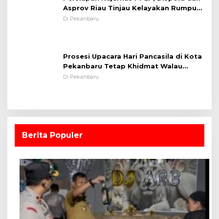
Prosesi Upacara Hari Pancasila di Kota
Pekanbaru Tetap Khidmat Walau
Dalam Ruangan
Di Pekanbaru
Berita Populer