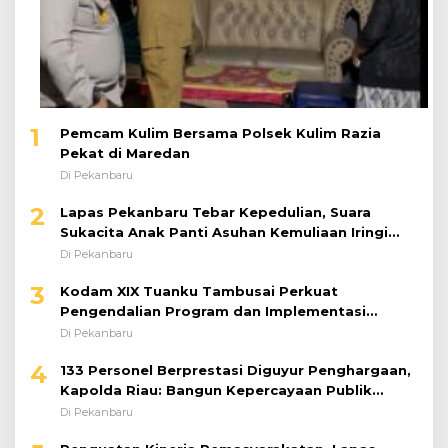
1
Pemcam Kulim Bersama Polsek Kulim Razia
Pekat di Maredan
Di Pekanbaru
2
Lapas Pekanbaru Tebar Kepedulian, Suara
Sukacita Anak Panti Asuhan Kemuliaan Iringi
Bantuan Sosial
Di Pekanbaru
3
Kodam XIX Tuanku Tambusai Perkuat
Pengendalian Program dan Implementasi
Doktrin TNI AD
Di Pekanbaru
4
133 Personel Berprestasi Diguyur Penghargaan,
Kapolda Riau: Bangun Kepercayaan Publik
dengan Karya Nyata
Di Pekanbaru
5
Penguatan Kinerja Pemasyarakatan, Lapas
Pekanbaru Ikuti Arahan Dirjenpas Secara Virtual