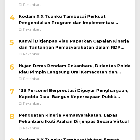
Riset
Di Pekanbaru
4
Kodam XIX Tuanku Tambusai Perkuat
Pengendalian Program dan Implementasi
Doktrin TNI AD
Di Pekanbaru
5
Kanwil Ditjenpas Riau Paparkan Capaian Kinerja
dan Tantangan Pemasyarakatan dalam RDP
Bersama Komisi XIII DPR RI
Di Pekanbaru
6
Hujan Deras Rendam Pekanbaru, Dirlantas Polda
Riau Pimpin Langsung Urai Kemacetan dan
Bantu Pengendara
Di Pekanbaru
7
133 Personel Berprestasi Diguyur Penghargaan,
Kapolda Riau: Bangun Kepercayaan Publik
dengan Karya Nyata
Di Pekanbaru
8
Penguatan Kinerja Pemasyarakatan, Lapas
Pekanbaru Ikuti Arahan Dirjenpas Secara Virtual
Di Pekanbaru
Kodam XIX Tuanku Tambusai Mutasi Empat