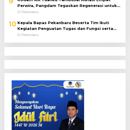
9
Perwira, Pangdam Tegaskan Regenerasi untuk
Perkuat Kinerja Satuan
Di Pekanbaru
10
Kepala Bapas Pekanbaru Beserta Tim Ikuti
Kegiatan Penguatan Tugas dan Fungsi serta
Paparan Penempatan WBP ke Lapas Terbuka
Di Pekanbaru