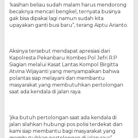
m
‘kasihan beliau sudah malam harus mendorong
T
becaknya mencari bengkel, ternyata businya
a
gak bisa dipakai lagi namun sudah kita
k
upayakan ganti busi baru”, terang Aiptu Arianto.
b
i
r
H
a
Aksinya tersebut mendapat apresiasi dari
r
Kapolresta Pekanbaru Kombes Pol Jefri R.P
i
Siagian melalui Kasat Lantas Kompol Birgitta
R
Atvina Wijayanti yang menyampaikan bahwa
a
polantas siap melayani dan membantu
y
masyarakat yang membutuhkan pertolongan
a
saat ada kendala di jalan raya.
I
d
u
l
‘jika butuh pertolongan saat ada kendala di
A
d
jalan silahkan hubungi pos polisi terdekat dan
h
kami siap membantu bagi masyarakat yang
a
membutuhkan pertolongan di jalan raya”,