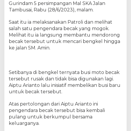
,
Gurindam 5 persimpangan Mal SKA Jalan
B
Tambusai, Rabu (28/6/2023), malam.
a
n
Saat itu ia melaksanakan Patroli dan melihat
t
salah satu pengendara becak yang mogok.
u
Melihat itu ia langsung membantu mendorong
W
becak tersebut untuk mencari bengkel hingga
a
ke jalan SM. Amin.
r
g
a
M
Setibanya di bengkel ternyata busi moto becak
o
tersebut rusak dan tidak bisa digunakan lagi.
g
o
Aiptu Arianto lalu inisiatif membelikan busi baru
k
untuk becak tersebut.
d
i
Atas pertolongan dari Aiptu Arianto ini
M
pengendara becak tersebut bisa kembali
a
pulang untuk berkumpul bersama
l
keluarganya.
a