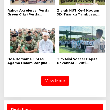
Rakor Akselerasi Perda
Ziarah HUT Ke-1 Kodam
Green City (Perda
XIX Tuanku Tambusai,
Lingkungan) Kota
Penghormatan kepada
Pekanbaru Bersama
Pahlawan Berlangsung
Dinas Lingkungan Hidup
Khidmat
Kota Pekanbaru dan Tim
Pakar
Doa Bersama Lintas
Tim Mini Soccer Bapas
Agama Dalam Rangka
Pekanbaru Ikuti
HUT Ke-1 Kodam XIX
Pembukaan dan
Tuanku Tambusai
Pertandingan Kakanwil
Ditjenpas Riau Cup 2026
View More
Peristiwa