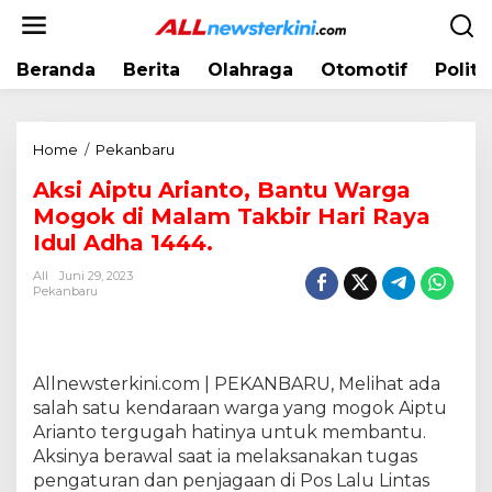
L
e
w
Beranda
Berita
Olahraga
Otomotif
Politi
a
t
i
k
Home
/
Pekanbaru
A
e
k
k
Aksi Aiptu Arianto, Bantu Warga
s
o
Mogok di Malam Takbir Hari Raya
i
n
A
Idul Adha 1444.
t
i
e
All
Juni 29, 2023
p
Pekanbaru
n
t
u
A
r
Allnewsterkini.com | PEKANBARU, Melihat ada
i
salah satu kendaraan warga yang mogok Aiptu
a
Arianto tergugah hatinya untuk membantu.
n
Aksinya berawal saat ia melaksanakan tugas
t
pengaturan dan penjagaan di Pos Lalu Lintas
o