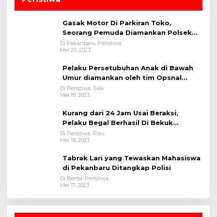
Gasak Motor Di Parkiran Toko,
Seorang Pemuda Diamankan Polsek
Bukit Raya
Di Pekanbaru, Peristiwa
Mei 20, 2023
Pelaku Persetubuhan Anak di Bawah
Umur diamankan oleh tim Opsnal
Polsek Tualang-Polres Siak-Polda Riau
Di Peristiwa, Siak
Mei 19, 2023
Kurang dari 24 Jam Usai Beraksi,
Pelaku Begal Berhasil Di Bekuk
Satreskrim Polres Kuansing
Di Peristiwa, Riau
Mei 19, 2023
Tabrak Lari yang Tewaskan Mahasiswa
di Pekanbaru Ditangkap Polisi
Di Berita, Peristiwa
Mei 17, 2023