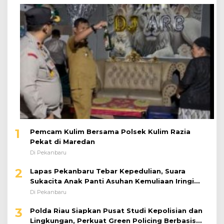
1
Pemcam Kulim Bersama Polsek Kulim Razia
Pekat di Maredan
Di Pekanbaru
2
Lapas Pekanbaru Tebar Kepedulian, Suara
Sukacita Anak Panti Asuhan Kemuliaan Iringi
Bantuan Sosial
Di Pekanbaru
3
Polda Riau Siapkan Pusat Studi Kepolisian dan
Lingkungan, Perkuat Green Policing Berbasis