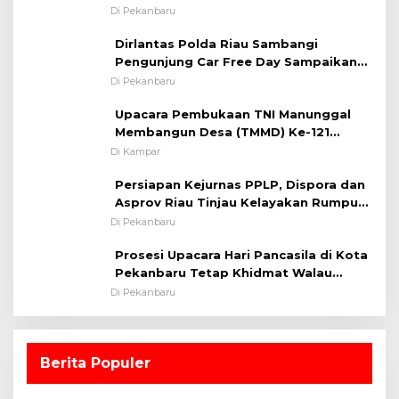
System OMP LK ²024 Polsek Rumbai,
Di Pekanbaru
Kapolsek Iptu SAID ; Tekankan
Dirlantas Polda Riau Sambangi
Pentingnya Memelihara dan Menjaga
Pengunjung Car Free Day Sampaikan
Situasi Kondusif
Pesan Edukasi Kamtibmas &
Di Pekanbaru
Kamseltibcarlantas
Upacara Pembukaan TNI Manunggal
Membangun Desa (TMMD) Ke-121
Kodim 0313/KPR Tahun 2024) ?
Di Kampar
Persiapan Kejurnas PPLP, Dispora dan
Asprov Riau Tinjau Kelayakan Rumput
Lapangan Sepakbola
Di Pekanbaru
Prosesi Upacara Hari Pancasila di Kota
Pekanbaru Tetap Khidmat Walau
Dalam Ruangan
Di Pekanbaru
Berita Populer