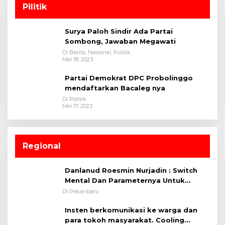
Pilitik
Surya Paloh Sindir Ada Partai
Sombong, Jawaban Megawati
Di Berita, Nasional, Politik
Mei 18, 2023
Partai Demokrat DPC Probolinggo
mendaftarkan Bacaleg nya
Di Politik
Mei 17, 2023
Regional
Danlanud Roesmin Nurjadin : Switch
Mental Dan Parameternya Untuk
Melaksanakan ✈
Di Pekanbaru
Insten berkomunikasi ke warga dan
para tokoh masyarakat. Cooling