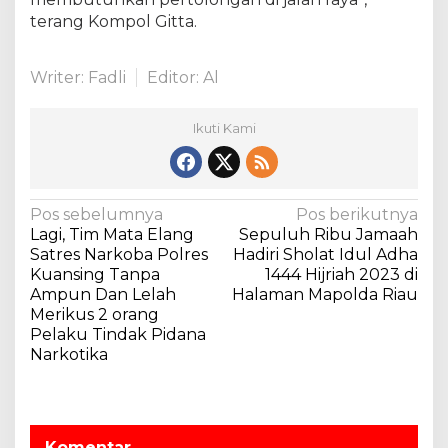
1
terang Kompol Gitta.
4
4
4
Writer: Fadli
Editor: Al
.
Ikuti Kami
N
Pos sebelumnya
Pos berikutnya
Lagi, Tim Mata Elang
Sepuluh Ribu Jamaah
a
Satres Narkoba Polres
Hadiri Sholat Idul Adha
v
Kuansing Tanpa
1444 Hijriah 2023 di
Ampun Dan Lelah
Halaman Mapolda Riau
i
Merikus 2 orang
g
Pelaku Tindak Pidana
a
Narkotika
s
i
p
Komentar