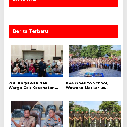
o
s
Berita Terbaru
‎200 Karyawan dan
‎KPA Goes to School,
Warga Cek Kesehatan
‎Wawako Markarius
Gratis Momen RRI Fest
Anwar Edukasi
2026 RRI Pekanbaru
Pencegahan HIV/AIDS di
Kalangan Pelajar