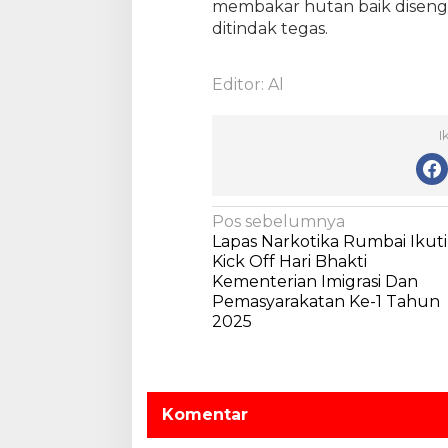
membakar hutan baik diseng
ditindak tegas.
Editor: Al
I
N
Pos sebelumnya
Lapas Narkotika Rumbai Ikuti
a
Kick Off Hari Bhakti
v
Kementerian Imigrasi Dan
Pemasyarakatan Ke-1 Tahun
i
2025
g
a
s
Komentar
i