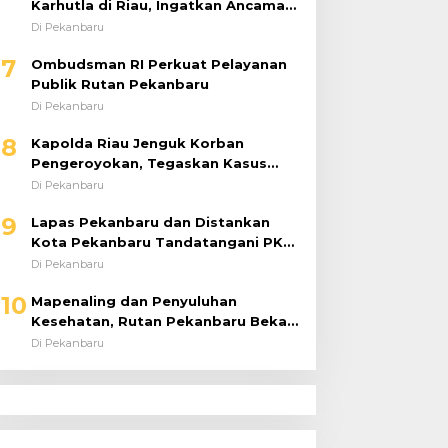
Karhutla di Riau, Ingatkan Ancaman
El Niño dan Prioritaskan
Di Pekanbaru
Pencegahan
7
Ombudsman RI Perkuat Pelayanan
Publik Rutan Pekanbaru
Di Pekanbaru
8
Kapolda Riau Jenguk Korban
Pengeroyokan, Tegaskan Kasus
Diusut Tuntas Tanpa Pandang Bulu
Di Pekanbaru
9
Lapas Pekanbaru dan Distankan
Kota Pekanbaru Tandatangani PKS,
Warga Binaan Dibekali Keterampilan
Di Pekanbaru
Peternakan Ayam Petelur
10
Mapenaling dan Penyuluhan
Kesehatan, Rutan Pekanbaru Bekali
37 Tahanan Baru dengan Edukasi
Di Pekanbaru
TBC, HIV, dan Bahaya Narkoba