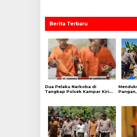
p
o
s
Berita Terbaru
Dua Pelaku Narkoba di
Menduk
Tangkap Polsek Kampar Kiri,
Pangan,
Sita 12.07 Gram Sabu-sabu
Hilir Pa
Lahan PT