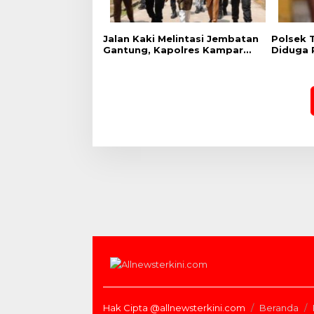
Jalan Kaki Melintasi Jembatan
Polsek 
Gantung, Kapolres Kampar
Diduga 
Cek Kesiapan Lokasi
Desa Ko
Ekspedisi Merah Putih Presisi
Hak Cipta @allnewsterkini.com
Beranda