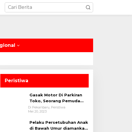
gional
Peristiwa
Gasak Motor Di Parkiran
Toko, Seorang Pemuda
Diamankan Polsek Bukit
Di Pekanbaru, Peristiwa
Mei 20, 2023
Raya
Pelaku Persetubuhan Anak
di Bawah Umur diamankan