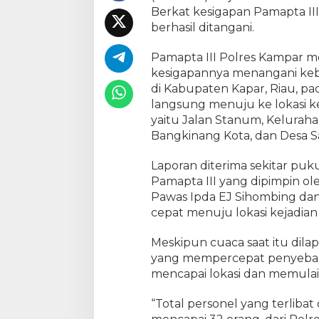
P
Berkat kesigapan Pamapta II
a
berhasil ditangani.
d
a
Pamapta III Polres Kampar 
m
kesigapannya menangani keb
k
di Kabupaten Kapar, Riau, pa
a
n
langsung menuju ke lokasi ke
A
yaitu Jalan Stanum, Kelurah
p
Bangkinang Kota, dan Desa S
i
K
Laporan diterima sekitar puku
a
Pamapta III yang dipimpin ole
r
Pawas Ipda EJ Sihombing dan
h
cepat menuju lokasi kejadian
u
t
Meskipun cuaca saat itu dilap
l
yang mempercepat penyebara
a
mencapai lokasi dan memula
d
i
2
“Total personel yang terliba
H