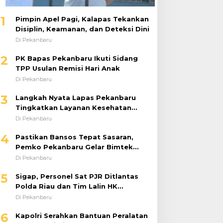
1
Pimpin Apel Pagi, Kalapas Tekankan
Disiplin, Keamanan, dan Deteksi Dini
Di Pekanbaru
2
PK Bapas Pekanbaru Ikuti Sidang
TPP Usulan Remisi Hari Anak
Di Pekanbaru
3
Langkah Nyata Lapas Pekanbaru
Tingkatkan Layanan Kesehatan
Melalui Program Prolanis
Di Pekanbaru
4
Pastikan Bansos Tepat Sasaran,
Pemko Pekanbaru Gelar Bimtek
DTSEN Bagi Operator Puskessos
Di Pekanbaru
5
Sigap, Personel Sat PJR Ditlantas
Polda Riau dan Tim Lalin HK
Berjibaku Selamatkan Korban
Di Pekanbaru
Kecelakaan di Tol Pekanbaru–Dumai
6
Kapolri Serahkan Bantuan Peralatan