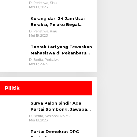
oleh tim Opsnal Polsek
Di Peristiwa, Siak
Mei 19, 2023
Tualang-Polres Siak-Polda
Riau
Kurang dari 24 Jam Usai
Beraksi, Pelaku Begal
Berhasil Di Bekuk
Di Peristiwa, Riau
Mei 19, 2023
Satreskrim Polres
Kuansing
Tabrak Lari yang Tewaskan
Mahasiswa di Pekanbaru
Ditangkap Polisi
Di Berita, Peristiwa
Mei 17, 2023
Pilitik
Surya Paloh Sindir Ada
Partai Sombong, Jawaban
Megawati
Di Berita, Nasional, Politik
Mei 18, 2023
Partai Demokrat DPC