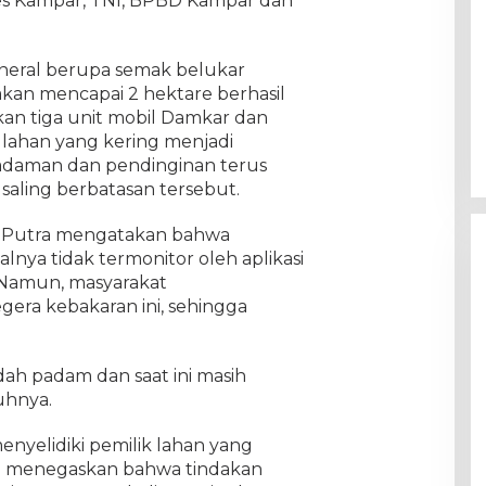
res Kampar, TNI, BPBD Kampar dan
neral berupa semak belukar
akan mencapai 2 hektare berhasil
an tiga unit mobil Damkar dan
 lahan yang kering menjadi
daman dan pendinginan terus
g saling berbatasan tersebut.
 Putra mengatakan bahwa
lnya tidak termonitor oleh aplikasi
Namun, masyarakat
era kebakaran ini, sehingga
ah padam dan saat ini masih
uhnya.
menyelidiki pemilik lahan yang
i menegaskan bahwa tindakan