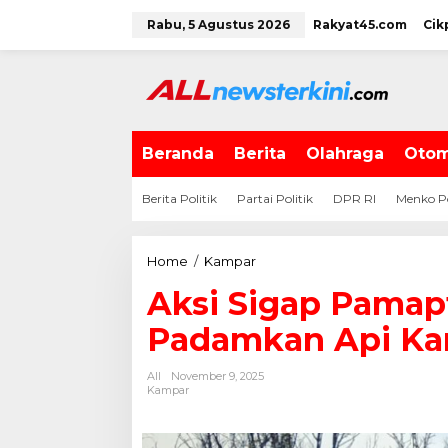
L
Rabu, 5 Agustus 2026
Rakyat45.com
Cik
e
w
a
t
i
k
e
Beranda
Berita
Olahraga
Otom
k
o
Berita Politik
Partai Politik
DPR RI
Menko P
n
t
e
Home
/
Kampar
A
n
k
Aksi Sigap Pamap
s
i
Padamkan Api Kar
S
i
All
November 9, 2025
g
Kampar
a
p
P