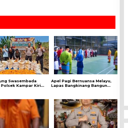
ung Swasembada
Apel Pagi Bernuansa Melayu,
 Polsek Kampar Kiri
Lapas Bangkinang Bangun
ntau Panen Jagung di
Semangat Kebersamaan
 Yutani Suadiri
Sambut HUT RI dan HUT
Provinsi Riau