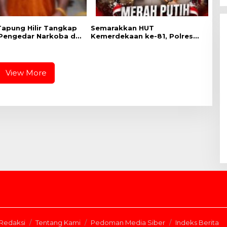
Tapung Hilir Tangkap
Semarakkan HUT
Pengedar Narkoba di
Kemerdekaan ke-81, Polres
ta Bangun
Kampar Gelar Ekspedisi Merah
Putih Presisi di Tanjung Belit
Selatan
View More
Redaksi
Tentang Kami
Pedoman Media Siber
Indeks Berita