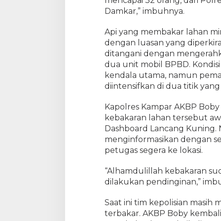
mencapai 32 orang, dari Pol
a
Damkar,” imbuhnya.
L
a
Api yang membakar lahan mi
h
dengan luasan yang diperkir
a
ditangani dengan mengerahk
n
dua unit mobil BPBD. Kondisi
kendala utama, namun pema
diintensifkan di dua titik yan
Kapolres Kampar AKBP Boby
kebakaran lahan tersebut awa
Dashboard Lancang Kuning. 
menginformasikan dengan seg
petugas segera ke lokasi.
“Alhamdulillah kebakaran sud
dilakukan pendinginan,” imb
Saat ini tim kepolisian masih 
terbakar. AKBP Boby kembal