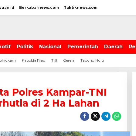
puan.id
Berkabarnews.com
Taktiknews.com
otif
Politik
Nasional
Pemerintah
Daerah
Re
olhukam
Kapolda Riau
TNI
Gereja
Tapung Hulu
ta Polres Kampar-TNI
hutla di 2 Ha Lahan