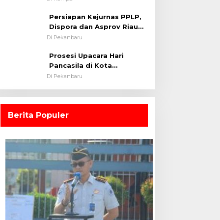
0313/KPR Tahun 2024) ?
Persiapan Kejurnas PPLP,
Dispora dan Asprov Riau
Tinjau Kelayakan Rumput
Di Pekanbaru
Lapangan Sepakbola
Prosesi Upacara Hari
Pancasila di Kota
Pekanbaru Tetap Khidmat
Di Pekanbaru
Walau Dalam Ruangan
Berita Populer