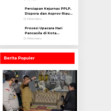
0313/KPR Tahun 2024) ?
Persiapan Kejurnas PPLP,
Dispora dan Asprov Riau
Tinjau Kelayakan Rumput
Di Pekanbaru
Lapangan Sepakbola
Prosesi Upacara Hari
Pancasila di Kota
Pekanbaru Tetap Khidmat
Di Pekanbaru
Walau Dalam Ruangan
Berita Populer