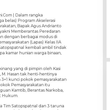
i.Com | Dalam rangka
ga belas) Program Akselerasi
arakatan, Bapak Agus Andrianto
) yakni Memberantas Peredaran
n dengan berbagai modus di
masyarakatan (Lapas) Kelas IIA
topspatnal kembali ambil tindak
apa kamar hunian warga binaan,
inang yang di pimpin oleh Kasi
, M. Hasan tak henti-hentinya
 3+1 kunci pokok pemasyarakatan
i pokok Pemasyarakatan itu
gguan Kamtib, Berantas Narkoba,
at Hukum.
a Tim Satopspatnal dan 3 taruna