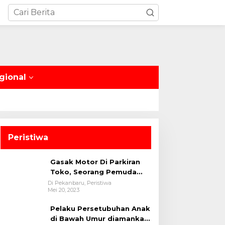
gional
Peristiwa
Gasak Motor Di Parkiran
Toko, Seorang Pemuda
Diamankan Polsek Bukit
Di Pekanbaru, Peristiwa
Mei 20, 2023
Raya
Pelaku Persetubuhan Anak
di Bawah Umur diamankan