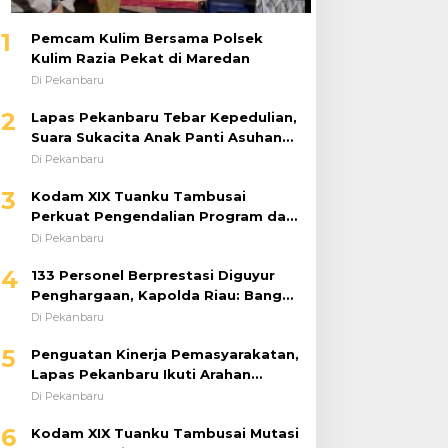
1
Pemcam Kulim Bersama Polsek
Kulim Razia Pekat di Maredan
Di Pekanbaru
2
Lapas Pekanbaru Tebar Kepedulian,
Suara Sukacita Anak Panti Asuhan
Kemuliaan Iringi Bantuan Sosial
Di Pekanbaru
3
Kodam XIX Tuanku Tambusai
Perkuat Pengendalian Program dan
Implementasi Doktrin TNI AD
Di Pekanbaru
4
133 Personel Berprestasi Diguyur
Penghargaan, Kapolda Riau: Bangun
Kepercayaan Publik dengan Karya
Di Pekanbaru
Nyata
5
Penguatan Kinerja Pemasyarakatan,
Lapas Pekanbaru Ikuti Arahan
Dirjenpas Secara Virtual
Di Pekanbaru
6
Kodam XIX Tuanku Tambusai Mutasi