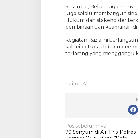
r
Selain itu, Beliau juga men
g
juga selalu membangun sine
a
Hukum dan stakeholder ter
B
pembinaan dan keamanan di La
i
n
Kegiatan Razia ini berlangsu
a
a
kali ini petugas tidak mene
n
terlarang yang menggangu k
Editor: Al
I
N
Pos sebelumnya
79 Senyum di Air Tiris: Polres
a