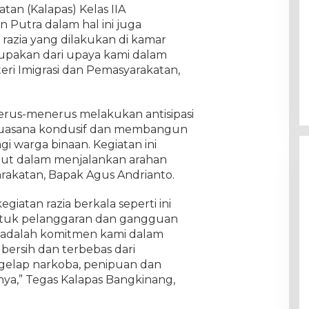
an (Kalapas) Kelas IIA
 Putra dalam hal ini juga
azia yang dilakukan di kamar
upakan dari upaya kami dalam
ri Imigrasi dan Pemasyarakatan,
terus-menerus melakukan antisipasi
suasana kondusif dan membangun
 warga binaan. Kegiatan ini
njut dalam menjalankan arahan
rakatan, Bapak Agus Andrianto.
iatan razia berkala seperti ini
tuk pelanggaran dan gangguan
i adalah komitmen kami dalam
bersih dan terbebas dari
gelap narkoba, penipuan dan
nya,” Tegas Kalapas Bangkinang,