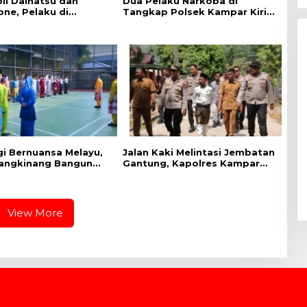
il Daihatsu dan
Dua Pelaku Narkoba di
ne, Pelaku di
Tangkap Polsek Kampar Kiri,
 Polsek Perhentian
Sita 12.07 Gram Sabu-sabu
gi Bernuansa Melayu,
Jalan Kaki Melintasi Jembatan
angkinang Bangun
Gantung, Kapolres Kampar
at Kebersamaan
Cek Kesiapan Lokasi
HUT RI dan HUT
Ekspedisi Merah Putih Presisi
 Riau
View More