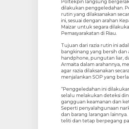
Poltekpin langsung bergera
g
:
dilakukan penggeledahan. P
L
rutin yang dilaksanakan secar
a
ini, sesuai dengan arahan Kep
p
Maizar untuk segara dilakuka
a
Pemasyarakatan di Riau.
s
B
Tujuan dari razia rutin ini a
a
bangkinang yang bersih dan
n
handphone, pungutan liar, dan
g
Armaita dalam arahannya, m
k
agar razia dilaksanakan secar
i
n
menjalankan SOP yang berla
a
n
“Penggeledahan ini dilakuk
g
selalu melakukan deteksi din
L
gangguan keamanan dan kete
a
Seperti penyalahgunaan nark
k
dan barang larangan lainnya.
s
teliti dan tetap berpegang p
a
n