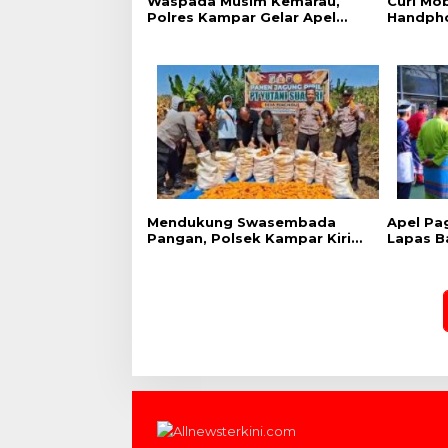
Waspada Musim Kemarau,
Curi Mob
Polres Kampar Gelar Apel
Handpho
Kesiapsiagaan Tangani
Tangkap
Karhutla
Raja
Mendukung Swasembada
Apel Pa
Pangan, Polsek Kampar Kiri
Lapas B
Hilir Pantau Panen Jagung di
Semang
Lahan PT Yutani Suadiri
Sambut 
Provinsi