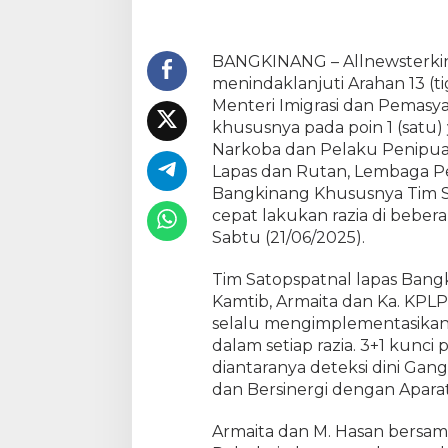
M
a
s
BANGKINANG – Allnewsterkin
u
menindaklanjuti Arahan 13 (ti
k
Menteri Imigrasi dan Pemasy
n
khususnya pada poin 1 (satu
y
Narkoba dan Pelaku Penipua
a
Lapas dan Rutan, Lembaga Pe
B
Bangkinang Khususnya Tim Sa
a
r
cepat lakukan razia di beber
a
Sabtu (21/06/2025).
n
g
Tim Satopspatnal lapas Bangk
T
Kamtib, Armaita dan Ka. KPLP
e
selalu mengimplementasikan
r
dalam setiap razia. 3+1 kunc
l
diantaranya deteksi dini Gan
a
dan Bersinergi dengan Apar
r
a
Armaita dan M. Hasan bersam
n