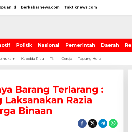
kpuan.id
Berkabarnews.com
Taktiknews.com
otif
Politik
Nasional
Pemerintah
Daerah
Re
olhukam
Kapolda Riau
TNI
Gereja
Tapung Hulu
ya Barang Terlarang :
 Laksanakan Razia
rga Binaan