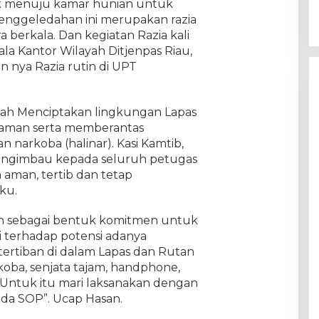
k menuju kamar hunian untuk
enggeledahan ini merupakan razia
a berkala. Dan kegiatan Razia kali
ala Kantor Wilayah Ditjenpas Riau,
n nya Razia rutin di UPT
dalah Menciptakan lingkungan Lapas
 aman serta memberantas
 narkoba (halinar). Kasi Kamtib,
engimbau kepada seluruh petugas
a aman, tertib dan tetap
ku.
an sebagai bentuk komitmen untuk
i terhadap potensi adanya
rtiban di dalam Lapas dan Rutan
oba, senjata tajam, handphone,
 Untuk itu mari laksanakan dengan
ada SOP”. Ucap Hasan.