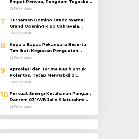
Empat Perwira, Pangdam Tegaskan
Regenerasi untuk Perkuat Kinerja
Di Pekanbaru
Satuan
7
Turnamen Domino Orado Warnai
Grand Opening Klub Cakravala
Pekanbaru
Di Pekanbaru
8
Kepala Bapas Pekanbaru Beserta
Tim Ikuti Kegiatan Penguatan
Tugas dan Fungsi serta Paparan
Di Pekanbaru
Penempatan WBP ke Lapas Terbuka
9
Apresiasi dan Terima Kasih untuk
Polantas, Tetap Mengabdi di
Tengah Guyuran Hujan
Di Pekanbaru
10
Perkuat Sinergi Ketahanan Pangan,
Danrem 031/WB Jalin Silaturahmi
dengan Pimwil Bulog Riau dan Kepri
Di Pekanbaru