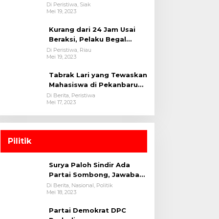
oleh tim Opsnal Polsek
Di Peristiwa, Siak
Mei 19, 2023
Tualang-Polres Siak-Polda
Riau
Kurang dari 24 Jam Usai
Beraksi, Pelaku Begal
Berhasil Di Bekuk
Di Peristiwa, Riau
Mei 19, 2023
Satreskrim Polres
Kuansing
Tabrak Lari yang Tewaskan
Mahasiswa di Pekanbaru
Ditangkap Polisi
Di Berita, Peristiwa
Mei 17, 2023
Pilitik
Surya Paloh Sindir Ada
Partai Sombong, Jawaban
Megawati
Di Berita, Nasional, Politik
Mei 18, 2023
Partai Demokrat DPC