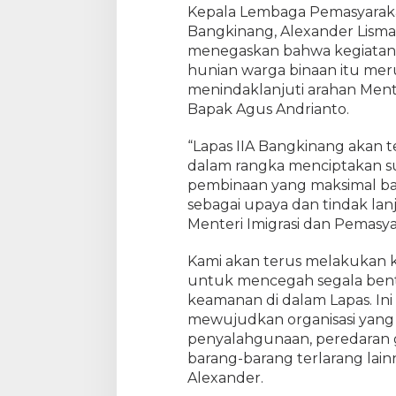
Kepala Lembaga Pemasyarakat
a
Bangkinang, Alexander Lisman
k
menegaskan bahwa kegiatan r
a
n
hunian warga binaan itu mer
R
menindaklanjuti arahan Mente
a
Bapak Agus Andrianto.
z
i
“Lapas IIA Bangkinang akan 
a
dalam rangka menciptakan 
K
pembinaan yang maksimal bagi
a
sebagai upaya dan tindak la
m
Menteri Imigrasi dan Pemasya
a
r
Kami akan terus melakukan keg
H
untuk mencegah segala ben
u
n
keamanan di dalam Lapas. In
i
mewujudkan organisasi yang 
a
penyalahgunaan, peredaran 
n
barang-barang terlarang lain
W
Alexander.
a