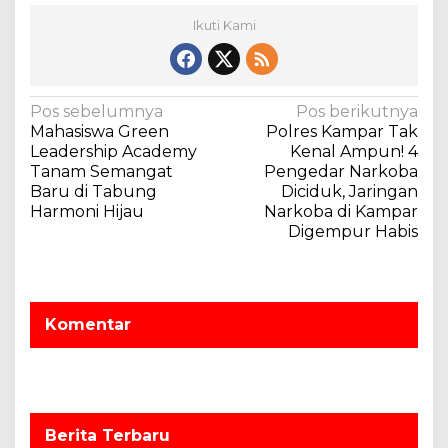
Ikuti Kami
N
Pos sebelumnya
Pos berikutnya
Mahasiswa Green
Polres Kampar Tak
a
Leadership Academy
Kenal Ampun! 4
v
Tanam Semangat
Pengedar Narkoba
Baru di Tabung
Diciduk, Jaringan
i
Harmoni Hijau
Narkoba di Kampar
g
Digempur Habis
a
s
i
Komentar
p
o
s
Berita Terbaru