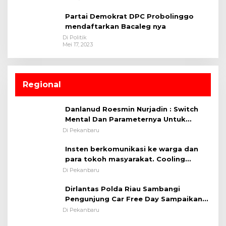
Partai Demokrat DPC Probolinggo
mendaftarkan Bacaleg nya
Di Politik
Mei 17, 2023
Regional
Danlanud Roesmin Nurjadin : Switch
Mental Dan Parameternya Untuk
Melaksanakan ✈
Di Pekanbaru
Insten berkomunikasi ke warga dan
para tokoh masyarakat. Cooling
System OMP LK ²024 Polsek Rumbai,
Di Pekanbaru
Kapolsek Iptu SAID ; Tekankan
Dirlantas Polda Riau Sambangi
Pentingnya Memelihara dan Menjaga
Pengunjung Car Free Day Sampaikan
Situasi Kondusif
Pesan Edukasi Kamtibmas &
Di Pekanbaru
Kamseltibcarlantas