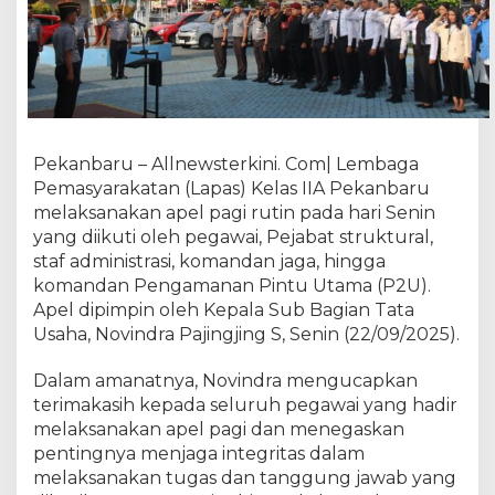
a
s
I
I
A
P
e
Pekanbaru – Allnewsterkini. Com| Lembaga
k
a
Pemasyarakatan (Lapas) Kelas IIA Pekanbaru
n
melaksanakan apel pagi rutin pada hari Senin
b
yang diikuti oleh pegawai, Pejabat struktural,
a
staf administrasi, komandan jaga, hingga
r
komandan Pengamanan Pintu Utama (P2U).
u
Apel dipimpin oleh Kepala Sub Bagian Tata
:
Usaha, Novindra Pajingjing S, Senin (22/09/2025).
K
a
Dalam amanatnya, Novindra mengucapkan
s
terimakasih kepada seluruh pegawai yang hadir
u
melaksanakan apel pagi dan menegaskan
b
a
pentingnya menjaga integritas dalam
g
melaksanakan tugas dan tanggung jawab yang