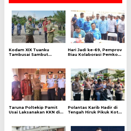
Kodam XIX Tuanku
‎Hari Jadi ke-69, Pemprov
Tambusai Sambut
Riau Kolaborasi Pemkot
Kunjungan Kerja Menhan
Pekanbaru Gelar CKG di
RI ke Yonif TP 952/Imam
Stadion Utama
Bulqin dan Yonif TP
898/Pancalang Cakti
Taruna Poltekip Pamit
Polantas Karib Hadir di
Usai Laksanakan KKN di
Tengah Hiruk Pikuk Kota
Lapas Pekanbaru
Pekanbaru, Ditlantas
Polda Riau Kobarkan
Semangat Keselamatan,
Nasionalisme dan Green