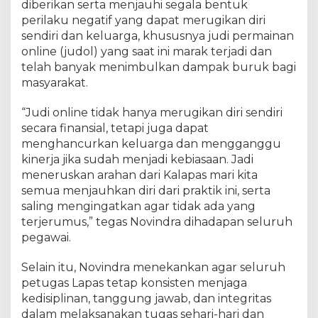
T
diberikan serta menjauhi segala bentuk
U
perilaku negatif yang dapat merugikan diri
I
sendiri dan keluarga, khususnya judi permainan
n
online (judol) yang saat ini marak terjadi dan
g
telah banyak menimbulkan dampak buruk bagi
a
masyarakat.
t
k
“Judi online tidak hanya merugikan diri sendiri
a
secara finansial, tetapi juga dapat
n
B
menghancurkan keluarga dan mengganggu
a
kinerja jika sudah menjadi kebiasaan. Jadi
h
meneruskan arahan dari Kalapas mari kita
a
semua menjauhkan diri dari praktik ini, serta
y
saling mengingatkan agar tidak ada yang
a
terjerumus,” tegas Novindra dihadapan seluruh
J
pegawai.
u
d
Selain itu, Novindra menekankan agar seluruh
o
petugas Lapas tetap konsisten menjaga
l
kedisiplinan, tanggung jawab, dan integritas
d
a
dalam melaksanakan tugas sehari-hari dan