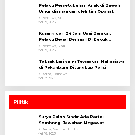
Pelaku Persetubuhan Anak di Bawah
Umur diamankan oleh tim Opsnal
Polsek Tualang-Polres Siak-Polda Riau
Di Peristiwa, Siak
Mei 19, 2023
Kurang dari 24 Jam Usai Beraksi,
Pelaku Begal Berhasil Di Bekuk
Satreskrim Polres Kuansing
Di Peristiwa, Riau
Mei 19, 2023
Tabrak Lari yang Tewaskan Mahasiswa
di Pekanbaru Ditangkap Polisi
Di Berita, Peristiwa
Mei 17, 2023
Pilitik
Surya Paloh Sindir Ada Partai
Sombong, Jawaban Megawati
Di Berita, Nasional, Politik
Mei 18, 2023