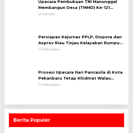
Upacara Pembukaan TNI Manunggal
Membangun Desa (TMMD) Ke-121
Kodim 0313/KPR Tahun 2024) ?
Di Kampar
Persiapan Kejurnas PPLP, Dispora dan
Asprov Riau Tinjau Kelayakan Rumput
Lapangan Sepakbola
Di Pekanbaru
Prosesi Upacara Hari Pancasila di Kota
Pekanbaru Tetap Khidmat Walau
Dalam Ruangan
Di Pekanbaru
Berita Populer