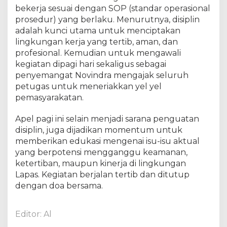
n
bekerja sesuai dengan SOP (standar operasional
T
prosedur) yang berlaku. Menurutnya, disiplin
e
adalah kunci utama untuk menciptakan
k
lingkungan kerja yang tertib, aman, dan
a
profesional. Kemudian untuk mengawali
n
kegiatan dipagi hari sekaligus sebagai
k
penyemangat Novindra mengajak seluruh
a
petugas untuk meneriakkan yel yel
n
pemasyarakatan.
D
i
s
Apel pagi ini selain menjadi sarana penguatan
i
disiplin, juga dijadikan momentum untuk
p
memberikan edukasi mengenai isu-isu aktual
l
yang berpotensi mengganggu keamanan,
i
ketertiban, maupun kinerja di lingkungan
n
Lapas. Kegiatan berjalan tertib dan ditutup
T
dengan doa bersama.
u
g
a
Editor: Al
s