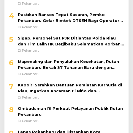
4
Pastikan Bansos Tepat Sasaran, Pemko
Pekanbaru Gelar Bimtek DTSEN Bagi Operator
Puskessos
Di Pekanbaru
5
Sigap, Personel Sat PJR Ditlantas Polda Riau
dan Tim Lalin HK Berjibaku Selamatkan Korban
Kecelakaan di Tol Pekanbaru–Dumai
Di Pekanbaru
6
Mapenaling dan Penyuluhan Kesehatan, Rutan
Pekanbaru Bekali 37 Tahanan Baru dengan
Edukasi TBC, HIV, dan Bahaya Narkoba
Di Pekanbaru
7
Kapolri Serahkan Bantuan Peralatan Karhutla di
Riau, Ingatkan Ancaman El Niño dan
Prioritaskan Pencegahan
Di Pekanbaru
8
Ombudsman RI Perkuat Pelayanan Publik Rutan
Pekanbaru
Di Pekanbaru
9
Lapas Pekanbaru dan Distankan Kota
Pekanbaru Tandatangani PKS, Warga Binaan
Dibekali Keterampilan Peternakan Ayam Petelur
Di Pekanbaru