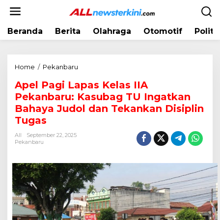
L
e
w
Beranda
Berita
Olahraga
Otomotif
Politi
a
t
i
k
Home
/
Pekanbaru
A
e
p
k
Apel Pagi Lapas Kelas IIA
e
o
Pekanbaru: Kasubag TU Ingatkan
l
n
P
Bahaya Judol dan Tekankan Disiplin
t
a
Tugas
e
g
n
All
September 22, 2025
i
Pekanbaru
L
a
p
a
s
K
e
l