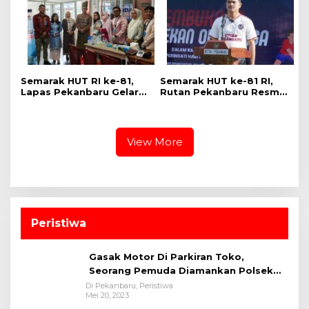
Policing Jelang HUT KE-
81 RI
Semarak HUT RI ke-81,
Semarak HUT ke-81 RI,
Lapas Pekanbaru Gelar
Rutan Pekanbaru Resmi
Pemeriksaan Kesehatan
Buka Pekan Olahraga
Gratis untuk Warga
Warga Binaan
Binaan dan Masyarakat
View More
Peristiwa
Gasak Motor Di Parkiran Toko,
Seorang Pemuda Diamankan Polsek
Bukit Raya
Di Pekanbaru, Peristiwa
Mei 20, 2023