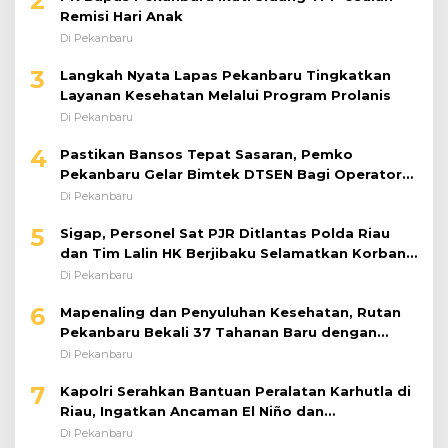
2
Remisi Hari Anak
Di Pekanbaru
3
Langkah Nyata Lapas Pekanbaru Tingkatkan
Layanan Kesehatan Melalui Program Prolanis
Di Pekanbaru
4
Pastikan Bansos Tepat Sasaran, Pemko
Pekanbaru Gelar Bimtek DTSEN Bagi Operator
Puskessos
Di Pekanbaru
5
Sigap, Personel Sat PJR Ditlantas Polda Riau
dan Tim Lalin HK Berjibaku Selamatkan Korban
Kecelakaan di Tol Pekanbaru–Dumai
Di Pekanbaru
6
Mapenaling dan Penyuluhan Kesehatan, Rutan
Pekanbaru Bekali 37 Tahanan Baru dengan
Edukasi TBC, HIV, dan Bahaya Narkoba
Di Pekanbaru
7
Kapolri Serahkan Bantuan Peralatan Karhutla di
Riau, Ingatkan Ancaman El Niño dan
Prioritaskan Pencegahan
Di Pekanbaru