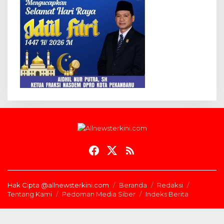
Hak Cipta @allnewsterkini.com
Beranda
Redaksi
Tentang Kami
Pedoman Media Siber
Indeks Berita