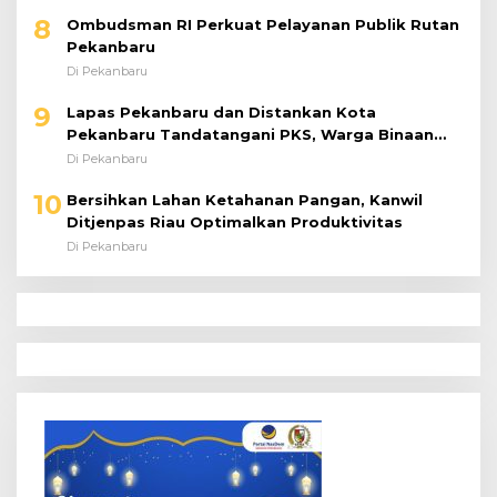
8
Ombudsman RI Perkuat Pelayanan Publik Rutan
Pekanbaru
Di Pekanbaru
9
Lapas Pekanbaru dan Distankan Kota
Pekanbaru Tandatangani PKS, Warga Binaan
Dibekali Keterampilan Peternakan Ayam Petelur
Di Pekanbaru
10
Bersihkan Lahan Ketahanan Pangan, Kanwil
Ditjenpas Riau Optimalkan Produktivitas
Di Pekanbaru