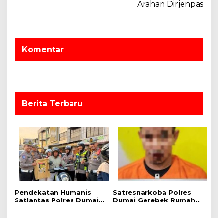
Arahan Dirjenpas
g
a
s
Komentar
i
p
o
s
Berita Terbaru
Pendekatan Humanis
Satresnarkoba Polres
Satlantas Polres Dumai,
Dumai Gerebek Rumah
Kampanye Keselamatan
Pengedar Shabu di bukit
Berlalu Lintas Hadirkan
Kapur, Delapan Paket