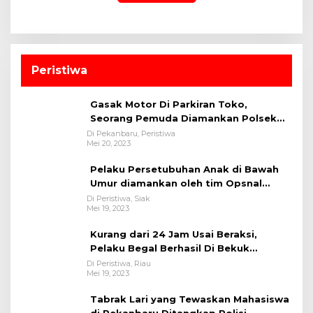
Peristiwa
Gasak Motor Di Parkiran Toko,
Seorang Pemuda Diamankan Polsek
Bukit Raya
Di Pekanbaru, Peristiwa
Mei 20, 2023
Pelaku Persetubuhan Anak di Bawah
Umur diamankan oleh tim Opsnal
Polsek Tualang-Polres Siak-Polda Riau
Di Peristiwa, Siak
Mei 19, 2023
Kurang dari 24 Jam Usai Beraksi,
Pelaku Begal Berhasil Di Bekuk
Satreskrim Polres Kuansing
Di Peristiwa, Riau
Mei 19, 2023
Tabrak Lari yang Tewaskan Mahasiswa