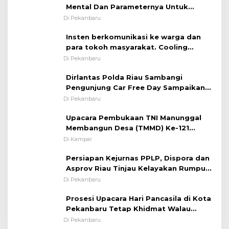
Mental Dan Parameternya Untuk
Melaksanakan ✈
Di Pekanbaru
Insten berkomunikasi ke warga dan
para tokoh masyarakat. Cooling
System OMP LK ²024 Polsek Rumbai,
Di Pekanbaru
Kapolsek Iptu SAID ; Tekankan
Dirlantas Polda Riau Sambangi
Pentingnya Memelihara dan Menjaga
Pengunjung Car Free Day Sampaikan
Situasi Kondusif
Pesan Edukasi Kamtibmas &
Di Pekanbaru
Kamseltibcarlantas
Upacara Pembukaan TNI Manunggal
Membangun Desa (TMMD) Ke-121
Kodim 0313/KPR Tahun 2024) ?
Di Kampar
Persiapan Kejurnas PPLP, Dispora dan
Asprov Riau Tinjau Kelayakan Rumput
Lapangan Sepakbola
Di Pekanbaru
Prosesi Upacara Hari Pancasila di Kota
Pekanbaru Tetap Khidmat Walau
Dalam Ruangan
Di Pekanbaru