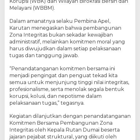
a
Korupsi (WBK) dan Wilayah Birokrasi Bersih dan
n
Melayani (WBBM).
D
u
Dalam amanatnya selaku Pembina Apel,
m
Karutan menegaskan bahwa pembangunan
a
Zona Integritas bukan sekadar kewajiban
i
administratif, melainkan komitmen moral yang
T
harus diwujudkan dalam setiap pelaksanaan
e
tugas dan tanggung jawab.
g
u
“Penandatanganan komitmen bersama ini
h
k
menjadi pengingat dan penguat tekad kita
a
semua untuk menjunjung tinggi nilai integritas,
n
profesionalisme, serta menolak segala bentuk
P
korupsi, kolusi, dan nepotisme dalam
e
pelaksanaan tugas,” tegasnya.
m
b
Kegiatan dilanjutkan dengan penandatanganan
a
Komitmen Bersama Pembangunan Zona
n
Integritas oleh Kepala Rutan Dumai beserta
g
jajaran pejabat struktural, yang diikuti oleh
u