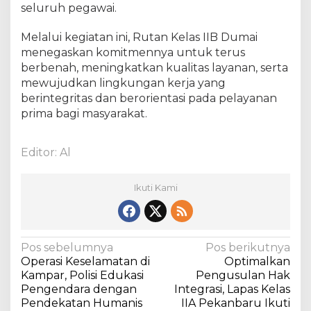
seluruh pegawai.
n
a
n
Melalui kegiatan ini, Rutan Kelas IIB Dumai
Z
menegaskan komitmennya untuk terus
o
berbenah, meningkatkan kualitas layanan, serta
n
mewujudkan lingkungan kerja yang
a
berintegritas dan berorientasi pada pelayanan
I
prima bagi masyarakat.
n
t
e
Editor: Al
g
r
Ikuti Kami
i
t
a
s
N
Pos sebelumnya
Pos berikutnya
Operasi Keselamatan di
Optimalkan
a
Kampar, Polisi Edukasi
Pengusulan Hak
v
Pengendara dengan
Integrasi, Lapas Kelas
Pendekatan Humanis
IIA Pekanbaru Ikuti
i