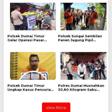
Edukasi Langsung di
Shabu dan Alat
Tengah Masyarakat
Transaksi Diamankan
Polsek Dumai Timur
Polsek Sungai Sembilan
Gelar Operasi Pasar
Panen Jagung Pipil
Pangan Murah, 1 Ton
Dukung Program
Beras SPHP Terdistribusi
Nasional Ketahanan
untuk Masyarakat
Pangan Kuartal II Tahun
2026
Polsek Dumai Timur
Polres Dumai Musnahkan
Ungkap Kasus Pencurian
30,80 Kilogram Sabu
Perhiasan Emas, Pelaku
Jaringan Internasional,
Berhasil Diamankan
Selamatkan Lebih dari
Kurang dari Sehari
155 Ribu Jiwa
View More