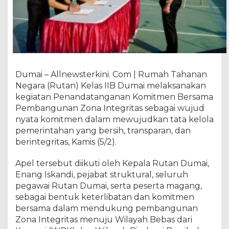
n
a
n
K
o
m
i
Dumai – Allnewsterkini. Com | Rumah Tahanan
t
Negara (Rutan) Kelas IIB Dumai melaksanakan
m
e
kegiatan Penandatanganan Komitmen Bersama
n
Pembangunan Zona Integritas sebagai wujud
B
nyata komitmen dalam mewujudkan tata kelola
e
pemerintahan yang bersih, transparan, dan
r
berintegritas, Kamis (5/2).
s
a
Apel tersebut diikuti oleh Kepala Rutan Dumai,
m
Enang Iskandi, pejabat struktural, seluruh
a
pegawai Rutan Dumai, serta peserta magang,
,
sebagai bentuk keterlibatan dan komitmen
R
bersama dalam mendukung pembangunan
u
t
Zona Integritas menuju Wilayah Bebas dari