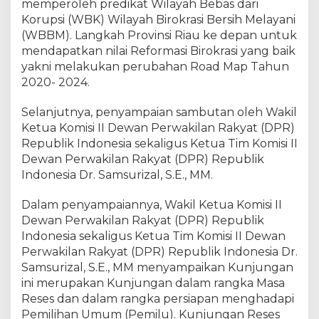
memperoleh predikat Wilayah Bebas dari
e
r
Korupsi (WBK) Wilayah Birokrasi Bersih Melayani
i
(WBBM). Langkah Provinsi Riau ke depan untuk
n
mendapatkan nilai Reformasi Birokrasi yang baik
t
yakni melakukan perubahan Road Map Tahun
a
2020- 2024.
h
P
Selanjutnya, penyampaian sambutan oleh Wakil
r
Ketua Komisi II Dewan Perwakilan Rakyat (DPR)
o
Republik Indonesia sekaligus Ketua Tim Komisi II
v
Dewan Perwakilan Rakyat (DPR) Republik
i
Indonesia Dr. Samsurizal, S.E., MM.
n
s
i
Dalam penyampaiannya, Wakil Ketua Komisi II
R
Dewan Perwakilan Rakyat (DPR) Republik
i
Indonesia sekaligus Ketua Tim Komisi II Dewan
a
Perwakilan Rakyat (DPR) Republik Indonesia Dr.
u
Samsurizal, S.E., MM menyampaikan Kunjungan
ini merupakan Kunjungan dalam rangka Masa
Reses dan dalam rangka persiapan menghadapi
Pemilihan Umum (Pemilu). Kunjungan Reses