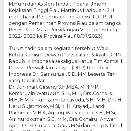
K
M.Hum dan Asisten Tindak Pidana Umum
e
Kejaksaan Tinggi Riau Martinus Hasibuan, S.H
j
menghadiri Pertemuan Tim Komisi II DPR RI
a
dengan Pemerintah Provinsi Riau dalam rangka
t
Reses Pada Masa Persidangan V Tahun Sidang
i
2022- 2023 ke Provinsi Riau(18/07/2023)
R
i
Turut hadir dalam kegiatan tersebut Wakil
a
Ketua Komisi II Dewan Perwakilan Rakyat (DPR)
u
Republik Indonesia sekaligus Ketua Tim Komisi II
d
a
Dewan Perwakilan Rakyat (DPR) Republik
n
Indonesia Dr. Samsurizal, S.E., MM beserta Tim
A
yang terdiri dari
s
Dr. Junimart Girsang S.H,MBA, M.H MP,
p
Komarudin Watubun, S.H., M.H, Drs .Cornelis,
i
M.H, H.M Rifkqinizami Karsayuda, S.H., M.H, Drs. H.
d
Heru Sujatmoko, M.Si, Ir. H. Arsyadjuliandi
u
Rachman M.B.A, Agung Widyantoro, S.H., M.Si,
m
Aminurokcman, S.E., M.M, Drs. Ckhairul Anwar
K
Apt, Drs. H. Guspardi Gaus M.Si dan H. Lip Nifahul
e