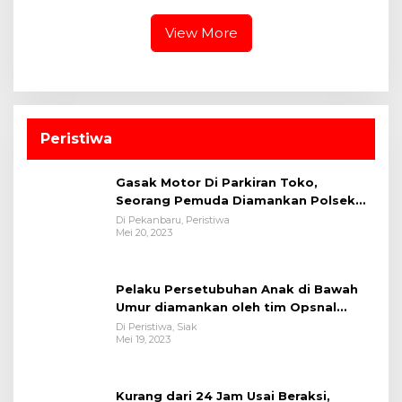
Dinas Lingkungan Hidup
Khidmat
Kota Pekanbaru dan Tim
View More
Pakar
Peristiwa
Gasak Motor Di Parkiran Toko,
Seorang Pemuda Diamankan Polsek
Bukit Raya
Di Pekanbaru, Peristiwa
Mei 20, 2023
Pelaku Persetubuhan Anak di Bawah
Umur diamankan oleh tim Opsnal
Polsek Tualang-Polres Siak-Polda Riau
Di Peristiwa, Siak
Mei 19, 2023
Kurang dari 24 Jam Usai Beraksi,