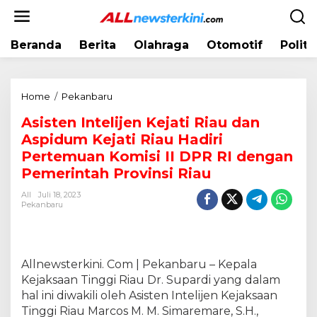
L
e
w
Beranda
Berita
Olahraga
Otomotif
Politi
a
t
i
k
Home
/
Pekanbaru
A
e
s
k
Asisten Intelijen Kejati Riau dan
i
o
Aspidum Kejati Riau Hadiri
s
n
t
Pertemuan Komisi II DPR RI dengan
t
e
Pemerintah Provinsi Riau
e
n
n
All
Juli 18, 2023
I
Pekanbaru
n
t
e
l
Allnewsterkini. Com | Pekanbaru – Kepala
i
Kejaksaan Tinggi Riau Dr. Supardi yang dalam
j
hal ini diwakili oleh Asisten Intelijen Kejaksaan
e
n
Tinggi Riau Marcos M. M. Simaremare, S.H.,