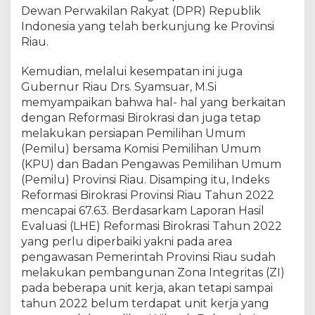
K
Dewan Perwakilan Rakyat (DPR) Republik
o
Indonesia yang telah berkunjung ke Provinsi
m
Riau.
i
s
Kemudian, melalui kesempatan ini juga
i
Gubernur Riau Drs. Syamsuar, M.Si
I
memyampaikan bahwa hal- hal yang berkaitan
I
dengan Reformasi Birokrasi dan juga tetap
D
melakukan persiapan Pemilihan Umum
P
(Pemilu) bersama Komisi Pemilihan Umum
R
(KPU) dan Badan Pengawas Pemilihan Umum
R
I
(Pemilu) Provinsi Riau. Disamping itu, Indeks
d
Reformasi Birokrasi Provinsi Riau Tahun 2022
e
mencapai 67.63. Berdasarkam Laporan Hasil
n
Evaluasi (LHE) Reformasi Birokrasi Tahun 2022
g
yang perlu diperbaiki yakni pada area
a
pengawasan Pemerintah Provinsi Riau sudah
n
melakukan pembangunan Zona Integritas (ZI)
P
pada beberapa unit kerja, akan tetapi sampai
e
tahun 2022 belum terdapat unit kerja yang
m