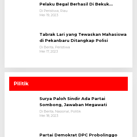
Pelaku Begal Berhasil Di Bekuk
Satreskrim Polres Kuansing
Di Peristiwa, Riau
Mei 19, 2023
Tabrak Lari yang Tewaskan Mahasiswa
di Pekanbaru Ditangkap Polisi
Di Berita, Peristiwa
Mei 17, 2023
Pilitik
Surya Paloh Sindir Ada Partai
Sombong, Jawaban Megawati
Di Berita, Nasional, Politik
Mei 18, 2023
Partai Demokrat DPC Probolinggo