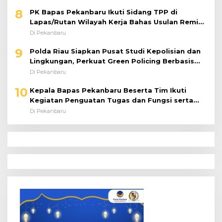
8
PK Bapas Pekanbaru Ikuti Sidang TPP di
Lapas/Rutan Wilayah Kerja Bahas Usulan Remisi
Umum Jelang Hari Kemerdekaan
Di Pekanbaru
9
Polda Riau Siapkan Pusat Studi Kepolisian dan
Lingkungan, Perkuat Green Policing Berbasis
Riset
Di Pekanbaru
10
Kepala Bapas Pekanbaru Beserta Tim Ikuti
Kegiatan Penguatan Tugas dan Fungsi serta
Paparan Penempatan WBP ke Lapas Terbuka
Di Pekanbaru