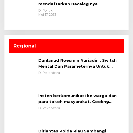
mendaftarkan Bacaleg nya
Di Politik
Mei 17, 2023
Regional
Danlanud Roesmin Nurjadin : Switch
Mental Dan Parameternya Untuk
Melaksanakan ✈
Di Pekanbaru
Insten berkomunikasi ke warga dan
para tokoh masyarakat. Cooling
System OMP LK ²024 Polsek Rumbai,
Di Pekanbaru
Kapolsek Iptu SAID ; Tekankan
Pentingnya Memelihara dan Menjaga
Situasi Kondusif
Dirlantas Polda Riau Sambangi