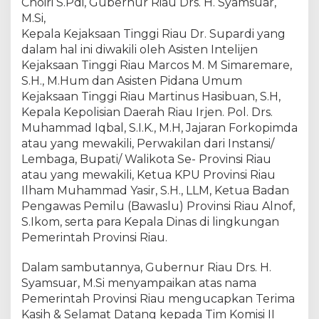
j
Choiri S.Pdi, Gubernur Riau Drs. H. Syamsuar,
a
M.Si,
t
Kepala Kejaksaan Tinggi Riau Dr. Supardi yang
i
dalam hal ini diwakili oleh Asisten Intelijen
R
Kejaksaan Tinggi Riau Marcos M. M Simaremare,
i
S.H., M.Hum dan Asisten Pidana Umum
a
Kejaksaan Tinggi Riau Martinus Hasibuan, S.H,
u
Kepala Kepolisian Daerah Riau Irjen. Pol. Drs.
H
Muhammad Iqbal, S.I.K., M.H, Jajaran Forkopimda
a
atau yang mewakili, Perwakilan dari Instansi/
d
i
Lembaga, Bupati/ Walikota Se- Provinsi Riau
r
atau yang mewakili, Ketua KPU Provinsi Riau
i
Ilham Muhammad Yasir, S.H., LLM, Ketua Badan
P
Pengawas Pemilu (Bawaslu) Provinsi Riau Alnof,
e
S.Ikom, serta para Kepala Dinas di lingkungan
r
Pemerintah Provinsi Riau.
t
e
Dalam sambutannya, Gubernur Riau Drs. H.
m
Syamsuar, M.Si menyampaikan atas nama
u
Pemerintah Provinsi Riau mengucapkan Terima
a
Kasih & Selamat Datang kepada Tim Komisi II
n