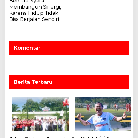
Bentuk Nyata
i
Membangun Sinergi,
g
Karena Hidup Tidak
a
Bisa Berjalan Sendiri
s
i
p
Komentar
o
s
Berita Terbaru