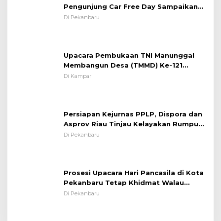
Pengunjung Car Free Day Sampaikan
Pesan Edukasi Kamtibmas &
Di Pekanbaru
Kamseltibcarlantas
Upacara Pembukaan TNI Manunggal
Membangun Desa (TMMD) Ke-121
Kodim 0313/KPR Tahun 2024) ?
Di Kampar
Persiapan Kejurnas PPLP, Dispora dan
Asprov Riau Tinjau Kelayakan Rumput
Lapangan Sepakbola
Di Pekanbaru
Prosesi Upacara Hari Pancasila di Kota
Pekanbaru Tetap Khidmat Walau
Dalam Ruangan
Di Pekanbaru