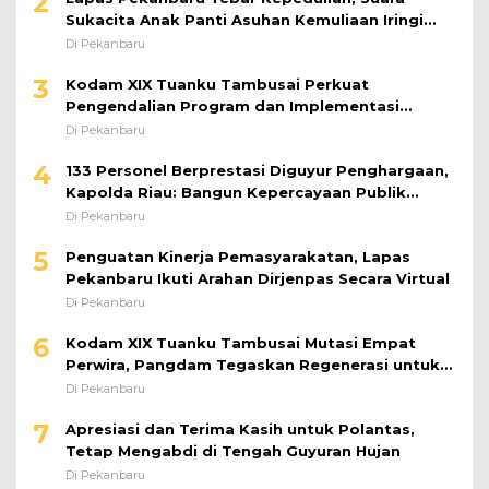
2
Sukacita Anak Panti Asuhan Kemuliaan Iringi
Bantuan Sosial
Di Pekanbaru
3
Kodam XIX Tuanku Tambusai Perkuat
Pengendalian Program dan Implementasi
Doktrin TNI AD
Di Pekanbaru
4
133 Personel Berprestasi Diguyur Penghargaan,
Kapolda Riau: Bangun Kepercayaan Publik
dengan Karya Nyata
Di Pekanbaru
5
Penguatan Kinerja Pemasyarakatan, Lapas
Pekanbaru Ikuti Arahan Dirjenpas Secara Virtual
Di Pekanbaru
6
Kodam XIX Tuanku Tambusai Mutasi Empat
Perwira, Pangdam Tegaskan Regenerasi untuk
Perkuat Kinerja Satuan
Di Pekanbaru
7
Apresiasi dan Terima Kasih untuk Polantas,
Tetap Mengabdi di Tengah Guyuran Hujan
Di Pekanbaru