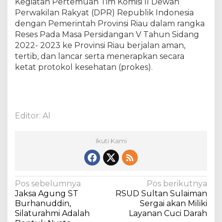
Kegiatan Pertemuan Tim Komisi II Dewan
Perwakilan Rakyat (DPR) Republik Indonesia
dengan Pemerintah Provinsi Riau dalam rangka
Reses Pada Masa Persidangan V Tahun Sidang
2022- 2023 ke Provinsi Riau berjalan aman,
tertib, dan lancar serta menerapkan secara
ketat protokol kesehatan (prokes).
Editor: Al
Ikuti Kami
N
Pos sebelumnya
Pos berikutnya
Jaksa Agung ST
RSUD Sultan Sulaiman
a
Burhanuddin,
Sergai akan Miliki
v
Silaturahmi Adalah
Layanan Cuci Darah