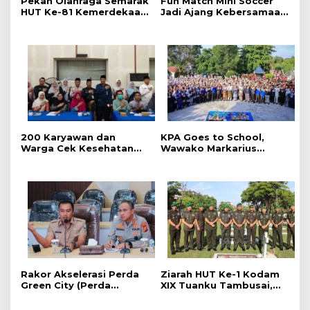
Pekan Olahraga Semarak
Fun Match Mini Soccer
HUT Ke-81 Kemerdekaan
Jadi Ajang Kebersamaan
RI Resmi Dibuka, Perkuat
Kakanwil dan Kepala UPT
Soliditas dan Sportivitas
Pemasyarakatan se-Riau
Pegawai
‎200 Karyawan dan
‎KPA Goes to School,
Warga Cek Kesehatan
‎Wawako Markarius
Gratis Momen RRI Fest
Anwar Edukasi
2026 RRI Pekanbaru
Pencegahan HIV/AIDS di
Kalangan Pelajar
Rakor Akselerasi Perda
Ziarah HUT Ke-1 Kodam
Green City (Perda
XIX Tuanku Tambusai,
Lingkungan) Kota
Penghormatan kepada
Pekanbaru Bersama
Pahlawan Berlangsung