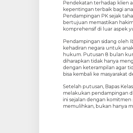
Pendekatan terhadap klien 
u
kepentingan terbaik bagi anak
j
Pendampingan PK sejak taha
u
bertujuan memastikan hakim
d
komprehensif di luar aspek yu
k
a
n
Pendampingan sidang oleh Ib
K
kehadiran negara untuk ana
e
hukum. Putusan 8 bulan kur
a
diharapkan tidak hanya men
d
dengan keterampilan agar t
i
bisa kembali ke masyarakat d
l
a
Setelah putusan, Bapas Kelas
n
melakukan pendampingan da
R
ini sejalan dengan komitme
e
memulihkan, bukan hanya m
s
t
o
r
a