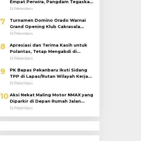
Empat Perwira, Pangdam Tegaskan
Regenerasi untuk Perkuat Kinerja
Di Pekanbaru
Satuan
7
Turnamen Domino Orado Warnai
Grand Opening Klub Cakravala
Pekanbaru
Di Pekanbaru
8
Apresiasi dan Terima Kasih untuk
Polantas, Tetap Mengabdi di
Tengah Guyuran Hujan
Di Pekanbaru
9
PK Bapas Pekanbaru Ikuti Sidang
TPP di Lapas/Rutan Wilayah Kerja
Bahas Usulan Remisi Umum Jelang
Di Pekanbaru
Hari Kemerdekaan
10
Aksi Nekat Maling Motor NMAX yang
Diparkir di Depan Rumah Jalan
Tiung Raib Dicuri : Korban Minta
Di Pekanbaru
Pelaku Ditangkap Pihak Kepolisian