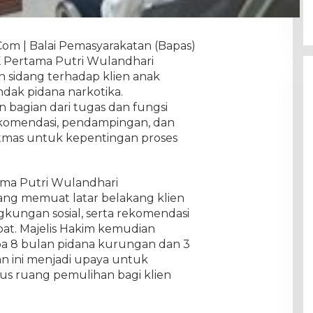
Com | Balai Pemasyarakatan (Bapas)
K Pertama Putri Wulandhari
sidang terhadap klien anak
indak pidana narkotika.
bagian dari tugas dan fungsi
komendasi, pendampingan, dan
itmas untuk kepentingan proses
ama Putri Wulandhari
ang memuat latar belakang klien
ngkungan sosial, serta rekomendasi
at. Majelis Hakim kemudian
 8 bulan pidana kurungan dan 3
an ini menjadi upaya untuk
gus ruang pemulihan bagi klien