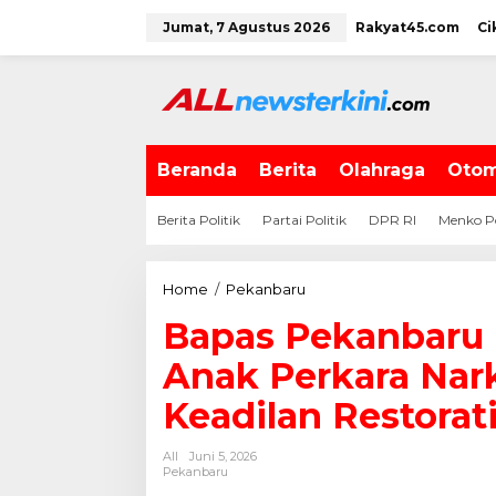
L
Jumat, 7 Agustus 2026
Rakyat45.com
Ci
e
w
a
t
i
k
e
Beranda
Berita
Olahraga
Otom
k
o
Berita Politik
Partai Politik
DPR RI
Menko P
n
t
e
Home
/
Pekanbaru
B
n
a
Bapas Pekanbaru 
p
a
Anak Perkara Nar
s
P
Keadilan Restorati
e
k
All
Juni 5, 2026
a
Pekanbaru
n