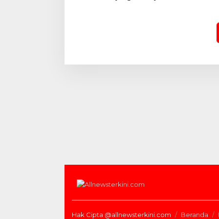
Menhan RI ke Yonif TP
Pekanba
952/Imam Bulqin dan Yonif TP
Stadion
898/Pancalang Cakti
Hak Cipta @allnewsterkini.com
Beranda