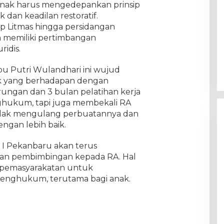
anak harus mengedepankan prinsip
 dan keadilan restoratif.
p Litmas hingga persidangan
 memiliki pertimbangan
ridis.
u Putri Wulandhari ini wujud
k yang berhadapan dengan
ungan dan 3 bulan pelatihan kerja
ghukum, tapi juga membekali RA
idak mengulang perbuatannya dan
engan lebih baik.
 I Pekanbaru akan terus
n pembimbingan kepada RA. Hal
n pemasyarakatan untuk
enghukum, terutama bagi anak.