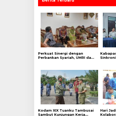
Berita Terbaru
Perkuat Sinergi dengan
Kabapas
Perbankan Syariah, UMRI dan
Sinkron
Bank Syariah Nasional Jajaki
PK dan 
Kerja Sama Pembiayaan
Dukung 
untuk Pegawai
Kodam XIX Tuanku Tambusai
‎Hari Ja
Sambut Kunjungan Kerja
Kolabor