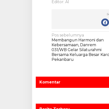
Editor: Al
t
i
f
I
N
Pos sebelumnya
Membangun Harmoni dan
a
Kebersamaan, Danrem
v
031/WB Gelar Silaturahmi
Bersama Keluarga Besar Kar
i
Pekanbaru
g
a
s
Komentar
i
p
o
s