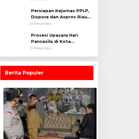
0313/KPR Tahun 2024) ?
Persiapan Kejurnas PPLP,
Dispora dan Asprov Riau
Tinjau Kelayakan Rumput
Di Pekanbaru
Lapangan Sepakbola
Prosesi Upacara Hari
Pancasila di Kota
Pekanbaru Tetap Khidmat
Di Pekanbaru
Walau Dalam Ruangan
Berita Populer