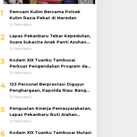
1
Pemcam Kulim Bersama Polsek
Kulim Razia Pekat di Maredan
Di Pekanbaru
2
Lapas Pekanbaru Tebar Kepedulian,
Suara Sukacita Anak Panti Asuhan
Kemuliaan Iringi Bantuan Sosial
Di Pekanbaru
3
Kodam XIX Tuanku Tambusai
Perkuat Pengendalian Program dan
Implementasi Doktrin TNI AD
Di Pekanbaru
4
133 Personel Berprestasi Diguyur
Penghargaan, Kapolda Riau: Bangun
Kepercayaan Publik dengan Karya
Di Pekanbaru
Nyata
5
Penguatan Kinerja Pemasyarakatan,
Lapas Pekanbaru Ikuti Arahan
Dirjenpas Secara Virtual
Di Pekanbaru
6
Kodam XIX Tuanku Tambusai Mutasi