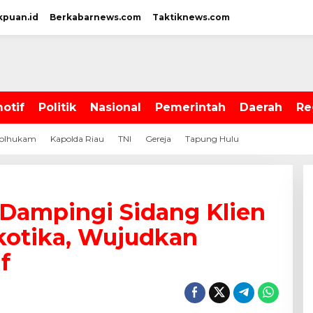
kpuan.id
Berkabarnews.com
Taktiknews.com
otif
Politik
Nasional
Pemerintah
Daerah
Re
olhukam
Kapolda Riau
TNI
Gereja
Tapung Hulu
Dampingi Sidang Klien
kotika, Wujudkan
f