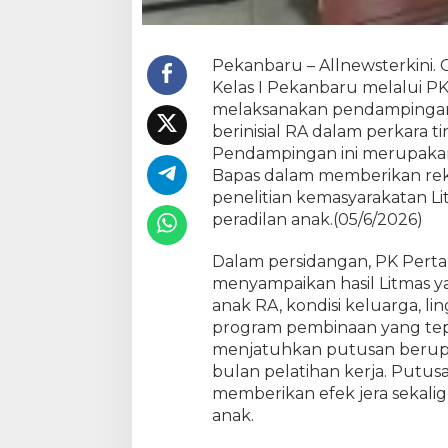
n
A
n
Pekanbaru – Allnewsterkini. 
a
k
Kelas I Pekanbaru melalui P
P
melaksanakan pendampingan 
e
berinisial RA dalam perkara t
r
Pendampingan ini merupakan 
k
Bapas dalam memberikan re
a
penelitian kemasyarakatan L
r
peradilan anak.(05/6/2026)
a
N
Dalam persidangan, PK Pert
a
menyampaikan hasil Litmas y
r
anak RA, kondisi keluarga, li
k
o
program pembinaan yang tep
t
menjatuhkan putusan berupa
i
bulan pelatihan kerja. Putus
k
memberikan efek jera sekali
a
anak.
,
W