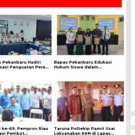
 Pekanbaru Hadiri
Bapas Pekanbaru Edukasi
isasi Penguatan Peran
Hukum Siswa dalam
Penyuluh Hukum
Kampanye Perlindungan
Keadilan Restoratif
Perempuan dan Anak
di ke-69, Pemprov Riau
Taruna Poltekip Pamit Usai
asi Pemkot
Laksanakan KKN di Lapas