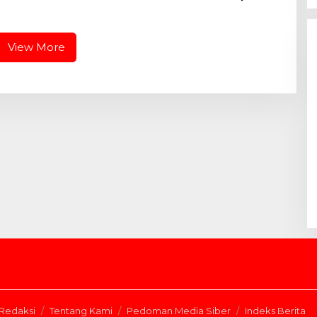
ru Gelar CKG di
Pekanbaru
 Utama
View More
Redaksi
Tentang Kami
Pedoman Media Siber
Indeks Berita