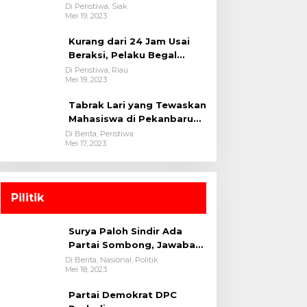
oleh tim Opsnal Polsek
Di Peristiwa, Siak
Mei 19, 2023
Tualang-Polres Siak-Polda
Riau
Kurang dari 24 Jam Usai
Beraksi, Pelaku Begal
Berhasil Di Bekuk
Di Peristiwa, Riau
Mei 19, 2023
Satreskrim Polres
Kuansing
Tabrak Lari yang Tewaskan
Mahasiswa di Pekanbaru
Ditangkap Polisi
Di Berita, Peristiwa
Mei 17, 2023
Pilitik
Surya Paloh Sindir Ada
Partai Sombong, Jawaban
Megawati
Di Berita, Nasional, Politik
Mei 18, 2023
Partai Demokrat DPC