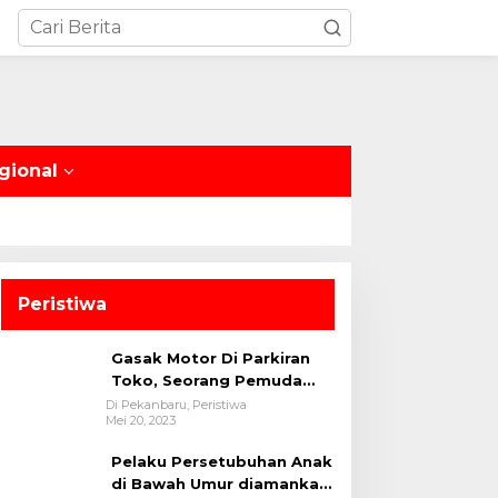
gional
Peristiwa
Gasak Motor Di Parkiran
Toko, Seorang Pemuda
Diamankan Polsek Bukit
Di Pekanbaru, Peristiwa
Mei 20, 2023
Raya
Pelaku Persetubuhan Anak
di Bawah Umur diamankan