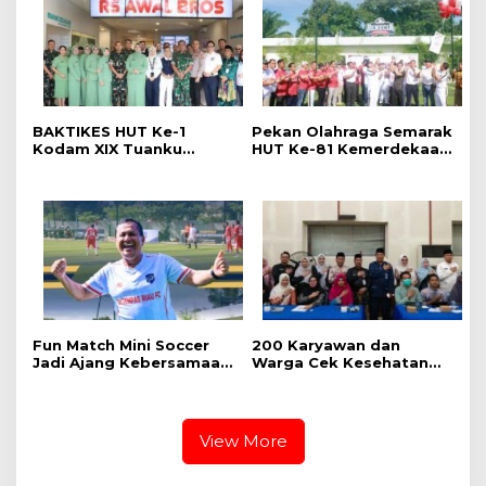
BAKTIKES HUT Ke-1
Pekan Olahraga Semarak
Kodam XIX Tuanku
HUT Ke-81 Kemerdekaan
Tambusai, Ratusan
RI Resmi Dibuka, Perkuat
Pasien Disiapkan Jalani
Soliditas dan Sportivitas
Operasi Gratis
Pegawai
Fun Match Mini Soccer
‎200 Karyawan dan
Jadi Ajang Kebersamaan
Warga Cek Kesehatan
Kakanwil dan Kepala UPT
Gratis Momen RRI Fest
Pemasyarakatan se-Riau
2026 RRI Pekanbaru
View More