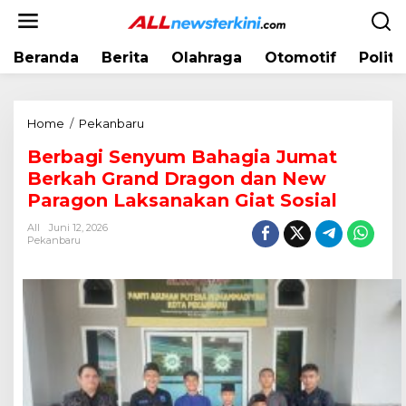
L
e
w
Beranda
Berita
Olahraga
Otomotif
Politi
a
t
i
k
Home
/
Pekanbaru
B
e
e
k
Berbagi Senyum Bahagia Jumat
r
o
Berkah Grand Dragon dan New
b
n
a
Paragon Laksanakan Giat Sosial
t
g
e
All
Juni 12, 2026
i
Pekanbaru
n
S
e
n
y
u
m
B
a
h