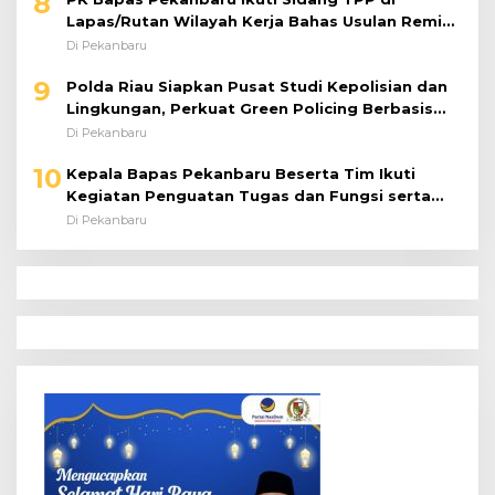
8
Lapas/Rutan Wilayah Kerja Bahas Usulan Remisi
Umum Jelang Hari Kemerdekaan
Di Pekanbaru
9
Polda Riau Siapkan Pusat Studi Kepolisian dan
Lingkungan, Perkuat Green Policing Berbasis
Riset
Di Pekanbaru
10
Kepala Bapas Pekanbaru Beserta Tim Ikuti
Kegiatan Penguatan Tugas dan Fungsi serta
Paparan Penempatan WBP ke Lapas Terbuka
Di Pekanbaru