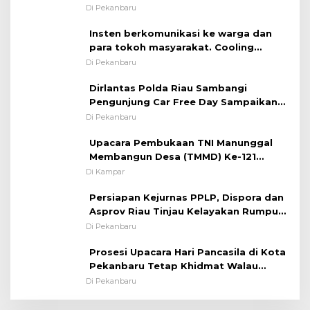
Melaksanakan ✈
Di Pekanbaru
Insten berkomunikasi ke warga dan
para tokoh masyarakat. Cooling
System OMP LK ²024 Polsek Rumbai,
Di Pekanbaru
Kapolsek Iptu SAID ; Tekankan
Dirlantas Polda Riau Sambangi
Pentingnya Memelihara dan Menjaga
Pengunjung Car Free Day Sampaikan
Situasi Kondusif
Pesan Edukasi Kamtibmas &
Di Pekanbaru
Kamseltibcarlantas
Upacara Pembukaan TNI Manunggal
Membangun Desa (TMMD) Ke-121
Kodim 0313/KPR Tahun 2024) ?
Di Kampar
Persiapan Kejurnas PPLP, Dispora dan
Asprov Riau Tinjau Kelayakan Rumput
Lapangan Sepakbola
Di Pekanbaru
Prosesi Upacara Hari Pancasila di Kota
Pekanbaru Tetap Khidmat Walau
Dalam Ruangan
Di Pekanbaru