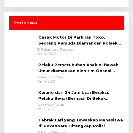
Peristiwa
Gasak Motor Di Parkiran Toko,
Seorang Pemuda Diamankan Polsek
Bukit Raya
Di Pekanbaru, Peristiwa
Mei 20, 2023
Pelaku Persetubuhan Anak di Bawah
Umur diamankan oleh tim Opsnal
Polsek Tualang-Polres Siak-Polda Riau
Di Peristiwa, Siak
Mei 19, 2023
Kurang dari 24 Jam Usai Beraksi,
Pelaku Begal Berhasil Di Bekuk
Satreskrim Polres Kuansing
Di Peristiwa, Riau
Mei 19, 2023
Tabrak Lari yang Tewaskan Mahasiswa
di Pekanbaru Ditangkap Polisi
Di Berita, Peristiwa