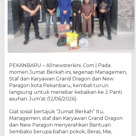
a
g
i
a
J
u
m
a
t
B
e
PEKANBARU – Allnewsterkini. Com | Pada
r
momen Jumat Berkah ini, segenap Managemen,
k
Staf dan Karyawan Grand Dragon dan New
a
Paragon kota Pekanbaru, kembali turun
h
langsung untuk menebar kebaikan ke 2 Panti
G
asuhan. Jum’at (12/06/2026).
r
a
Giat sosial bertajuk “Jumat Berkah” Itu,
n
d
Managemen, staf dan Karyawan Grand Dragon
D
dan New Paragon menyerahkan Bantuan
r
Sembako berupa bahan pokok, Beras, Mie,