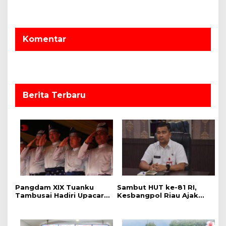
i
p
o
Komentar
s
Berita Terbaru
Pangdam XIX Tuanku
Sambut HUT ke-81 RI,
Tambusai Hadiri Upacara
Kesbangpol Riau Ajak
Hari Jadi Ke-69 Provinsi
Warga Perkuat
Riau di Pekanbaru
Semangat Nasionalisme