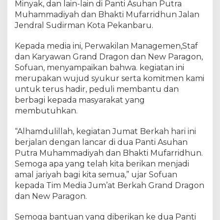
a
Minyak, dan lain-lain di Panti Asuhan Putra
g
Muhammadiyah dan Bhakti Mufarridhun Jalan
o
Jendral Sudirman Kota Pekanbaru.
n
d
Kepada media ini, Perwakilan Managemen,Staf
a
dan Karyawan Grand Dragon dan New Paragon,
n
Sofuan, menyampaikan bahwa. kegiatan ini
N
merupakan wujud syukur serta komitmen kami
e
w
untuk terus hadir, peduli membantu dan
P
berbagi kepada masyarakat yang
a
membutuhkan.
r
a
“Alhamdulillah, kegiatan Jumat Berkah hari ini
g
berjalan dengan lancar di dua Panti Asuhan
o
Putra Muhammadiyah dan Bhakti Mufarridhun.
n
Semoga apa yang telah kita berikan menjadi
L
amal jariyah bagi kita semua,” ujar Sofuan
a
kepada Tim Media Jum’at Berkah Grand Dragon
k
dan New Paragon.
s
a
n
Semoga bantuan yang diberikan ke dua Panti