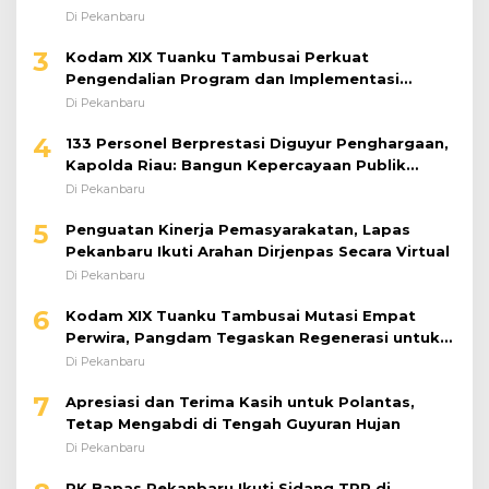
Bantuan Sosial
Di Pekanbaru
3
Kodam XIX Tuanku Tambusai Perkuat
Pengendalian Program dan Implementasi
Doktrin TNI AD
Di Pekanbaru
4
133 Personel Berprestasi Diguyur Penghargaan,
Kapolda Riau: Bangun Kepercayaan Publik
dengan Karya Nyata
Di Pekanbaru
5
Penguatan Kinerja Pemasyarakatan, Lapas
Pekanbaru Ikuti Arahan Dirjenpas Secara Virtual
Di Pekanbaru
6
Kodam XIX Tuanku Tambusai Mutasi Empat
Perwira, Pangdam Tegaskan Regenerasi untuk
Perkuat Kinerja Satuan
Di Pekanbaru
7
Apresiasi dan Terima Kasih untuk Polantas,
Tetap Mengabdi di Tengah Guyuran Hujan
Di Pekanbaru
PK Bapas Pekanbaru Ikuti Sidang TPP di