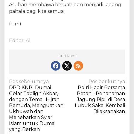
a
Asuhan membawa berkah dan menjadi ladang
k
pahala bagi kita semua.
a
n
(Tim)
G
i
a
Editor: Al
t
S
Ikuti Kami
o
s
i
a
N
Pos sebelumnya
Pos berikutnya
l
DPD KNPI Dumai
Polri Hadir Bersama
a
Gelar Tabligh Akbar,
Petani : Penanaman
v
dengan Tema : Hijrah
Jagung Pipil di Desa
Pemuda, Menguatkan
Lubuk Sakai Kembali
i
Ukhuwah dan
Dilaksanakan
g
Menebarkan Syiar
a
Islam untuk Dumai
yang Berkah
s