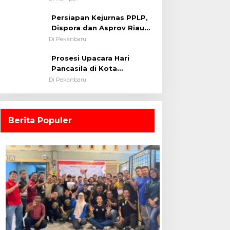
0313/KPR Tahun 2024) ?
Persiapan Kejurnas PPLP,
Dispora dan Asprov Riau
Tinjau Kelayakan Rumput
Di Pekanbaru
Lapangan Sepakbola
Prosesi Upacara Hari
Pancasila di Kota
Pekanbaru Tetap Khidmat
Di Pekanbaru
Walau Dalam Ruangan
Berita Populer