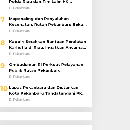
Polda Riau dan Tim Lalin HK
Berjibaku Selamatkan Korban
Di Pekanbaru
Kecelakaan di Tol Pekanbaru–Dumai
7
Mapenaling dan Penyuluhan
Kesehatan, Rutan Pekanbaru Bekali
37 Tahanan Baru dengan Edukasi
Di Pekanbaru
TBC, HIV, dan Bahaya Narkoba
8
Kapolri Serahkan Bantuan Peralatan
Karhutla di Riau, Ingatkan Ancaman
El Niño dan Prioritaskan
Di Pekanbaru
Pencegahan
9
Ombudsman RI Perkuat Pelayanan
Publik Rutan Pekanbaru
Di Pekanbaru
10
Lapas Pekanbaru dan Distankan
Kota Pekanbaru Tandatangani PKS,
Warga Binaan Dibekali Keterampilan
Di Pekanbaru
Peternakan Ayam Petelur