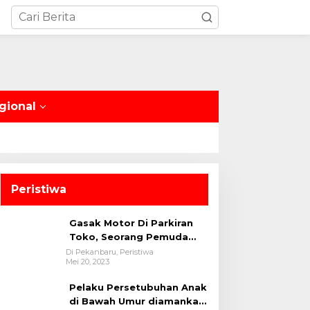
gional
Peristiwa
Gasak Motor Di Parkiran
Toko, Seorang Pemuda
Diamankan Polsek Bukit
Di Pekanbaru, Peristiwa
Mei 20, 2023
Raya
Pelaku Persetubuhan Anak
di Bawah Umur diamankan