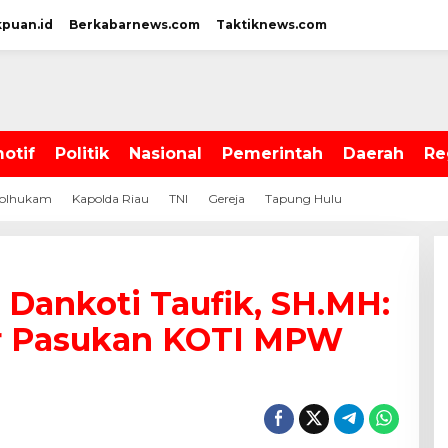
kpuan.id
Berkabarnews.com
Taktiknews.com
otif
Politik
Nasional
Pemerintah
Daerah
Re
olhukam
Kapolda Riau
TNI
Gereja
Tapung Hulu
 Dankoti Taufik, SH.MH:
ar Pasukan KOTI MPW