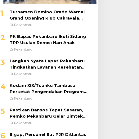
1
Turnamen Domino Orado Warnai
Grand Opening Klub Cakravala
Pekanbaru
Di Pekanbaru
2
PK Bapas Pekanbaru Ikuti Sidang
TPP Usulan Remisi Hari Anak
Di Pekanbaru
3
Langkah Nyata Lapas Pekanbaru
Tingkatkan Layanan Kesehatan
Melalui Program Prolanis
Di Pekanbaru
4
Kodam XIX/Tuanku Tambusai
Perketat Pengendalian Program
dan Anggaran 2026, Pastikan
Di Pekanbaru
Kinerja Tepat Sasaran
5
Pastikan Bansos Tepat Sasaran,
Pemko Pekanbaru Gelar Bimtek
DTSEN Bagi Operator Puskessos
Di Pekanbaru
6
Sigap, Personel Sat PJR Ditlantas