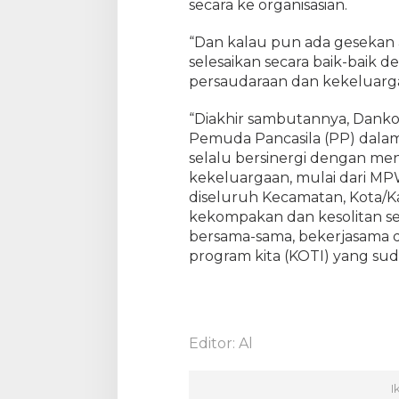
secara ke organisasian.
M
H
:
“Dan kalau pun ada gesekan a
D
selesaikan secara baik-bai
a
persaudaraan dan kekeluarga
l
a
“Diakhir sambutannya, Danko
m
Pemuda Pancasila (PP) dalam
A
selalu bersinergi dengan m
c
kekeluargaan, mulai dari MP
a
diseluruh Kecamatan, Kota/Ka
r
kekompakan dan kesolitan se
a
bersama-sama, bekerjasama 
G
e
program kita (KOTI) yang sud
l
a
r
P
Editor: Al
a
s
u
I
k