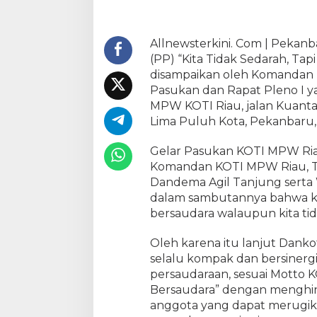
b
u
t
Allnewsterkini. Com | Pekan
a
(PP) “Kita Tidak Sedarah, Tapi 
n
disampaikan oleh Komandan 
D
Pasukan dan Rapat Pleno I ya
a
MPW KOTI Riau, jalan Kuanta
n
Lima Puluh Kota, Pekanbaru,
k
o
Gelar Pasukan KOTI MPW Ria
t
i
Komandan KOTI MPW Riau, Tau
T
Dandema Agil Tanjung serta
a
dalam sambutannya bahwa ki
u
bersaudara walaupun kita tid
f
i
Oleh karena itu lanjut Danko
k
selalu kompak dan bersinerg
,
persaudaraan, sesuai Motto KO
S
Bersaudara” dengan menghin
H
anggota yang dapat merugika
.