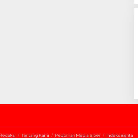
Redaksi
Tentang Kami
Pedoman Media Siber
Indeks Berita