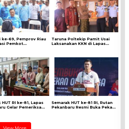
di ke-69, Pemprov Riau
Taruna Poltekip Pamit Usai
asi Pemkot
Laksanakan KKN di Lapas
ru Gelar CKG di
Pekanbaru
 Utama
 HUT RI ke-81, Lapas
Semarak HUT ke-81 RI, Rutan
ru Gelar Pemeriksaan
Pekanbaru Resmi Buka Pekan
an Gratis untuk
Olahraga Warga Binaan
inaan dan Masyarakat
View More