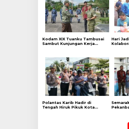
Kodam XIX Tuanku Tambusai
‎Hari Ja
Sambut Kunjungan Kerja
Kolabor
Menhan RI ke Yonif TP
Pekanba
952/Imam Bulqin dan Yonif TP
Stadion
898/Pancalang Cakti
Polantas Karib Hadir di
Semarak
Tengah Hiruk Pikuk Kota
Pekanba
Pekanbaru, Ditlantas Polda
Kesehat
Riau Kobarkan Semangat
Warga B
Keselamatan, Nasionalisme
dan Green Policing Jelang