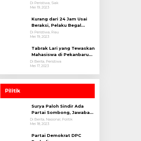
oleh tim Opsnal Polsek
Di Peristiwa, Siak
Mei 19, 2023
Tualang-Polres Siak-Polda
Riau
Kurang dari 24 Jam Usai
Beraksi, Pelaku Begal
Berhasil Di Bekuk
Di Peristiwa, Riau
Mei 19, 2023
Satreskrim Polres
Kuansing
Tabrak Lari yang Tewaskan
Mahasiswa di Pekanbaru
Ditangkap Polisi
Di Berita, Peristiwa
Mei 17, 2023
Pilitik
Surya Paloh Sindir Ada
Partai Sombong, Jawaban
Megawati
Di Berita, Nasional, Politik
Mei 18, 2023
Partai Demokrat DPC