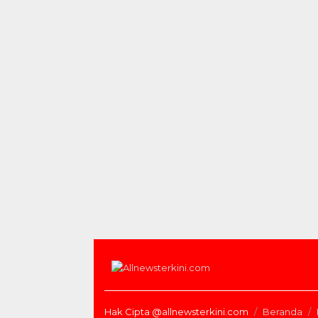
Hak Cipta @allnewsterkini.com
Beranda