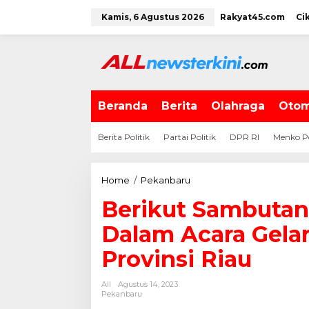
L
Kamis, 6 Agustus 2026
Rakyat45.com
Ci
e
w
a
t
i
k
e
Beranda
Berita
Olahraga
Otom
k
o
Berita Politik
Partai Politik
DPR RI
Menko P
n
t
e
Home
/
Pekanbaru
B
n
e
Berikut Sambutan
r
i
Dalam Acara Gel
k
u
Provinsi Riau
t
S
All
Agustus 14, 2023
a
Pekanbaru
m