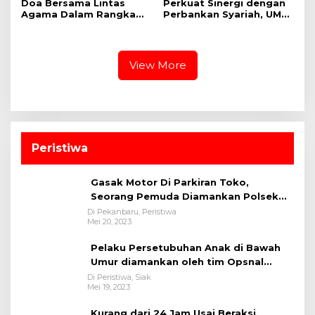
Doa Bersama Lintas
Perkuat Sinergi dengan
Agama Dalam Rangka
Perbankan Syariah, UMRI
HUT Ke-1 Kodam XIX
dan Bank Syariah
Tuanku Tambusai
Nasional Jajaki Kerja
Sama Pembiayaan untuk
Pegawai
View More
Peristiwa
Gasak Motor Di Parkiran Toko,
Seorang Pemuda Diamankan Polsek
Bukit Raya
Di Pekanbaru, Peristiwa
Mei 20, 2023
Pelaku Persetubuhan Anak di Bawah
Umur diamankan oleh tim Opsnal
Polsek Tualang-Polres Siak-Polda Riau
Di Peristiwa, Siak
Mei 19, 2023
Kurang dari 24 Jam Usai Beraksi,