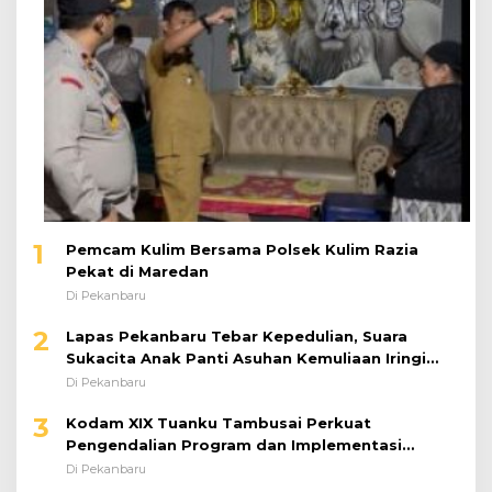
1
Pemcam Kulim Bersama Polsek Kulim Razia
Pekat di Maredan
Di Pekanbaru
2
Lapas Pekanbaru Tebar Kepedulian, Suara
Sukacita Anak Panti Asuhan Kemuliaan Iringi
Bantuan Sosial
Di Pekanbaru
3
Kodam XIX Tuanku Tambusai Perkuat
Pengendalian Program dan Implementasi
Doktrin TNI AD
Di Pekanbaru
4
133 Personel Berprestasi Diguyur Penghargaan,
Kapolda Riau: Bangun Kepercayaan Publik
dengan Karya Nyata
Di Pekanbaru
5
Penguatan Kinerja Pemasyarakatan, Lapas
Pekanbaru Ikuti Arahan Dirjenpas Secara Virtual
Di Pekanbaru