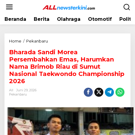
L
e
w
Beranda
Berita
Olahraga
Otomotif
Politi
a
t
i
k
Home
/
Pekanbaru
B
e
h
k
Bharada Sandi Morea
a
o
Persembahkan Emas, Harumkan
r
n
a
Nama Brimob Riau di Sumut
t
d
Nasional Taekwondo Championship
e
a
2026
n
S
a
All
Juni 29, 2026
Pekanbaru
n
d
i
M
o
r
e