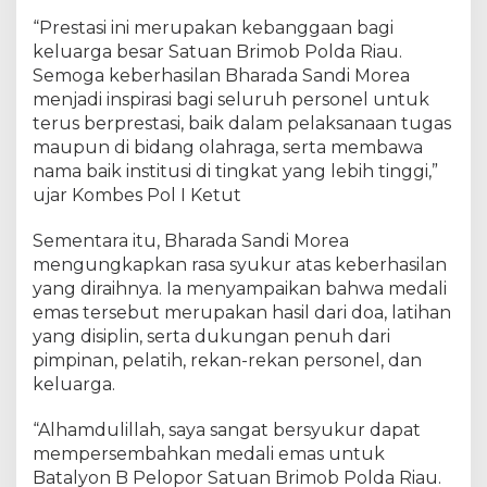
u
“Prestasi ini merupakan kebanggaan bagi
t
keluarga besar Satuan Brimob Polda Riau.
N
Semoga keberhasilan Bharada Sandi Morea
a
menjadi inspirasi bagi seluruh personel untuk
s
terus berprestasi, baik dalam pelaksanaan tugas
i
o
maupun di bidang olahraga, serta membawa
n
nama baik institusi di tingkat yang lebih tinggi,”
a
ujar Kombes Pol I Ketut
l
T
Sementara itu, Bharada Sandi Morea
a
mengungkapkan rasa syukur atas keberhasilan
e
yang diraihnya. Ia menyampaikan bahwa medali
k
emas tersebut merupakan hasil dari doa, latihan
w
yang disiplin, serta dukungan penuh dari
o
pimpinan, pelatih, rekan-rekan personel, dan
n
keluarga.
d
o
C
“Alhamdulillah, saya sangat bersyukur dapat
h
mempersembahkan medali emas untuk
a
Batalyon B Pelopor Satuan Brimob Polda Riau.