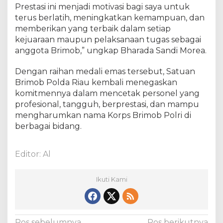
m
Prestasi ini menjadi motivasi bagi saya untuk
p
terus berlatih, meningkatkan kemampuan, dan
i
memberikan yang terbaik dalam setiap
o
kejuaraan maupun pelaksanaan tugas sebagai
n
anggota Brimob,” ungkap Bharada Sandi Morea.
s
h
Dengan raihan medali emas tersebut, Satuan
i
Brimob Polda Riau kembali menegaskan
p
2
komitmennya dalam mencetak personel yang
0
profesional, tangguh, berprestasi, dan mampu
2
mengharumkan nama Korps Brimob Polri di
6
berbagai bidang.
Editor: Al
Ikuti Kami
Pos sebelumnya
Pos berikutnya