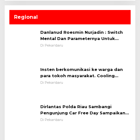
Regional
Danlanud Roesmin Nurjadin : Switch
Mental Dan Parameternya Untuk
Melaksanakan ✈
Di Pekanbaru
Insten berkomunikasi ke warga dan
para tokoh masyarakat. Cooling
System OMP LK ²024 Polsek Rumbai,
Di Pekanbaru
Kapolsek Iptu SAID ; Tekankan
Dirlantas Polda Riau Sambangi
Pentingnya Memelihara dan Menjaga
Pengunjung Car Free Day Sampaikan
Situasi Kondusif
Pesan Edukasi Kamtibmas &
Di Pekanbaru
Kamseltibcarlantas
Upacara Pembukaan TNI Manunggal
Membangun Desa (TMMD) Ke-121
Kodim 0313/KPR Tahun 2024) ?
Di Kampar
Persiapan Kejurnas PPLP, Dispora dan
Asprov Riau Tinjau Kelayakan Rumput