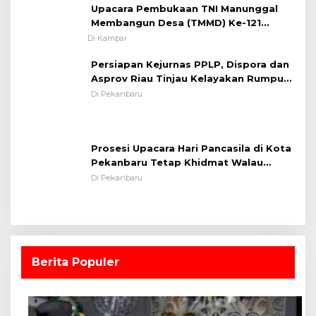
Lapangan Sepakbola
Di Pekanbaru
Prosesi Upacara Hari Pancasila di Kota
Pekanbaru Tetap Khidmat Walau
Dalam Ruangan
Di Pekanbaru
Berita Populer