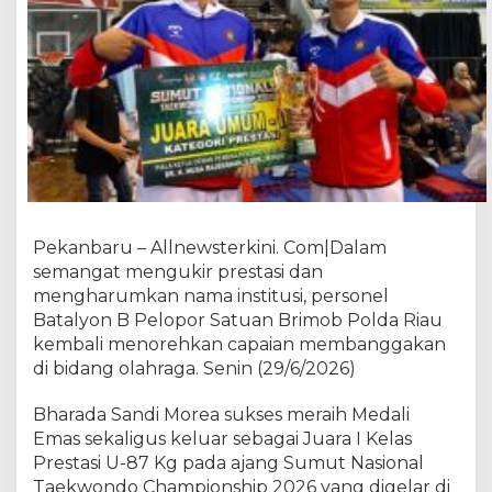
a
P
e
r
s
e
m
b
a
h
k
Pekanbaru – Allnewsterkini. Com|Dalam
a
semangat mengukir prestasi dan
n
mengharumkan nama institusi, personel
E
m
Batalyon B Pelopor Satuan Brimob Polda Riau
a
kembali menorehkan capaian membanggakan
s
di bidang olahraga. Senin (29/6/2026)
,
H
Bharada Sandi Morea sukses meraih Medali
a
Emas sekaligus keluar sebagai Juara I Kelas
r
Prestasi U-87 Kg pada ajang Sumut Nasional
u
Taekwondo Championship 2026 yang digelar di