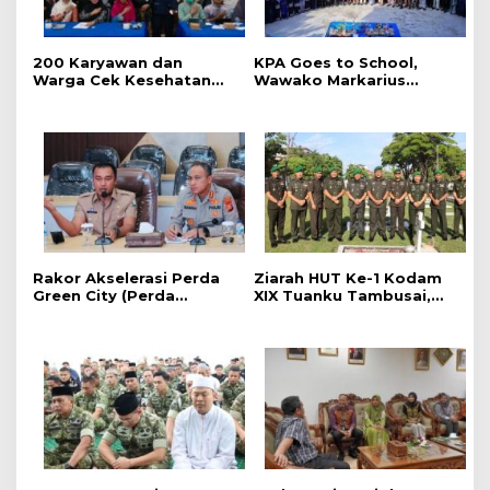
‎200 Karyawan dan
‎KPA Goes to School,
Warga Cek Kesehatan
‎Wawako Markarius
Gratis Momen RRI Fest
Anwar Edukasi
2026 RRI Pekanbaru
Pencegahan HIV/AIDS di
Kalangan Pelajar
Rakor Akselerasi Perda
Ziarah HUT Ke-1 Kodam
Green City (Perda
XIX Tuanku Tambusai,
Lingkungan) Kota
Penghormatan kepada
Pekanbaru Bersama
Pahlawan Berlangsung
Dinas Lingkungan Hidup
Khidmat
Kota Pekanbaru dan Tim
Pakar