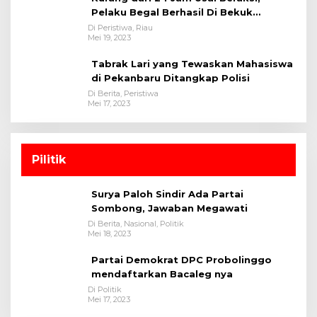
Pelaku Begal Berhasil Di Bekuk
Satreskrim Polres Kuansing
Di Peristiwa, Riau
Mei 19, 2023
Tabrak Lari yang Tewaskan Mahasiswa
di Pekanbaru Ditangkap Polisi
Di Berita, Peristiwa
Mei 17, 2023
Pilitik
Surya Paloh Sindir Ada Partai
Sombong, Jawaban Megawati
Di Berita, Nasional, Politik
Mei 18, 2023
Partai Demokrat DPC Probolinggo
mendaftarkan Bacaleg nya
Di Politik
Mei 17, 2023