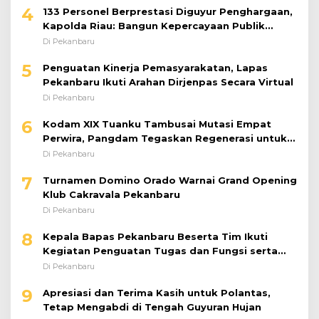
6
Kodam XIX Tuanku Tambusai Mutasi Empat
Perwira, Pangdam Tegaskan Regenerasi untuk
Perkuat Kinerja Satuan
Di Pekanbaru
7
Turnamen Domino Orado Warnai Grand Opening
Klub Cakravala Pekanbaru
Di Pekanbaru
8
Kepala Bapas Pekanbaru Beserta Tim Ikuti
Kegiatan Penguatan Tugas dan Fungsi serta
Paparan Penempatan WBP ke Lapas Terbuka
Di Pekanbaru
9
Apresiasi dan Terima Kasih untuk Polantas,
Tetap Mengabdi di Tengah Guyuran Hujan
Di Pekanbaru
10
Perkuat Sinergi Ketahanan Pangan, Danrem
031/WB Jalin Silaturahmi dengan Pimwil Bulog
Riau dan Kepri
Di Pekanbaru