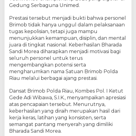
m
Gedung Serbaguna Unimed.
k
a
Prestasi tersebut menjadi bukti bahwa personel
n
Brimob tidak hanya unggul dalam pelaksanaan
N
a
tugas kepolisian, tetapi juga mampu
m
menunjukkan kemampuan, disiplin, dan mental
a
juara di tingkat nasional. Keberhasilan Bharada
B
Sandi Morea diharapkan menjadi motivasi bagi
r
seluruh personel untuk terus
i
mengembangkan potensi serta
m
mengharumkan nama Satuan Brimob Polda
o
Riau melalui berbagai ajang prestasi.
b
R
Dansat Brimob Polda Riau, Kombes Pol. I Ketut
i
Gede Adi Wibawa, S.I.K., menyampaikan apresiasi
a
u
atas pencapaian tersebut. Menurutnya,
d
keberhasilan yang diraih merupakan hasil dari
i
kerja keras, latihan yang konsisten, serta
S
semangat pantang menyerah yang dimiliki
u
Bharada Sandi Morea.
m