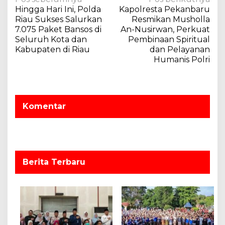
N
Hingga Hari Ini, Polda
Kapolresta Pekanbaru
a
Riau Sukses Salurkan
Resmikan Musholla
v
7.075 Paket Bansos di
An-Nusirwan, Perkuat
Seluruh Kota dan
Pembinaan Spiritual
i
Kabupaten di Riau
dan Pelayanan
g
Humanis Polri
a
s
i
Komentar
p
o
s
Berita Terbaru