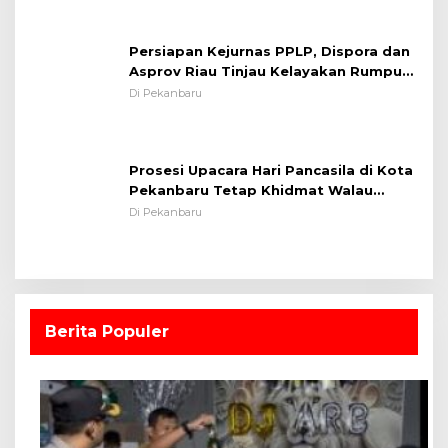
Persiapan Kejurnas PPLP, Dispora dan
Asprov Riau Tinjau Kelayakan Rumput
Lapangan Sepakbola
Di Pekanbaru
Prosesi Upacara Hari Pancasila di Kota
Pekanbaru Tetap Khidmat Walau
Dalam Ruangan
Di Pekanbaru
Berita Populer