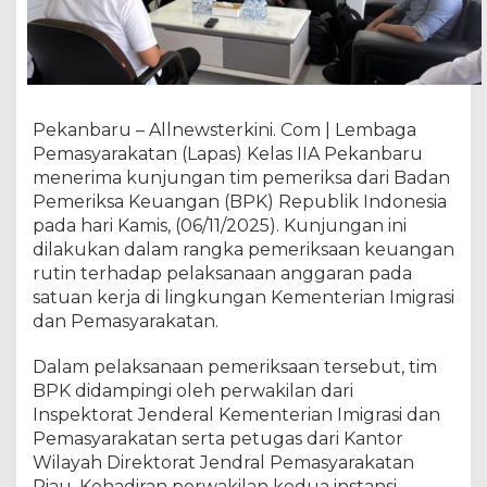
e
r
i
k
s
a
Pekanbaru – Allnewsterkini. Com | Lembaga
a
Pemasyarakatan (Lapas) Kelas IIA Pekanbaru
n
menerima kunjungan tim pemeriksa dari Badan
K
Pemeriksa Keuangan (BPK) Republik Indonesia
e
pada hari Kamis, (06/11/2025). Kunjungan ini
u
a
dilakukan dalam rangka pemeriksaan keuangan
n
rutin terhadap pelaksanaan anggaran pada
g
satuan kerja di lingkungan Kementerian Imigrasi
a
dan Pemasyarakatan.
n
d
Dalam pelaksanaan pemeriksaan tersebut, tim
i
BPK didampingi oleh perwakilan dari
L
Inspektorat Jenderal Kementerian Imigrasi dan
a
Pemasyarakatan serta petugas dari Kantor
p
Wilayah Direktorat Jendral Pemasyarakatan
a
Riau. Kehadiran perwakilan kedua instansi