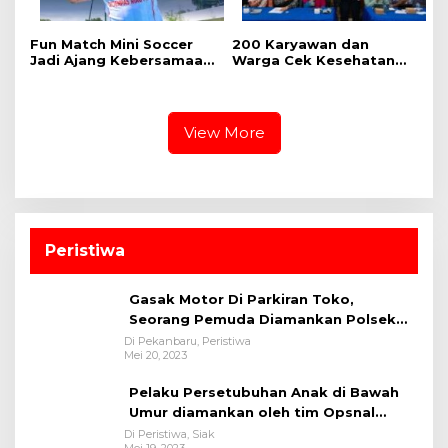
Fun Match Mini Soccer
‎200 Karyawan dan
Jadi Ajang Kebersamaan
Warga Cek Kesehatan
Kakanwil dan Kepala UPT
Gratis Momen RRI Fest
Pemasyarakatan se-Riau
2026 RRI Pekanbaru
View More
Peristiwa
Gasak Motor Di Parkiran Toko,
Seorang Pemuda Diamankan Polsek
Bukit Raya
Di Pekanbaru, Peristiwa
Mei 20, 2023
Pelaku Persetubuhan Anak di Bawah
Umur diamankan oleh tim Opsnal
Polsek Tualang-Polres Siak-Polda Riau
Di Peristiwa, Siak