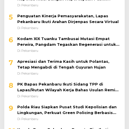
dengan Karya Nyata
Di Pekanbaru
5
Penguatan Kinerja Pemasyarakatan, Lapas
Pekanbaru Ikuti Arahan Dirjenpas Secara Virtual
Di Pekanbaru
6
Kodam XIX Tuanku Tambusai Mutasi Empat
Perwira, Pangdam Tegaskan Regenerasi untuk
Perkuat Kinerja Satuan
Di Pekanbaru
7
Apresiasi dan Terima Kasih untuk Polantas,
Tetap Mengabdi di Tengah Guyuran Hujan
Di Pekanbaru
8
PK Bapas Pekanbaru Ikuti Sidang TPP di
Lapas/Rutan Wilayah Kerja Bahas Usulan Remisi
Umum Jelang Hari Kemerdekaan
Di Pekanbaru
9
Polda Riau Siapkan Pusat Studi Kepolisian dan
Lingkungan, Perkuat Green Policing Berbasis
Riset
Di Pekanbaru