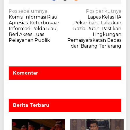
N
Pos sebelumnya
Pos berikutnya
Komisi Informasi Riau
Lapas Kelas IIA
a
Apresiasi Keterbukaan
Pekanbaru Lakukan
v
Informasi Polda Riau,
Razia Rutin, Pastikan
Beri Akses Luas
Lingkungan
i
Pelayanan Publik
Pemasyarakatan Bebas
g
dari Barang Terlarang
a
s
i
Komentar
p
o
s
Berita Terbaru