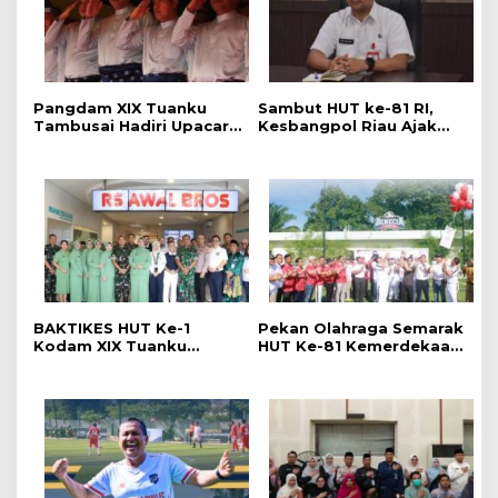
Pangdam XIX Tuanku
Sambut HUT ke-81 RI,
Tambusai Hadiri Upacara
Kesbangpol Riau Ajak
Hari Jadi Ke-69 Provinsi
Warga Perkuat
Riau di Pekanbaru
Semangat Nasionalisme
BAKTIKES HUT Ke-1
Pekan Olahraga Semarak
Kodam XIX Tuanku
HUT Ke-81 Kemerdekaan
Tambusai, Ratusan
RI Resmi Dibuka, Perkuat
Pasien Disiapkan Jalani
Soliditas dan Sportivitas
Operasi Gratis
Pegawai