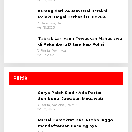
Mei 19, 2023
Kurang dari 24 Jam Usai Beraksi,
Pelaku Begal Berhasil Di Bekuk
Satreskrim Polres Kuansing
Di Peristiwa, Riau
Mei 19, 2023
Tabrak Lari yang Tewaskan Mahasiswa
di Pekanbaru Ditangkap Polisi
Di Berita, Peristiwa
Mei 17, 2023
Pilitik
Surya Paloh Sindir Ada Partai
Sombong, Jawaban Megawati
Di Berita, Nasional, Politik
Mei 18, 2023
Partai Demokrat DPC Probolinggo
mendaftarkan Bacaleg nya