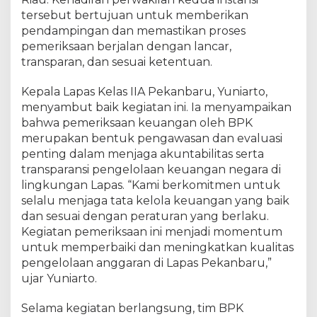
s
K
tersebut bertujuan untuk memberikan
e
pendampingan dan memastikan proses
l
pemeriksaan berjalan dengan lancar,
a
transparan, dan sesuai ketentuan.
s
I
Kepala Lapas Kelas IIA Pekanbaru, Yuniarto,
I
menyambut baik kegiatan ini. Ia menyampaikan
A
bahwa pemeriksaan keuangan oleh BPK
P
merupakan bentuk pengawasan dan evaluasi
e
penting dalam menjaga akuntabilitas serta
k
transparansi pengelolaan keuangan negara di
a
n
lingkungan Lapas. “Kami berkomitmen untuk
b
selalu menjaga tata kelola keuangan yang baik
a
dan sesuai dengan peraturan yang berlaku.
r
Kegiatan pemeriksaan ini menjadi momentum
u
untuk memperbaiki dan meningkatkan kualitas
pengelolaan anggaran di Lapas Pekanbaru,”
ujar Yuniarto.
Selama kegiatan berlangsung, tim BPK