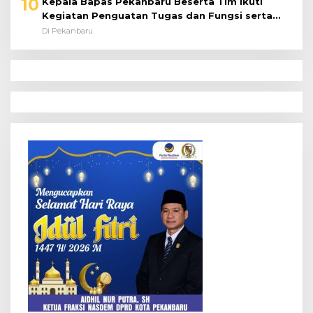
10
Kepala Bapas Pekanbaru Beserta Tim Ikuti
Kegiatan Penguatan Tugas dan Fungsi serta
Paparan Penempatan WBP ke Lapas Terbuka
Di Pekanbaru