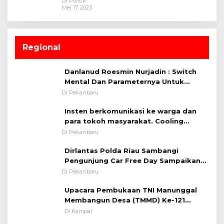
Di Politik
Mei 17, 2023
Regional
Danlanud Roesmin Nurjadin : Switch
Mental Dan Parameternya Untuk
Melaksanakan ✈
Di Pekanbaru
Insten berkomunikasi ke warga dan
para tokoh masyarakat. Cooling
System OMP LK ²024 Polsek Rumbai,
Di Pekanbaru
Kapolsek Iptu SAID ; Tekankan
Dirlantas Polda Riau Sambangi
Pentingnya Memelihara dan Menjaga
Pengunjung Car Free Day Sampaikan
Situasi Kondusif
Pesan Edukasi Kamtibmas &
Di Pekanbaru
Kamseltibcarlantas
Upacara Pembukaan TNI Manunggal
Membangun Desa (TMMD) Ke-121
Kodim 0313/KPR Tahun 2024) ?
Di Kampar