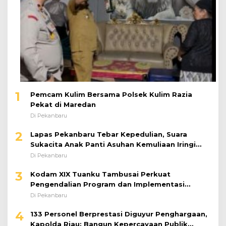
1
Pemcam Kulim Bersama Polsek Kulim Razia
Pekat di Maredan
Di Pekanbaru
2
Lapas Pekanbaru Tebar Kepedulian, Suara
Sukacita Anak Panti Asuhan Kemuliaan Iringi
Bantuan Sosial
Di Pekanbaru
3
Kodam XIX Tuanku Tambusai Perkuat
Pengendalian Program dan Implementasi
Doktrin TNI AD
Di Pekanbaru
4
133 Personel Berprestasi Diguyur Penghargaan,
Kapolda Riau: Bangun Kepercayaan Publik