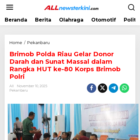
L
e
w
Beranda
Berita
Olahraga
Otomotif
Politi
a
t
i
k
Home
/
Pekanbaru
B
e
r
k
Brimob Polda Riau Gelar Donor
i
o
Darah dan Sunat Massal dalam
m
n
o
Rangka HUT ke-80 Korps Brimob
t
b
Polri
e
P
n
All
November 10, 2025
o
Pekanbaru
l
d
a
R
i
a
u
G