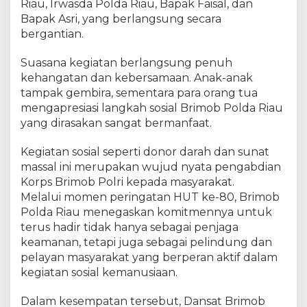
Riau, Irwasda Polda Riau, Bapak Faisal, dan
8
Bapak Asri, yang berlangsung secara
0
bergantian.
K
o
Suasana kegiatan berlangsung penuh
r
kehangatan dan kebersamaan. Anak-anak
p
s
tampak gembira, sementara para orang tua
B
mengapresiasi langkah sosial Brimob Polda Riau
r
yang dirasakan sangat bermanfaat.
i
m
Kegiatan sosial seperti donor darah dan sunat
o
massal ini merupakan wujud nyata pengabdian
b
Korps Brimob Polri kepada masyarakat.
P
Melalui momen peringatan HUT ke-80, Brimob
o
Polda Riau menegaskan komitmennya untuk
l
terus hadir tidak hanya sebagai penjaga
r
keamanan, tetapi juga sebagai pelindung dan
i
pelayan masyarakat yang berperan aktif dalam
kegiatan sosial kemanusiaan.
Dalam kesempatan tersebut, Dansat Brimob