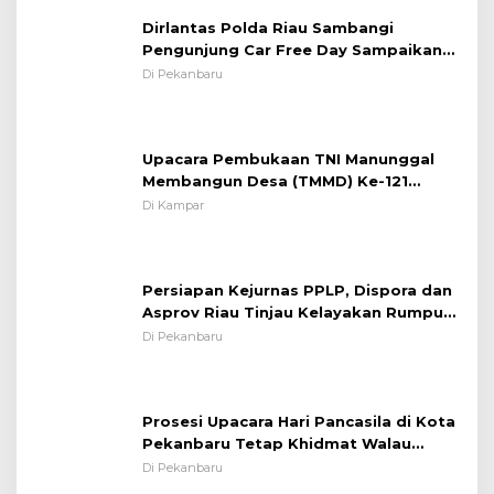
Situasi Kondusif
Dirlantas Polda Riau Sambangi
Pengunjung Car Free Day Sampaikan
Pesan Edukasi Kamtibmas &
Di Pekanbaru
Kamseltibcarlantas
Upacara Pembukaan TNI Manunggal
Membangun Desa (TMMD) Ke-121
Kodim 0313/KPR Tahun 2024) ?
Di Kampar
Persiapan Kejurnas PPLP, Dispora dan
Asprov Riau Tinjau Kelayakan Rumput
Lapangan Sepakbola
Di Pekanbaru
Prosesi Upacara Hari Pancasila di Kota
Pekanbaru Tetap Khidmat Walau
Dalam Ruangan
Di Pekanbaru