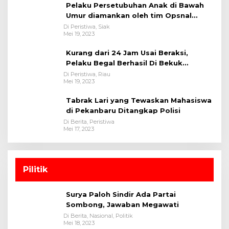
Pelaku Persetubuhan Anak di Bawah
Umur diamankan oleh tim Opsnal
Polsek Tualang-Polres Siak-Polda Riau
Di Peristiwa, Siak
Mei 19, 2023
Kurang dari 24 Jam Usai Beraksi,
Pelaku Begal Berhasil Di Bekuk
Satreskrim Polres Kuansing
Di Peristiwa, Riau
Mei 19, 2023
Tabrak Lari yang Tewaskan Mahasiswa
di Pekanbaru Ditangkap Polisi
Di Berita, Peristiwa
Mei 17, 2023
Pilitik
Surya Paloh Sindir Ada Partai
Sombong, Jawaban Megawati
Di Berita, Nasional, Politik
Mei 18, 2023