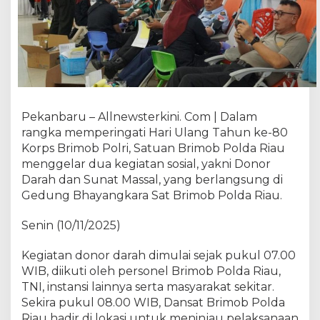
e
l
a
r
D
o
n
o
Pekanbaru – Allnewsterkini. Com | Dalam
r
rangka memperingati Hari Ulang Tahun ke-80
D
Korps Brimob Polri, Satuan Brimob Polda Riau
a
menggelar dua kegiatan sosial, yakni Donor
r
a
Darah dan Sunat Massal, yang berlangsung di
h
Gedung Bhayangkara Sat Brimob Polda Riau.
d
a
Senin (10/11/2025)
n
S
Kegiatan donor darah dimulai sejak pukul 07.00
u
WIB, diikuti oleh personel Brimob Polda Riau,
n
TNI, instansi lainnya serta masyarakat sekitar.
a
Sekira pukul 08.00 WIB, Dansat Brimob Polda
t
Riau hadir di lokasi untuk meninjau pelaksanaan