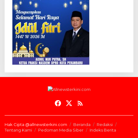
Hak Cipta @allnewsterkini.com
Beranda
Redaksi
Tentang Kami
Pedoman Media Siber
Indeks Berita