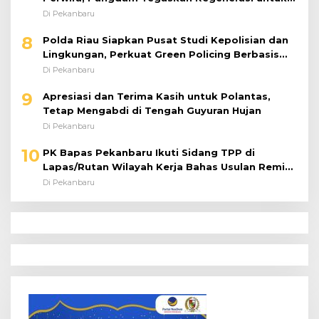
Perkuat Kinerja Satuan
Di Pekanbaru
8
Polda Riau Siapkan Pusat Studi Kepolisian dan
Lingkungan, Perkuat Green Policing Berbasis
Riset
Di Pekanbaru
9
Apresiasi dan Terima Kasih untuk Polantas,
Tetap Mengabdi di Tengah Guyuran Hujan
Di Pekanbaru
10
PK Bapas Pekanbaru Ikuti Sidang TPP di
Lapas/Rutan Wilayah Kerja Bahas Usulan Remisi
Umum Jelang Hari Kemerdekaan
Di Pekanbaru