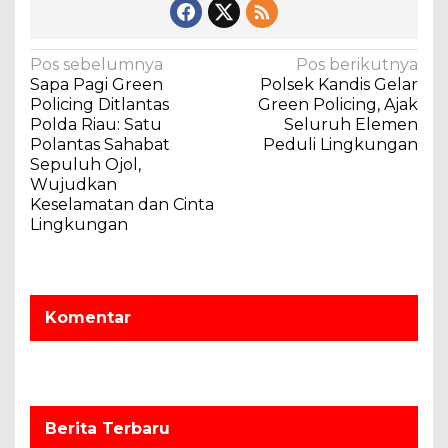
N
Pos sebelumnya
Pos berikutnya
Sapa Pagi Green
Polsek Kandis Gelar
a
Policing Ditlantas
Green Policing, Ajak
v
Polda Riau: Satu
Seluruh Elemen
Polantas Sahabat
Peduli Lingkungan
i
Sepuluh Ojol,
g
Wujudkan
a
Keselamatan dan Cinta
Lingkungan
s
i
p
o
Komentar
s
Berita Terbaru