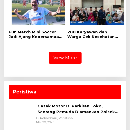
Fun Match Mini Soccer
‎200 Karyawan dan
Jadi Ajang Kebersamaan
Warga Cek Kesehatan
Kakanwil dan Kepala UPT
Gratis Momen RRI Fest
Pemasyarakatan se-Riau
2026 RRI Pekanbaru
View More
Peristiwa
Gasak Motor Di Parkiran Toko,
Seorang Pemuda Diamankan Polsek
Bukit Raya
Di Pekanbaru, Peristiwa
Mei 20, 2023