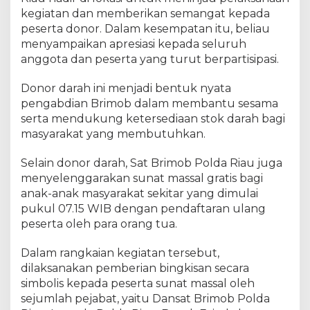
M
kegiatan dan memberikan semangat kepada
a
peserta donor. Dalam kesempatan itu, beliau
s
s
menyampaikan apresiasi kepada seluruh
a
anggota dan peserta yang turut berpartisipasi.
l
d
Donor darah ini menjadi bentuk nyata
a
pengabdian Brimob dalam membantu sesama
l
serta mendukung ketersediaan stok darah bagi
a
masyarakat yang membutuhkan.
m
R
Selain donor darah, Sat Brimob Polda Riau juga
a
menyelenggarakan sunat massal gratis bagi
n
anak-anak masyarakat sekitar yang dimulai
g
pukul 07.15 WIB dengan pendaftaran ulang
k
a
peserta oleh para orang tua.
H
U
Dalam rangkaian kegiatan tersebut,
T
dilaksanakan pemberian bingkisan secara
k
simbolis kepada peserta sunat massal oleh
e
sejumlah pejabat, yaitu Dansat Brimob Polda
-