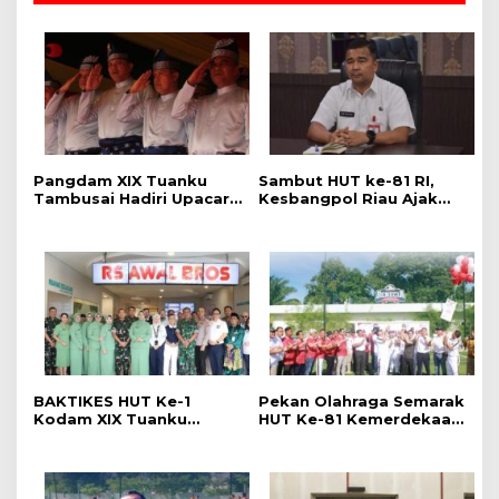
Pangdam XIX Tuanku
Sambut HUT ke-81 RI,
Tambusai Hadiri Upacara
Kesbangpol Riau Ajak
Hari Jadi Ke-69 Provinsi
Warga Perkuat
Riau di Pekanbaru
Semangat Nasionalisme
BAKTIKES HUT Ke-1
Pekan Olahraga Semarak
Kodam XIX Tuanku
HUT Ke-81 Kemerdekaan
Tambusai, Ratusan
RI Resmi Dibuka, Perkuat
Pasien Disiapkan Jalani
Soliditas dan Sportivitas
Operasi Gratis
Pegawai