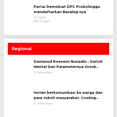
Partai Demokrat DPC Probolinggo
mendaftarkan Bacaleg nya
Di Politik
Mei 17, 2023
Regional
Danlanud Roesmin Nurjadin : Switch
Mental Dan Parameternya Untuk
Melaksanakan ✈
Di Pekanbaru
Insten berkomunikasi ke warga dan
para tokoh masyarakat. Cooling
System OMP LK ²024 Polsek Rumbai,
Di Pekanbaru
Kapolsek Iptu SAID ; Tekankan
Pentingnya Memelihara dan Menjaga