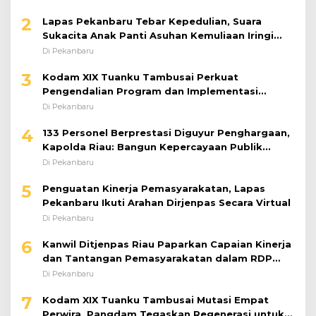
2
Lapas Pekanbaru Tebar Kepedulian, Suara
Sukacita Anak Panti Asuhan Kemuliaan Iringi
Bantuan Sosial
Di Pekanbaru
3
Kodam XIX Tuanku Tambusai Perkuat
Pengendalian Program dan Implementasi
Doktrin TNI AD
Di Pekanbaru
4
133 Personel Berprestasi Diguyur Penghargaan,
Kapolda Riau: Bangun Kepercayaan Publik
dengan Karya Nyata
Di Pekanbaru
5
Penguatan Kinerja Pemasyarakatan, Lapas
Pekanbaru Ikuti Arahan Dirjenpas Secara Virtual
Di Pekanbaru
6
Kanwil Ditjenpas Riau Paparkan Capaian Kinerja
dan Tantangan Pemasyarakatan dalam RDP
Bersama Komisi XIII DPR RI
Di Pekanbaru
7
Kodam XIX Tuanku Tambusai Mutasi Empat
Perwira, Pangdam Tegaskan Regenerasi untuk