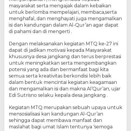
2
masyarakat serta mengajak dalam kebaikan
7
untuk berlomba mempelajari, membaca,serta
T
i
menghafal, dan menghayati juga mengamalkan
n
isi dan kandungan dalam Al-Qur’an agar dapat
g
di pahami dan di mengerti .
k
a
Dengan melaksanakan kegiatan MTQ ke-27 ini
t
dapat di jadikan motivasi kepada Masyarakat
D
khususnya desa jangkang dan terus berprestasi
e
untuk meningkatkan serta mengembangkan
s
potensi yang ada dan bermanfaat bagi kita
a
semua serta kreativitas berkondisi lebih baik
d
dalam bentuk mencintai kegiatan keagamaan
i
D
dan mengamalkan isi dan makna Al’Qur’an, ujar
e
Edi Sutrisno selaku kepala desa jangkang .
s
a
Kegiatan MTQ merupakan sebuah upaya untuk
J
mensosialisasi kan kandungan Al-Qur’an
a
sehingga dapat membawa manfaat dan
n
maslahat bagi umat Islam tentunya ‘semoga
g