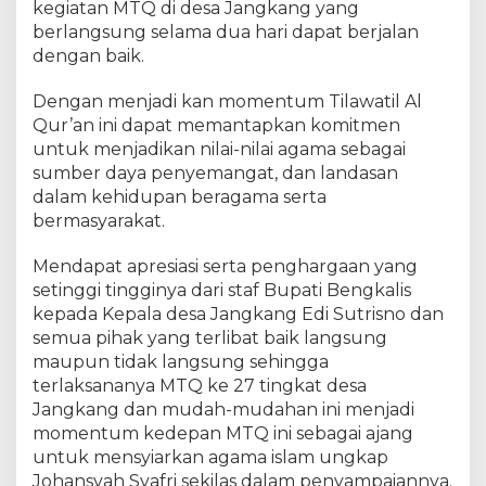
kegiatan MTQ di desa Jangkang yang
k
berlangsung selama dua hari dapat berjalan
a
dengan baik.
n
g
Dengan menjadi kan momentum Tilawatil Al
T
a
Qur’an ini dapat memantapkan komitmen
h
untuk menjadikan nilai-nilai agama sebagai
u
sumber daya penyemangat, dan landasan
n
dalam kehidupan beragama serta
2
bermasyarakat.
0
2
Mendapat apresiasi serta penghargaan yang
3
setinggi tingginya dari staf Bupati Bengkalis
kepada Kepala desa Jangkang Edi Sutrisno dan
semua pihak yang terlibat baik langsung
maupun tidak langsung sehingga
terlaksananya MTQ ke 27 tingkat desa
Jangkang dan mudah-mudahan ini menjadi
momentum kedepan MTQ ini sebagai ajang
untuk mensyiarkan agama islam ungkap
Johansyah Syafri sekilas dalam penyampaiannya.