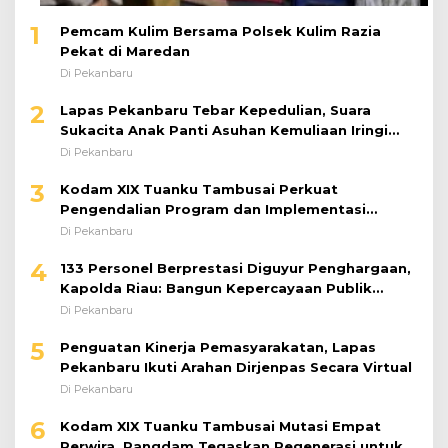
1
Pemcam Kulim Bersama Polsek Kulim Razia
Pekat di Maredan
Di Pekanbaru
2
Lapas Pekanbaru Tebar Kepedulian, Suara
Sukacita Anak Panti Asuhan Kemuliaan Iringi
Bantuan Sosial
Di Pekanbaru
3
Kodam XIX Tuanku Tambusai Perkuat
Pengendalian Program dan Implementasi
Doktrin TNI AD
Di Pekanbaru
4
133 Personel Berprestasi Diguyur Penghargaan,
Kapolda Riau: Bangun Kepercayaan Publik
dengan Karya Nyata
Di Pekanbaru
5
Penguatan Kinerja Pemasyarakatan, Lapas
Pekanbaru Ikuti Arahan Dirjenpas Secara Virtual
Di Pekanbaru
6
Kodam XIX Tuanku Tambusai Mutasi Empat
Perwira, Pangdam Tegaskan Regenerasi untuk