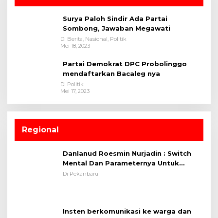
Surya Paloh Sindir Ada Partai
Sombong, Jawaban Megawati
Di Berita, Nasional, Politik
Mei 18, 2023
Partai Demokrat DPC Probolinggo
mendaftarkan Bacaleg nya
Di Politik
Mei 17, 2023
Regional
Danlanud Roesmin Nurjadin : Switch
Mental Dan Parameternya Untuk
Melaksanakan ✈
Di Pekanbaru
Insten berkomunikasi ke warga dan