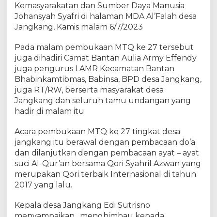
e
Kemasyarakatan dan Sumber Daya Manusia
c
Johansyah Syafri di halaman MDA Al’Falah desa
a
Jangkang, Kamis malam 6/7/2023
r
a
Pada malam pembukaan MTQ ke 27 tersebut
R
juga dihadiri Camat Bantan Aulia Army Effendy
e
juga pengurus LAMR Kecamatan Bantan
s
Bhabinkamtibmas, Babinsa, BPD desa Jangkang,
m
juga RT/RW, berserta masyarakat desa
i
Jangkang dan seluruh tamu undangan yang
M
hadir di malam itu
e
m
b
Acara pembukaan MTQ ke 27 tingkat desa
u
jangkang itu berawal dengan pembacaan do’a
k
dan dilanjutkan dengan pembacaan ayat – ayat
a
suci Al-Qur’an bersama Qori Syahril Azwan yang
M
merupakan Qori terbaik Internasional di tahun
T
2017 yang lalu.
Q
k
Kepala desa Jangkang Edi Sutrisno
e
menyampaikan , menghimbau kepada