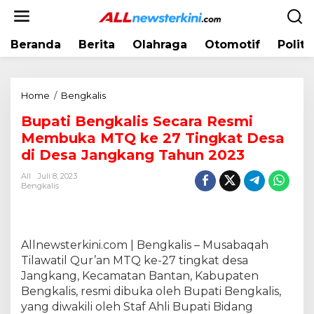
L
e
w
Beranda
Berita
Olahraga
Otomotif
Politi
a
t
i
k
Home
/
Bengkalis
B
e
u
k
Bupati Bengkalis Secara Resmi
p
o
Membuka MTQ ke 27 Tingkat Desa
a
n
t
di Desa Jangkang Tahun 2023
t
i
e
All
Juli 8, 2023
B
Bengkalis
n
e
n
g
k
Allnewsterkini.com | Bengkalis – Musabaqah
a
Tilawatil Qur’an MTQ ke-27 tingkat desa
l
Jangkang, Kecamatan Bantan, Kabupaten
i
Bengkalis, resmi dibuka oleh Bupati Bengkalis,
s
yang diwakili oleh Staf Ahli Bupati Bidang
S