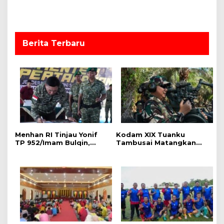
o
s
Berita Terbaru
Menhan RI Tinjau Yonif
Kodam XIX Tuanku
TP 952/Imam Bulqin,
Tambusai Matangkan
Kodam XIX Tuanku
Kesiapan
Tambusai Tegaskan
LATBAKJATRAT, Kasdam
Penguatan Pertahanan
Cek Langsung Rudal
Wilayah
Starstreak dan Meriam
57