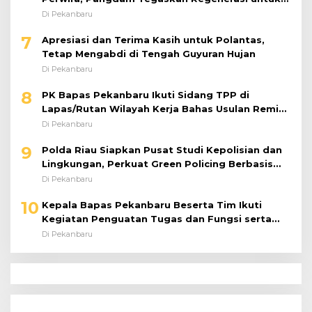
Perkuat Kinerja Satuan
Di Pekanbaru
7
Apresiasi dan Terima Kasih untuk Polantas,
Tetap Mengabdi di Tengah Guyuran Hujan
Di Pekanbaru
8
PK Bapas Pekanbaru Ikuti Sidang TPP di
Lapas/Rutan Wilayah Kerja Bahas Usulan Remisi
Umum Jelang Hari Kemerdekaan
Di Pekanbaru
9
Polda Riau Siapkan Pusat Studi Kepolisian dan
Lingkungan, Perkuat Green Policing Berbasis
Riset
Di Pekanbaru
10
Kepala Bapas Pekanbaru Beserta Tim Ikuti
Kegiatan Penguatan Tugas dan Fungsi serta
Paparan Penempatan WBP ke Lapas Terbuka
Di Pekanbaru