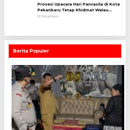
Prosesi Upacara Hari Pancasila di Kota
Pekanbaru Tetap Khidmat Walau
Dalam Ruangan
Di Pekanbaru
Berita Populer