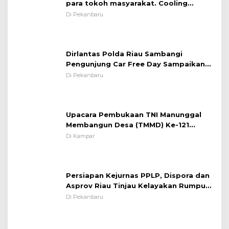
para tokoh masyarakat. Cooling
System OMP LK ²024 Polsek Rumbai,
Di Pekanbaru
Kapolsek Iptu SAID ; Tekankan
Pentingnya Memelihara dan Menjaga
Situasi Kondusif
Dirlantas Polda Riau Sambangi
Pengunjung Car Free Day Sampaikan
Pesan Edukasi Kamtibmas &
Di Pekanbaru
Kamseltibcarlantas
Upacara Pembukaan TNI Manunggal
Membangun Desa (TMMD) Ke-121
Kodim 0313/KPR Tahun 2024) ?
Di Kampar
Persiapan Kejurnas PPLP, Dispora dan
Asprov Riau Tinjau Kelayakan Rumput
Lapangan Sepakbola
Di Pekanbaru