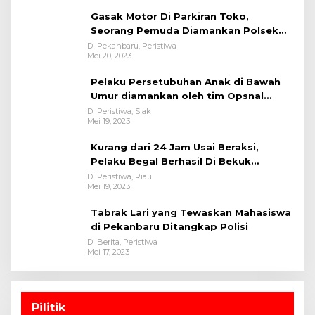
Gasak Motor Di Parkiran Toko,
Seorang Pemuda Diamankan Polsek
Bukit Raya
Di Pekanbaru, Peristiwa
Mei 20, 2023
Pelaku Persetubuhan Anak di Bawah
Umur diamankan oleh tim Opsnal
Polsek Tualang-Polres Siak-Polda Riau
Di Peristiwa, Siak
Mei 19, 2023
Kurang dari 24 Jam Usai Beraksi,
Pelaku Begal Berhasil Di Bekuk
Satreskrim Polres Kuansing
Di Peristiwa, Riau
Mei 19, 2023
Tabrak Lari yang Tewaskan Mahasiswa
di Pekanbaru Ditangkap Polisi
Di Berita, Peristiwa
Mei 17, 2023
Pilitik