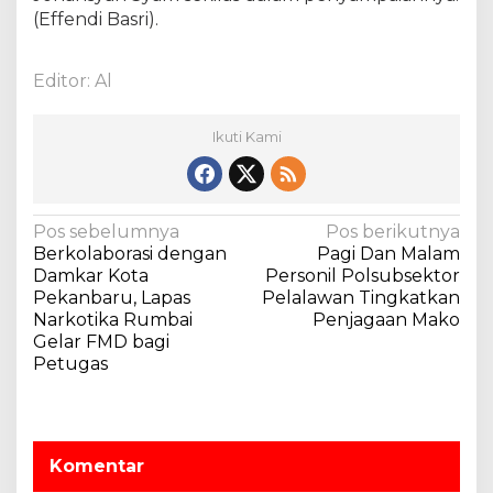
(Effendi Basri).
Editor: Al
Ikuti Kami
N
Pos sebelumnya
Pos berikutnya
Berkolaborasi dengan
Pagi Dan Malam
a
Damkar Kota
Personil Polsubsektor
v
Pekanbaru, Lapas
Pelalawan Tingkatkan
Narkotika Rumbai
Penjagaan Mako
i
Gelar FMD bagi
g
Petugas
a
s
i
Komentar
p