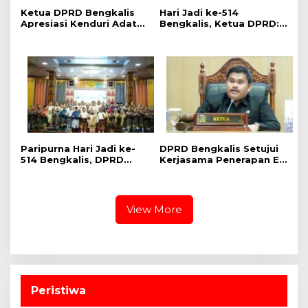
Ketua DPRD Bengkalis
Hari Jadi ke-514
Apresiasi Kenduri Adat
Bengkalis, Ketua DPRD:
Hari Jadi ke-514, Perkuat
Fun Football Pererat
Pelestarian Budaya
Silaturahmi dan Perkuat
Melayu
Sinergi
Paripurna Hari Jadi ke-
DPRD Bengkalis Setujui
514 Bengkalis, DPRD
Kerjasama Penerapan E-
Teguhkan Semangat
ticketing Penyeberangan
Membangun Negeri
RoRo
Junjungan
View More
Peristiwa