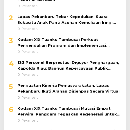
Di Pekanbaru
2
Lapas Pekanbaru Tebar Kepedulian, Suara
Sukacita Anak Panti Asuhan Kemuliaan Iringi
Bantuan Sosial
Di Pekanbaru
3
Kodam XIX Tuanku Tambusai Perkuat
Pengendalian Program dan Implementasi
Doktrin TNI AD
Di Pekanbaru
4
133 Personel Berprestasi Diguyur Penghargaan,
Kapolda Riau: Bangun Kepercayaan Publik
dengan Karya Nyata
Di Pekanbaru
5
Penguatan Kinerja Pemasyarakatan, Lapas
Pekanbaru Ikuti Arahan Dirjenpas Secara Virtual
Di Pekanbaru
6
Kodam XIX Tuanku Tambusai Mutasi Empat
Perwira, Pangdam Tegaskan Regenerasi untuk
Perkuat Kinerja Satuan
Di Pekanbaru