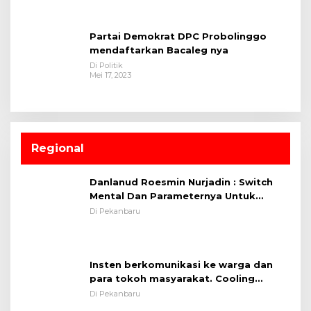
Partai Demokrat DPC Probolinggo
mendaftarkan Bacaleg nya
Di Politik
Mei 17, 2023
Regional
Danlanud Roesmin Nurjadin : Switch
Mental Dan Parameternya Untuk
Melaksanakan ✈
Di Pekanbaru
Insten berkomunikasi ke warga dan
para tokoh masyarakat. Cooling
System OMP LK ²024 Polsek Rumbai,
Di Pekanbaru
Kapolsek Iptu SAID ; Tekankan