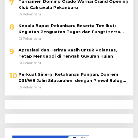
7
Turnamen Domino Orado Warnai Grand Opening
Klub Cakravala Pekanbaru
Di Pekanbaru
8
Kepala Bapas Pekanbaru Beserta Tim Ikuti
Kegiatan Penguatan Tugas dan Fungsi serta
Paparan Penempatan WBP ke Lapas Terbuka
Di Pekanbaru
9
Apresiasi dan Terima Kasih untuk Polantas,
Tetap Mengabdi di Tengah Guyuran Hujan
Di Pekanbaru
10
Perkuat Sinergi Ketahanan Pangan, Danrem
031/WB Jalin Silaturahmi dengan Pimwil Bulog
Riau dan Kepri
Di Pekanbaru