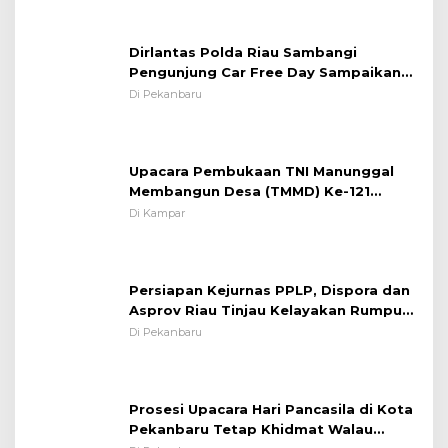
Pentingnya Memelihara dan Menjaga
Situasi Kondusif
Dirlantas Polda Riau Sambangi
Pengunjung Car Free Day Sampaikan
Pesan Edukasi Kamtibmas &
Di Pekanbaru
Kamseltibcarlantas
Upacara Pembukaan TNI Manunggal
Membangun Desa (TMMD) Ke-121
Kodim 0313/KPR Tahun 2024) ?
Di Kampar
Persiapan Kejurnas PPLP, Dispora dan
Asprov Riau Tinjau Kelayakan Rumput
Lapangan Sepakbola
Di Pekanbaru
Prosesi Upacara Hari Pancasila di Kota
Pekanbaru Tetap Khidmat Walau