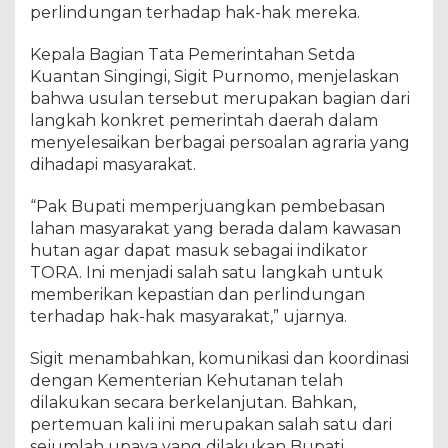
perlindungan terhadap hak-hak mereka.
u
a
n
Kepala Bagian Tata Pemerintahan Setda
s
Kuantan Singingi, Sigit Purnomo, menjelaskan
i
bahwa usulan tersebut merupakan bagian dari
n
langkah konkret pemerintah daerah dalam
g
menyelesaikan berbagai persoalan agraria yang
M
dihadapi masyarakat.
e
l
“Pak Bupati memperjuangkan pembebasan
a
lahan masyarakat yang berada dalam kawasan
l
hutan agar dapat masuk sebagai indikator
u
TORA. Ini menjadi salah satu langkah untuk
i
P
memberikan kepastian dan perlindungan
r
terhadap hak-hak masyarakat,” ujarnya.
o
g
Sigit menambahkan, komunikasi dan koordinasi
r
dengan Kementerian Kehutanan telah
a
dilakukan secara berkelanjutan. Bahkan,
m
pertemuan kali ini merupakan salah satu dari
T
sejumlah upaya yang dilakukan Bupati