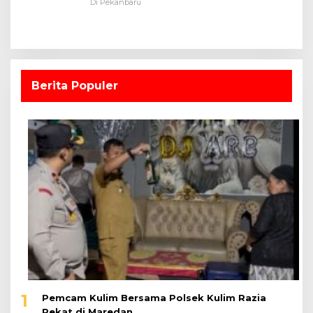
Dalam Ruangan
Di Pekanbaru
Berita Populer
1
Pemcam Kulim Bersama Polsek Kulim Razia
Pekat di Maredan