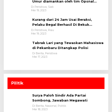
Umur diamankan oleh tim Opsnal
Polsek Tualang-Polres Siak-Polda Riau
Di Peristiwa, Siak
Mei 19, 2023
Kurang dari 24 Jam Usai Beraksi,
Pelaku Begal Berhasil Di Bekuk
Satreskrim Polres Kuansing
Di Peristiwa, Riau
Mei 19, 2023
Tabrak Lari yang Tewaskan Mahasiswa
di Pekanbaru Ditangkap Polisi
Di Berita, Peristiwa
Mei 17, 2023
Pilitik
Surya Paloh Sindir Ada Partai
Sombong, Jawaban Megawati
Di Berita, Nasional, Politik
Mei 18, 2023