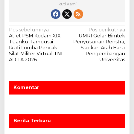
Ikuti Kami
N
Pos sebelumnya
Pos berikutnya
Atlet PSM Kodam XIX
UMRI Gelar Bimtek
a
Tuanku Tambusai
Penyusunan Renstra,
v
Ikuti Lomba Pencak
Siapkan Arah Baru
Silat Militer Virtual TNI
Pengembangan
i
AD TA 2026
Universitas
g
a
s
Komentar
i
p
o
s
Berita Terbaru