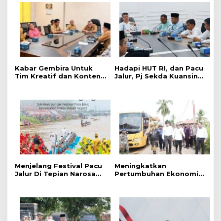
‎Kabar Gembira Untuk
Hadapi HUT RI, dan Pacu
Tim Kreatif dan Konten
Jalur, Pj Sekda Kuansing
Kreator, Festival Pacu
Kumpulkan Camat Se-
Jalur Nasional 2026
Kabupaten Kuansing
Adakan Lomba Foto dan
Video Pacu Jalur
Menjelang Festival Pacu
Meningkatkan
Jalur Di Tepian Narosa
Pertumbuhan Ekonomi
2026, Ketua Panitia
dan Event Pacu Jalur
Pelaksana Mengatakan
Tahunan, Menteri
Sudah 59 Buah Jalur Yang
Pekerjaan Umum (PU)
Mendaftar
Mengkaji Rancangan
Pembangunan Jalan Tol
Kuansing – Pekanbaru