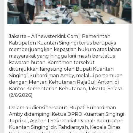
A
m
b
y
P
e
Jakarta – Allnewsterkini. Com | Pemerintah
r
Kabupaten Kuantan Singingi terus berupaya
j
memperjuangkan kepastian hukum atas lahan
u
masyarakat yang hingga kini masih berstatus
a
n
kawasan hutan. Komitmen tersebut
g
ditunjukkan langsung oleh Bupati Kuantan
k
Singingi, Suhardiman Amby, melalui pertemuan
a
dengan Menteri Kehutanan Raja Juli Antoni di
n
Kantor Kementerian Kehutanan, Jakarta, Selasa
K
(2/6/2026).
e
p
Dalam audiensi tersebut, Bupati Suhardiman
a
Amby didampingi Ketua DPRD Kuantan Singingi
s
Juprizal, Asisten I Sekretariat Daerah Kabupaten
t
Kuantan Singingi dr. Fahdiansyah, Kepala Dinas
i