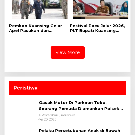
Pemkab Kuansing Gelar
Festival Pacu Jalur 2026,
Apel Pasukan dan
PLT Bupati Kuansing
Perkuat Kesiapan
Segara Aktifkan Kembali
Pengamanan Pacu Jalur
Sponsor Jalur
2026
View More
Peristiwa
Gasak Motor Di Parkiran Toko,
Seorang Pemuda Diamankan Polsek
Bukit Raya
Di Pekanbaru, Peristiwa
Mei 20, 2023
Pelaku Persetubuhan Anak di Bawah