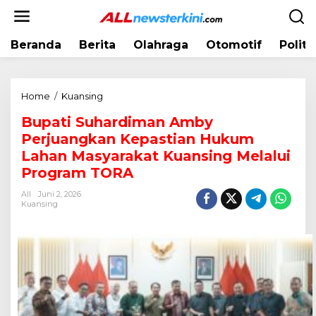
L
e
w
Beranda
Berita
Olahraga
Otomotif
Politi
a
t
i
k
Home
/
Kuansing
B
e
u
k
Bupati Suhardiman Amby
p
o
Perjuangkan Kepastian Hukum
a
n
t
Lahan Masyarakat Kuansing Melalui
t
i
Program TORA
e
S
n
All
Juni 2, 2026
u
Kuansing
h
a
r
d
i
m
a
n