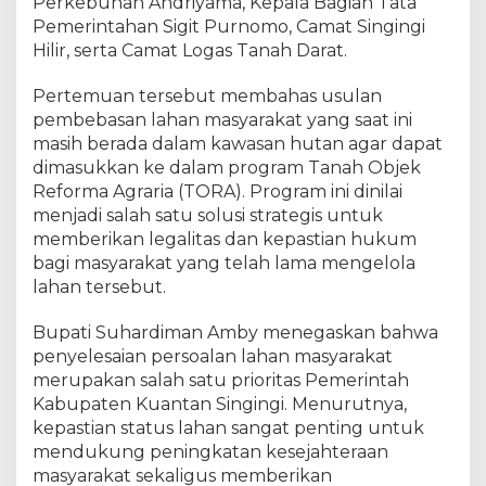
a
Perkebunan Andriyama, Kepala Bagian Tata
n
Pemerintahan Sigit Purnomo, Camat Singingi
H
Hilir, serta Camat Logas Tanah Darat.
u
k
Pertemuan tersebut membahas usulan
u
pembebasan lahan masyarakat yang saat ini
m
masih berada dalam kawasan hutan agar dapat
L
dimasukkan ke dalam program Tanah Objek
a
Reforma Agraria (TORA). Program ini dinilai
h
menjadi salah satu solusi strategis untuk
a
memberikan legalitas dan kepastian hukum
n
M
bagi masyarakat yang telah lama mengelola
a
lahan tersebut.
s
y
Bupati Suhardiman Amby menegaskan bahwa
a
penyelesaian persoalan lahan masyarakat
r
merupakan salah satu prioritas Pemerintah
a
Kabupaten Kuantan Singingi. Menurutnya,
k
kepastian status lahan sangat penting untuk
a
mendukung peningkatan kesejahteraan
t
masyarakat sekaligus memberikan
K