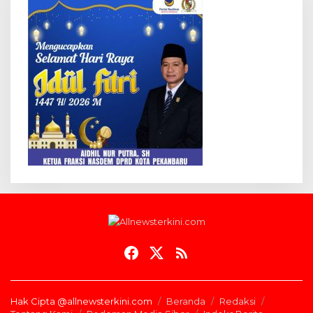
Hak Cipta @allnewsterkini.com
Beranda
Redaksi