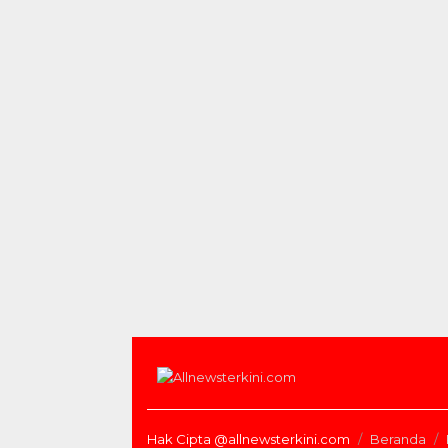
Hak Cipta @allnewsterkini.com
Beranda