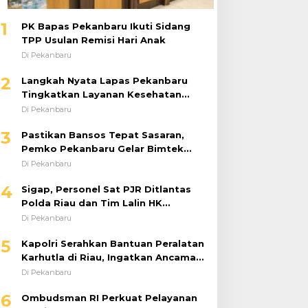
1
PK Bapas Pekanbaru Ikuti Sidang
TPP Usulan Remisi Hari Anak
Di Pekanbaru
2
Langkah Nyata Lapas Pekanbaru
Tingkatkan Layanan Kesehatan
Melalui Program Prolanis
Di Pekanbaru
3
Pastikan Bansos Tepat Sasaran,
Pemko Pekanbaru Gelar Bimtek
DTSEN Bagi Operator Puskessos
Di Pekanbaru
4
Sigap, Personel Sat PJR Ditlantas
Polda Riau dan Tim Lalin HK
Berjibaku Selamatkan Korban
Di Pekanbaru
Kecelakaan di Tol Pekanbaru–Dumai
5
Kapolri Serahkan Bantuan Peralatan
Karhutla di Riau, Ingatkan Ancaman
El Niño dan Prioritaskan
Di Pekanbaru
Pencegahan
6
Ombudsman RI Perkuat Pelayanan