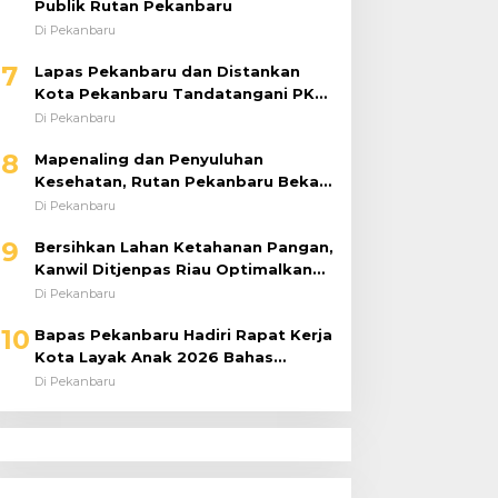
Publik Rutan Pekanbaru
Di Pekanbaru
7
Lapas Pekanbaru dan Distankan
Kota Pekanbaru Tandatangani PKS,
Warga Binaan Dibekali Keterampilan
Di Pekanbaru
Peternakan Ayam Petelur
8
Mapenaling dan Penyuluhan
Kesehatan, Rutan Pekanbaru Bekali
37 Tahanan Baru dengan Edukasi
Di Pekanbaru
TBC, HIV, dan Bahaya Narkoba
9
Bersihkan Lahan Ketahanan Pangan,
Kanwil Ditjenpas Riau Optimalkan
Produktivitas
Di Pekanbaru
10
Bapas Pekanbaru Hadiri Rapat Kerja
Kota Layak Anak 2026 Bahas
Penanganan ABH
Di Pekanbaru