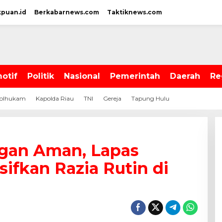
kpuan.id
Berkabarnews.com
Taktiknews.com
otif
Politik
Nasional
Pemerintah
Daerah
Re
olhukam
Kapolda Riau
TNI
Gereja
Tapung Hulu
gan Aman, Lapas
ifkan Razia Rutin di