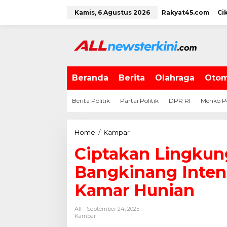
L
Kamis, 6 Agustus 2026
Rakyat45.com
Ci
e
w
a
t
i
k
e
Beranda
Berita
Olahraga
Otom
k
o
Berita Politik
Partai Politik
DPR RI
Menko P
n
t
e
Home
/
Kampar
C
n
i
Ciptakan Lingkun
p
t
Bangkinang Intens
a
k
Kamar Hunian
a
n
All
September 24, 2025
L
Kampar
i