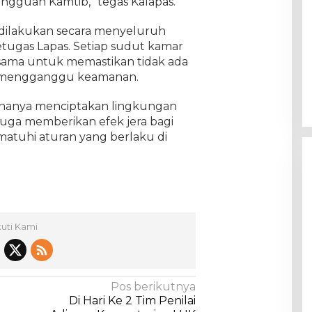
ngguan Kamtib,” tegas Kalapas.
 dilakukan secara menyeluruh
etugas Lapas. Setiap sudut kamar
sama untuk memastikan tidak ada
t mengganggu keamanan.
k hanya menciptakan lingkungan
 juga memberikan efek jera bagi
matuhi aturan yang berlaku di
kuti Kami
Pos berikutnya
Di Hari Ke 2 Tim Penilai