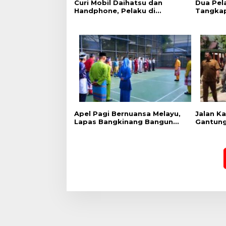
Curi Mobil Daihatsu dan
Dua Pel
Handphone, Pelaku di
Tangkap
Tangkap Polsek Perhentian
Sita 12
Raja
Apel Pagi Bernuansa Melayu,
Jalan K
Lapas Bangkinang Bangun
Gantung
Semangat Kebersamaan
Cek Kes
Sambut HUT RI dan HUT
Ekspedis
Provinsi Riau