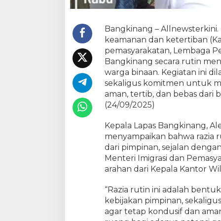
k
i
n
Bangkinang – Allnewsterkin
a
keamanan dan ketertiban (Ka
n
pemasyarakatan, Lembaga Pem
g
Bangkinang secara rutin men
I
n
warga binaan. Kegiatan ini di
t
sekaligus komitmen untuk m
e
aman, tertib, dan bebas dari 
n
(24/09/2025)
s
i
Kepala Lapas Bangkinang, Al
f
menyampaikan bahwa razia r
k
dari pimpinan, sejalan denga
a
Menteri Imigrasi dan Pemasya
n
arahan dari Kepala Kantor Wil
R
a
“Razia rutin ini adalah bent
z
i
kebijakan pimpinan, sekalig
a
agar tetap kondusif dan ama
R