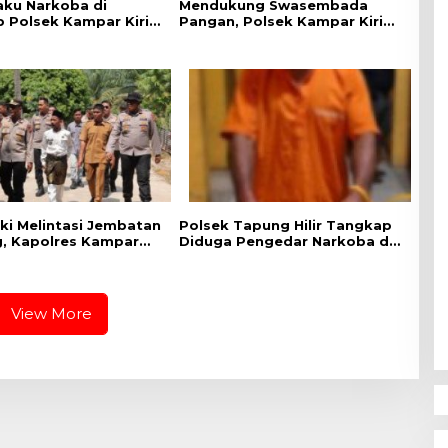
aku Narkoba di
Mendukung Swasembada
 Polsek Kampar Kiri,
Pangan, Polsek Kampar Kiri
.07 Gram Sabu-sabu
Hilir Pantau Panen Jagung di
Lahan PT Yutani Suadiri
aki Melintasi Jembatan
Polsek Tapung Hilir Tangkap
, Kapolres Kampar
Diduga Pengedar Narkoba di
iapan Lokasi
Desa Kota Bangun
i Merah Putih Presisi
View More