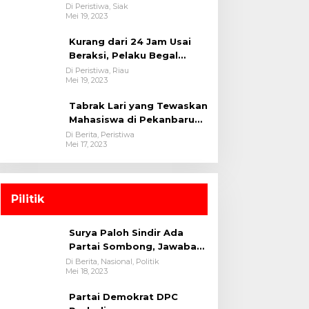
oleh tim Opsnal Polsek
Di Peristiwa, Siak
Mei 19, 2023
Tualang-Polres Siak-Polda
Riau
Kurang dari 24 Jam Usai
Beraksi, Pelaku Begal
Berhasil Di Bekuk
Di Peristiwa, Riau
Mei 19, 2023
Satreskrim Polres
Kuansing
Tabrak Lari yang Tewaskan
Mahasiswa di Pekanbaru
Ditangkap Polisi
Di Berita, Peristiwa
Mei 17, 2023
Pilitik
Surya Paloh Sindir Ada
Partai Sombong, Jawaban
Megawati
Di Berita, Nasional, Politik
Mei 18, 2023
Partai Demokrat DPC