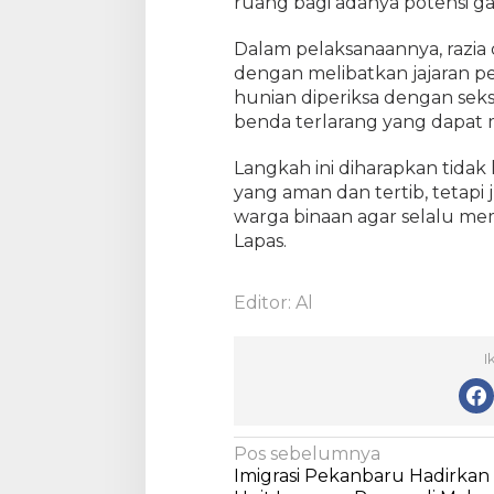
ruang bagi adanya potensi ga
u
t
Dalam pelaksanaannya, razia
i
dengan melibatkan jajaran p
n
hunian diperiksa dengan sek
d
benda terlarang yang dapa
i
K
Langkah ini diharapkan tida
a
yang aman dan tertib, tetapi
m
warga binaan agar selalu me
a
r
Lapas.
H
u
Editor: Al
n
i
a
I
n
N
Pos sebelumnya
Imigrasi Pekanbaru Hadirkan
a