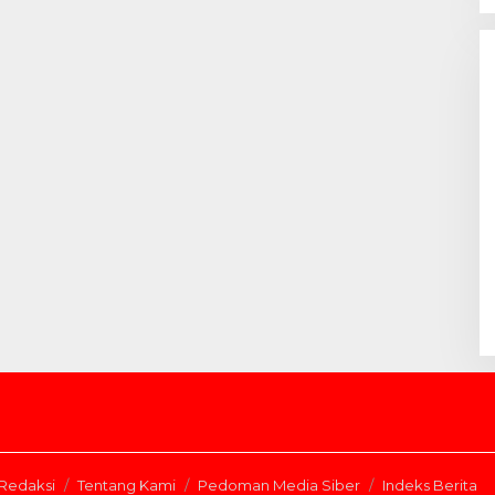
Redaksi
Tentang Kami
Pedoman Media Siber
Indeks Berita