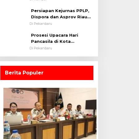
0313/KPR Tahun 2024) ?
Persiapan Kejurnas PPLP,
Dispora dan Asprov Riau
Tinjau Kelayakan Rumput
Di Pekanbaru
Lapangan Sepakbola
Prosesi Upacara Hari
Pancasila di Kota
Pekanbaru Tetap Khidmat
Di Pekanbaru
Walau Dalam Ruangan
Berita Populer