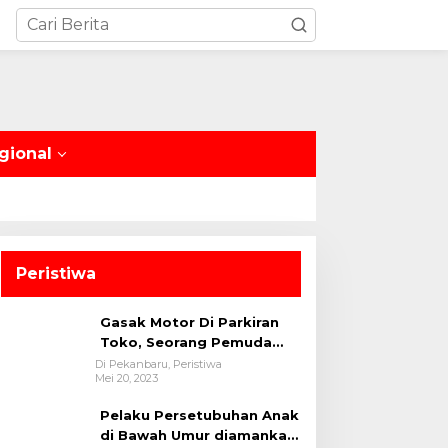
gional
Peristiwa
Gasak Motor Di Parkiran
Toko, Seorang Pemuda
Diamankan Polsek Bukit
Di Pekanbaru, Peristiwa
Mei 20, 2023
Raya
Pelaku Persetubuhan Anak
di Bawah Umur diamankan