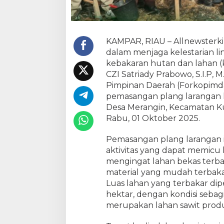
a
n
g
L
KAMPAR, RIAU – Allnewsterk
a
dalam menjaga kelestarian 
r
a
kebakaran hutan dan lahan (
n
CZI Satriady Prabowo, S.I.P, 
g
Pimpinan Daerah (Forkopimd
a
pemasangan plang larangan ke
n
Desa Merangin, Kecamatan K
K
Rabu, 01 Oktober 2025.
e
g
Pemasangan plang larangan 
i
aktivitas yang dapat memicu 
a
mengingat lahan bekas terbak
t
material yang mudah terbakar
a
n
Luas lahan yang terbakar dip
d
hektar, dengan kondisi sebag
i
merupakan lahan sawit produk
L
a