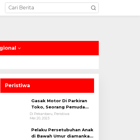
gional
Peristiwa
Gasak Motor Di Parkiran
Toko, Seorang Pemuda
Diamankan Polsek Bukit
Di Pekanbaru, Peristiwa
Mei 20, 2023
Raya
Pelaku Persetubuhan Anak
di Bawah Umur diamankan