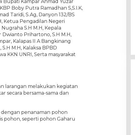
ini Bupati Kampar Ahmad Yuzar
AKBP Boby Putra Ramadhan S,S.I.K,
d Taridi, S.Ag, Danyon 132/BS
SH, Ketua Pengadilan Negeri
 Nugraha S.H M.H, Kepala
 Dwianto Prihartono, S.H M.H,
ar, Kalapas II A Bangkinang
, S.H M.H, Kalaksa BPBD
wa KKN UNRI, Serta masyarakat
n larangan melakukan kegiatan
kar secara bersama-sama dan
ng dengan penanaman pohon
is pohon, seperti pohon Gaharu