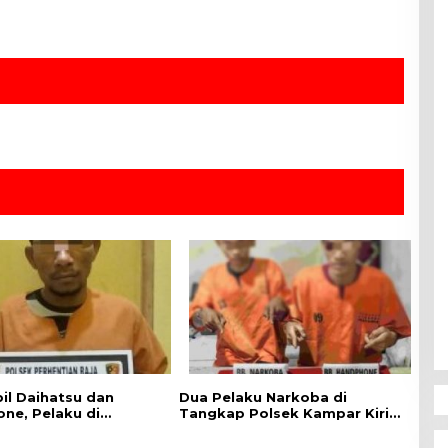
il Daihatsu dan
Dua Pelaku Narkoba di
ne, Pelaku di
Tangkap Polsek Kampar Kiri,
 Polsek Perhentian
Sita 12.07 Gram Sabu-sabu