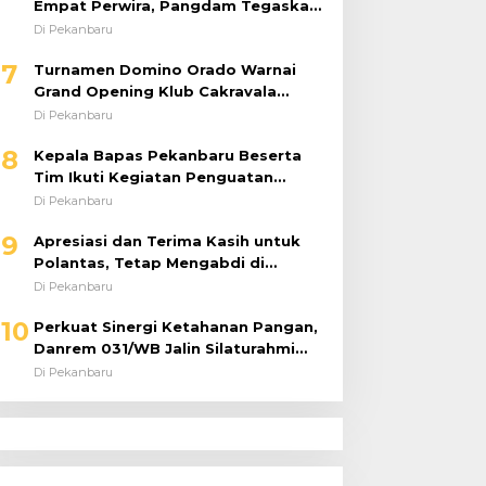
Empat Perwira, Pangdam Tegaskan
Regenerasi untuk Perkuat Kinerja
Di Pekanbaru
Satuan
7
Turnamen Domino Orado Warnai
Grand Opening Klub Cakravala
Pekanbaru
Di Pekanbaru
8
Kepala Bapas Pekanbaru Beserta
Tim Ikuti Kegiatan Penguatan
Tugas dan Fungsi serta Paparan
Di Pekanbaru
Penempatan WBP ke Lapas Terbuka
9
Apresiasi dan Terima Kasih untuk
Polantas, Tetap Mengabdi di
Tengah Guyuran Hujan
Di Pekanbaru
10
Perkuat Sinergi Ketahanan Pangan,
Danrem 031/WB Jalin Silaturahmi
dengan Pimwil Bulog Riau dan Kepri
Di Pekanbaru