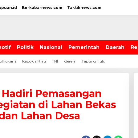
kpuan.id
Berkabarnews.com
Taktiknews.com
otif
Politik
Nasional
Pemerintah
Daerah
Re
olhukam
Kapolda Riau
TNI
Gereja
Tapung Hulu
 Hadiri Pemasangan
egiatan di Lahan Bekas
dan Lahan Desa