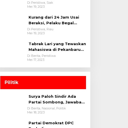
oleh tim Opsnal Polsek
Di Peristiwa, Siak
Mei 19, 2023
Tualang-Polres Siak-Polda
Riau
Kurang dari 24 Jam Usai
Beraksi, Pelaku Begal
Berhasil Di Bekuk
Di Peristiwa, Riau
Mei 19, 2023
Satreskrim Polres
Kuansing
Tabrak Lari yang Tewaskan
Mahasiswa di Pekanbaru
Ditangkap Polisi
Di Berita, Peristiwa
Mei 17, 2023
Pilitik
Surya Paloh Sindir Ada
Partai Sombong, Jawaban
Megawati
Di Berita, Nasional, Politik
Mei 18, 2023
Partai Demokrat DPC