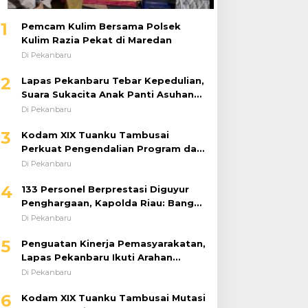
1
Pemcam Kulim Bersama Polsek
Kulim Razia Pekat di Maredan
Di Pekanbaru
2
Lapas Pekanbaru Tebar Kepedulian,
Suara Sukacita Anak Panti Asuhan
Kemuliaan Iringi Bantuan Sosial
Di Pekanbaru
3
Kodam XIX Tuanku Tambusai
Perkuat Pengendalian Program dan
Implementasi Doktrin TNI AD
Di Pekanbaru
4
133 Personel Berprestasi Diguyur
Penghargaan, Kapolda Riau: Bangun
Kepercayaan Publik dengan Karya
Di Pekanbaru
Nyata
5
Penguatan Kinerja Pemasyarakatan,
Lapas Pekanbaru Ikuti Arahan
Dirjenpas Secara Virtual
Di Pekanbaru
6
Kodam XIX Tuanku Tambusai Mutasi