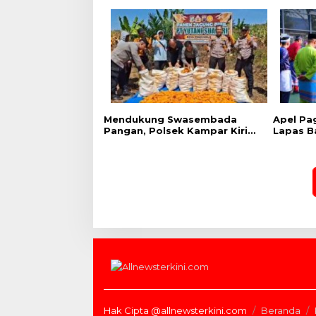
Mendukung Swasembada
Apel Pa
Pangan, Polsek Kampar Kiri
Lapas B
Hilir Pantau Panen Jagung di
Semang
Lahan PT Yutani Suadiri
Sambut 
Provinsi
Hak Cipta @allnewsterkini.com
Beranda