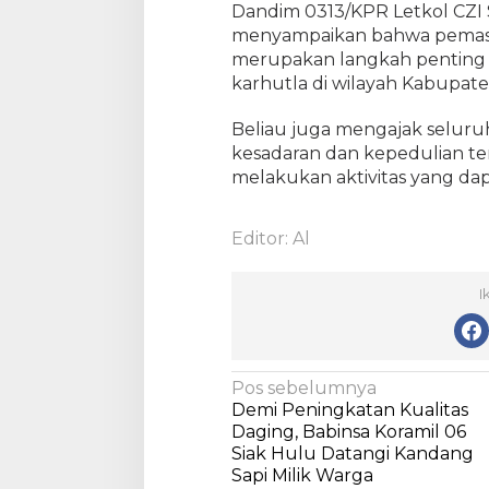
d
Dandim 0313/KPR Letkol CZI Sa
a
menyampaikan bahwa pemasa
n
merupakan langkah penting
L
karhutla di wilayah Kabupat
a
h
Beliau juga mengajak selur
a
kesadaran dan kepedulian te
n
melakukan aktivitas yang da
D
e
s
Editor: Al
a
M
e
I
r
a
n
g
N
Pos sebelumnya
i
Demi Peningkatan Kualitas
a
n
Daging, Babinsa Koramil 06
v
Siak Hulu Datangi Kandang
Sapi Milik Warga
i