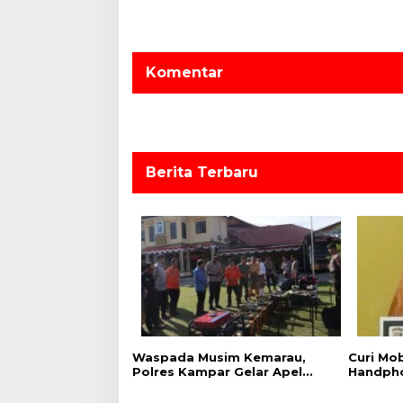
g
a
s
Komentar
i
p
o
s
Berita Terbaru
Waspada Musim Kemarau,
Curi Mob
Polres Kampar Gelar Apel
Handpho
Kesiapsiagaan Tangani
Tangkap
Karhutla
Raja