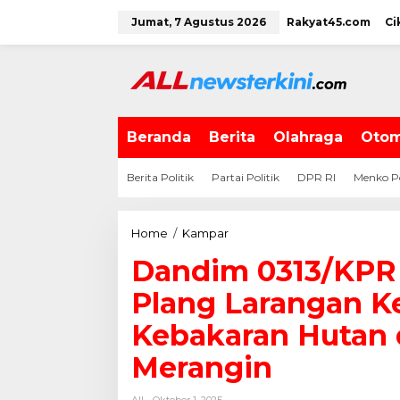
L
Jumat, 7 Agustus 2026
Rakyat45.com
Ci
e
w
a
t
i
k
e
Beranda
Berita
Olahraga
Otom
k
o
Berita Politik
Partai Politik
DPR RI
Menko P
n
t
e
Home
/
Kampar
D
n
a
Dandim 0313/KPR
n
d
Plang Larangan K
i
m
Kebakaran Hutan 
0
Merangin
3
1
3