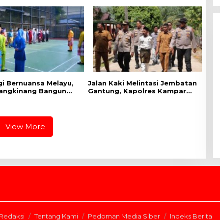
gi Bernuansa Melayu,
Jalan Kaki Melintasi Jembatan
angkinang Bangun
Gantung, Kapolres Kampar
at Kebersamaan
Cek Kesiapan Lokasi
HUT RI dan HUT
Ekspedisi Merah Putih Presisi
 Riau
View More
Redaksi
Tentang Kami
Pedoman Media Siber
Indeks Berita