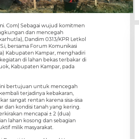
ini. Com| Sebagai wujud komitmen
lingkungan dan mencegah
karhutla), Dandim 0313/KPR Letkol
M.S.i, bersama Forum Komunikasi
a) Kabupaten Kampar, menghadiri
giatan di lahan bekas terbakar di
uok, Kabupaten Kampar, pada
ini bertujuan untuk mencegah
kembali terjadinya kebakaran,
ar sangat rentan karena sisa-sisa
 dan kondisi tanah yang kering.
erkirakan mencapai ± 2 (dua)
ian lahan kosong dan sebagian
tif milik masyarakat.