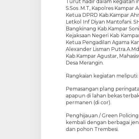
Turut hadir dalam kegiatan 
h
S.Sos .M.T, Kapolres Kampar 
a
Ketua DPRD Kab.Kampar Ahma
n
Letkol Inf Diyan Mantofani. 
B
Bangkinang Kab.Kampar Soni
e
Kejaksaan Negeri Kab Kampar
k
Ketua Pengadilan Agama Kamp
a
s
Alexander Lisman Putra.A.Md
K
Kab.Kampar Agustar, Mahasis
e
Desa Merangin.
b
a
Rangkaian kegiatan meliputi:
k
a
Pemasangan plang peringata
r
apapun di lahan bekas terba
a
permanen (di cor).
n
H
Penghijauan / Green Polici
u
kembali dengan berbagai jen
t
dan pohon Trembesi.
a
n