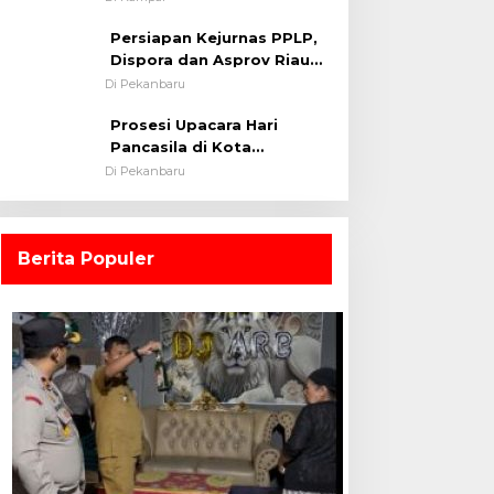
0313/KPR Tahun 2024) ?
Persiapan Kejurnas PPLP,
Dispora dan Asprov Riau
Tinjau Kelayakan Rumput
Di Pekanbaru
Lapangan Sepakbola
Prosesi Upacara Hari
Pancasila di Kota
Pekanbaru Tetap Khidmat
Di Pekanbaru
Walau Dalam Ruangan
Berita Populer