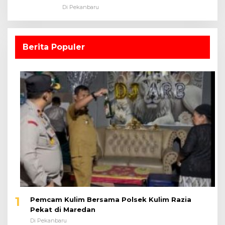
Dalam Ruangan
Di Pekanbaru
Berita Populer
1
Pemcam Kulim Bersama Polsek Kulim Razia
Pekat di Maredan
Di Pekanbaru