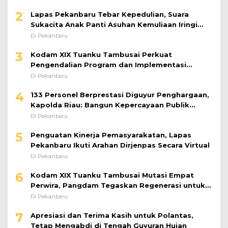
2
Lapas Pekanbaru Tebar Kepedulian, Suara
Sukacita Anak Panti Asuhan Kemuliaan Iringi
Bantuan Sosial
Di Pekanbaru
3
Kodam XIX Tuanku Tambusai Perkuat
Pengendalian Program dan Implementasi
Doktrin TNI AD
Di Pekanbaru
4
133 Personel Berprestasi Diguyur Penghargaan,
Kapolda Riau: Bangun Kepercayaan Publik
dengan Karya Nyata
Di Pekanbaru
5
Penguatan Kinerja Pemasyarakatan, Lapas
Pekanbaru Ikuti Arahan Dirjenpas Secara Virtual
Di Pekanbaru
6
Kodam XIX Tuanku Tambusai Mutasi Empat
Perwira, Pangdam Tegaskan Regenerasi untuk
Perkuat Kinerja Satuan
Di Pekanbaru
7
Apresiasi dan Terima Kasih untuk Polantas,
Tetap Mengabdi di Tengah Guyuran Hujan