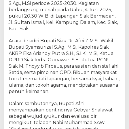
k
S.Ag., M.Si periode 2025-2030. Kegiatan
u
berlangsung meriah pada Rabu, 4 Juni 2025,
t
pukul 20.30 WIB, di Lapangan Siak Bermadah,
G
Jl. Sultan Ismail, Kel. Kampung Dalam, Kec. Siak,
e
Kab. Siak.
m
a
Acara dihadiri Bupati Siak Dr. Afni Z M.Si, Wakil
G
Bupati Syamsurizal S.Ag., M.Si, Kapolres Siak
e
AKBP Eka Ariandy Putra S.H., S.I.K., M.Si, Ketua
b
DPRD Siak Indra Gunawan S.E., Ketua PCNU
y
Siak M. Thoyyib Firdaus, para asisten dan staf ahli
a
r
Setda, serta pimpinan OPD. Ribuan masyarakat
S
turut memadati lapangan, bersama kyai, habaib,
h
ulama, dan tokoh agama, menciptakan suasana
a
penuh keimanan.
l
a
Dalam sambutannya, Bupati Afni
w
menyampaikan pentingnya Gebyar Shalawat
a
sebagai wujud syukur dan evaluasi diri
t
mengikuti teladan Nabi Muhammad SAW.
,
“Shalawat perkuat ukhuwah Islamiyah,