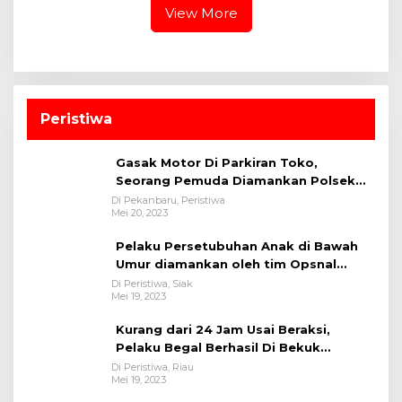
View More
Peristiwa
Gasak Motor Di Parkiran Toko,
Seorang Pemuda Diamankan Polsek
Bukit Raya
Di Pekanbaru, Peristiwa
Mei 20, 2023
Pelaku Persetubuhan Anak di Bawah
Umur diamankan oleh tim Opsnal
Polsek Tualang-Polres Siak-Polda Riau
Di Peristiwa, Siak
Mei 19, 2023
Kurang dari 24 Jam Usai Beraksi,
Pelaku Begal Berhasil Di Bekuk
Satreskrim Polres Kuansing
Di Peristiwa, Riau
Mei 19, 2023