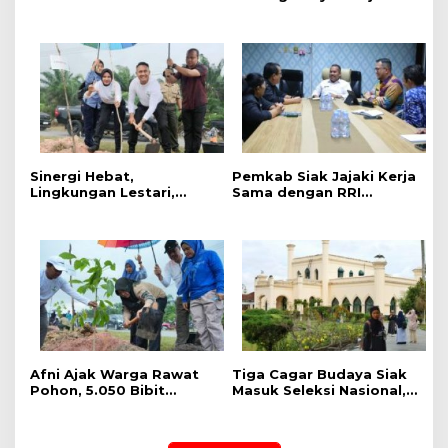
Maksimalkan Pencarian
Hasil, Produktivitas Padi
Korban Tenggelam di
Meningkat
Sungai Siak.
Sinergi Hebat,
Pemkab Siak Jajaki Kerja
Lingkungan Lestari,
Sama dengan RRI
Pemerintah Kab Siak
Pekanbaru, Perluas
Gelar Penanaman Pohon
Promosi Daerah hingga
Serentak ,Kapolres : Kita
Nasional
Menanam Masa Depan
dan Harapan
Afni Ajak Warga Rawat
Tiga Cagar Budaya Siak
Pohon, 5.050 Bibit
Masuk Seleksi Nasional,
Ditanam di Jalur
Bupati Afni Mohon
Mempura-Dayun
Dukungan