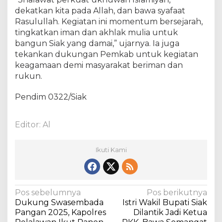
R
dekatkan kita pada Allah, dan bawa syafaat
a
y
Rasulullah. Kegiatan ini momentum bersejarah,
a
tingkatkan iman dan akhlak mulia untuk
k
bangun Siak yang damai,” ujarnya. Ia juga
a
tekankan dukungan Pemkab untuk kegiatan
n
keagamaan demi masyarakat beriman dan
S
rukun.
y
u
Pendim 0322/Siak
k
u
r
Editor: Al
a
n
P
Ikuti Kami
e
l
a
n
N
Pos sebelumnya
Pos berikutnya
t
Dukung Swasembada
Istri Wakil Bupati Siak
a
i
Pangan 2025, Kapolres
Dilantik Jadi Ketua
k