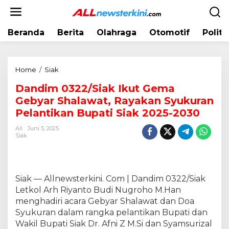
L
e
w
Beranda
Berita
Olahraga
Otomotif
Politi
a
t
i
k
Home
/
Siak
D
e
a
k
Dandim 0322/Siak Ikut Gema
n
o
Gebyar Shalawat, Rayakan Syukuran
d
n
i
Pelantikan Bupati Siak 2025-2030
t
m
e
All
Juni 5, 2025
0
Siak
n
3
2
2
/
Siak — Allnewsterkini. Com | Dandim 0322/Siak
S
Letkol Arh Riyanto Budi Nugroho M.Han
i
menghadiri acara Gebyar Shalawat dan Doa
a
Syukuran dalam rangka pelantikan Bupati dan
k
Wakil Bupati Siak Dr. Afni Z M.Si dan Syamsurizal
I