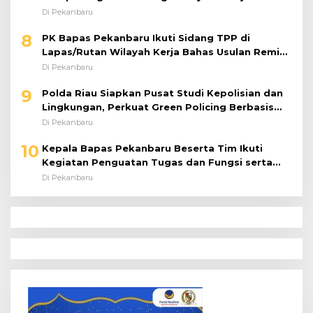
Di Pekanbaru
8
PK Bapas Pekanbaru Ikuti Sidang TPP di
Lapas/Rutan Wilayah Kerja Bahas Usulan Remisi
Umum Jelang Hari Kemerdekaan
Di Pekanbaru
9
Polda Riau Siapkan Pusat Studi Kepolisian dan
Lingkungan, Perkuat Green Policing Berbasis
Riset
Di Pekanbaru
10
Kepala Bapas Pekanbaru Beserta Tim Ikuti
Kegiatan Penguatan Tugas dan Fungsi serta
Paparan Penempatan WBP ke Lapas Terbuka
Di Pekanbaru