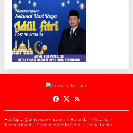
Hak Cipta @allnewsterkini.com
Beranda
Redaksi
Tentang Kami
Pedoman Media Siber
Indeks Berita