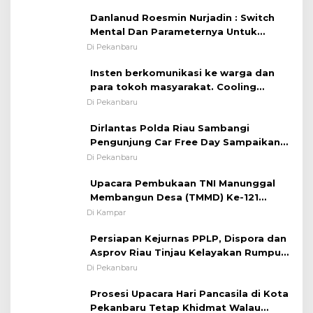
Danlanud Roesmin Nurjadin : Switch
Mental Dan Parameternya Untuk
Melaksanakan ✈
Di Pekanbaru
Insten berkomunikasi ke warga dan
para tokoh masyarakat. Cooling
System OMP LK ²024 Polsek Rumbai,
Di Pekanbaru
Kapolsek Iptu SAID ; Tekankan
Dirlantas Polda Riau Sambangi
Pentingnya Memelihara dan Menjaga
Pengunjung Car Free Day Sampaikan
Situasi Kondusif
Pesan Edukasi Kamtibmas &
Di Pekanbaru
Kamseltibcarlantas
Upacara Pembukaan TNI Manunggal
Membangun Desa (TMMD) Ke-121
Kodim 0313/KPR Tahun 2024) ?
Di Kampar
Persiapan Kejurnas PPLP, Dispora dan
Asprov Riau Tinjau Kelayakan Rumput
Lapangan Sepakbola
Di Pekanbaru
Prosesi Upacara Hari Pancasila di Kota
Pekanbaru Tetap Khidmat Walau