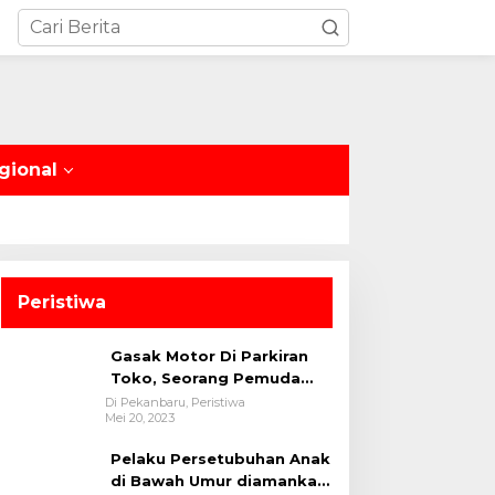
gional
Peristiwa
Gasak Motor Di Parkiran
Toko, Seorang Pemuda
Diamankan Polsek Bukit
Di Pekanbaru, Peristiwa
Mei 20, 2023
Raya
Pelaku Persetubuhan Anak
di Bawah Umur diamankan