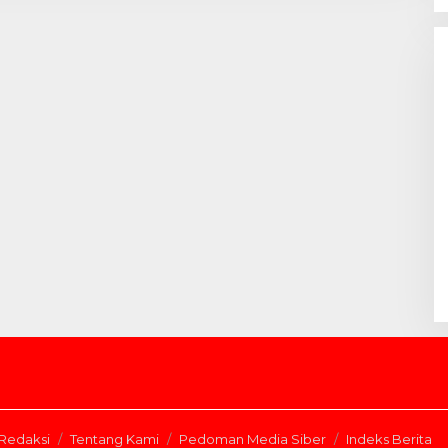
Redaksi
Tentang Kami
Pedoman Media Siber
Indeks Berita