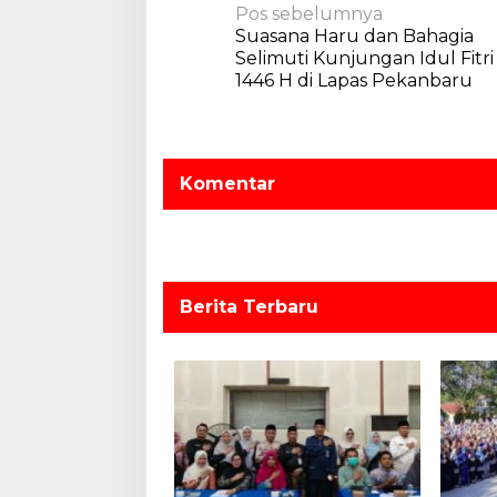
N
b
Pos sebelumnya
a
Suasana Haru dan Bahagia
a
r
Selimuti Kunjungan Idul Fitri
v
u
1446 H di Lapas Pekanbaru
i
g
a
Komentar
s
i
p
o
Berita Terbaru
s