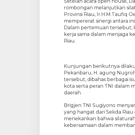
Setelah acara open house, 
a
rombongan melanjutkan sila
t
u
Provinsi Riau, Ir.H.M.Taufiq
r
mempererat sinergi antara ins
a
Dalam pertemuan tersebut,
h
kerja sama dalam menjaga ke
m
Riau.
i
k
e
K
Kunjungan berikutnya dilaku
e
Pekanbaru, H. agung Nugro
d
tersebut, dibahas berbagai i
i
kota serta peran TNI dalam
a
m
daerah.
a
n
Brigjen TNI Sugiyono menyam
S
yang hangat dari Sekda Riau
e
menekankan bahwa silaturah
k
kebersamaan dalam memban
d
a