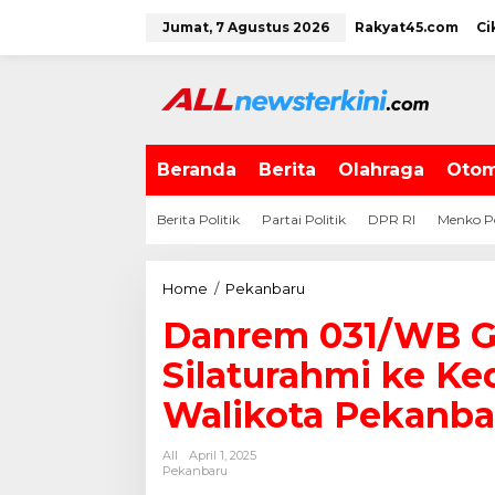
L
Jumat, 7 Agustus 2026
Rakyat45.com
Ci
e
w
a
t
i
k
e
Beranda
Berita
Olahraga
Otom
k
o
Berita Politik
Partai Politik
DPR RI
Menko P
n
t
e
Home
/
Pekanbaru
D
n
a
Danrem 031/WB G
n
r
Silaturahmi ke Ke
e
m
Walikota Pekanba
0
3
All
April 1, 2025
1
Pekanbaru
/