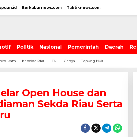
kpuan.id
Berkabarnews.com
Taktiknews.com
otif
Politik
Nasional
Pemerintah
Daerah
Re
olhukam
Kapolda Riau
TNI
Gereja
Tapung Hulu
elar Open House dan
diaman Sekda Riau Serta
ru