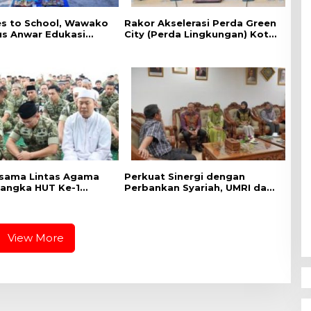
es to School, ‎Wawako
Rakor Akselerasi Perda Green
us Anwar Edukasi
City (Perda Lingkungan) Kota
han HIV/AIDS di
Pekanbaru Bersama Dinas
n Pelajar
Lingkungan Hidup Kota
Pekanbaru dan Tim Pakar
sama Lintas Agama
Perkuat Sinergi dengan
angka HUT Ke-1
Perbankan Syariah, UMRI dan
IX Tuanku Tambusai
Bank Syariah Nasional Jajaki
Kerja Sama Pembiayaan
untuk Pegawai
View More