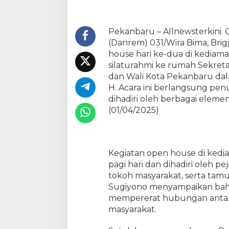
W
B
G
Pekanbaru – Allnewsterkini. 
e
(Danrem) 031/Wira Bima, Bri
l
house hari ke-dua di kediam
a
silaturahmi ke rumah Sekretar
r
dan Wali Kota Pekanbaru dala
O
H. Acara ini berlangsung pe
p
dihadiri oleh berbagai eleme
e
n
(01/04/2025)
H
o
u
s
Kegiatan open house di ked
e
pagi hari dan dihadiri oleh pe
d
tokoh masyarakat, serta tamu
a
Sugiyono menyampaikan bah
n
mempererat hubungan antara
S
masyarakat.
i
l