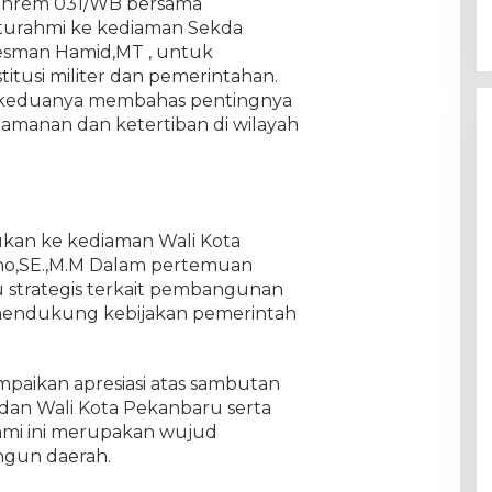
Danrem 031/WB bersama
turahmi ke kediaman Sekda
 Oesman Hamid,MT , untuk
titusi militer dan pemerintahan.
 keduanya membahas pentingnya
amanan dan ketertiban di wilayah
kan ke kediaman Wali Kota
ho,SE.,M.M Dalam pertemuan
su strategis terkait pembangunan
 mendukung kebijakan pemerintah
paikan apresiasi atas sambutan
 dan Wali Kota Pekanbaru serta
mi ini merupakan wujud
gun daerah.