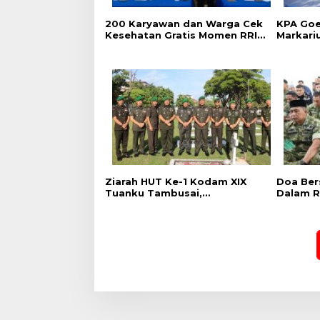
‎200 Karyawan dan Warga Cek
‎KPA Go
Kesehatan Gratis Momen RRI
Markari
Fest 2026 RRI Pekanbaru
Pencega
Kalanga
Ziarah HUT Ke-1 Kodam XIX
Doa Ber
Tuanku Tambusai,
Dalam R
Penghormatan kepada
Kodam X
Pahlawan Berlangsung
Khidmat