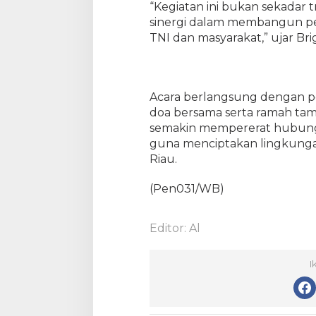
“Kegiatan ini bukan sekadar tr
R
sinergi dalam membangun pe
i
TNI dan masyarakat,” ujar Bri
a
u
S
e
Acara berlangsung dengan p
r
t
doa bersama serta ramah tama
a
semakin mempererat hubunga
W
guna menciptakan lingkunga
a
Riau.
l
i
(Pen031/WB)
k
o
t
Editor: Al
a
P
I
e
k
a
n