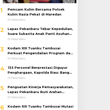
1
Pemcam Kulim Bersama Polsek
Kulim Razia Pekat di Maredan
Di Pekanbaru
2
Lapas Pekanbaru Tebar Kepedulian,
Suara Sukacita Anak Panti Asuhan
Kemuliaan Iringi Bantuan Sosial
Di Pekanbaru
3
Kodam XIX Tuanku Tambusai
Perkuat Pengendalian Program dan
Implementasi Doktrin TNI AD
Di Pekanbaru
4
133 Personel Berprestasi Diguyur
Penghargaan, Kapolda Riau: Bangun
Kepercayaan Publik dengan Karya
Di Pekanbaru
Nyata
5
Penguatan Kinerja Pemasyarakatan,
Lapas Pekanbaru Ikuti Arahan
Dirjenpas Secara Virtual
Di Pekanbaru
6
Kodam XIX Tuanku Tambusai Mutasi