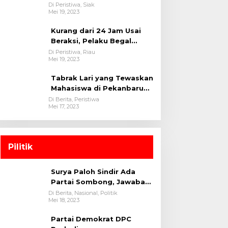
oleh tim Opsnal Polsek
Di Peristiwa, Siak
Mei 19, 2023
Tualang-Polres Siak-Polda
Riau
Kurang dari 24 Jam Usai
Beraksi, Pelaku Begal
Berhasil Di Bekuk
Di Peristiwa, Riau
Mei 19, 2023
Satreskrim Polres
Kuansing
Tabrak Lari yang Tewaskan
Mahasiswa di Pekanbaru
Ditangkap Polisi
Di Berita, Peristiwa
Mei 17, 2023
Pilitik
Surya Paloh Sindir Ada
Partai Sombong, Jawaban
Megawati
Di Berita, Nasional, Politik
Mei 18, 2023
Partai Demokrat DPC