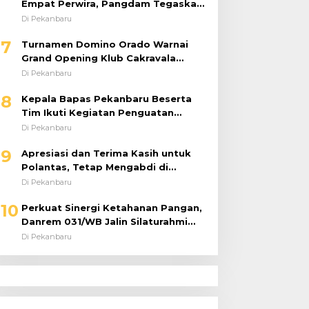
Empat Perwira, Pangdam Tegaskan
Regenerasi untuk Perkuat Kinerja
Di Pekanbaru
Satuan
7
Turnamen Domino Orado Warnai
Grand Opening Klub Cakravala
Pekanbaru
Di Pekanbaru
8
Kepala Bapas Pekanbaru Beserta
Tim Ikuti Kegiatan Penguatan
Tugas dan Fungsi serta Paparan
Di Pekanbaru
Penempatan WBP ke Lapas Terbuka
9
Apresiasi dan Terima Kasih untuk
Polantas, Tetap Mengabdi di
Tengah Guyuran Hujan
Di Pekanbaru
10
Perkuat Sinergi Ketahanan Pangan,
Danrem 031/WB Jalin Silaturahmi
dengan Pimwil Bulog Riau dan Kepri
Di Pekanbaru