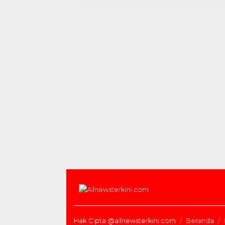
Hak Cipta @allnewsterkini.com
Beranda