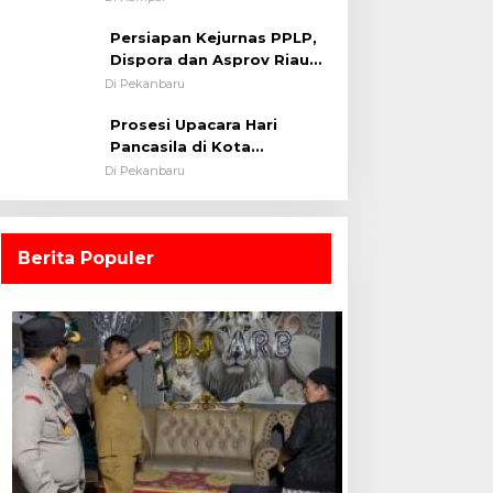
0313/KPR Tahun 2024) ?
Persiapan Kejurnas PPLP,
Dispora dan Asprov Riau
Tinjau Kelayakan Rumput
Di Pekanbaru
Lapangan Sepakbola
Prosesi Upacara Hari
Pancasila di Kota
Pekanbaru Tetap Khidmat
Di Pekanbaru
Walau Dalam Ruangan
Berita Populer