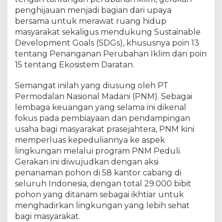
P
penghijauan menjadi bagian dari upaya
e
r
bersama untuk merawat ruang hidup
l
masyarakat sekaligus mendukung Sustainable
u
Development Goals (SDGs), khususnya poin 13
a
tentang Penanganan Perubahan Iklim dan poin
s
15 tentang Ekosistem Daratan.
M
a
​Semangat inilah yang diusung oleh PT
k
Permodalan Nasional Madani (PNM). Sebagai
n
lembaga keuangan yang selama ini dikenal
a
fokus pada pembiayaan dan pendampingan
P
usaha bagi masyarakat prasejahtera, PNM kini
e
m
memperluas kepeduliannya ke aspek
b
lingkungan melalui program PNM Peduli.
e
Gerakan ini diwujudkan dengan aksi
r
penanaman pohon di 58 kantor cabang di
d
seluruh Indonesia, dengan total 29.000 bibit
a
pohon yang ditanam sebagai ikhtiar untuk
y
menghadirkan lingkungan yang lebih sehat
a
bagi masyarakat.
a