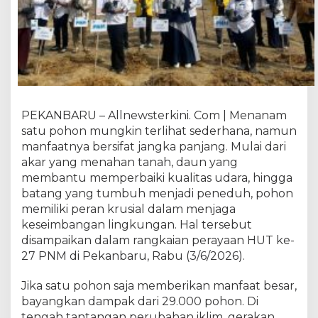
,
h
i
n
g
g
a
2
PEKANBARU – Allnewsterkini. Com | Menanam
9
satu pohon mungkin terlihat sederhana, namun
.
manfaatnya bersifat jangka panjang. Mulai dari
0
akar yang menahan tanah, daun yang
0
0
membantu memperbaiki kualitas udara, hingga
P
batang yang tumbuh menjadi peneduh, pohon
o
memiliki peran krusial dalam menjaga
h
keseimbangan lingkungan. Hal tersebut
o
disampaikan dalam rangkaian perayaan HUT ke-
n
27 PNM di Pekanbaru, Rabu (3/6/2026).
:
P
​Jika satu pohon saja memberikan manfaat besar,
N
bayangkan dampak dari 29.000 pohon. Di
M
tengah tantangan perubahan iklim, gerakan