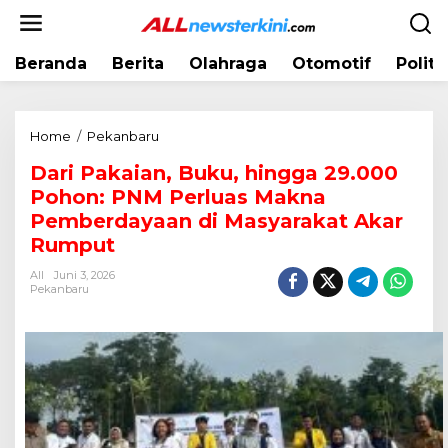
L
e
w
Beranda
Berita
Olahraga
Otomotif
Politi
a
t
i
k
Home
/
Pekanbaru
D
e
a
k
Dari Pakaian, Buku, hingga 29.000
r
o
Pohon: PNM Perluas Makna
i
n
P
Pemberdayaan di Masyarakat Akar
t
a
Rumput
e
k
n
All
Juni 3, 2026
a
Pekanbaru
i
a
n
,
B
u
k
u