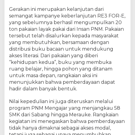
n
​Gerakan ini merupakan kelanjutan dari
d
semangat kampanye keberlanjutan RE3 FOR-E,
i
M
yang sebelumnya berhasil mengumpulkan 20
a
ton pakaian layak pakai dari Insan PNM. Pakaian
s
tersebut telah disalurkan kepada masyarakat
y
yang membutuhkan, bersamaan dengan
a
distribusi buku bacaan untuk mendukung
r
akses literasi. Dari pakaian yang diberi
a
“kehidupan kedua”, buku yang membuka
k
ruang belajar, hingga pohon yang ditanam
a
untuk masa depan, rangkaian aksi ini
t
menunjukkan bahwa pemberdayaan dapat
A
k
hadir dalam banyak bentuk.
a
r
​Nilai kepedulian ini juga diteruskan melalui
R
program PNM Mengajar yang menjangkau 58
u
SMK dari Sabang hingga Merauke. Rangkaian
m
kegiatan ini menegaskan bahwa pemberdayaan
p
tidak hanya dimaknai sebagai akses modal,
u
tetapi juga sebagai upaya menumbuhkan