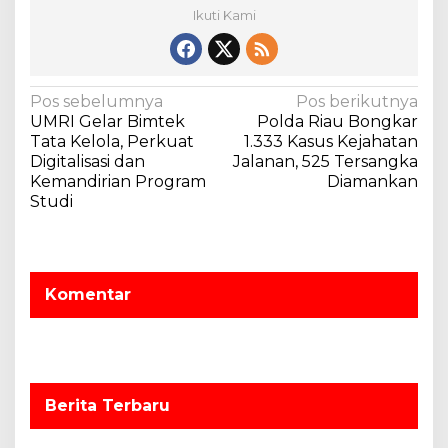
Ikuti Kami
N
Pos sebelumnya
Pos berikutnya
UMRI Gelar Bimtek
Polda Riau Bongkar
a
Tata Kelola, Perkuat
1.333 Kasus Kejahatan
v
Digitalisasi dan
Jalanan, 525 Tersangka
Kemandirian Program
Diamankan
i
Studi
g
a
s
Komentar
i
p
o
s
Berita Terbaru