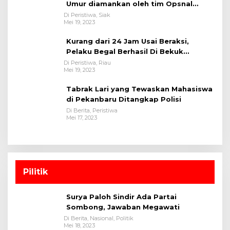
Umur diamankan oleh tim Opsnal
Polsek Tualang-Polres Siak-Polda Riau
Di Peristiwa, Siak
Mei 19, 2023
Kurang dari 24 Jam Usai Beraksi,
Pelaku Begal Berhasil Di Bekuk
Satreskrim Polres Kuansing
Di Peristiwa, Riau
Mei 19, 2023
Tabrak Lari yang Tewaskan Mahasiswa
di Pekanbaru Ditangkap Polisi
Di Berita, Peristiwa
Mei 17, 2023
Pilitik
Surya Paloh Sindir Ada Partai
Sombong, Jawaban Megawati
Di Berita, Nasional, Politik
Mei 18, 2023