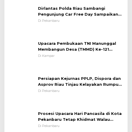
Kodim 0313/KPR Tahun 2024) ?
Di Kampar
Persiapan Kejurnas PPLP, Dispora dan
Asprov Riau Tinjau Kelayakan Rumput
Lapangan Sepakbola
Di Pekanbaru
Prosesi Upacara Hari Pancasila di Kota
Pekanbaru Tetap Khidmat Walau
Dalam Ruangan
Di Pekanbaru
Berita Populer