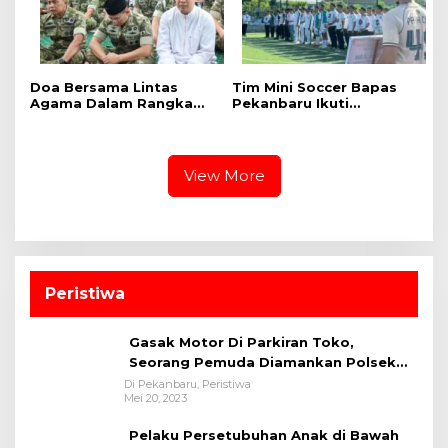
Doa Bersama Lintas
Tim Mini Soccer Bapas
Agama Dalam Rangka
Pekanbaru Ikuti
HUT Ke-1 Kodam XIX
Pembukaan dan
Tuanku Tambusai
Pertandingan Kakanwil
Ditjenpas Riau Cup 2026
View More
Peristiwa
Gasak Motor Di Parkiran Toko,
Seorang Pemuda Diamankan Polsek
Bukit Raya
Di Pekanbaru, Peristiwa
Mei 20, 2023
Pelaku Persetubuhan Anak di Bawah