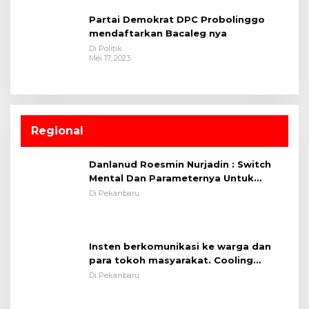
Partai Demokrat DPC Probolinggo
mendaftarkan Bacaleg nya
Di Politik
Mei 17, 2023
Regional
Danlanud Roesmin Nurjadin : Switch
Mental Dan Parameternya Untuk
Melaksanakan ✈
Di Pekanbaru
Insten berkomunikasi ke warga dan
para tokoh masyarakat. Cooling
System OMP LK ²024 Polsek Rumbai,
Di Pekanbaru
Kapolsek Iptu SAID ; Tekankan
Dirlantas Polda Riau Sambangi
Pentingnya Memelihara dan Menjaga
Pengunjung Car Free Day Sampaikan
Situasi Kondusif
Pesan Edukasi Kamtibmas &
Di Pekanbaru
Kamseltibcarlantas
Upacara Pembukaan TNI Manunggal
Membangun Desa (TMMD) Ke-121