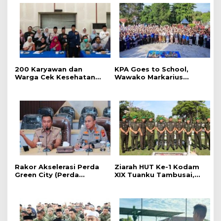
‎200 Karyawan dan
‎KPA Goes to School,
Warga Cek Kesehatan
‎Wawako Markarius
Gratis Momen RRI Fest
Anwar Edukasi
2026 RRI Pekanbaru
Pencegahan HIV/AIDS di
Kalangan Pelajar
Rakor Akselerasi Perda
Ziarah HUT Ke-1 Kodam
Green City (Perda
XIX Tuanku Tambusai,
Lingkungan) Kota
Penghormatan kepada
Pekanbaru Bersama
Pahlawan Berlangsung
Dinas Lingkungan Hidup
Khidmat
Kota Pekanbaru dan Tim
Pakar