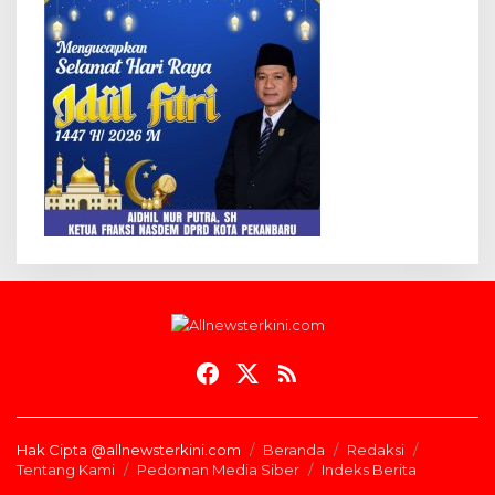
Hak Cipta @allnewsterkini.com
Beranda
Redaksi
Tentang Kami
Pedoman Media Siber
Indeks Berita