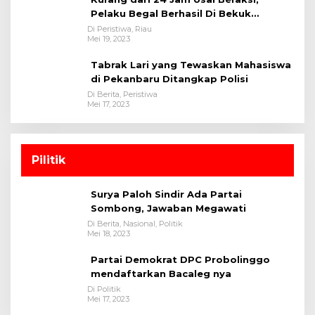
Pelaku Begal Berhasil Di Bekuk
Satreskrim Polres Kuansing
Di Peristiwa, Riau
Mei 19, 2023
Tabrak Lari yang Tewaskan Mahasiswa
di Pekanbaru Ditangkap Polisi
Di Berita, Peristiwa
Mei 17, 2023
Pilitik
Surya Paloh Sindir Ada Partai
Sombong, Jawaban Megawati
Di Berita, Nasional, Politik
Mei 18, 2023
Partai Demokrat DPC Probolinggo
mendaftarkan Bacaleg nya
Di Politik
Mei 17, 2023