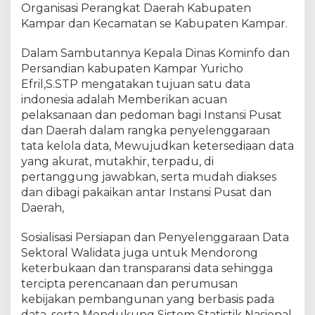
Organisasi Perangkat Daerah Kabupaten
o
Kampar dan Kecamatan se Kabupaten Kampar.
s
i
a
Dalam Sambutannya Kepala Dinas Kominfo dan
l
Persandian kabupaten Kampar Yuricho
i
Efril,S.STP mengatakan tujuan satu data
s
indonesia adalah Memberikan acuan
a
pelaksanaan dan pedoman bagi Instansi Pusat
s
dan Daerah dalam rangka penyelenggaraan
i
tata kelola data, Mewujudkan ketersediaan data
P
yang akurat, mutakhir, terpadu, di
e
pertanggung jawabkan, serta mudah diakses
n
dan dibagi pakaikan antar Instansi Pusat dan
y
e
Daerah,
l
e
Sosialisasi Persiapan dan Penyelenggaraan Data
n
Sektoral Walidata juga untuk Mendorong
g
keterbukaan dan transparansi data sehingga
g
tercipta perencanaan dan perumusan
a
kebijakan pembangunan yang berbasis pada
r
data, serta Mendukung Sistem Statistik Nasional