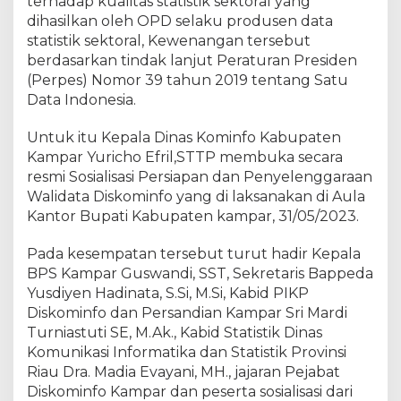
terhadap kualitas statistik sektoral yang
T
T
dihasilkan oleh OPD selaku produsen data
P
statistik sektoral, Kewenangan tersebut
,
berdasarkan tindak lanjut Peraturan Presiden
P
(Perpes) Nomor 39 tahun 2019 tentang Satu
e
Data Indonesia.
m
k
Untuk itu Kepala Dinas Kominfo Kabupaten
a
Kampar Yuricho Efril,STTP membuka secara
b
resmi Sosialisasi Persiapan dan Penyelenggaraan
K
Walidata Diskominfo yang di laksanakan di Aula
a
Kantor Bupati Kabupaten kampar, 31/05/2023.
m
p
a
Pada kesempatan tersebut turut hadir Kepala
r
BPS Kampar Guswandi, SST, Sekretaris Bappeda
A
Yusdiyen Hadinata, S.Si, M.Si, Kabid PIKP
d
Diskominfo dan Persandian Kampar Sri Mardi
a
Turniastuti SE, M.Ak., Kabid Statistik Dinas
k
Komunikasi Informatika dan Statistik Provinsi
a
Riau Dra. Madia Evayani, MH., jajaran Pejabat
n
Diskominfo Kampar dan peserta sosialisasi dari
S