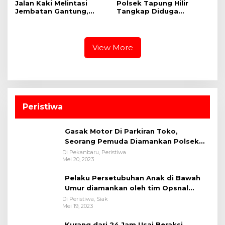
Jalan Kaki Melintasi
Polsek Tapung Hilir
Jembatan Gantung,
Tangkap Diduga
Kapolres Kampar Cek
Pengedar Narkoba di
Kesiapan Lokasi
Desa Kota Bangun
Ekspedisi Merah Putih
Presisi
View More
Peristiwa
Gasak Motor Di Parkiran Toko,
Seorang Pemuda Diamankan Polsek
Bukit Raya
Di Pekanbaru, Peristiwa
Mei 20, 2023
Pelaku Persetubuhan Anak di Bawah
Umur diamankan oleh tim Opsnal
Polsek Tualang-Polres Siak-Polda Riau
Di Peristiwa, Siak
Mei 19, 2023
Kurang dari 24 Jam Usai Beraksi,