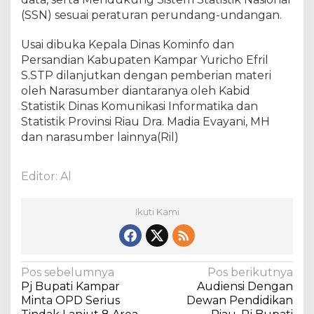
a
(SSN) sesuai peraturan perundang-undangan.
a
n
Usai dibuka Kepala Dinas Kominfo dan
D
Persandian Kabupaten Kampar Yuricho Efril
a
t
S.STP dilanjutkan dengan pemberian materi
a
oleh Narasumber diantaranya oleh Kabid
S
Statistik Dinas Komunikasi Informatika dan
e
Statistik Provinsi Riau Dra. Madia Evayani, MH
k
dan narasumber lainnya(Ril)
t
o
r
Editor: Al
a
l
Ikuti Kami
W
a
l
i
d
N
Pos sebelumnya
Pos berikutnya
a
Pj Bupati Kampar
Audiensi Dengan
a
t
Minta OPD Serius
Dewan Pendidikan
a