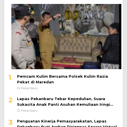
1
Pemcam Kulim Bersama Polsek Kulim Razia
Pekat di Maredan
Di Pekanbaru
2
Lapas Pekanbaru Tebar Kepedulian, Suara
Sukacita Anak Panti Asuhan Kemuliaan Iringi
Bantuan Sosial
Di Pekanbaru
3
Penguatan Kinerja Pemasyarakatan, Lapas
Pekanbaru Ikuti Arahan Dirjenpas Secara Virtual