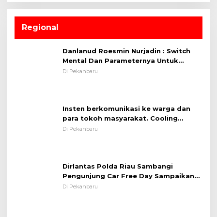
Regional
Danlanud Roesmin Nurjadin : Switch
Mental Dan Parameternya Untuk
Melaksanakan ✈
Di Pekanbaru
Insten berkomunikasi ke warga dan
para tokoh masyarakat. Cooling
System OMP LK ²024 Polsek Rumbai,
Di Pekanbaru
Kapolsek Iptu SAID ; Tekankan
Pentingnya Memelihara dan Menjaga
Situasi Kondusif
Dirlantas Polda Riau Sambangi
Pengunjung Car Free Day Sampaikan
Pesan Edukasi Kamtibmas &
Di Pekanbaru
Kamseltibcarlantas