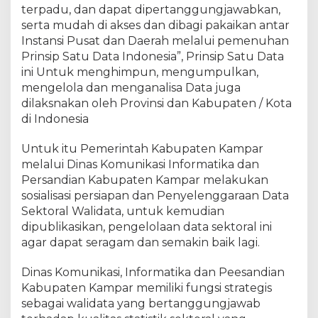
f
terpadu, dan dapat dipertanggungjawabkan,
o
serta mudah di akses dan dibagi pakaikan antar
K
Instansi Pusat dan Daerah melalui pemenuhan
a
Prinsip Satu Data Indonesia”, Prinsip Satu Data
m
ini Untuk menghimpun, mengumpulkan,
p
mengelola dan menganalisa Data juga
a
dilaksnakan oleh Provinsi dan Kabupaten / Kota
r
di Indonesia
Y
u
Untuk itu Pemerintah Kabupaten Kampar
r
i
melalui Dinas Komunikasi Informatika dan
c
Persandian Kabupaten Kampar melakukan
h
sosialisasi persiapan dan Penyelenggaraan Data
o
Sektoral Walidata, untuk kemudian
E
dipublikasikan, pengelolaan data sektoral ini
f
agar dapat seragam dan semakin baik lagi.
r
i
Dinas Komunikasi, Informatika dan Peesandian
l
Kabupaten Kampar memiliki fungsi strategis
,
sebagai walidata yang bertanggungjawab
S