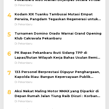
Di Pekanbaru
4
Kodam XIX Tuanku Tambusai Mutasi Empat
Perwira, Pangdam Tegaskan Regenerasi untuk
Perkuat Kinerja Satuan
Di Pekanbaru
5
Turnamen Domino Orado Warnai Grand Opening
Klub Cakravala Pekanbaru
Di Pekanbaru
6
PK Bapas Pekanbaru Ikuti Sidang TPP di
Lapas/Rutan Wilayah Kerja Bahas Usulan Remisi
Umum Jelang Hari Kemerdekaan
Di Pekanbaru
7
133 Personel Berprestasi Diguyur Penghargaan,
Kapolda Riau: Bangun Kepercayaan Publik
dengan Karya Nyata
Di Pekanbaru
8
Aksi Nekat Maling Motor NMAX yang Diparkir di
Depan Rumah Jalan Tiung Raib Dicuri : Korban
Minta Pelaku Ditangkap Pihak Kepolisian
Di Pekanbaru