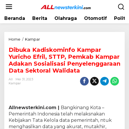
L
e
w
Beranda
Berita
Olahraga
Otomotif
Politi
a
t
i
k
Home
/
Kampar
D
e
i
k
Dibuka Kadiskominfo Kampar
b
o
Yuricho Efril, STTP, Pemkab Kampar
u
n
k
Adakan Sosialisasi Penyelenggaraan
t
a
Data Sektoral Walidata
e
K
n
All
Mei 31, 2023
a
Kampar
d
i
s
k
Allnewsterkini.com |
Bangkinang Kota –
o
Pemerintah Indonesia telah melaksnakan
m
Kebijakan Tata Kelola data pemerintah, ntuk
i
n
menghasilkan data yang akurat, mutakhir,