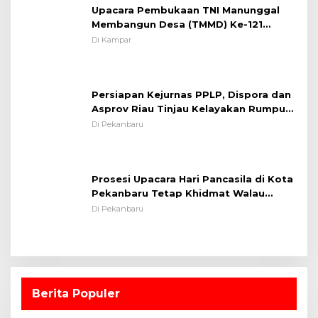
Upacara Pembukaan TNI Manunggal
Membangun Desa (TMMD) Ke-121
Kodim 0313/KPR Tahun 2024) ?
Di Kampar
Persiapan Kejurnas PPLP, Dispora dan
Asprov Riau Tinjau Kelayakan Rumput
Lapangan Sepakbola
Di Pekanbaru
Prosesi Upacara Hari Pancasila di Kota
Pekanbaru Tetap Khidmat Walau
Dalam Ruangan
Di Pekanbaru
Berita Populer