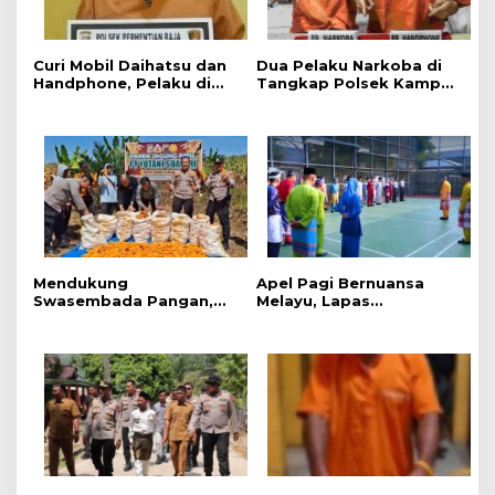
Curi Mobil Daihatsu dan
Dua Pelaku Narkoba di
Handphone, Pelaku di
Tangkap Polsek Kampar
Tangkap Polsek
Kiri, Sita 12.07 Gram
Perhentian Raja
Sabu-sabu
Mendukung
Apel Pagi Bernuansa
Swasembada Pangan,
Melayu, Lapas
Polsek Kampar Kiri Hilir
Bangkinang Bangun
Pantau Panen Jagung di
Semangat Kebersamaan
Lahan PT Yutani Suadiri
Sambut HUT RI dan HUT
Provinsi Riau