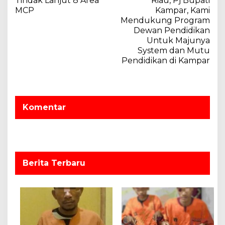
v
Tindak Lanjut 8 Area
Riau, Pj Bupati
MCP
Kampar, Kami
i
Mendukung Program
g
Dewan Pendidikan
a
Untuk Majunya
System dan Mutu
s
Pendidikan di Kampar
i
p
o
Komentar
s
Berita Terbaru