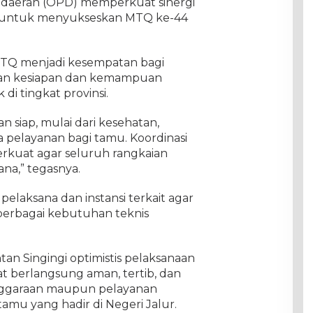
t daerah (OPD) memperkuat sinergi
l untuk menyukseskan MTQ ke-44
MTQ menjadi kesempatan bagi
an kesiapan dan kemampuan
di tingkat provinsi.
n siap, mulai dari kesehatan,
 pelayanan bagi tamu. Koordinasi
perkuat agar seluruh rangkaian
ana,” tegasnya.
pelaksana dan instansi terkait agar
erbagai kebutuhan teknis
.
n Singingi optimistis pelaksanaan
t berlangsung aman, tertib, dan
lenggaraan maupun pelayanan
amu yang hadir di Negeri Jalur.