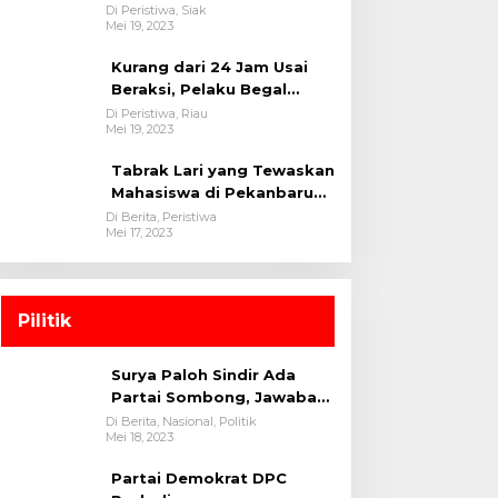
oleh tim Opsnal Polsek
Di Peristiwa, Siak
Mei 19, 2023
Tualang-Polres Siak-Polda
Riau
Kurang dari 24 Jam Usai
Beraksi, Pelaku Begal
Berhasil Di Bekuk
Di Peristiwa, Riau
Mei 19, 2023
Satreskrim Polres
Kuansing
Tabrak Lari yang Tewaskan
Mahasiswa di Pekanbaru
Ditangkap Polisi
Di Berita, Peristiwa
Mei 17, 2023
Pilitik
Surya Paloh Sindir Ada
Partai Sombong, Jawaban
Megawati
Di Berita, Nasional, Politik
Mei 18, 2023
Partai Demokrat DPC