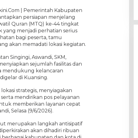
kini.Com | Pemerintah Kabupaten
antapkan persiapan menjelang
atil Quran (MTQ) ke-44 tingkat
ek yang menjadi perhatian serius
hatan bagi peserta, tamu
ng akan memadati lokasi kegiatan.
an Singingi, Aswandi, SKM,
enyiapkan sejumlah fasilitas dan
a mendukung kelancaran
igelar di Kuansing.
lokasi strategis, menyiagakan
 serta mendirikan pos pelayanan
 untuk memberikan layanan cepat
ndi, Selasa (9/6/2026).
ut merupakan langkah antisipatif
perkirakan akan dihadiri ribuan
 berbagai kabupaten dan kota di