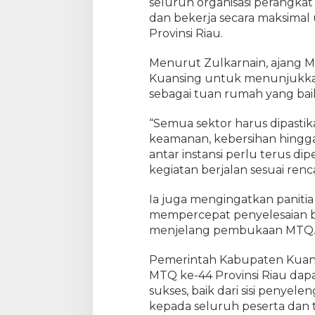
seluruh organisasi perangka
-
dan bekerja secara maksima
4
Provinsi Riau.
4
Menurut Zulkarnain, ajang 
Kuansing untuk menunjukk
sebagai tuan rumah yang baik 
“Semua sektor harus dipastika
keamanan, kebersihan hingga
antar instansi perlu terus di
kegiatan berjalan sesuai renc
Ia juga mengingatkan panitia 
mempercepat penyelesaian b
menjelang pembukaan MTQ
Pemerintah Kabupaten Kuanta
MTQ ke-44 Provinsi Riau dapa
sukses, baik dari sisi penye
kepada seluruh peserta dan t