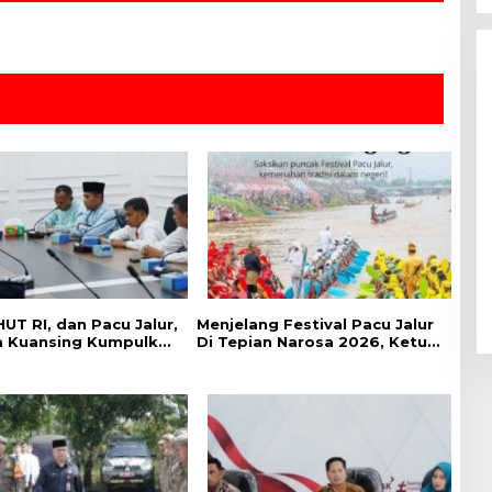
UT RI, dan Pacu Jalur,
Menjelang Festival Pacu Jalur
a Kuansing Kumpulkan
Di Tepian Narosa 2026, Ketua
Se-Kabupaten
Panitia Pelaksana
g
Mengatakan Sudah 59 Buah
Jalur Yang Mendaftar