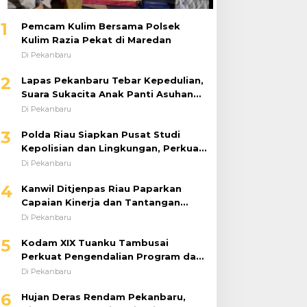
1
Pemcam Kulim Bersama Polsek
Kulim Razia Pekat di Maredan
Di Pekanbaru
2
Lapas Pekanbaru Tebar Kepedulian,
Suara Sukacita Anak Panti Asuhan
Kemuliaan Iringi Bantuan Sosial
Di Pekanbaru
3
Polda Riau Siapkan Pusat Studi
Kepolisian dan Lingkungan, Perkuat
Green Policing Berbasis Riset
Di Pekanbaru
4
Kanwil Ditjenpas Riau Paparkan
Capaian Kinerja dan Tantangan
Pemasyarakatan dalam RDP
Di Pekanbaru
Bersama Komisi XIII DPR RI
5
Kodam XIX Tuanku Tambusai
Perkuat Pengendalian Program dan
Implementasi Doktrin TNI AD
Di Pekanbaru
6
Hujan Deras Rendam Pekanbaru,