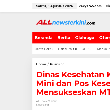
L
Sabtu, 8 Agustus 2026
Rakyat45.com
Ci
e
w
a
t
i
k
e
Beranda
Berita
Olahraga
Otom
k
o
Berita Politik
Partai Politik
DPR RI
Menko P
n
t
e
Home
/
Kuansing
D
n
i
Dinas Kesehatan 
n
a
Mini dan Pos Kes
s
K
Mensukseskan MT
e
s
All
Juni 9, 2026
e
Kuansing
h