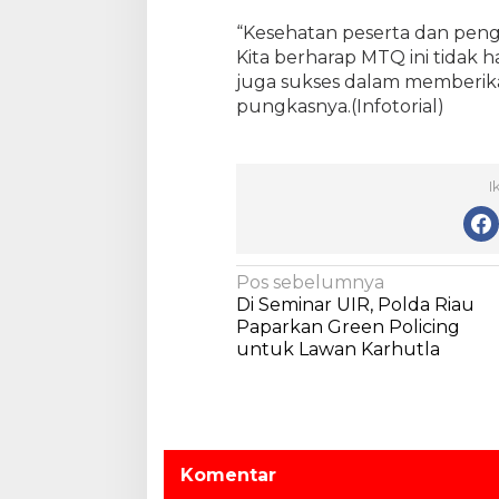
“Kesehatan peserta dan pen
Kita berharap MTQ ini tidak h
juga sukses dalam memberika
pungkasnya.(Infotorial)
I
N
Pos sebelumnya
Di Seminar UIR, Polda Riau
a
Paparkan Green Policing
v
untuk Lawan Karhutla
i
g
a
s
Komentar