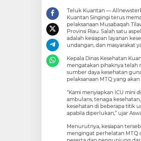
M
i
Teluk Kuantan — Allnewster
n
Kuantan Singingi terus mem
i
pelaksanaan Musabaqah Tilaw
d
Provinsi Riau. Salah satu asp
a
adalah kesiapan layanan kese
n
undangan, dan masyarakat ya
P
o
Kepala Dinas Kesehatan Kuant
s
K
mengatakan pihaknya telah m
e
sumber daya kesehatan gun
s
pelaksanaan MTQ yang akan d
e
h
“Kami menyiapkan ICU mini di 
a
ambulans, tenaga kesehatan,
t
kesehatan di beberapa titik
a
apabila diperlukan,” ujar Aswa
n
u
Menurutnya, kesiapan terseb
n
mengingat perhelatan MTQ di
t
peserta dan pengunjung dari
u