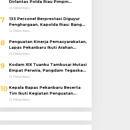
Dirlantas Polda Riau Pimpin
Langsung Urai Kemacetan dan
Di Pekanbaru
Bantu Pengendara
7
133 Personel Berprestasi Diguyur
Penghargaan, Kapolda Riau: Bangun
Kepercayaan Publik dengan Karya
Di Pekanbaru
Nyata
8
Penguatan Kinerja Pemasyarakatan,
Lapas Pekanbaru Ikuti Arahan
Dirjenpas Secara Virtual
Di Pekanbaru
9
Kodam XIX Tuanku Tambusai Mutasi
Empat Perwira, Pangdam Tegaskan
Regenerasi untuk Perkuat Kinerja
Di Pekanbaru
Satuan
10
Kepala Bapas Pekanbaru Beserta
Tim Ikuti Kegiatan Penguatan
Tugas dan Fungsi serta Paparan
Di Pekanbaru
Penempatan WBP ke Lapas Terbuka