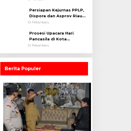
0313/KPR Tahun 2024) ?
Persiapan Kejurnas PPLP,
Dispora dan Asprov Riau
Tinjau Kelayakan Rumput
Di Pekanbaru
Lapangan Sepakbola
Prosesi Upacara Hari
Pancasila di Kota
Pekanbaru Tetap Khidmat
Di Pekanbaru
Walau Dalam Ruangan
Berita Populer