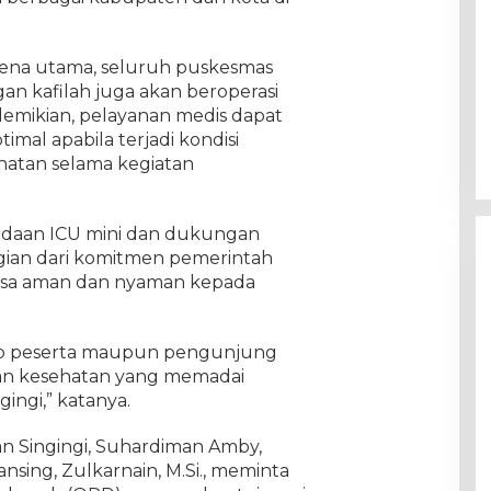
 arena utama, seluruh puskesmas
gan kafilah juga akan beroperasi
demikian, pelayanan medis dapat
imal apabila terjadi kondisi
hatan selama kegiatan
adaan ICU mini dan dukungan
ian dari komitmen pemerintah
asa aman dan nyaman kepada
iap peserta maupun pengunjung
an kesehatan yang memadai
ingi,” katanya.
an Singingi, Suhardiman Amby,
nsing, Zulkarnain, M.Si., meminta