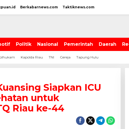
kpuan.id
Berkabarnews.com
Taktiknews.com
otif
Politik
Nasional
Pemerintah
Daerah
Re
olhukam
Kapolda Riau
TNI
Gereja
Tapung Hulu
Kuansing Siapkan ICU
ehatan untuk
Q Riau ke-44