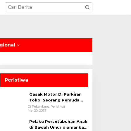
gional
Peristiwa
Gasak Motor Di Parkiran
Toko, Seorang Pemuda
Diamankan Polsek Bukit
Di Pekanbaru, Peristiwa
Mei 20, 2023
Raya
Pelaku Persetubuhan Anak
di Bawah Umur diamankan