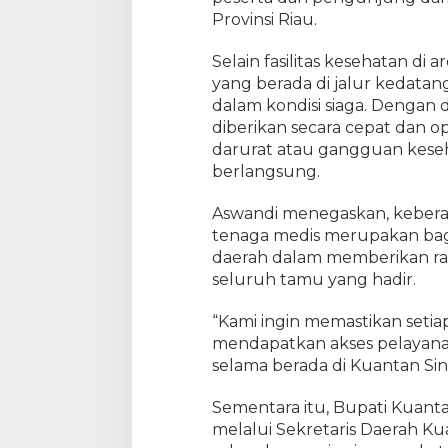
k
Provinsi Riau.
M
e
Selain fasilitas kesehatan di
n
yang berada di jalur kedatan
s
dalam kondisi siaga. Dengan 
u
diberikan secara cepat dan opt
k
darurat atau gangguan kese
s
berlangsung.
e
s
Aswandi menegaskan, keber
k
tenaga medis merupakan bag
a
daerah dalam memberikan r
n
M
seluruh tamu yang hadir.
T
Q
“Kami ingin memastikan set
R
mendapatkan akses pelayan
i
selama berada di Kuantan Sing
a
u
Sementara itu, Bupati Kuant
k
melalui Sekretaris Daerah Kua
e