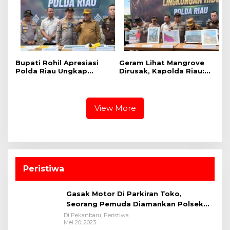
Bupati Rohil Apresiasi
Geram Lihat Mangrove
Polda Riau Ungkap
Dirusak, Kapolda Riau:
Perusakan Mangrove,
Ini Benteng Masyarakat
Imbau Masyarakat Tak
Pesisir, Tempat Satwa
Lagi Merusak Hutan
Berkembang Biak
View More
Peristiwa
Gasak Motor Di Parkiran Toko,
Seorang Pemuda Diamankan Polsek
Bukit Raya
Di Pekanbaru, Peristiwa
Mei 20, 2023