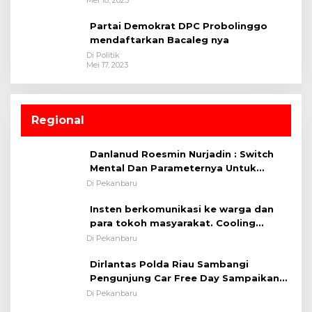
Partai Demokrat DPC Probolinggo
mendaftarkan Bacaleg nya
Di Politik
Mei 17, 2023
Regional
Danlanud Roesmin Nurjadin : Switch
Mental Dan Parameternya Untuk
Melaksanakan ✈
Di Pekanbaru
Insten berkomunikasi ke warga dan
para tokoh masyarakat. Cooling
System OMP LK ²024 Polsek Rumbai,
Di Pekanbaru
Kapolsek Iptu SAID ; Tekankan
Dirlantas Polda Riau Sambangi
Pentingnya Memelihara dan Menjaga
Pengunjung Car Free Day Sampaikan
Situasi Kondusif
Pesan Edukasi Kamtibmas &
Di Pekanbaru
Kamseltibcarlantas