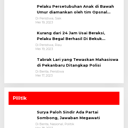
Pelaku Persetubuhan Anak di Bawah
Umur diamankan oleh tim Opsnal
Polsek Tualang-Polres Siak-Polda Riau
Di Peristiwa, Siak
Mei 19, 2023
Kurang dari 24 Jam Usai Beraksi,
Pelaku Begal Berhasil Di Bekuk
Satreskrim Polres Kuansing
Di Peristiwa, Riau
Mei 19, 2023
Tabrak Lari yang Tewaskan Mahasiswa
di Pekanbaru Ditangkap Polisi
Di Berita, Peristiwa
Mei 17, 2023
Pilitik
Surya Paloh Sindir Ada Partai
Sombong, Jawaban Megawati
Di Berita, Nasional, Politik
Mei 18, 2023