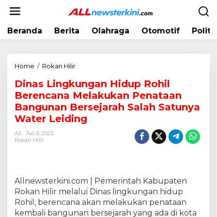
L
e
w
Beranda
Berita
Olahraga
Otomotif
Politi
a
t
i
k
Home
/
Rokan Hilir
D
e
i
k
Dinas Lingkungan Hidup Rohil
n
o
Berencana Melakukan Penataan
a
n
s
Bangunan Bersejarah Salah Satunya
t
L
Water Leiding
e
i
n
All
Juli 6, 2023
n
Rokan Hilir
g
k
u
n
Allnewsterkini.com | Pemerintah Kabupaten
g
Rokan Hilir melalui Dinas lingkungan hidup
a
Rohil, berencana akan melakukan penataan
n
H
kembali bangunan bersejarah yang ada di kota