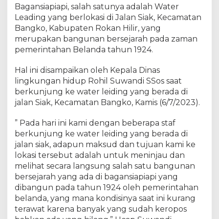
i
Bagansiapiapi, salah satunya adalah Water
d
Leading yang berlokasi di Jalan Siak, Kecamatan
u
Bangko, Kabupaten Rokan Hilir, yang
p
merupakan bangunan bersejarah pada zaman
R
pemerintahan Belanda tahun 1924.
o
h
Hal ini disampaikan oleh Kepala Dinas
i
lingkungan hidup Rohil Suwandi SSos saat
l
berkunjung ke water leiding yang berada di
B
jalan Siak, Kecamatan Bangko, Kamis (6/7/2023).
e
r
e
” Pada hari ini kami dengan beberapa staf
n
berkunjung ke water leiding yang berada di
c
jalan siak, adapun maksud dan tujuan kami ke
a
lokasi tersebut adalah untuk meninjau dan
n
melihat secara langsung salah satu bangunan
a
bersejarah yang ada di bagansiapiapi yang
M
dibangun pada tahun 1924 oleh pemerintahan
e
belanda, yang mana kondisinya saat ini kurang
l
terawat karena banyak yang sudah keropos
a