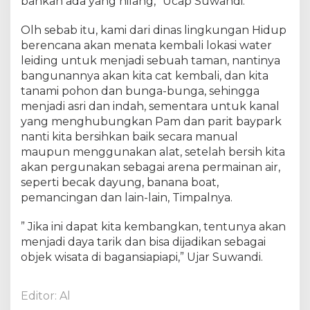
bahkan ada yang hilang,” Ucap Suwandi.
k
u
k
Olh sebab itu, kami dari dinas lingkungan Hidup
a
berencana akan menata kembali lokasi water
n
leiding untuk menjadi sebuah taman, nantinya
P
bangunannya akan kita cat kembali, dan kita
e
tanami pohon dan bunga-bunga, sehingga
n
menjadi asri dan indah, sementara untuk kanal
a
yang menghubungkan Pam dan parit baypark
t
nanti kita bersihkan baik secara manual
a
maupun menggunakan alat, setelah bersih kita
a
akan pergunakan sebagai arena permainan air,
n
B
seperti becak dayung, banana boat,
a
pemancingan dan lain-lain, Timpalnya.
n
g
” Jika ini dapat kita kembangkan, tentunya akan
u
menjadi daya tarik dan bisa dijadikan sebagai
n
objek wisata di bagansiapiapi,” Ujar Suwandi.
a
n
B
Editor: Al
e