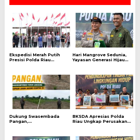
t
e
r
L
e
i
d
i
n
Ekspedisi Merah Putih
Hari Mangrove Sedunia,
g
Presisi Polda Riau
Yayasan Generasi Hijau
Tanam 810 Mangrove
Beri Penghargaan
dan Salurkan Berbagai
kepada Kapolda Riau
Bantuan Untuk
Masyarakat Pesisir
Sinaboi
Dukung Swasembada
BKSDA Apresias Polda
Pangan,
Riau Ungkap Perusakan
Bhabinkamtibmas Turun
Mangrove di Rohil
Langsung Siapkan Lahan
Jagung Kuartal III