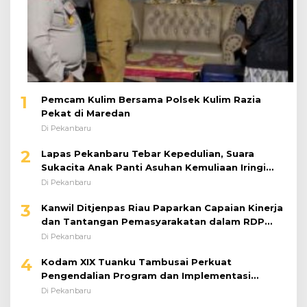
1
Pemcam Kulim Bersama Polsek Kulim Razia
Pekat di Maredan
Di Pekanbaru
2
Lapas Pekanbaru Tebar Kepedulian, Suara
Sukacita Anak Panti Asuhan Kemuliaan Iringi
Bantuan Sosial
Di Pekanbaru
3
Kanwil Ditjenpas Riau Paparkan Capaian Kinerja
dan Tantangan Pemasyarakatan dalam RDP
Bersama Komisi XIII DPR RI
Di Pekanbaru
4
Kodam XIX Tuanku Tambusai Perkuat
Pengendalian Program dan Implementasi
Doktrin TNI AD
Di Pekanbaru