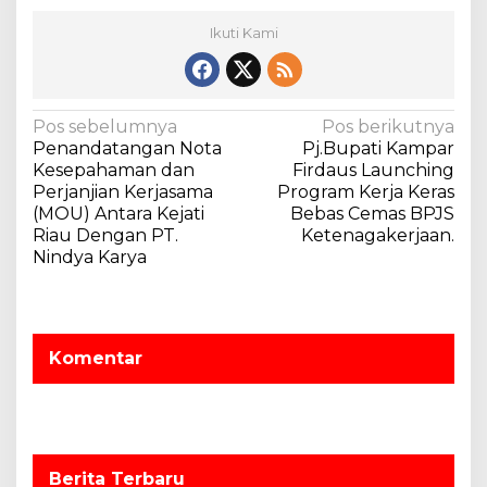
r
Ikuti Kami
s
e
j
a
r
N
Pos sebelumnya
Pos berikutnya
a
Penandatangan Nota
Pj.Bupati Kampar
a
h
Kesepahaman dan
Firdaus Launching
v
S
Perjanjian Kerjasama
Program Kerja Keras
a
(MOU) Antara Kejati
Bebas Cemas BPJS
i
l
Riau Dengan PT.
Ketenagakerjaan.
g
a
Nindya Karya
h
a
S
s
a
i
t
Komentar
u
p
n
o
y
a
s
W
a
Berita Terbaru