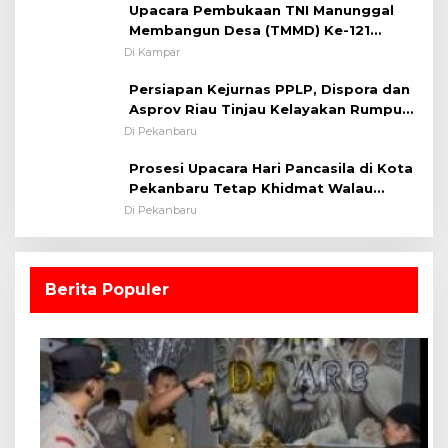
Upacara Pembukaan TNI Manunggal
Membangun Desa (TMMD) Ke-121
Kodim 0313/KPR Tahun 2024) ?
Di Kampar
Persiapan Kejurnas PPLP, Dispora dan
Asprov Riau Tinjau Kelayakan Rumput
Lapangan Sepakbola
Di Pekanbaru
Prosesi Upacara Hari Pancasila di Kota
Pekanbaru Tetap Khidmat Walau
Dalam Ruangan
Di Pekanbaru
Berita Populer