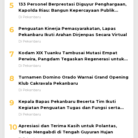
5
133 Personel Berprestasi Diguyur Penghargaan,
Kapolda Riau: Bangun Kepercayaan Publik
dengan Karya Nyata
Di Pekanbaru
6
Penguatan Kinerja Pemasyarakatan, Lapas
Pekanbaru Ikuti Arahan Dirjenpas Secara Virtual
Di Pekanbaru
7
Kodam XIX Tuanku Tambusai Mutasi Empat
Perwira, Pangdam Tegaskan Regenerasi untuk
Perkuat Kinerja Satuan
Di Pekanbaru
8
Turnamen Domino Orado Warnai Grand Opening
Klub Cakravala Pekanbaru
Di Pekanbaru
9
Kepala Bapas Pekanbaru Beserta Tim Ikuti
Kegiatan Penguatan Tugas dan Fungsi serta
Paparan Penempatan WBP ke Lapas Terbuka
Di Pekanbaru
10
Apresiasi dan Terima Kasih untuk Polantas,
Tetap Mengabdi di Tengah Guyuran Hujan