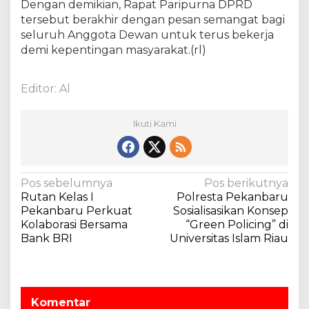
Dengan demikian, Rapat Paripurna DPRD
tersebut berakhir dengan pesan semangat bagi
seluruh Anggota Dewan untuk terus bekerja
demi kepentingan masyarakat.(rl)
Editor: Al
Ikuti Kami
N
Pos sebelumnya
Pos berikutnya
Rutan Kelas I
Polresta Pekanbaru
a
Pekanbaru Perkuat
Sosialisasikan Konsep
v
Kolaborasi Bersama
“Green Policing” di
Bank BRI
Universitas Islam Riau
i
g
a
s
Komentar