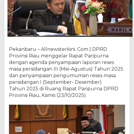
a
t
P
a
r
i
p
u
Pekanbaru – Allnewsterkini. Com | DPRD
r
Provinsi Riau menggelar Rapat Paripurna
n
dengan agenda penyampaian laporan reses
a
A
masa persidangan III (Mei-Agustus) Tahun 2025
g
dan penyampaian pengumuman reses masa
e
persidangan I (September- Desember)
n
Tahun 2025 di Ruang Rapat Paripurna DPRD
d
Provinsi Riau, Kamis (23/10/2025).
a
P
e
n
y
a