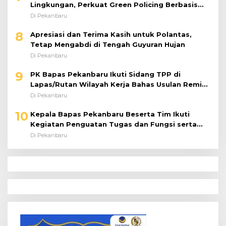
Lingkungan, Perkuat Green Policing Berbasis
Riset
Di Pekanbaru
8
Apresiasi dan Terima Kasih untuk Polantas,
Tetap Mengabdi di Tengah Guyuran Hujan
Di Pekanbaru
9
PK Bapas Pekanbaru Ikuti Sidang TPP di
Lapas/Rutan Wilayah Kerja Bahas Usulan Remisi
Umum Jelang Hari Kemerdekaan
Di Pekanbaru
10
Kepala Bapas Pekanbaru Beserta Tim Ikuti
Kegiatan Penguatan Tugas dan Fungsi serta
Paparan Penempatan WBP ke Lapas Terbuka
Di Pekanbaru