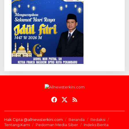
Hak Cipta @allnewsterkini.com
Beranda
Redaksi
Tentang Kami
Pedoman Media Siber
Indeks Berita