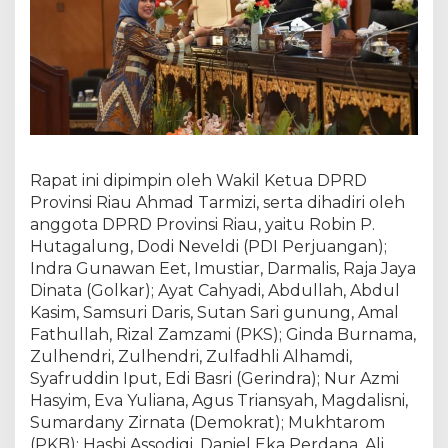
m
p
a
i
a
n
l
a
p
Rapat ini dipimpin oleh Wakil Ketua DPRD
o
r
Provinsi Riau Ahmad Tarmizi, serta dihadiri oleh
a
anggota DPRD Provinsi Riau, yaitu Robin P.
n
Hutagalung, Dodi Neveldi (PDI Perjuangan);
R
Indra Gunawan Eet, Imustiar, Darmalis, Raja Jaya
e
Dinata (Golkar); Ayat Cahyadi, Abdullah, Abdul
s
Kasim, Samsuri Daris, Sutan Sari gunung, Amal
e
Fathullah, Rizal Zamzami (PKS); Ginda Burnama,
s
Zulhendri, Zulhendri, Zulfadhli Alhamdi,
M
Syafruddin Iput, Edi Basri (Gerindra); Nur Azmi
a
Hasyim, Eva Yuliana, Agus Triansyah, Magdalisni,
s
a
Sumardany Zirnata (Demokrat); Mukhtarom
P
(PKB); Hasbi Assodiqi, Daniel Eka Perdana, Ali