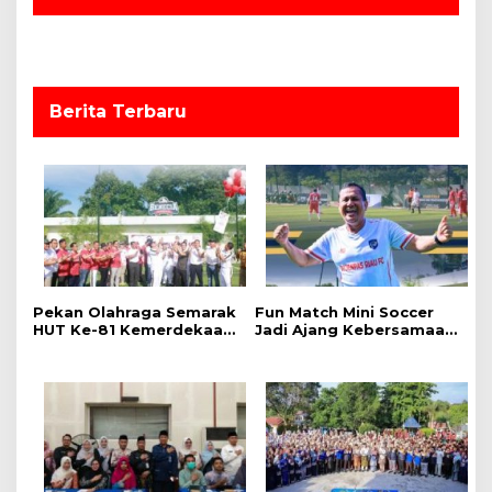
i
p
o
s
Berita Terbaru
Pekan Olahraga Semarak
Fun Match Mini Soccer
HUT Ke-81 Kemerdekaan
Jadi Ajang Kebersamaan
RI Resmi Dibuka, Perkuat
Kakanwil dan Kepala UPT
Soliditas dan Sportivitas
Pemasyarakatan se-Riau
Pegawai