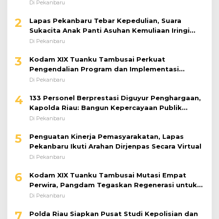
Di Pekanbaru
2
Lapas Pekanbaru Tebar Kepedulian, Suara
Sukacita Anak Panti Asuhan Kemuliaan Iringi
Bantuan Sosial
Di Pekanbaru
3
Kodam XIX Tuanku Tambusai Perkuat
Pengendalian Program dan Implementasi
Doktrin TNI AD
Di Pekanbaru
4
133 Personel Berprestasi Diguyur Penghargaan,
Kapolda Riau: Bangun Kepercayaan Publik
dengan Karya Nyata
Di Pekanbaru
5
Penguatan Kinerja Pemasyarakatan, Lapas
Pekanbaru Ikuti Arahan Dirjenpas Secara Virtual
Di Pekanbaru
6
Kodam XIX Tuanku Tambusai Mutasi Empat
Perwira, Pangdam Tegaskan Regenerasi untuk
Perkuat Kinerja Satuan
Di Pekanbaru
7
Polda Riau Siapkan Pusat Studi Kepolisian dan