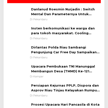
Danlanud Roesmin Nurjadin : Switch
Mental Dan Parameternya Untuk
Melaksanakan ✈
Di Pekanbaru
Insten berkomunikasi ke warga dan
para tokoh masyarakat. Cooling
System OMP LK ²024 Polsek Rumbai,
Di Pekanbaru
Kapolsek Iptu SAID ; Tekankan
Dirlantas Polda Riau Sambangi
Pentingnya Memelihara dan Menjaga
Pengunjung Car Free Day Sampaikan
Situasi Kondusif
Pesan Edukasi Kamtibmas &
Di Pekanbaru
Kamseltibcarlantas
Upacara Pembukaan TNI Manunggal
Membangun Desa (TMMD) Ke-121
Kodim 0313/KPR Tahun 2024) ?
Di Kampar
Persiapan Kejurnas PPLP, Dispora dan
Asprov Riau Tinjau Kelayakan Rumput
Lapangan Sepakbola
Di Pekanbaru
Prosesi Upacara Hari Pancasila di Kota