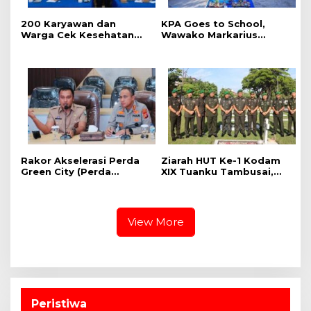
‎200 Karyawan dan
‎KPA Goes to School,
Warga Cek Kesehatan
‎Wawako Markarius
Gratis Momen RRI Fest
Anwar Edukasi
2026 RRI Pekanbaru
Pencegahan HIV/AIDS di
Kalangan Pelajar
Rakor Akselerasi Perda
Ziarah HUT Ke-1 Kodam
Green City (Perda
XIX Tuanku Tambusai,
Lingkungan) Kota
Penghormatan kepada
Pekanbaru Bersama
Pahlawan Berlangsung
Dinas Lingkungan Hidup
Khidmat
Kota Pekanbaru dan Tim
View More
Pakar
Peristiwa