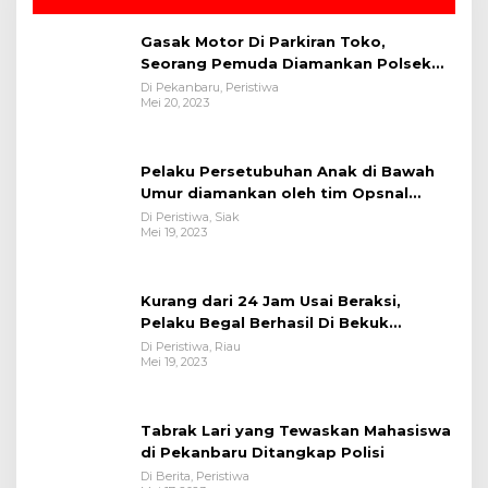
Gasak Motor Di Parkiran Toko,
Seorang Pemuda Diamankan Polsek
Bukit Raya
Di Pekanbaru, Peristiwa
Mei 20, 2023
Pelaku Persetubuhan Anak di Bawah
Umur diamankan oleh tim Opsnal
Polsek Tualang-Polres Siak-Polda Riau
Di Peristiwa, Siak
Mei 19, 2023
Kurang dari 24 Jam Usai Beraksi,
Pelaku Begal Berhasil Di Bekuk
Satreskrim Polres Kuansing
Di Peristiwa, Riau
Mei 19, 2023
Tabrak Lari yang Tewaskan Mahasiswa
di Pekanbaru Ditangkap Polisi
Di Berita, Peristiwa