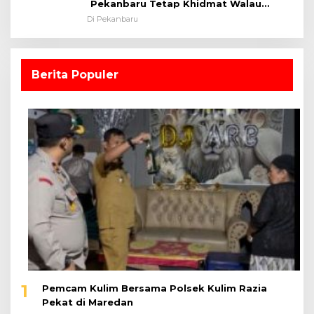
Pekanbaru Tetap Khidmat Walau
Dalam Ruangan
Di Pekanbaru
Berita Populer
1
Pemcam Kulim Bersama Polsek Kulim Razia
Pekat di Maredan