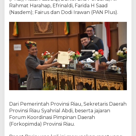
e
Rahmat Harahap, Efrinaldi, Farida H Saad
r
(Nasdem); Fairus dan Dodi Irawan (PAN Plus).
s
i
d
a
n
g
a
n
T
a
h
u
n
2
0
Dari Pemerintah Provinsi Riau, Sekretaris Daerah
2
Provinsi Riau Syahrial Abdi, beserta jajaran
5
Forum Koordinasi Pimpinan Daerah
(Forkopimda) Provinsi Riau.