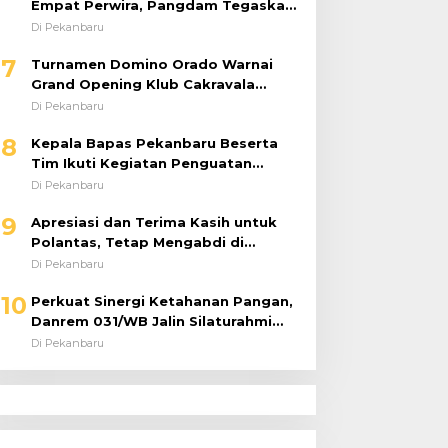
Empat Perwira, Pangdam Tegaskan
Regenerasi untuk Perkuat Kinerja
Di Pekanbaru
Satuan
7
Turnamen Domino Orado Warnai
Grand Opening Klub Cakravala
Pekanbaru
Di Pekanbaru
8
Kepala Bapas Pekanbaru Beserta
Tim Ikuti Kegiatan Penguatan
Tugas dan Fungsi serta Paparan
Di Pekanbaru
Penempatan WBP ke Lapas Terbuka
9
Apresiasi dan Terima Kasih untuk
Polantas, Tetap Mengabdi di
Tengah Guyuran Hujan
Di Pekanbaru
10
Perkuat Sinergi Ketahanan Pangan,
Danrem 031/WB Jalin Silaturahmi
dengan Pimwil Bulog Riau dan Kepri
Di Pekanbaru