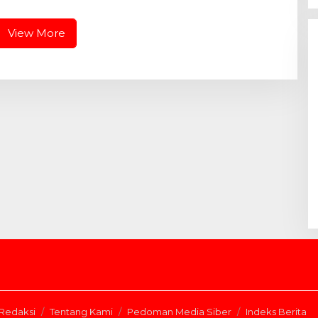
HUT RI dan HUT
Ekspedisi Merah Putih Presisi
 Riau
View More
Redaksi
Tentang Kami
Pedoman Media Siber
Indeks Berita