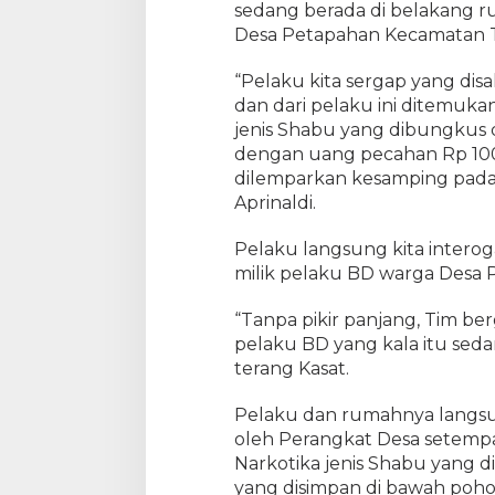
t
sedang berada di belakang r
d
Desa Petapahan Kecamatan 
i
T
“Pelaku kita sergap yang dis
a
dan dari pelaku ini ditemuka
n
jenis Shabu yang dibungkus 
g
dengan uang pecahan Rp 100
k
dilemparkan kesamping pada
a
Aprinaldi.
p
T
Pelaku langsung kita intero
i
m
milik pelaku BD warga Desa 
O
j
“Tanpa pikir panjang, Tim b
o
pelaku BD yang kala itu sed
l
terang Kasat.
o
y
Pelaku dan rumahnya langsun
o
oleh Perangkat Desa setempa
Narkotika jenis Shabu yang 
yang disimpan di bawah poho