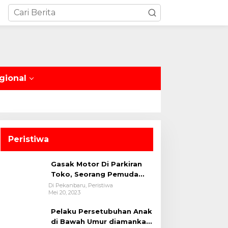
gional
Peristiwa
Gasak Motor Di Parkiran
Toko, Seorang Pemuda
Diamankan Polsek Bukit
Di Pekanbaru, Peristiwa
Mei 20, 2023
Raya
Pelaku Persetubuhan Anak
di Bawah Umur diamankan