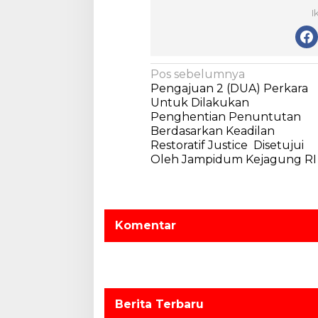
I
N
Pos sebelumnya
Pengajuan 2 (DUA) Perkara
a
Untuk Dilakukan
v
Penghentian Penuntutan
Berdasarkan Keadilan
i
Restoratif Justice Disetujui
g
Oleh Jampidum Kejagung RI
a
s
i
Komentar
p
o
s
Berita Terbaru