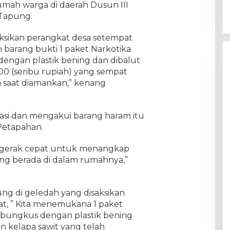
umah warga di daerah Dusun III
Tapung.
aksikan perangkat desa setempat
n barang bukti 1 paket Narkotika
dengan plastik bening dan dibalut
0 (seribu rupiah) yang sempat
 saat diamankan,” kenang
gasi dan mengakui barang haram itu
Petapahan.
ergerak cepat untuk menangkap
ang berada di dalam rumahnya,”
g di geledah yang disaksikan
t, ” Kita menemukana 1 paket
dibungkus dengan plastik bening
n kelapa sawit yang telah