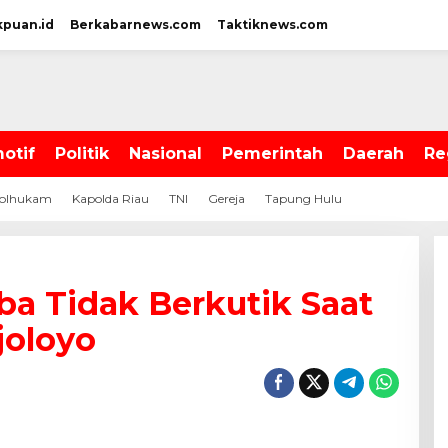
kpuan.id
Berkabarnews.com
Taktiknews.com
otif
Politik
Nasional
Pemerintah
Daerah
Re
olhukam
Kapolda Riau
TNI
Gereja
Tapung Hulu
ba Tidak Berkutik Saat
joloyo