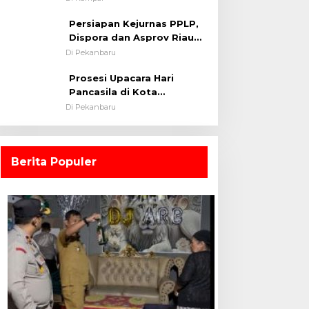
0313/KPR Tahun 2024) ?
Persiapan Kejurnas PPLP,
Dispora dan Asprov Riau
Tinjau Kelayakan Rumput
Di Pekanbaru
Lapangan Sepakbola
Prosesi Upacara Hari
Pancasila di Kota
Pekanbaru Tetap Khidmat
Di Pekanbaru
Walau Dalam Ruangan
Berita Populer