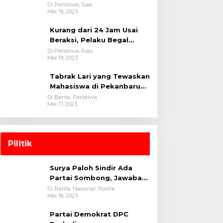
oleh tim Opsnal Polsek
Di Peristiwa, Siak
Mei 19, 2023
Tualang-Polres Siak-Polda
Riau
Kurang dari 24 Jam Usai
Beraksi, Pelaku Begal
Berhasil Di Bekuk
Di Peristiwa, Riau
Mei 19, 2023
Satreskrim Polres
Kuansing
Tabrak Lari yang Tewaskan
Mahasiswa di Pekanbaru
Ditangkap Polisi
Di Berita, Peristiwa
Mei 17, 2023
Pilitik
Surya Paloh Sindir Ada
Partai Sombong, Jawaban
Megawati
Di Berita, Nasional, Politik
Mei 18, 2023
Partai Demokrat DPC