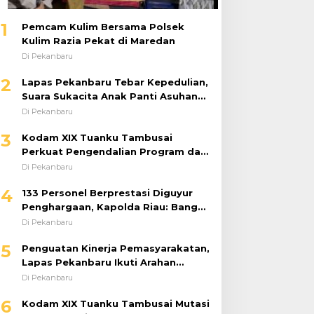
1
Pemcam Kulim Bersama Polsek
Kulim Razia Pekat di Maredan
Di Pekanbaru
2
Lapas Pekanbaru Tebar Kepedulian,
Suara Sukacita Anak Panti Asuhan
Kemuliaan Iringi Bantuan Sosial
Di Pekanbaru
3
Kodam XIX Tuanku Tambusai
Perkuat Pengendalian Program dan
Implementasi Doktrin TNI AD
Di Pekanbaru
4
133 Personel Berprestasi Diguyur
Penghargaan, Kapolda Riau: Bangun
Kepercayaan Publik dengan Karya
Di Pekanbaru
Nyata
5
Penguatan Kinerja Pemasyarakatan,
Lapas Pekanbaru Ikuti Arahan
Dirjenpas Secara Virtual
Di Pekanbaru
6
Kodam XIX Tuanku Tambusai Mutasi