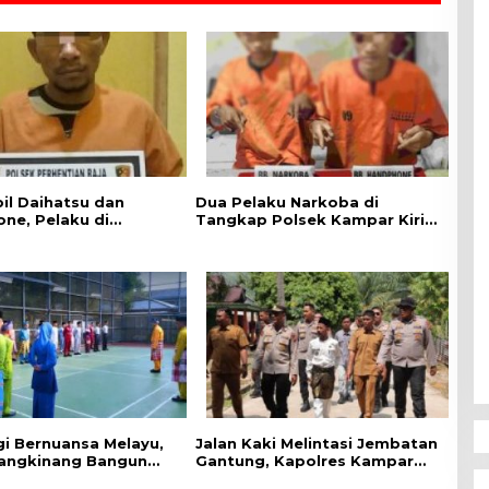
il Daihatsu dan
Dua Pelaku Narkoba di
ne, Pelaku di
Tangkap Polsek Kampar Kiri,
 Polsek Perhentian
Sita 12.07 Gram Sabu-sabu
gi Bernuansa Melayu,
Jalan Kaki Melintasi Jembatan
angkinang Bangun
Gantung, Kapolres Kampar
at Kebersamaan
Cek Kesiapan Lokasi