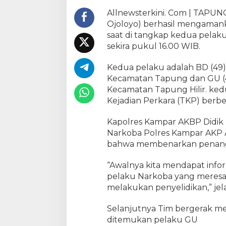
a
Allnewsterkini. Com | TAPUN
r
Ojoloyo) berhasil mengaman
k
saat di tangkap kedua pelaku 
o
sekira pukul 16.00 WIB.
b
a
Kedua pelaku adalah BD (49
T
i
Kecamatan Tapung dan GU (4
d
Kecamatan Tapung Hilir. ked
a
Kejadian Perkara (TKP) berbe
k
B
Kapolres Kampar AKBP Didik 
e
Narkoba Polres Kampar AKP
r
bahwa membenarkan penangk
k
u
“Awalnya kita mendapat info
t
pelaku Narkoba yang meresa
i
melakukan penyelidikan,” jela
k
S
Selanjutnya Tim bergerak m
a
a
ditemukan pelaku GU