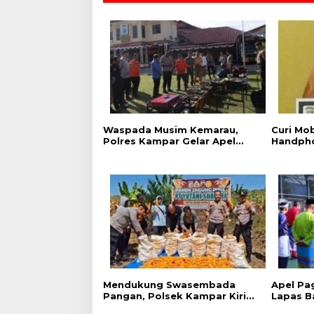
Waspada Musim Kemarau,
Curi Mob
Polres Kampar Gelar Apel
Handpho
Kesiapsiagaan Tangani
Tangkap
Karhutla
Raja
Mendukung Swasembada
Apel Pa
Pangan, Polsek Kampar Kiri
Lapas B
Hilir Pantau Panen Jagung di
Semang