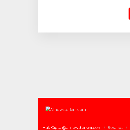
Lahan PT Yutani Suadiri
Sambut 
Provinsi
Hak Cipta @allnewsterkini.com
Beranda