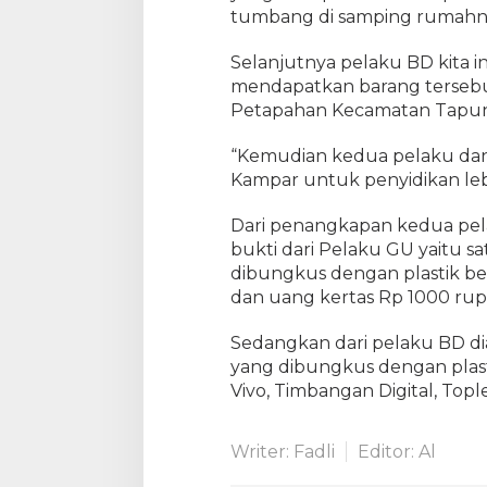
tumbang di samping rumahny
Selanjutnya pelaku BD kita i
mendapatkan barang tersebut
Petapahan Kecamatan Tapu
“Kemudian kedua pelaku dan 
Kampar untuk penyidikan lebih
Dari penangkapan kedua pel
bukti dari Pelaku GU yaitu 
dibungkus dengan plastik ben
dan uang kertas Rp 1000 rup
Sedangkan dari pelaku BD d
yang dibungkus dengan plasti
Vivo, Timbangan Digital, Topl
Writer: Fadli
Editor: Al