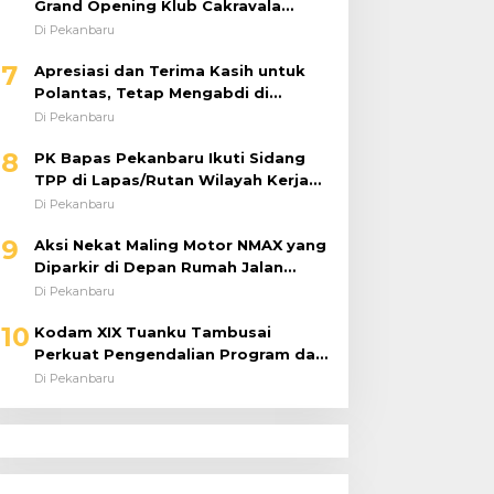
Grand Opening Klub Cakravala
Pekanbaru
Di Pekanbaru
7
Apresiasi dan Terima Kasih untuk
Polantas, Tetap Mengabdi di
Tengah Guyuran Hujan
Di Pekanbaru
8
PK Bapas Pekanbaru Ikuti Sidang
TPP di Lapas/Rutan Wilayah Kerja
Bahas Usulan Remisi Umum Jelang
Di Pekanbaru
Hari Kemerdekaan
9
Aksi Nekat Maling Motor NMAX yang
Diparkir di Depan Rumah Jalan
Tiung Raib Dicuri : Korban Minta
Di Pekanbaru
Pelaku Ditangkap Pihak Kepolisian
10
Kodam XIX Tuanku Tambusai
Perkuat Pengendalian Program dan
Implementasi Doktrin TNI AD
Di Pekanbaru