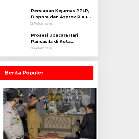
0313/KPR Tahun 2024) ?
Persiapan Kejurnas PPLP,
Dispora dan Asprov Riau
Tinjau Kelayakan Rumput
Di Pekanbaru
Lapangan Sepakbola
Prosesi Upacara Hari
Pancasila di Kota
Pekanbaru Tetap Khidmat
Di Pekanbaru
Walau Dalam Ruangan
Berita Populer