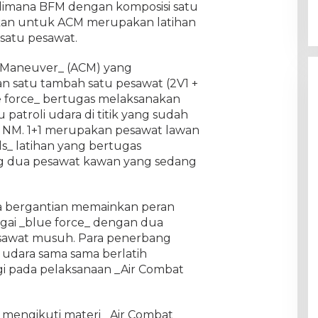
, dimana BFM dengan komposisi satu
kan untuk ACM merupakan latihan
satu pesawat.
t Maneuver_ (ACM) yang
an satu tambah satu pesawat (2V1 +
ue force_ bertugas melaksanakan
 patroli udara di titik yang sudah
0 NM. 1+1 merupakan pesawat lawan
s_ latihan yang bertugas
g dua pesawat kawan yang sedang
a bergantian memainkan peran
agai _blue force_ dengan dua
sawat musuh. Para penerbang
udara sama sama berlatih
gi pada pelaksanaan _Air Combat
mengikuti materi _Air Combat