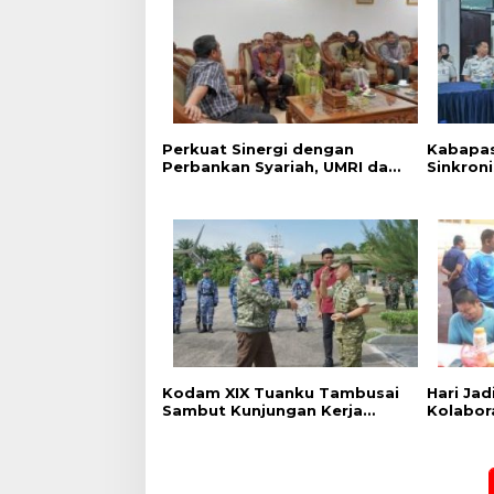
Perkuat Sinergi dengan
Kabapas
Perbankan Syariah, UMRI dan
Sinkron
Bank Syariah Nasional Jajaki
PK dan 
Kerja Sama Pembiayaan
Dukung 
untuk Pegawai
Kodam XIX Tuanku Tambusai
‎Hari Ja
Sambut Kunjungan Kerja
Kolabor
Menhan RI ke Yonif TP
Pekanba
952/Imam Bulqin dan Yonif TP
Stadion
898/Pancalang Cakti