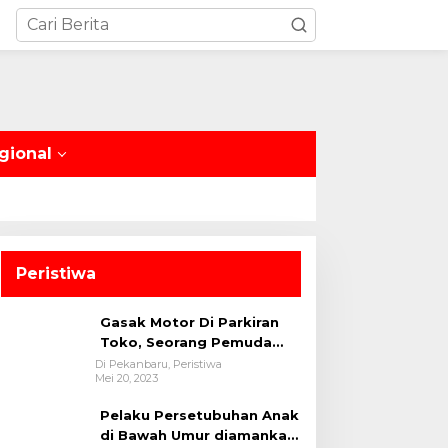
gional
Peristiwa
Gasak Motor Di Parkiran
Toko, Seorang Pemuda
Diamankan Polsek Bukit
Di Pekanbaru, Peristiwa
Mei 20, 2023
Raya
Pelaku Persetubuhan Anak
di Bawah Umur diamankan