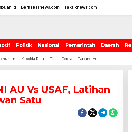
kpuan.id
Berkabarnews.com
Taktiknews.com
otif
Politik
Nasional
Pemerintah
Daerah
Re
olhukam
Kapolda Riau
TNI
Gereja
Tapung Hulu
NI AU Vs USAF, Latihan
wan Satu