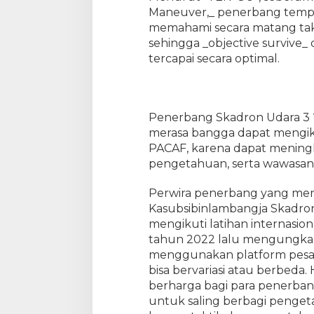
Maneuver,_ penerbang tempu
memahami secara matang takt
sehingga _objective survive_
tercapai secara optimal.
Penerbang Skadron Udara 3 “
merasa bangga dapat mengik
PACAF, karena dapat menin
pengetahuan, serta wawasan 
Perwira penerbang yang men
Kasubsibinlambangja Skadron
mengikuti latihan internasiona
tahun 2022 lalu mengungka
menggunakan platform pesaw
bisa bervariasi atau berbeda.
berharga bagi para penerban
untuk saling berbagi penget