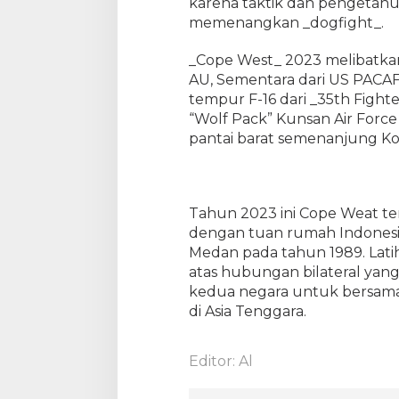
karena taktik dan pengetahu
memenangkan _dogfight_.
_Cope West_ 2023 melibatka
AU, Sementara dari US PACA
tempur F-16 dari _35th Fight
“Wolf Pack” Kunsan Air Force
pantai barat semenanjung Ko
Tahun 2023 ini Cope Weat ter
dengan tuan rumah Indonesia,
Medan pada tahun 1989. Lati
atas hubungan bilateral yang t
kedua negara untuk bersama-
di Asia Tenggara.
Editor: Al