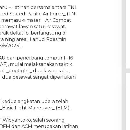
aru – Latihan bersama antara TNI
d Stated Pacific Air Force_ (TNI
a, memasuki materi _Air Combat
pesawat lawan satu Pesawat.
rak dekat ibi berlangsung di
training area_ Lanud Roesmin
5/6/2023).
AU dan penerbang tempur F-16
SAF), mulai melaksanakan taktik
at _dogfight_ dua lawan satu,
 dua pesawat sangat diperlukan.
kedua angkatan udara telah
_Basic Fight Maneuver_ (BFM).
 Widyantoko, salah seorang
, BFM dan ACM merupakan latihan