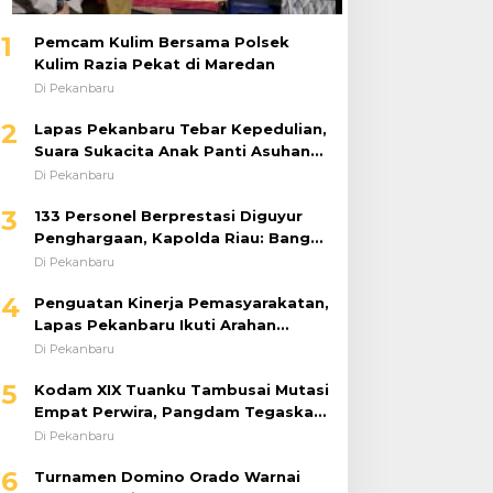
1
Pemcam Kulim Bersama Polsek
Kulim Razia Pekat di Maredan
Di Pekanbaru
2
Lapas Pekanbaru Tebar Kepedulian,
Suara Sukacita Anak Panti Asuhan
Kemuliaan Iringi Bantuan Sosial
Di Pekanbaru
3
133 Personel Berprestasi Diguyur
Penghargaan, Kapolda Riau: Bangun
Kepercayaan Publik dengan Karya
Di Pekanbaru
Nyata
4
Penguatan Kinerja Pemasyarakatan,
Lapas Pekanbaru Ikuti Arahan
Dirjenpas Secara Virtual
Di Pekanbaru
5
Kodam XIX Tuanku Tambusai Mutasi
Empat Perwira, Pangdam Tegaskan
Regenerasi untuk Perkuat Kinerja
Di Pekanbaru
Satuan
6
Turnamen Domino Orado Warnai