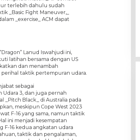
r terlebih dahulu sudah
ik _Basic Fight Maneuver,_
 dalam _exercise_ ACM dapat
Dragon” Lanud Iswahjudi ini,
uti latihan bersama dengan US
gkatkan dan menambah
perihal taktik pertempuran udara.
jabat sebagai
 Udara 3, dan juga pernah
l _Pitch Black_ di Australia pada
pkan, meskipun Cope West 2023
at F-16 yang sama, namun taktik
 Hal ini menjadi kesempatan
g F-16 kedua angkatan udara
ahuan, taktik dan pengalaman,