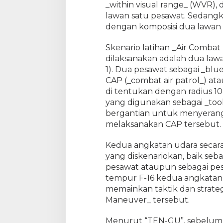
D
_within visual range_ (WVR)
o
lawan satu pesawat. Sedang
g
dengan komposisi dua lawan 
f
i
Skenario latihan _Air Comba
g
dilaksanakan adalah dua law
h
1). Dua pesawat sebagai _bl
t
CAP (_combat air patrol_) atau
_
di tentukan dengan radius 1
D
yang digunakan sebagai _tool
u
a
bergantian untuk menyeran
L
melaksanakan CAP tersebut.
a
w
Kedua angkatan udara secar
a
yang diskenariokan, baik seb
n
pesawat ataupun sebagai pe
S
tempur F-16 kedua angkatan 
a
memainkan taktik dan strate
t
Maneuver_ tersebut.
u
Menurut “TEN-GU”, sebelum 