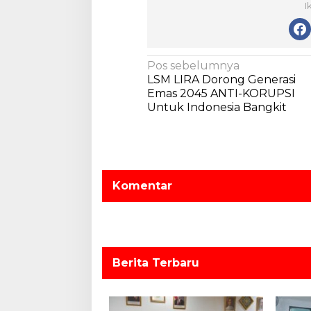
I
N
Pos sebelumnya
LSM LIRA Dorong Generasi
a
Emas 2045 ANTI-KORUPSI
v
Untuk Indonesia Bangkit
i
g
a
s
Komentar
i
p
o
s
Berita Terbaru