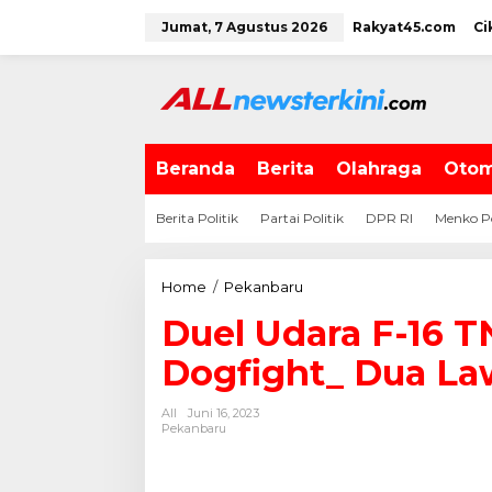
L
Jumat, 7 Agustus 2026
Rakyat45.com
Ci
e
w
a
t
i
k
e
Beranda
Berita
Olahraga
Otom
k
o
Berita Politik
Partai Politik
DPR RI
Menko P
n
t
e
Home
/
Pekanbaru
D
n
u
Duel Udara F-16 T
e
l
Dogfight_ Dua La
U
d
All
Juni 16, 2023
a
Pekanbaru
r
a
F