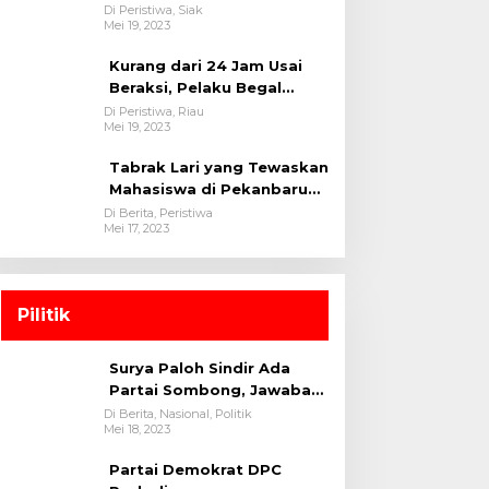
oleh tim Opsnal Polsek
Di Peristiwa, Siak
Mei 19, 2023
Tualang-Polres Siak-Polda
Riau
Kurang dari 24 Jam Usai
Beraksi, Pelaku Begal
Berhasil Di Bekuk
Di Peristiwa, Riau
Mei 19, 2023
Satreskrim Polres
Kuansing
Tabrak Lari yang Tewaskan
Mahasiswa di Pekanbaru
Ditangkap Polisi
Di Berita, Peristiwa
Mei 17, 2023
Pilitik
Surya Paloh Sindir Ada
Partai Sombong, Jawaban
Megawati
Di Berita, Nasional, Politik
Mei 18, 2023
Partai Demokrat DPC