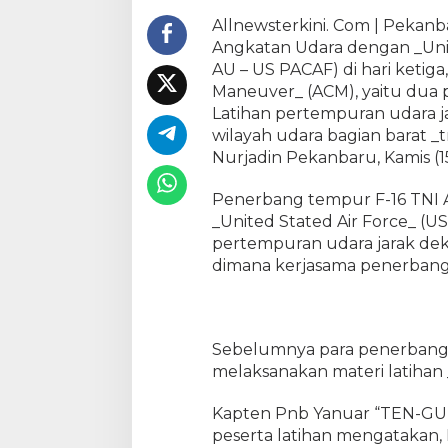
-
Allnewsterkini. Com | Pekanb
1
Angkatan Udara dengan _Unite
6
AU – US PACAF) di hari ketig
T
Maneuver_ (ACM), yaitu dua 
N
Latihan pertempuran udara ja
I
A
wilayah udara bagian barat _
U
Nurjadin Pekanbaru, Kamis (1
V
s
Penerbang tempur F-16 TNI 
U
_United Stated Air Force_ (U
S
pertempuran udara jarak dek
A
dimana kerjasama penerbang
F
,
L
a
Sebelumnya para penerbang 
t
melaksanakan materi latihan 
i
h
Kapten Pnb Yanuar “TEN-GU”
a
n
peserta latihan mengatakan