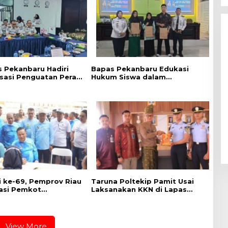
 Pekanbaru Hadiri
Bapas Pekanbaru Edukasi
isasi Penguatan Peran
Hukum Siswa dalam
Penyuluh Hukum
Kampanye Perlindungan
Keadilan Restoratif
Perempuan dan Anak
di ke-69, Pemprov Riau
Taruna Poltekip Pamit Usai
asi Pemkot
Laksanakan KKN di Lapas
ru Gelar CKG di
Pekanbaru
 Utama
View More