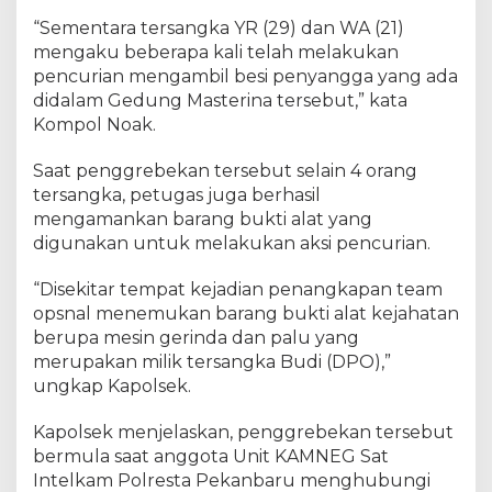
a
“Sementara tersangka YR (29) dan WA (21)
n
mengaku beberapa kali telah melakukan
4
pencurian mengambil besi penyangga yang ada
O
didalam Gedung Masterina tersebut,” kata
r
Kompol Noak.
a
n
g
Saat penggrebekan tersebut selain 4 orang
T
tersangka, petugas juga berhasil
e
mengamankan barang bukti alat yang
r
digunakan untuk melakukan aksi pencurian.
d
u
“Disekitar tempat kejadian penangkapan team
g
opsnal menemukan barang bukti alat kejahatan
a
berupa mesin gerinda dan palu yang
P
merupakan milik tersangka Budi (DPO),”
e
ungkap Kapolsek.
l
a
Kapolsek menjelaskan, penggrebekan tersebut
k
u
bermula saat anggota Unit KAMNEG Sat
Intelkam Polresta Pekanbaru menghubungi