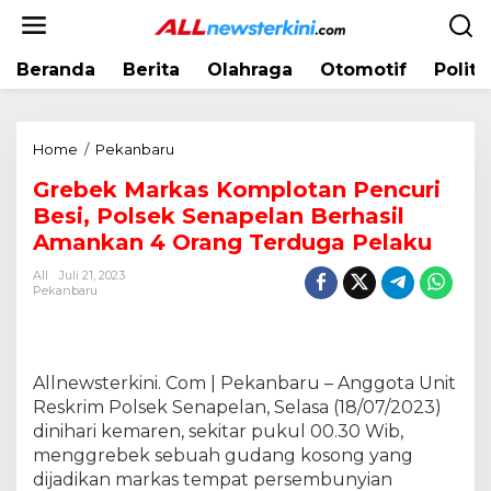
L
e
w
Beranda
Berita
Olahraga
Otomotif
Politi
a
t
i
k
Home
/
Pekanbaru
G
e
r
k
Grebek Markas Komplotan Pencuri
e
o
Besi, Polsek Senapelan Berhasil
b
n
e
Amankan 4 Orang Terduga Pelaku
t
k
e
All
Juli 21, 2023
M
Pekanbaru
n
a
r
k
a
Allnewsterkini. Com | Pekanbaru – Anggota Unit
s
Reskrim Polsek Senapelan, Selasa (18/07/2023)
K
dinihari kemaren, sekitar pukul 00.30 Wib,
o
menggrebek sebuah gudang kosong yang
m
dijadikan markas tempat persembunyian
p