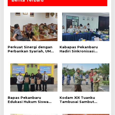
Berita Terbaru
Perkuat Sinergi dengan
Kabapas Pekanbaru
Perbankan Syariah, UMRI
Hadiri Sinkronisasi
dan Bank Syariah
Penguatan Peran PK dan
Nasional Jajaki Kerja
Penyuluh Hukum Dukung
Sama Pembiayaan untuk
Keadilan Restoratif
Pegawai
Bapas Pekanbaru
Kodam XIX Tuanku
Edukasi Hukum Siswa
Tambusai Sambut
dalam Kampanye
Kunjungan Kerja Menhan
Perlindungan
RI ke Yonif TP 952/Imam
Perempuan dan Anak
Bulqin dan Yonif TP