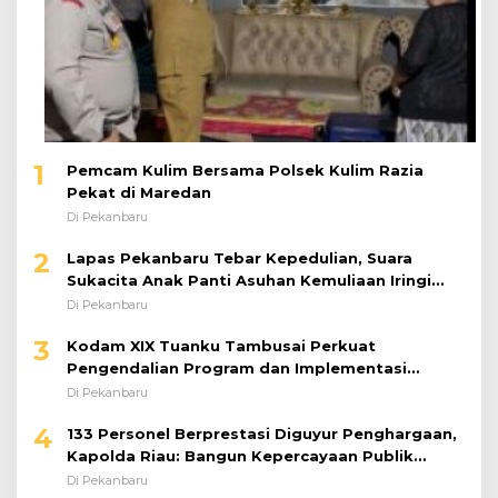
1
Pemcam Kulim Bersama Polsek Kulim Razia
Pekat di Maredan
Di Pekanbaru
2
Lapas Pekanbaru Tebar Kepedulian, Suara
Sukacita Anak Panti Asuhan Kemuliaan Iringi
Bantuan Sosial
Di Pekanbaru
3
Kodam XIX Tuanku Tambusai Perkuat
Pengendalian Program dan Implementasi
Doktrin TNI AD
Di Pekanbaru
4
133 Personel Berprestasi Diguyur Penghargaan,
Kapolda Riau: Bangun Kepercayaan Publik
dengan Karya Nyata
Di Pekanbaru