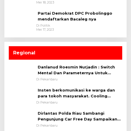
Mei 18, 2023
Partai Demokrat DPC Probolinggo
mendaftarkan Bacaleg nya
Di Politik
Mei 17, 2023
Regional
Danlanud Roesmin Nurjadin : Switch
Mental Dan Parameternya Untuk
Melaksanakan ✈
Di Pekanbaru
Insten berkomunikasi ke warga dan
para tokoh masyarakat. Cooling
System OMP LK ²024 Polsek Rumbai,
Di Pekanbaru
Kapolsek Iptu SAID ; Tekankan
Dirlantas Polda Riau Sambangi
Pentingnya Memelihara dan Menjaga
Pengunjung Car Free Day Sampaikan
Situasi Kondusif
Pesan Edukasi Kamtibmas &
Di Pekanbaru
Kamseltibcarlantas