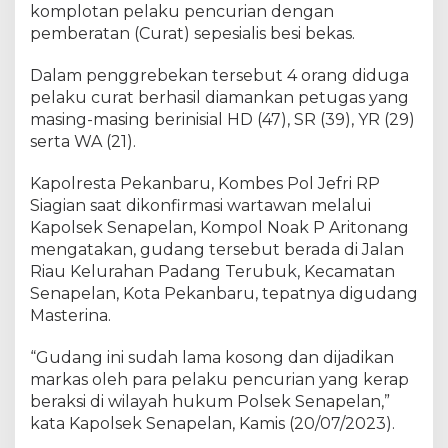
l
komplotan pelaku pencurian dengan
o
pemberatan (Curat) sepesialis besi bekas.
t
a
Dalam penggrebekan tersebut 4 orang diduga
n
pelaku curat berhasil diamankan petugas yang
P
masing-masing berinisial HD (47), SR (39), YR (29)
e
serta WA (21).
n
c
Kapolresta Pekanbaru, Kombes Pol Jefri RP
u
Siagian saat dikonfirmasi wartawan melalui
r
Kapolsek Senapelan, Kompol Noak P Aritonang
i
mengatakan, gudang tersebut berada di Jalan
B
e
Riau Kelurahan Padang Terubuk, Kecamatan
s
Senapelan, Kota Pekanbaru, tepatnya digudang
i
Masterina.
,
P
“Gudang ini sudah lama kosong dan dijadikan
o
markas oleh para pelaku pencurian yang kerap
l
beraksi di wilayah hukum Polsek Senapelan,”
s
kata Kapolsek Senapelan, Kamis (20/07/2023).
e