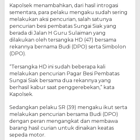
k
Kapolsek menambahkan, dari hasil introgasi
S
sementara, para pelaku mengaku sudah sering
e
melakukan aksi pencurian, salah satunya
n
a
pencurian besi pembatas Sungai Siak yang
p
berada di Jalan H Guru Sulaiman yang
e
dilakukan oleh tersangka HD (47) bersama
l
rekannya bernama Budi (DPO) serta Simbolon
a
(DPO).
n
B
“Tersangka HD ini sudah beberapa kali
e
melakukan pencurian Pagar Besi Pembatas
r
Sungai Siak bersama dua rekannya yang
h
berhasil kabur saat penggerebekan,” kata
a
Kapolsek.
s
i
l
Sedangkan pelaku SR (39) mengaku ikut serta
A
melakukan pencurian bersama Budi (DPO)
m
dengan peran mengangkat dan membawa
a
barang hasil curian untuk dinaikan keatas
n
sepeda motor.
k