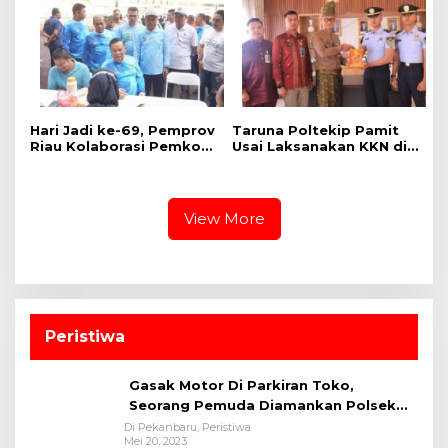
898/Pancalang Cakti
‎Hari Jadi ke-69, Pemprov
Taruna Poltekip Pamit
Riau Kolaborasi Pemkot
Usai Laksanakan KKN di
Pekanbaru Gelar CKG di
Lapas Pekanbaru
Stadion Utama
View More
Peristiwa
Gasak Motor Di Parkiran Toko,
Seorang Pemuda Diamankan Polsek
Bukit Raya
Di Pekanbaru, Peristiwa
Mei 20, 2023