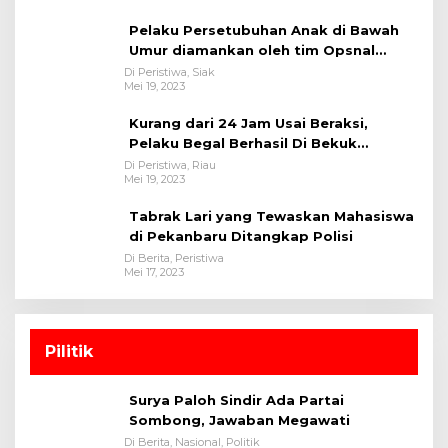
Pelaku Persetubuhan Anak di Bawah
Umur diamankan oleh tim Opsnal
Polsek Tualang-Polres Siak-Polda Riau
Di Peristiwa, Siak
Mei 19, 2023
Kurang dari 24 Jam Usai Beraksi,
Pelaku Begal Berhasil Di Bekuk
Satreskrim Polres Kuansing
Di Peristiwa, Riau
Mei 19, 2023
Tabrak Lari yang Tewaskan Mahasiswa
di Pekanbaru Ditangkap Polisi
Di Berita, Peristiwa
Mei 17, 2023
Pilitik
Surya Paloh Sindir Ada Partai
Sombong, Jawaban Megawati
Di Berita, Nasional, Politik