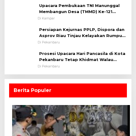
Upacara Pembukaan TNI Manunggal
Membangun Desa (TMMD) Ke-121
Kodim 0313/KPR Tahun 2024) ?
Di Kampar
Persiapan Kejurnas PPLP, Dispora dan
Asprov Riau Tinjau Kelayakan Rumput
Lapangan Sepakbola
Di Pekanbaru
Prosesi Upacara Hari Pancasila di Kota
Pekanbaru Tetap Khidmat Walau
Dalam Ruangan
Di Pekanbaru
Berita Populer