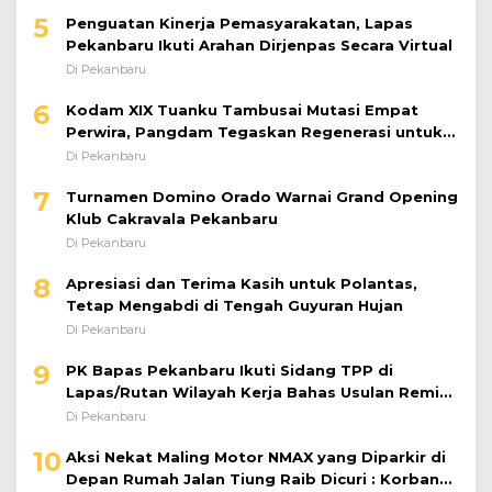
5
Penguatan Kinerja Pemasyarakatan, Lapas
Pekanbaru Ikuti Arahan Dirjenpas Secara Virtual
Di Pekanbaru
6
Kodam XIX Tuanku Tambusai Mutasi Empat
Perwira, Pangdam Tegaskan Regenerasi untuk
Perkuat Kinerja Satuan
Di Pekanbaru
7
Turnamen Domino Orado Warnai Grand Opening
Klub Cakravala Pekanbaru
Di Pekanbaru
8
Apresiasi dan Terima Kasih untuk Polantas,
Tetap Mengabdi di Tengah Guyuran Hujan
Di Pekanbaru
9
PK Bapas Pekanbaru Ikuti Sidang TPP di
Lapas/Rutan Wilayah Kerja Bahas Usulan Remisi
Umum Jelang Hari Kemerdekaan
Di Pekanbaru
10
Aksi Nekat Maling Motor NMAX yang Diparkir di
Depan Rumah Jalan Tiung Raib Dicuri : Korban