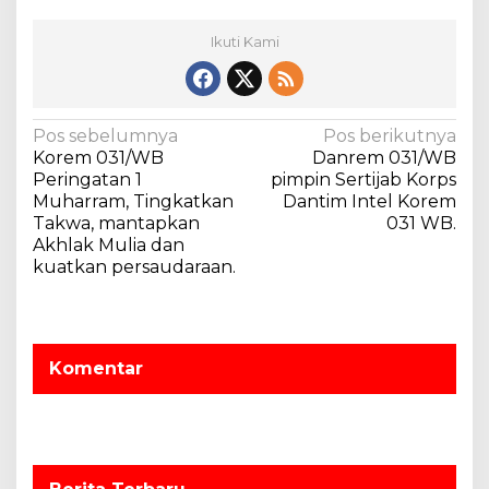
Ikuti Kami
N
Pos sebelumnya
Pos berikutnya
Korem 031/WB
Danrem 031/WB
a
Peringatan 1
pimpin Sertijab Korps
v
Muharram, Tingkatkan
Dantim Intel Korem
Takwa, mantapkan
031 WB.
i
Akhlak Mulia dan
g
kuatkan persaudaraan.
a
s
i
Komentar
p
o
s