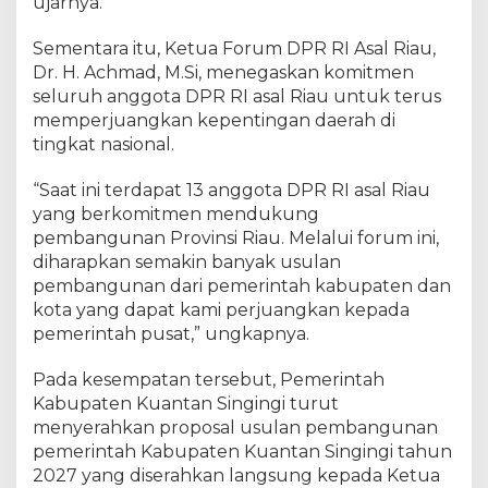
ujarnya.
n
P
Sementara itu, Ketua Forum DPR RI Asal Riau,
e
Dr. H. Achmad, M.Si, menegaskan komitmen
m
seluruh anggota DPR RI asal Riau untuk terus
b
memperjuangkan kepentingan daerah di
a
tingkat nasional.
n
g
u
“Saat ini terdapat 13 anggota DPR RI asal Riau
n
yang berkomitmen mendukung
a
pembangunan Provinsi Riau. Melalui forum ini,
n
diharapkan semakin banyak usulan
k
pembangunan dari pemerintah kabupaten dan
e
kota yang dapat kami perjuangkan kepada
P
pemerintah pusat,” ungkapnya.
e
m
Pada kesempatan tersebut, Pemerintah
e
Kabupaten Kuantan Singingi turut
r
menyerahkan proposal usulan pembangunan
i
n
pemerintah Kabupaten Kuantan Singingi tahun
t
2027 yang diserahkan langsung kepada Ketua