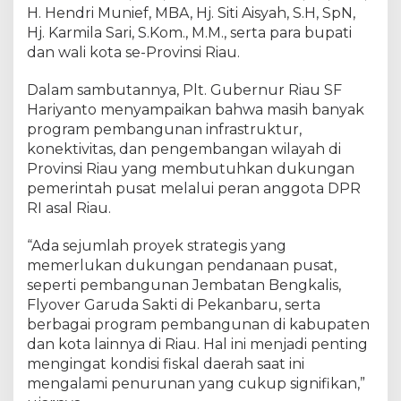
a
H. Hendri Munief, MBA, Hj. Siti Aisyah, S.H, SpN,
b
Hj. Karmila Sari, S.Kom., M.M., serta para bupati
K
dan wali kota se-Provinsi Riau.
u
a
Dalam sambutannya, Plt. Gubernur Riau SF
n
s
Hariyanto menyampaikan bahwa masih banyak
i
program pembangunan infrastruktur,
n
konektivitas, dan pengembangan wilayah di
g
Provinsi Riau yang membutuhkan dukungan
S
pemerintah pusat melalui peran anggota DPR
e
RI asal Riau.
r
a
“Ada sejumlah proyek strategis yang
h
memerlukan dukungan pendanaan pusat,
k
seperti pembangunan Jembatan Bengkalis,
a
Flyover Garuda Sakti di Pekanbaru, serta
n
U
berbagai program pembangunan di kabupaten
s
dan kota lainnya di Riau. Hal ini menjadi penting
u
mengingat kondisi fiskal daerah saat ini
l
mengalami penurunan yang cukup signifikan,”
a