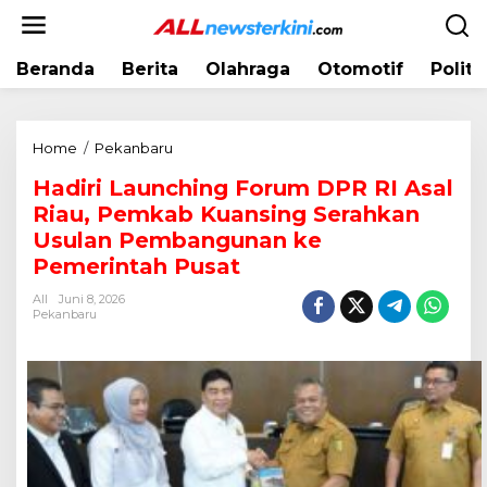
L
e
w
Beranda
Berita
Olahraga
Otomotif
Politi
a
t
i
k
Home
/
Pekanbaru
H
e
a
k
Hadiri Launching Forum DPR RI Asal
d
o
Riau, Pemkab Kuansing Serahkan
i
n
r
Usulan Pembangunan ke
t
i
Pemerintah Pusat
e
L
n
All
Juni 8, 2026
a
Pekanbaru
u
n
c
h
i
n
g
F