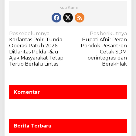
Ikuti Kami
N
Pos sebelumnya
Pos berikutnya
Korlantas Polri Tunda
Bupati Afni : Peran
a
Operasi Patuh 2026,
Pondok Pesantren
v
Ditlantas Polda Riau
Cetak SDM
Ajak Masyarakat Tetap
berintegrasi dan
i
Tertib Berlalu Lintas
Berakhlak
g
a
s
Komentar
i
p
o
s
Berita Terbaru