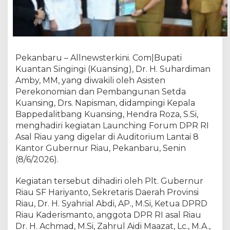
o
r
u
m
D
P
Pekanbaru – Allnewsterkini. Com|Bupati
R
Kuantan Singingi (Kuansing), Dr. H. Suhardiman
R
Amby, MM, yang diwakili oleh Asisten
I
Perekonomian dan Pembangunan Setda
A
Kuansing, Drs. Napisman, didampingi Kepala
s
Bappedalitbang Kuansing, Hendra Roza, S.Si,
a
menghadiri kegiatan Launching Forum DPR RI
l
Asal Riau yang digelar di Auditorium Lantai 8
R
Kantor Gubernur Riau, Pekanbaru, Senin
i
a
(8/6/2026).
u
,
Kegiatan tersebut dihadiri oleh Plt. Gubernur
P
Riau SF Hariyanto, Sekretaris Daerah Provinsi
e
Riau, Dr. H. Syahrial Abdi, AP., M.Si, Ketua DPRD
m
Riau Kaderismanto, anggota DPR RI asal Riau
k
Dr. H. Achmad, M.Si, Zahrul Aidi Maazat, Lc., M.A.,