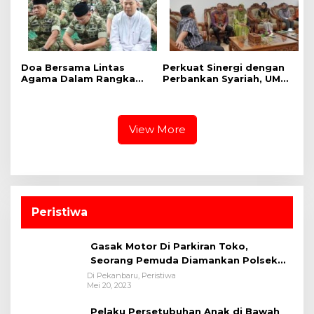
Doa Bersama Lintas
Perkuat Sinergi dengan
Agama Dalam Rangka
Perbankan Syariah, UMRI
HUT Ke-1 Kodam XIX
dan Bank Syariah
Tuanku Tambusai
Nasional Jajaki Kerja
Sama Pembiayaan untuk
Pegawai
View More
Peristiwa
Gasak Motor Di Parkiran Toko,
Seorang Pemuda Diamankan Polsek
Bukit Raya
Di Pekanbaru, Peristiwa
Mei 20, 2023
Pelaku Persetubuhan Anak di Bawah