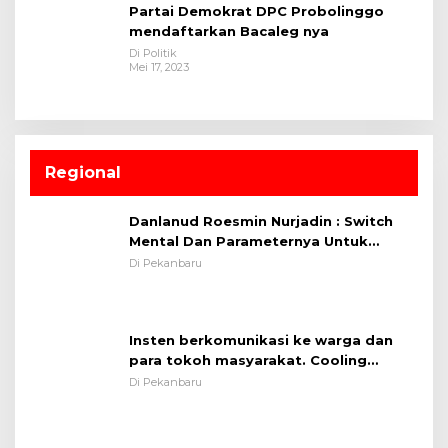
Partai Demokrat DPC Probolinggo
mendaftarkan Bacaleg nya
Di Politik
Mei 17, 2023
Regional
Danlanud Roesmin Nurjadin : Switch
Mental Dan Parameternya Untuk
Melaksanakan ✈
Di Pekanbaru
Insten berkomunikasi ke warga dan
para tokoh masyarakat. Cooling
System OMP LK ²024 Polsek Rumbai,
Di Pekanbaru
Kapolsek Iptu SAID ; Tekankan
Pentingnya Memelihara dan Menjaga
Situasi Kondusif