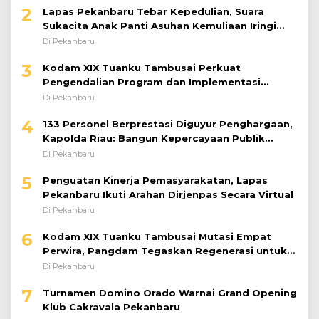
2
Lapas Pekanbaru Tebar Kepedulian, Suara
Sukacita Anak Panti Asuhan Kemuliaan Iringi
Bantuan Sosial
Di Pekanbaru
3
Kodam XIX Tuanku Tambusai Perkuat
Pengendalian Program dan Implementasi
Doktrin TNI AD
Di Pekanbaru
4
133 Personel Berprestasi Diguyur Penghargaan,
Kapolda Riau: Bangun Kepercayaan Publik
dengan Karya Nyata
Di Pekanbaru
5
Penguatan Kinerja Pemasyarakatan, Lapas
Pekanbaru Ikuti Arahan Dirjenpas Secara Virtual
Di Pekanbaru
6
Kodam XIX Tuanku Tambusai Mutasi Empat
Perwira, Pangdam Tegaskan Regenerasi untuk
Perkuat Kinerja Satuan
Di Pekanbaru
7
Turnamen Domino Orado Warnai Grand Opening
Klub Cakravala Pekanbaru