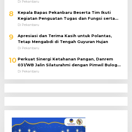
Di Pekanbaru
8
Kepala Bapas Pekanbaru Beserta Tim Ikuti
Kegiatan Penguatan Tugas dan Fungsi serta
Paparan Penempatan WBP ke Lapas Terbuka
Di Pekanbaru
9
Apresiasi dan Terima Kasih untuk Polantas,
Tetap Mengabdi di Tengah Guyuran Hujan
Di Pekanbaru
10
Perkuat Sinergi Ketahanan Pangan, Danrem
031/WB Jalin Silaturahmi dengan Pimwil Bulog
Riau dan Kepri
Di Pekanbaru