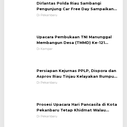
Dirlantas Polda Riau Sambangi
Pengunjung Car Free Day Sampaikan
Pesan Edukasi Kamtibmas &
Di Pekanbaru
Kamseltibcarlantas
Upacara Pembukaan TNI Manunggal
Membangun Desa (TMMD) Ke-121
Kodim 0313/KPR Tahun 2024) ?
Di Kampar
Persiapan Kejurnas PPLP, Dispora dan
Asprov Riau Tinjau Kelayakan Rumput
Lapangan Sepakbola
Di Pekanbaru
Prosesi Upacara Hari Pancasila di Kota
Pekanbaru Tetap Khidmat Walau
Dalam Ruangan
Di Pekanbaru