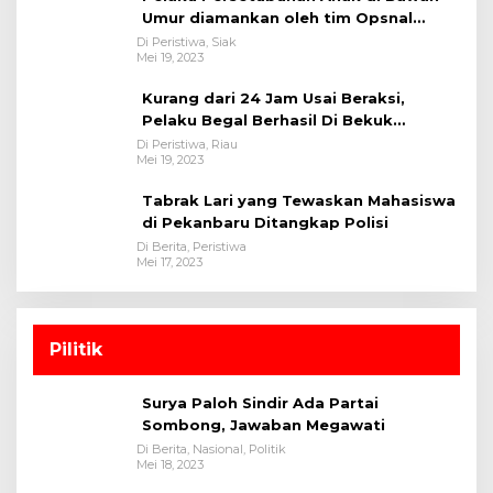
Umur diamankan oleh tim Opsnal
Polsek Tualang-Polres Siak-Polda Riau
Di Peristiwa, Siak
Mei 19, 2023
Kurang dari 24 Jam Usai Beraksi,
Pelaku Begal Berhasil Di Bekuk
Satreskrim Polres Kuansing
Di Peristiwa, Riau
Mei 19, 2023
Tabrak Lari yang Tewaskan Mahasiswa
di Pekanbaru Ditangkap Polisi
Di Berita, Peristiwa
Mei 17, 2023
Pilitik
Surya Paloh Sindir Ada Partai
Sombong, Jawaban Megawati
Di Berita, Nasional, Politik
Mei 18, 2023