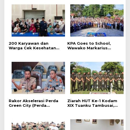
‎200 Karyawan dan
‎KPA Goes to School,
Warga Cek Kesehatan
‎Wawako Markarius
Gratis Momen RRI Fest
Anwar Edukasi
2026 RRI Pekanbaru
Pencegahan HIV/AIDS di
Kalangan Pelajar
Rakor Akselerasi Perda
Ziarah HUT Ke-1 Kodam
Green City (Perda
XIX Tuanku Tambusai,
Lingkungan) Kota
Penghormatan kepada
Pekanbaru Bersama
Pahlawan Berlangsung
Dinas Lingkungan Hidup
Khidmat
Kota Pekanbaru dan Tim
Pakar