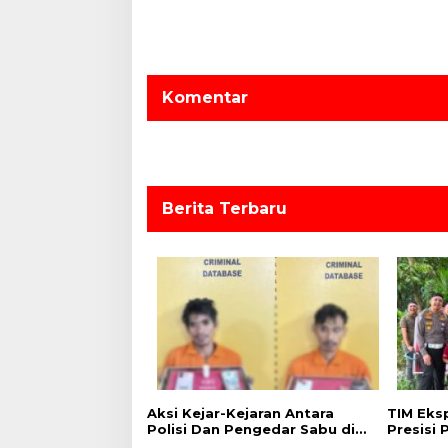
g
a
s
Komentar
i
p
o
s
Berita Terbaru
Aksi Kejar-Kejaran Antara
TIM Eks
Polisi Dan Pengedar Sabu di
Presisi
Kebun Sawit, Satresnarkoba
Pedala