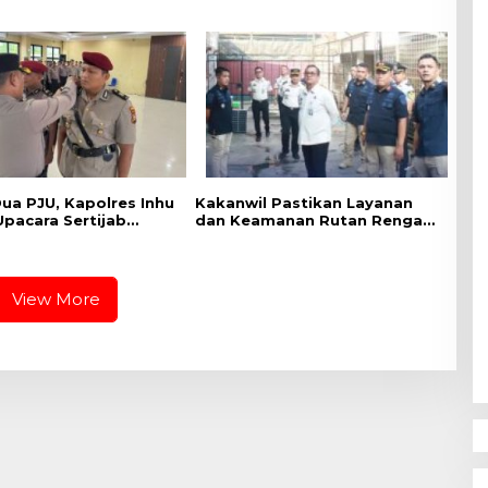
n Semangat Merah
Oknum PNS Hingga Oknum
adirkan Kepedulian
Satpam
ntuk Negeri
ua PJU, Kapolres Inhu
Kakanwil Pastikan Layanan
Upacara Sertijab
dan Keamanan Rutan Rengat
ps dan Kasat Res
Berjalan Optimal
a
View More