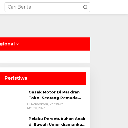
gional
Peristiwa
Gasak Motor Di Parkiran
Toko, Seorang Pemuda
Diamankan Polsek Bukit
Di Pekanbaru, Peristiwa
Mei 20, 2023
Raya
Pelaku Persetubuhan Anak
di Bawah Umur diamankan