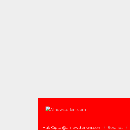
Hak Cipta @allnewsterkini.com
Beranda