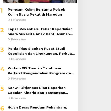
1
Pemcam Kulim Bersama Polsek
Kulim Razia Pekat di Maredan
Di Pekanbaru
2
Lapas Pekanbaru Tebar Kepedulian,
Suara Sukacita Anak Panti Asuhan
Kemuliaan Iringi Bantuan Sosial
Di Pekanbaru
3
Polda Riau Siapkan Pusat Studi
Kepolisian dan Lingkungan, Perkuat
Green Policing Berbasis Riset
Di Pekanbaru
4
Kodam XIX Tuanku Tambusai
Perkuat Pengendalian Program dan
Implementasi Doktrin TNI AD
Di Pekanbaru
5
Kanwil Ditjenpas Riau Paparkan
Capaian Kinerja dan Tantangan
Pemasyarakatan dalam RDP
Di Pekanbaru
Bersama Komisi XIII DPR RI
6
Hujan Deras Rendam Pekanbaru,