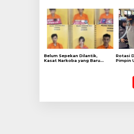
Polres Inhu Ringkus Dua
Kobarka
Pelaku
Putih H
Nyata u
Belum Sepekan Dilantik,
Rotasi D
Kasat Narkoba yang Baru
Pimpin 
Langsung Tancap Gas, Anak
Kabag O
Ratu Narkoba Inhu Dkk
Narkob
Diciduk