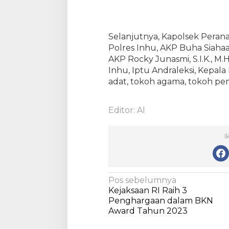
d
i
B
Selanjutnya, Kapolsek Peranap
a
Polres Inhu, AKP Buha Siahaan
t
AKP Rocky Junasmi, S.I.K., M.
a
Inhu, Iptu Andraleksi, Kepal
n
g
adat, tokoh agama, tokoh pe
P
e
Editor: Al
r
a
n
I
a
p
N
Pos sebelumnya
Kejaksaan RI Raih 3
a
Penghargaan dalam BKN
v
Award Tahun 2023
i