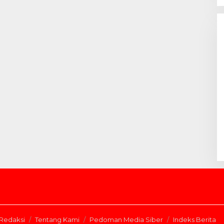
Redaksi
Tentang Kami
Pedoman Media Siber
Indeks Berita