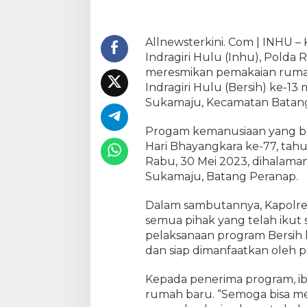
g
k
a
Allnewsterkini. Com | INHU – 
r
Indragiri Hulu (Inhu), Polda R
a
meresmikan pemakaian ruma
k
Indragiri Hulu (Bersih) ke-13
e
Sukamaju, Kecamatan Batang
-
7
Progam kemanusiaan yang b
7
Hari Bhayangkara ke-77, tahu
,
K
Rabu, 30 Mei 2023, dihalaman
a
Sukamaju, Batang Peranap.
p
o
Dalam sambutannya, Kapolre
l
semua pihak yang telah ikut s
r
pelaksanaan program Bersih 
e
dan siap dimanfaatkan oleh 
s
I
Kepada penerima program, i
n
rumah baru. “Semoga bisa me
h