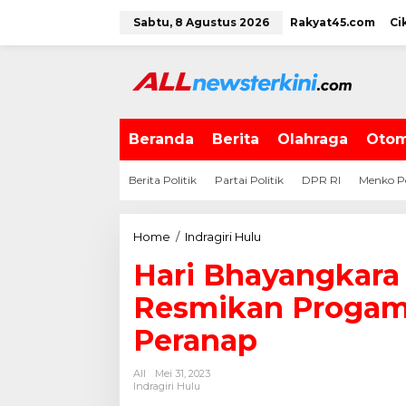
L
Sabtu, 8 Agustus 2026
Rakyat45.com
Ci
e
w
a
t
i
k
e
Beranda
Berita
Olahraga
Otom
k
o
Berita Politik
Partai Politik
DPR RI
Menko P
n
t
e
Home
/
Indragiri Hulu
H
n
a
Hari Bhayangkara 
r
i
Resmikan Progam 
B
h
Peranap
a
y
All
Mei 31, 2023
a
Indragiri Hulu
n