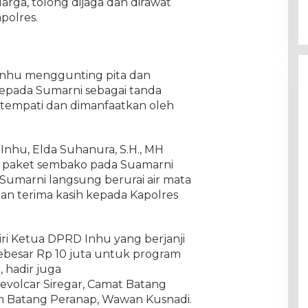
arga, tolong dijaga dan dirawat
polres.
Inhu menggunting pita dan
pada Sumarni sebagai tanda
itempati dan dimanfaatkan oleh
Inhu, Elda Suhanura, S.H., MH
 paket sembako pada Suamarni
a Sumarni langsung berurai air mata
an terima kasih kepada Kapolres
iri Ketua DPRD Inhu yang berjanji
besar Rp 10 juta untuk program
 hadir juga
evolcar Siregar, Camat Batang
m Batang Peranap, Wawan Kusnadi.