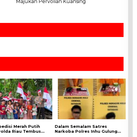
Majukan Pervolian Kuansing
pedisi Merah Putih
Dalam Semalam Satres
 Polda Riau Tembus
Narkoba Polres Inhu Gulung
man Talang Mamak
Empat Tersangka, Mulai Dari