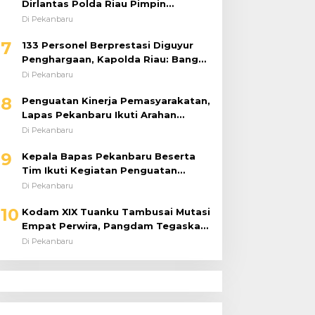
Dirlantas Polda Riau Pimpin
Langsung Urai Kemacetan dan
Di Pekanbaru
Bantu Pengendara
7
133 Personel Berprestasi Diguyur
Penghargaan, Kapolda Riau: Bangun
Kepercayaan Publik dengan Karya
Di Pekanbaru
Nyata
8
Penguatan Kinerja Pemasyarakatan,
Lapas Pekanbaru Ikuti Arahan
Dirjenpas Secara Virtual
Di Pekanbaru
9
Kepala Bapas Pekanbaru Beserta
Tim Ikuti Kegiatan Penguatan
Tugas dan Fungsi serta Paparan
Di Pekanbaru
Penempatan WBP ke Lapas Terbuka
10
Kodam XIX Tuanku Tambusai Mutasi
Empat Perwira, Pangdam Tegaskan
Regenerasi untuk Perkuat Kinerja
Di Pekanbaru
Satuan