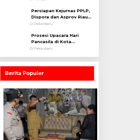
0313/KPR Tahun 2024) ?
Persiapan Kejurnas PPLP,
Dispora dan Asprov Riau
Tinjau Kelayakan Rumput
Di Pekanbaru
Lapangan Sepakbola
Prosesi Upacara Hari
Pancasila di Kota
Pekanbaru Tetap Khidmat
Di Pekanbaru
Walau Dalam Ruangan
Berita Populer