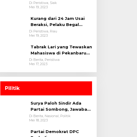
oleh tim Opsnal Polsek
Di Peristiwa, Siak
Mei 19, 2023
Tualang-Polres Siak-Polda
Riau
Kurang dari 24 Jam Usai
Beraksi, Pelaku Begal
Berhasil Di Bekuk
Di Peristiwa, Riau
Mei 19, 2023
Satreskrim Polres
Kuansing
Tabrak Lari yang Tewaskan
Mahasiswa di Pekanbaru
Ditangkap Polisi
Di Berita, Peristiwa
Mei 17, 2023
Pilitik
Surya Paloh Sindir Ada
Partai Sombong, Jawaban
Megawati
Di Berita, Nasional, Politik
Mei 18, 2023
Partai Demokrat DPC