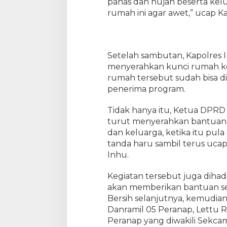
panas dan hujan beserta kelu
u
rumah ini agar awet,” ucap Ka
R
e
s
m
i
Setelah sambutan, Kapolres 
k
menyerahkan kunci rumah ke
a
rumah tersebut sudah bisa d
n
penerima program.
P
r
Tidak hanya itu, Ketua DPRD 
o
turut menyerahkan bantuan
g
dan keluarga, ketika itu pul
a
tanda haru sambil terus ucap
m
Inhu.
B
e
r
Kegiatan tersebut juga dihad
s
akan memberikan bantuan se
i
Bersih selanjutnya, kemudian,
h
Danramil 05 Peranap, Lettu R
1
Peranap yang diwakili Sekca
3