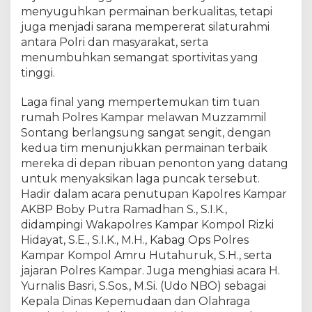
T
menyuguhkan permainan berkualitas, tetapi
u
juga menjadi sarana mempererat silaturahmi
r
antara Polri dan masyarakat, serta
n
a
menumbuhkan semangat sportivitas yang
m
tinggi.
e
n
Laga final yang mempertemukan tim tuan
V
rumah Polres Kampar melawan Muzzammil
o
Sontang berlangsung sangat sengit, dengan
l
kedua tim menunjukkan permainan terbaik
i
mereka di depan ribuan penonton yang datang
K
untuk menyaksikan laga puncak tersebut.
a
Hadir dalam acara penutupan Kapolres Kampar
p
AKBP Boby Putra Ramadhan S., S.I.K.,
o
l
didampingi Wakapolres Kampar Kompol Rizki
r
Hidayat, S.E., S.I.K., M.H., Kabag Ops Polres
e
Kampar Kompol Amru Hutahuruk, S.H., serta
s
jajaran Polres Kampar. Juga menghiasi acara H.
C
Yurnalis Basri, S.Sos., M.Si. (Udo NBO) sebagai
u
Kepala Dinas Kepemudaan dan Olahraga
p