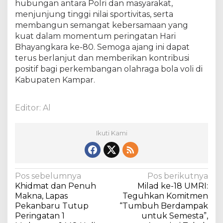
hubungan antara Polri dan masyarakat,
menjunjung tinggi nilai sportivitas, serta
membangun semangat kebersamaan yang
kuat dalam momentum peringatan Hari
Bhayangkara ke-80. Semoga ajang ini dapat
terus berlanjut dan memberikan kontribusi
positif bagi perkembangan olahraga bola voli di
Kabupaten Kampar.
Editor: Al
Ikuti Kami
N
Pos sebelumnya
Pos berikutnya
Khidmat dan Penuh
Milad ke-18 UMRI:
a
Makna, Lapas
Teguhkan Komitmen
v
Pekanbaru Tutup
“Tumbuh Berdampak
Peringatan 1
untuk Semesta”,
i