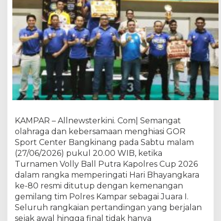
e
-
8
0
–
P
o
l
r
e
s
K
KAMPAR – Allnewsterkini. Com| Semangat
a
olahraga dan kebersamaan menghiasi GOR
m
Sport Center Bangkinang pada Sabtu malam
p
a
(27/06/2026) pukul 20.00 WIB, ketika
r
Turnamen Volly Ball Putra Kapolres Cup 2026
J
dalam rangka memperingati Hari Bhayangkara
u
ke-80 resmi ditutup dengan kemenangan
a
gemilang tim Polres Kampar sebagai Juara I.
r
Seluruh rangkaian pertandingan yang berjalan
a
sejak awal hingga final tidak hanya