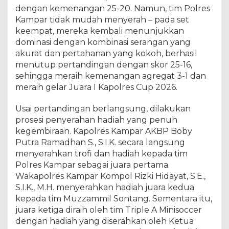
r
dengan kemenangan 25-20. Namun, tim Polres
e
Kampar tidak mudah menyerah – pada set
s
keempat, mereka kembali menunjukkan
t
dominasi dengan kombinasi serangan yang
a
akurat dan pertahanan yang kokoh, berhasil
s
i
menutup pertandingan dengan skor 25-16,
sehingga meraih kemenangan agregat 3-1 dan
meraih gelar Juara I Kapolres Cup 2026.
Usai pertandingan berlangsung, dilakukan
prosesi penyerahan hadiah yang penuh
kegembiraan. Kapolres Kampar AKBP Boby
Putra Ramadhan S., S.I.K. secara langsung
menyerahkan trofi dan hadiah kepada tim
Polres Kampar sebagai juara pertama.
Wakapolres Kampar Kompol Rizki Hidayat, S.E.,
S.I.K., M.H. menyerahkan hadiah juara kedua
kepada tim Muzzammil Sontang. Sementara itu,
juara ketiga diraih oleh tim Triple A Minisoccer
dengan hadiah yang diserahkan oleh Ketua