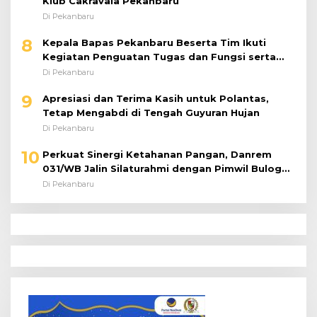
Klub Cakravala Pekanbaru
Di Pekanbaru
8
Kepala Bapas Pekanbaru Beserta Tim Ikuti
Kegiatan Penguatan Tugas dan Fungsi serta
Paparan Penempatan WBP ke Lapas Terbuka
Di Pekanbaru
9
Apresiasi dan Terima Kasih untuk Polantas,
Tetap Mengabdi di Tengah Guyuran Hujan
Di Pekanbaru
10
Perkuat Sinergi Ketahanan Pangan, Danrem
031/WB Jalin Silaturahmi dengan Pimwil Bulog
Riau dan Kepri
Di Pekanbaru