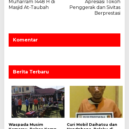
Muharram 1448 H di
Apresiasi Tokoh
g
Masjid At-Taubah
Penggerak dan Sivitas
a
Berprestasi
s
i
p
Komentar
o
s
Berita Terbaru
Waspada Musim
Curi Mobil Daihatsu dan