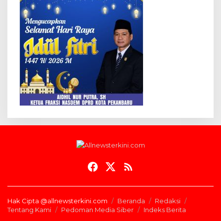
Hak Cipta @allnewsterkini.com
Beranda
Redaksi
Tentang Kami
Pedoman Media Siber
Indeks Berita