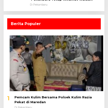
Dalam Ruangan
Di Pekanbaru
Berita Populer
1
Pemcam Kulim Bersama Polsek Kulim Razia
Pekat di Maredan
Di Pekanbaru