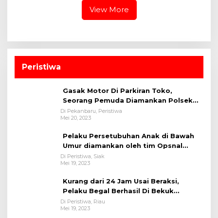
Provinsi Riau
Presisi
View More
Peristiwa
Gasak Motor Di Parkiran Toko,
Seorang Pemuda Diamankan Polsek
Bukit Raya
Di Pekanbaru, Peristiwa
Mei 20, 2023
Pelaku Persetubuhan Anak di Bawah
Umur diamankan oleh tim Opsnal
Polsek Tualang-Polres Siak-Polda Riau
Di Peristiwa, Siak
Mei 19, 2023
Kurang dari 24 Jam Usai Beraksi,
Pelaku Begal Berhasil Di Bekuk
Satreskrim Polres Kuansing
Di Peristiwa, Riau
Mei 19, 2023