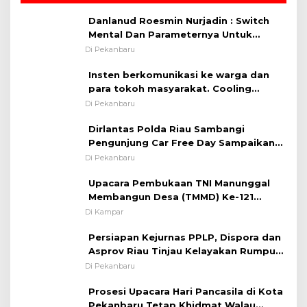
Danlanud Roesmin Nurjadin : Switch
Mental Dan Parameternya Untuk
Melaksanakan ✈
Di Pekanbaru
Insten berkomunikasi ke warga dan
para tokoh masyarakat. Cooling
System OMP LK ²024 Polsek Rumbai,
Di Pekanbaru
Kapolsek Iptu SAID ; Tekankan
Dirlantas Polda Riau Sambangi
Pentingnya Memelihara dan Menjaga
Pengunjung Car Free Day Sampaikan
Situasi Kondusif
Pesan Edukasi Kamtibmas &
Di Pekanbaru
Kamseltibcarlantas
Upacara Pembukaan TNI Manunggal
Membangun Desa (TMMD) Ke-121
Kodim 0313/KPR Tahun 2024) ?
Di Kampar
Persiapan Kejurnas PPLP, Dispora dan
Asprov Riau Tinjau Kelayakan Rumput
Lapangan Sepakbola
Di Pekanbaru
Prosesi Upacara Hari Pancasila di Kota
Pekanbaru Tetap Khidmat Walau