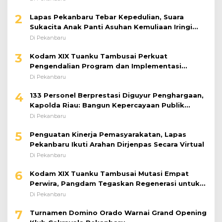
2
Lapas Pekanbaru Tebar Kepedulian, Suara
Sukacita Anak Panti Asuhan Kemuliaan Iringi
Bantuan Sosial
Di Pekanbaru
3
Kodam XIX Tuanku Tambusai Perkuat
Pengendalian Program dan Implementasi
Doktrin TNI AD
Di Pekanbaru
4
133 Personel Berprestasi Diguyur Penghargaan,
Kapolda Riau: Bangun Kepercayaan Publik
dengan Karya Nyata
Di Pekanbaru
5
Penguatan Kinerja Pemasyarakatan, Lapas
Pekanbaru Ikuti Arahan Dirjenpas Secara Virtual
Di Pekanbaru
6
Kodam XIX Tuanku Tambusai Mutasi Empat
Perwira, Pangdam Tegaskan Regenerasi untuk
Perkuat Kinerja Satuan
Di Pekanbaru
7
Turnamen Domino Orado Warnai Grand Opening