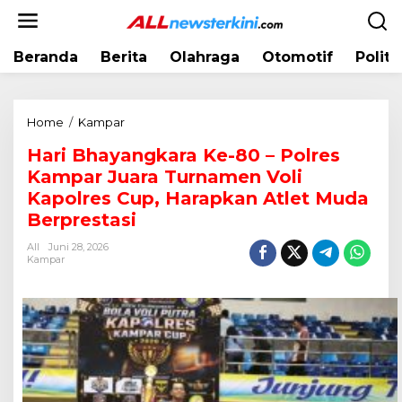
L
e
w
Beranda
Berita
Olahraga
Otomotif
Politi
a
t
i
k
Home
/
Kampar
H
e
a
k
Hari Bhayangkara Ke-80 – Polres
r
o
Kampar Juara Turnamen Voli
i
n
B
Kapolres Cup, Harapkan Atlet Muda
t
h
Berprestasi
e
a
n
All
Juni 28, 2026
y
Kampar
a
n
g
k
a
r
a
K