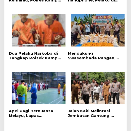
Kemarau, Polres Kampar
Handphone, Pelaku di
Gelar Apel
Tangkap Polsek
Kesiapsiagaan Tangani
Perhentian Raja
Karhutla
Dua Pelaku Narkoba di
Mendukung
Tangkap Polsek Kampar
Swasembada Pangan,
Kiri, Sita 12.07 Gram
Polsek Kampar Kiri Hilir
Sabu-sabu
Pantau Panen Jagung di
Lahan PT Yutani Suadiri
Apel Pagi Bernuansa
Jalan Kaki Melintasi
Melayu, Lapas
Jembatan Gantung,
Bangkinang Bangun
Kapolres Kampar Cek
Semangat Kebersamaan
Kesiapan Lokasi
Sambut HUT RI dan HUT
Ekspedisi Merah Putih