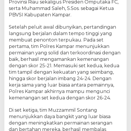
Provinsi Riau sekaligus Presiden Omputaka FC,
,
serta Muhammad Saleh, S.Sos. sebagai Ketua
H
PBVSI Kabupaten Kampar.
a
r
Setelah peluit awal dibunyikan, pertandingan
a
p
langsung berjalan dalam tempo tinggi yang
k
membuat penonton terpukau. Pada set
a
pertama, tim Polres Kampar menunjukkan
n
permainan yang solid dan terkoordinasi dengan
A
baik, berhasil mengamankan kemenangan
t
dengan skor 25-21. Memasuki set kedua, kedua
l
tim tampil dengan kekuatan yang seimbang,
e
hingga skor berjalan imbang 24-24. Dengan
t
kerja sama yang luar biasa antara pemainnya,
M
Polres Kampar akhirnya mampu mengunci
u
d
kemenangan set kedua dengan skor 26-24.
a
B
Di set ketiga, tim Muzzammil Sontang
e
menunjukkan daya bangkit yang luar biasa
r
dengan meningkatkan permainan serangan
p
dan bertahan mereka, berhasil membalas