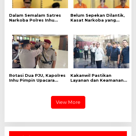
Dalam Semalam Satres
Belum Sepekan Dilantik,
Narkoba Polres Inhu
Kasat Narkoba yang
Gulung Empat
Baru Langsung Tancap
Tersangka, Mulai Dari
Gas, Anak Ratu Narkoba
Oknum PNS Hingga
Inhu Dkk Diciduk
Oknum Satpam
Rotasi Dua PJU, Kapolres
Kakanwil Pastikan
Inhu Pimpin Upacara
Layanan dan Keamanan
Sertijab Kabag Ops dan
Rutan Rengat Berjalan
Kasat Res Narkoba
Optimal
View More