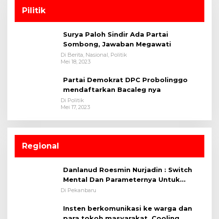
Pilitik
Surya Paloh Sindir Ada Partai
Sombong, Jawaban Megawati
Di Berita, Nasional, Politik
Mei 18, 2023
Partai Demokrat DPC Probolinggo
mendaftarkan Bacaleg nya
Di Politik
Mei 17, 2023
Regional
Danlanud Roesmin Nurjadin : Switch
Mental Dan Parameternya Untuk
Melaksanakan ✈
Di Pekanbaru
Insten berkomunikasi ke warga dan
para tokoh masyarakat. Cooling