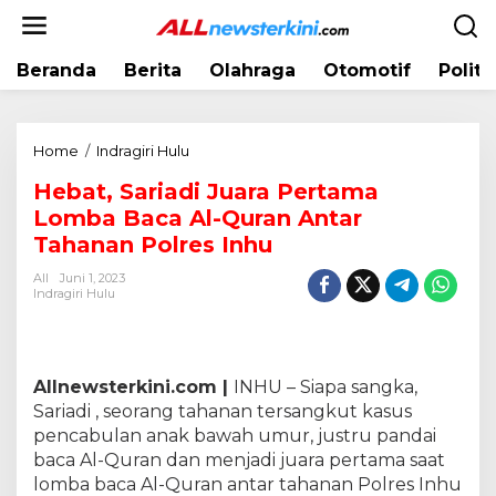
L
e
w
Beranda
Berita
Olahraga
Otomotif
Politi
a
t
i
k
Home
/
Indragiri Hulu
H
e
e
k
Hebat, Sariadi Juara Pertama
b
o
Lomba Baca Al-Quran Antar
a
n
t
Tahanan Polres Inhu
t
,
e
All
Juni 1, 2023
S
Indragiri Hulu
n
a
r
i
a
Allnewsterkini.com |
INHU – Siapa sangka,
d
Sariadi , seorang tahanan tersangkut kasus
i
pencabulan anak bawah umur, justru pandai
J
baca Al-Quran dan menjadi juara pertama saat
u
lomba baca Al-Quran antar tahanan Polres Inhu
a