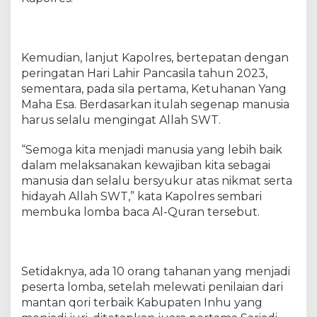
u
r
a
n
Kemudian, lanjut Kapolres, bertepatan dengan
A
n
peringatan Hari Lahir Pancasila tahun 2023,
t
sementara, pada sila pertama, Ketuhanan Yang
a
Maha Esa. Berdasarkan itulah segenap manusia
r
harus selalu mengingat Allah SWT.
T
a
“Semoga kita menjadi manusia yang lebih baik
h
dalam melaksanakan kewajiban kita sebagai
a
manusia dan selalu bersyukur atas nikmat serta
n
hidayah Allah SWT,” kata Kapolres sembari
a
membuka lomba baca Al-Quran tersebut.
n
P
o
l
r
Setidaknya, ada 10 orang tahanan yang menjadi
e
peserta lomba, setelah melewati penilaian dari
s
mantan qori terbaik Kabupaten Inhu yang
I