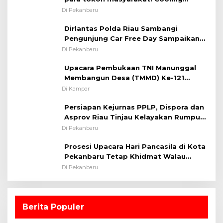
System OMP LK ²024 Polsek Rumbai,
Di Pekanbaru
Kapolsek Iptu SAID ; Tekankan
Dirlantas Polda Riau Sambangi
Pentingnya Memelihara dan Menjaga
Pengunjung Car Free Day Sampaikan
Situasi Kondusif
Pesan Edukasi Kamtibmas &
Di Pekanbaru
Kamseltibcarlantas
Upacara Pembukaan TNI Manunggal
Membangun Desa (TMMD) Ke-121
Kodim 0313/KPR Tahun 2024) ?
Di Kampar
Persiapan Kejurnas PPLP, Dispora dan
Asprov Riau Tinjau Kelayakan Rumput
Lapangan Sepakbola
Di Pekanbaru
Prosesi Upacara Hari Pancasila di Kota
Pekanbaru Tetap Khidmat Walau
Dalam Ruangan
Di Pekanbaru
Berita Populer