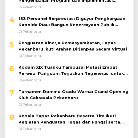
Pengendalian Program dan Implementasi
Doktrin TNI AD
Di Pekanbaru
4
133 Personel Berprestasi Diguyur Penghargaan,
Kapolda Riau: Bangun Kepercayaan Publik
dengan Karya Nyata
Di Pekanbaru
5
Penguatan Kinerja Pemasyarakatan, Lapas
Pekanbaru Ikuti Arahan Dirjenpas Secara Virtual
Di Pekanbaru
6
Kodam XIX Tuanku Tambusai Mutasi Empat
Perwira, Pangdam Tegaskan Regenerasi untuk
Perkuat Kinerja Satuan
Di Pekanbaru
7
Turnamen Domino Orado Warnai Grand Opening
Klub Cakravala Pekanbaru
Di Pekanbaru
8
Kepala Bapas Pekanbaru Beserta Tim Ikuti
Kegiatan Penguatan Tugas dan Fungsi serta
Paparan Penempatan WBP ke Lapas Terbuka
Di Pekanbaru