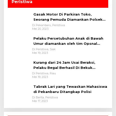
Peristiwa
Gasak Motor Di Parkiran Toko,
Seorang Pemuda Diamankan Polsek
Bukit Raya
Di Pekanbaru, Peristiwa
Mei 20, 2023
Pelaku Persetubuhan Anak di Bawah
Umur diamankan oleh tim Opsnal
Polsek Tualang-Polres Siak-Polda Riau
Di Peristiwa, Siak
Mei 19, 2023
Kurang dari 24 Jam Usai Beraksi,
Pelaku Begal Berhasil Di Bekuk
Satreskrim Polres Kuansing
Di Peristiwa, Riau
Mei 19, 2023
Tabrak Lari yang Tewaskan Mahasiswa
di Pekanbaru Ditangkap Polisi
Di Berita, Peristiwa
Mei 17, 2023