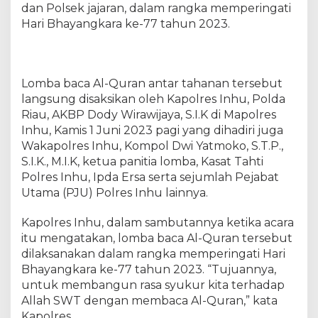
r
dan Polsek jajaran, dalam rangka memperingati
a
Hari Bhayangkara ke-77 tahun 2023.
P
e
r
t
Lomba baca Al-Quran antar tahanan tersebut
a
langsung disaksikan oleh Kapolres Inhu, Polda
m
Riau, AKBP Dody Wirawijaya, S.I.K di Mapolres
a
Inhu, Kamis 1 Juni 2023 pagi yang dihadiri juga
L
Wakapolres Inhu, Kompol Dwi Yatmoko, S.T.P.,
o
S.I.K., M.I.K, ketua panitia lomba, Kasat Tahti
m
Polres Inhu, Ipda Ersa serta sejumlah Pejabat
b
a
Utama (PJU) Polres Inhu lainnya.
B
a
Kapolres Inhu, dalam sambutannya ketika acara
c
itu mengatakan, lomba baca Al-Quran tersebut
a
dilaksanakan dalam rangka memperingati Hari
A
Bhayangkara ke-77 tahun 2023. “Tujuannya,
l
untuk membangun rasa syukur kita terhadap
-
Allah SWT dengan membaca Al-Quran,” kata
Q
Kapolres.