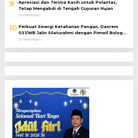
9
Apresiasi dan Terima Kasih untuk Polantas,
Tetap Mengabdi di Tengah Guyuran Hujan
Di Pekanbaru
10
Perkuat Sinergi Ketahanan Pangan, Danrem
031/WB Jalin Silaturahmi dengan Pimwil Bulog
Riau dan Kepri
Di Pekanbaru