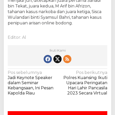
menjadi juri, ditetapkan juara pertama Sariadi
n
bin Tekat, juara kedua, M Arif bin Afrizon,
h
tahanan kasus narkoba dan juara ketiga, Sisca
u
Wulandari binti Syamsul Bahri, tahanan kasus
penipuan arisan online bodong.
Editor: Al
Ikuti Kami
N
Pos sebelumnya
Pos berikutnya
Jadi Keynote Speaker
Polres Kuansing Ikuti
a
dalam Seminar
Upacara Peringatan
v
Kebangsaan, Ini Pesan
Hari Lahir Pancasila
Kapolda Riau
2023 Secara Virtual
i
g
a