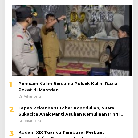
1
Pemcam Kulim Bersama Polsek Kulim Razia
Pekat di Maredan
Di Pekanbaru
2
Lapas Pekanbaru Tebar Kepedulian, Suara
Sukacita Anak Panti Asuhan Kemuliaan Iringi
Bantuan Sosial
Di Pekanbaru
3
Kodam XIX Tuanku Tambusai Perkuat