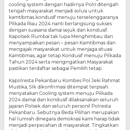
m
cooling system dengan hadirnya Polri ditengah
O
tengah masyarakat menjadi solusi untuk
M
kamtibmas kondusif menuju terselenggaranya
P
Pilkada Riau 2024 nanti berlangsung sukses
L
dengan suasana damai sejuk dan kondusif.
K
Kapolsek Rumbai tak lupa Menghimbau dan
²
menyampaikan pesan – pesan Kamtibmas dan
0
mengajak masyarakat untuk menjaga situasi
2
Kamtibmas, agar tetap Kondusif menuju Pilkada
4
Tahun 2024 serta mengingatkan Masyarakat
P
o
pastikan terdaftar sebagai Pemilih tetap.
l
s
Kapolresta Pekanbaru Kombes Pol Jeki Rahmat
e
Mustika, SIk dikonfirmasi ditempat terpisah
k
menyatakan Cooling system menuju Pilkada
R
2024 damai dan kondusif dilaksanakan seluruh
u
jajaran Polsek dan seluruh personil Polresta
m
Pekanbaru. Sebutnya Beda Pilihan merupakan
b
hal lumrah dinegara demokrasi kami harap.tidak
a
menjadi perpecahan di masyarakat. Tingkatkan
i