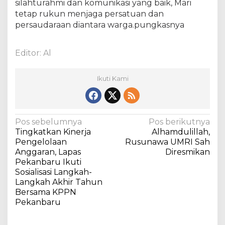
silahturahmi dan komunikasi yang baik, Mari
,
K
tetap rukun menjaga persatuan dan
a
persaudaraan diantara warga.pungkasnya
p
o
Editor: Al
l
s
e
Ikuti Kami
k
I
p
t
N
Pos sebelumnya
Pos berikutnya
u
Tingkatkan Kinerja
Alhamdulillah,
S
a
Pengelolaan
Rusunawa UMRI Sah
A
v
Anggaran, Lapas
Diresmikan
I
Pekanbaru Ikuti
i
D
Sosialisasi Langkah-
;
g
Langkah Akhir Tahun
T
a
Bersama KPPN
e
Pekanbaru
k
s
a
i
n