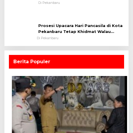
Lapangan Sepakbola
Di Pekanbaru
Prosesi Upacara Hari Pancasila di Kota
Pekanbaru Tetap Khidmat Walau
Dalam Ruangan
Di Pekanbaru
Berita Populer