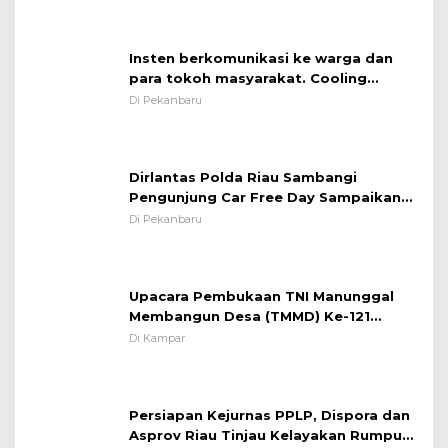
Insten berkomunikasi ke warga dan
para tokoh masyarakat. Cooling
System OMP LK ²024 Polsek Rumbai,
Di Pekanbaru
Kapolsek Iptu SAID ; Tekankan
Pentingnya Memelihara dan Menjaga
Situasi Kondusif
Dirlantas Polda Riau Sambangi
Pengunjung Car Free Day Sampaikan
Pesan Edukasi Kamtibmas &
Di Pekanbaru
Kamseltibcarlantas
Upacara Pembukaan TNI Manunggal
Membangun Desa (TMMD) Ke-121
Kodim 0313/KPR Tahun 2024) ?
Di Kampar
Persiapan Kejurnas PPLP, Dispora dan
Asprov Riau Tinjau Kelayakan Rumput