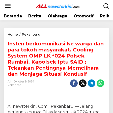
L
e
w
Beranda
Berita
Olahraga
Otomotif
Politi
a
t
i
k
Home
/
Pekanbaru
I
e
n
k
Insten berkomunikasi ke warga dan
s
o
para tokoh masyarakat. Cooling
t
n
e
System OMP LK ²024 Polsek
t
n
Rumbai, Kapolsek Iptu SAID ;
e
b
Tekankan Pentingnya Memelihara
n
e
dan Menjaga Situasi Kondusif
r
k
All
Oktober 9, 2024
o
Pekanbaru
m
u
n
i
Allnewsterkini. Com | Pekanbaru — Jelang
k
berlangsungnya Pilkada serentak 2024 guna