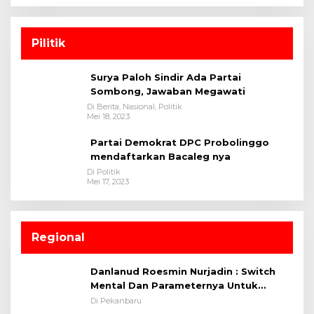
Pilitik
Surya Paloh Sindir Ada Partai
Sombong, Jawaban Megawati
Di Berita, Nasional, Politik
Mei 18, 2023
Partai Demokrat DPC Probolinggo
mendaftarkan Bacaleg nya
Di Politik
Mei 17, 2023
Regional
Danlanud Roesmin Nurjadin : Switch
Mental Dan Parameternya Untuk
Melaksanakan ✈
Di Pekanbaru