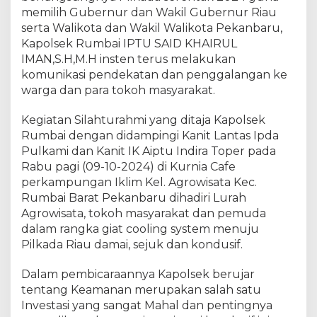
a
memilih Gubernur dan Wakil Gubernur Riau
s
serta Walikota dan Wakil Walikota Pekanbaru,
i
Kapolsek Rumbai IPTU SAID KHAIRUL
k
IMAN,S.H,M.H insten terus melakukan
e
komunikasi pendekatan dan penggalangan ke
w
warga dan para tokoh masyarakat.
a
r
Kegiatan Silahturahmi yang ditaja Kapolsek
g
a
Rumbai dengan didampingi Kanit Lantas Ipda
d
Pulkami dan Kanit IK Aiptu Indira Toper pada
a
Rabu pagi (09-10-2024) di Kurnia Cafe
n
perkampungan Iklim Kel. Agrowisata Kec.
p
Rumbai Barat Pekanbaru dihadiri Lurah
a
Agrowisata, tokoh masyarakat dan pemuda
r
dalam rangka giat cooling system menuju
a
Pilkada Riau damai, sejuk dan kondusif.
t
o
Dalam pembicaraannya Kapolsek berujar
k
tentang Keamanan merupakan salah satu
o
h
Investasi yang sangat Mahal dan pentingnya