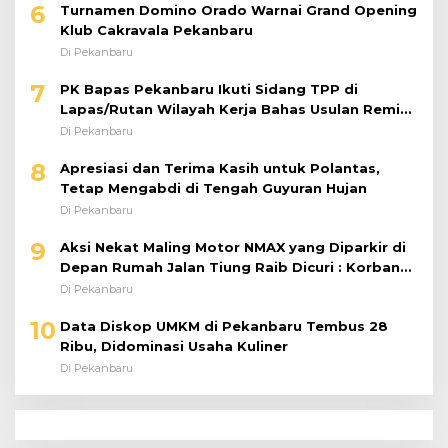
6
Turnamen Domino Orado Warnai Grand Opening
Klub Cakravala Pekanbaru
Di Pekanbaru
7
PK Bapas Pekanbaru Ikuti Sidang TPP di
Lapas/Rutan Wilayah Kerja Bahas Usulan Remisi
Umum Jelang Hari Kemerdekaan
Di Pekanbaru
8
Apresiasi dan Terima Kasih untuk Polantas,
Tetap Mengabdi di Tengah Guyuran Hujan
Di Pekanbaru
9
Aksi Nekat Maling Motor NMAX yang Diparkir di
Depan Rumah Jalan Tiung Raib Dicuri : Korban
Minta Pelaku Ditangkap Pihak Kepolisian
Di Pekanbaru
10
Data Diskop UMKM di Pekanbaru Tembus 28
Ribu, Didominasi Usaha Kuliner
Di Pekanbaru