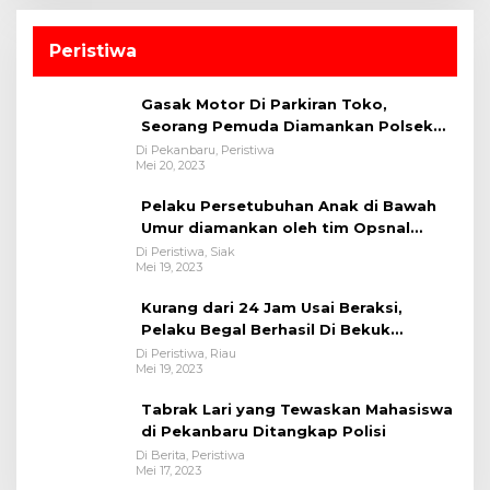
u
s
i
Peristiwa
f
Gasak Motor Di Parkiran Toko,
Seorang Pemuda Diamankan Polsek
Bukit Raya
Di Pekanbaru, Peristiwa
Mei 20, 2023
Pelaku Persetubuhan Anak di Bawah
Umur diamankan oleh tim Opsnal
Polsek Tualang-Polres Siak-Polda Riau
Di Peristiwa, Siak
Mei 19, 2023
Kurang dari 24 Jam Usai Beraksi,
Pelaku Begal Berhasil Di Bekuk
Satreskrim Polres Kuansing
Di Peristiwa, Riau
Mei 19, 2023
Tabrak Lari yang Tewaskan Mahasiswa
di Pekanbaru Ditangkap Polisi
Di Berita, Peristiwa
Mei 17, 2023