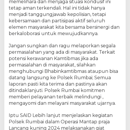
m
memelihara dan menjaga situasi kondusif ini
a
tetap aman terkendali. Hal ini tidak hanya
s
menjadi tanggungjawab kepolisian, tetapi
y
kebersamaan dan partisipasi aktif seluruh
a
elemen masyarakat kita bersama bersinergi dan
r
berkaloborasi untuk mewujudkannya.
a
k
Jangan sungkan dan ragu melaporkan segala
a
permasalahan yang ada di masyarakat. Terkait
t
potensi kerawanan Kamtibmas jika ada
.
C
permasalahan di masyarakat, silahkan
o
menghubungi Bhabinkamtibmas ataupun bisa
o
datang langsung ke Polsek Rumbai; Semua
l
laporan pasti kita terima dan pastinya akan
i
ditindaklanjuti. Polsek Rumbai komitmen
n
memberi pelayanan terbaik melindungi ,
g
mengayomi dan melayani masyarakat ujarnya.
S
y
Iptu SAID Lebih lanjut menjelaskan kegiatan
s
Polsek Rumbai dalam Operasi Mantap praja
t
Lancang kuning 2024 melaksanakan giat
e