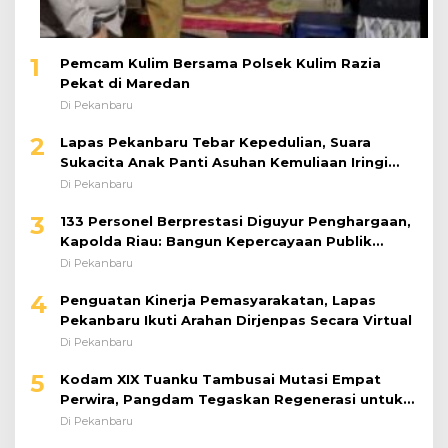
1
Pemcam Kulim Bersama Polsek Kulim Razia
Pekat di Maredan
Di Pekanbaru
2
Lapas Pekanbaru Tebar Kepedulian, Suara
Sukacita Anak Panti Asuhan Kemuliaan Iringi
Bantuan Sosial
Di Pekanbaru
3
133 Personel Berprestasi Diguyur Penghargaan,
Kapolda Riau: Bangun Kepercayaan Publik
dengan Karya Nyata
Di Pekanbaru
4
Penguatan Kinerja Pemasyarakatan, Lapas
Pekanbaru Ikuti Arahan Dirjenpas Secara Virtual
Di Pekanbaru
5
Kodam XIX Tuanku Tambusai Mutasi Empat
Perwira, Pangdam Tegaskan Regenerasi untuk
Perkuat Kinerja Satuan
Di Pekanbaru