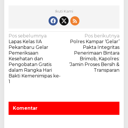
Ikuti Kami
N
Pos sebelumnya
Pos berikutnya
Lapas Kelas IIA
Polres Kampar ‘Gelar’
a
Pekanbaru Gelar
Pakta Integritas
v
Pemeriksaan
Penerimaan Bintara
Kesehatan dan
Brimob, Kapolres:
i
Pengobatan Gratis
‘Jamin Proses Bersih &
g
dalam Rangka Hari
Transparan
a
Bakti Kemenimipas ke-
1
s
i
p
o
Komentar
s