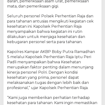
t
darah, pemeriksaan asam urat, pemeriksaan
i
mata, dan pemeriksaan gigi.
a
n
Seluruh personel Polsek Perhentian Raja dan
R
para tahanan antusias mengikuti kegiatan cek
a
kesehatan ini. Kapolsek Perhentian Raja
j
menyampaikan bahwa kegiatan ini rutin
a
dilakukan untuk menjaga kesehatan dan
'
kebugaran personel serta para tahanan.
R
u
Kapolres Kampar AKBP Boby Putra Ramadhan
t
i
S melalui Kapolsek Perhentian Raja Iptu Peri
n
Padli menyampaikan bahwa Kesehatan
'
merupakan faktor penting dalam menunjang
C
kinerja personel Polri. Dengan kondisi
e
kesehatan yang prima, personel dapat
k
melaksanakan tugas dengan lebih baik dan
K
profesional,” ujar Kapolsek Perhentian Raja.
e
s
“Kami juga memberikan perhatian terhadap
e
kesehatan para tahanan. Kami ingin memastikan
h