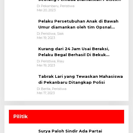
Bukit Raya
Di Pekanbaru, Peristiwa
Mei 20, 2023
Pelaku Persetubuhan Anak di Bawah
Umur diamankan oleh tim Opsnal
Polsek Tualang-Polres Siak-Polda Riau
Di Peristiwa, Siak
Mei 19, 2023
Kurang dari 24 Jam Usai Beraksi,
Pelaku Begal Berhasil Di Bekuk
Satreskrim Polres Kuansing
Di Peristiwa, Riau
Mei 19, 2023
Tabrak Lari yang Tewaskan Mahasiswa
di Pekanbaru Ditangkap Polisi
Di Berita, Peristiwa
Mei 17, 2023
Pilitik
Surya Paloh Sindir Ada Partai