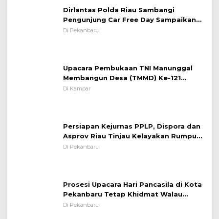
Situasi Kondusif
Dirlantas Polda Riau Sambangi
Pengunjung Car Free Day Sampaikan
Pesan Edukasi Kamtibmas &
Di Pekanbaru
Kamseltibcarlantas
Upacara Pembukaan TNI Manunggal
Membangun Desa (TMMD) Ke-121
Kodim 0313/KPR Tahun 2024) ?
Di Kampar
Persiapan Kejurnas PPLP, Dispora dan
Asprov Riau Tinjau Kelayakan Rumput
Lapangan Sepakbola
Di Pekanbaru
Prosesi Upacara Hari Pancasila di Kota
Pekanbaru Tetap Khidmat Walau
Dalam Ruangan
Di Pekanbaru