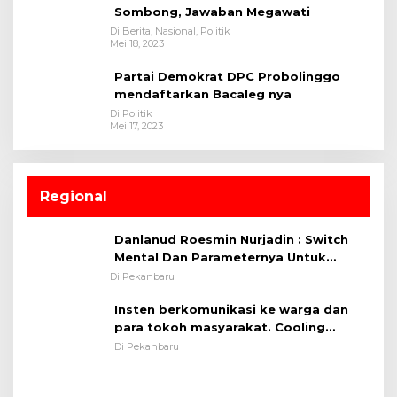
Sombong, Jawaban Megawati
Di Berita, Nasional, Politik
Mei 18, 2023
Partai Demokrat DPC Probolinggo
mendaftarkan Bacaleg nya
Di Politik
Mei 17, 2023
Regional
Danlanud Roesmin Nurjadin : Switch
Mental Dan Parameternya Untuk
Melaksanakan ✈
Di Pekanbaru
Insten berkomunikasi ke warga dan
para tokoh masyarakat. Cooling
System OMP LK ²024 Polsek Rumbai,
Di Pekanbaru
Kapolsek Iptu SAID ; Tekankan
Pentingnya Memelihara dan Menjaga