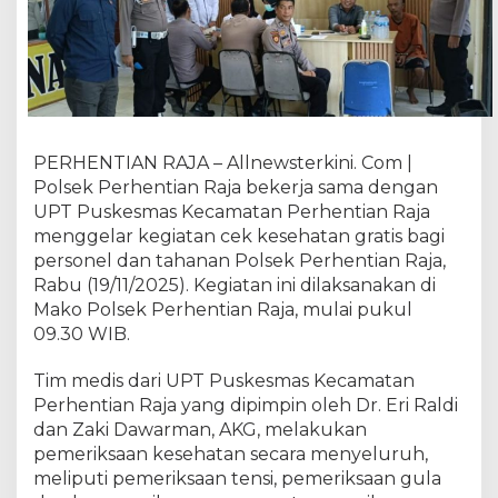
g
a
K
i
n
e
r
PERHENTIAN RAJA – Allnewsterkini. Com |
j
Polsek Perhentian Raja bekerja sama dengan
a
,
UPT Puskesmas Kecamatan Perhentian Raja
P
menggelar kegiatan cek kesehatan gratis bagi
o
personel dan tahanan Polsek Perhentian Raja,
l
Rabu (19/11/2025). Kegiatan ini dilaksanakan di
s
Mako Polsek Perhentian Raja, mulai pukul
e
09.30 WIB.
k
P
Tim medis dari UPT Puskesmas Kecamatan
e
Perhentian Raja yang dipimpin oleh Dr. Eri Raldi
r
dan Zaki Dawarman, AKG, melakukan
h
pemeriksaan kesehatan secara menyeluruh,
e
n
meliputi pemeriksaan tensi, pemeriksaan gula