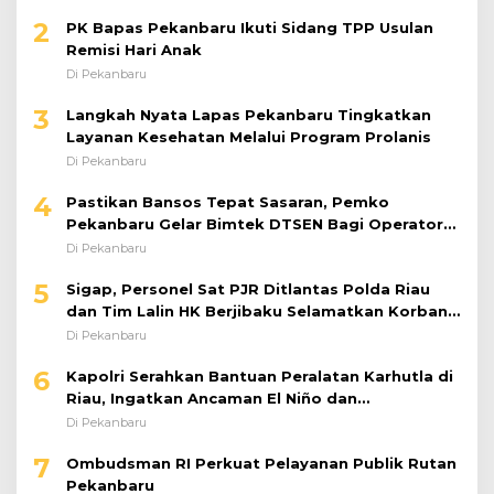
2
PK Bapas Pekanbaru Ikuti Sidang TPP Usulan
Remisi Hari Anak
Di Pekanbaru
3
Langkah Nyata Lapas Pekanbaru Tingkatkan
Layanan Kesehatan Melalui Program Prolanis
Di Pekanbaru
4
Pastikan Bansos Tepat Sasaran, Pemko
Pekanbaru Gelar Bimtek DTSEN Bagi Operator
Puskessos
Di Pekanbaru
5
Sigap, Personel Sat PJR Ditlantas Polda Riau
dan Tim Lalin HK Berjibaku Selamatkan Korban
Kecelakaan di Tol Pekanbaru–Dumai
Di Pekanbaru
6
Kapolri Serahkan Bantuan Peralatan Karhutla di
Riau, Ingatkan Ancaman El Niño dan
Prioritaskan Pencegahan
Di Pekanbaru
7
Ombudsman RI Perkuat Pelayanan Publik Rutan
Pekanbaru