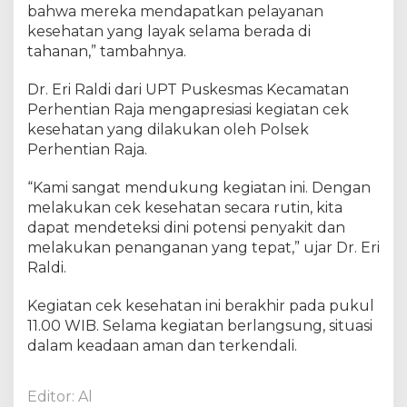
bahwa mereka mendapatkan pelayanan
a
t
kesehatan yang layak selama berada di
a
tahanan,” tambahnya.
n
P
Dr. Eri Raldi dari UPT Puskesmas Kecamatan
e
Perhentian Raja mengapresiasi kegiatan cek
r
kesehatan yang dilakukan oleh Polsek
s
Perhentian Raja.
o
n
“Kami sangat mendukung kegiatan ini. Dengan
e
melakukan cek kesehatan secara rutin, kita
l
dapat mendeteksi dini potensi penyakit dan
&
melakukan penanganan yang tepat,” ujar Dr. Eri
T
a
Raldi.
h
a
Kegiatan cek kesehatan ini berakhir pada pukul
n
11.00 WIB. Selama kegiatan berlangsung, situasi
a
dalam keadaan aman dan terkendali.
n
Editor: Al