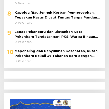
Di Pekanbaru
8
Kapolda Riau Jenguk Korban Pengeroyokan,
Tegaskan Kasus Diusut Tuntas Tanpa Pandang
Bulu
Di Pekanbaru
9
Lapas Pekanbaru dan Distankan Kota
Pekanbaru Tandatangani PKS, Warga Binaan
Dibekali Keterampilan Peternakan Ayam Petelur
Di Pekanbaru
10
Mapenaling dan Penyuluhan Kesehatan, Rutan
Pekanbaru Bekali 37 Tahanan Baru dengan
Edukasi TBC, HIV, dan Bahaya Narkoba
Di Pekanbaru