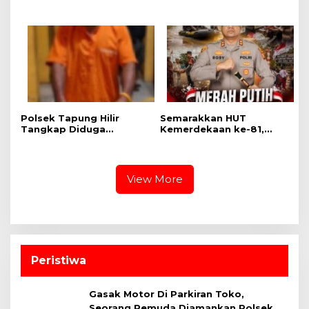
Bangkinang Bangun
Kapolres Kampar Cek
Semangat Kebersamaan
Kesiapan Lokasi
Sambut HUT RI dan HUT
Ekspedisi Merah Putih
Provinsi Riau
Presisi
Polsek Tapung Hilir
Semarakkan HUT
Tangkap Diduga
Kemerdekaan ke-81,
Pengedar Narkoba di
Polres Kampar Gelar
Desa Kota Bangun
Ekspedisi Merah Putih
Presisi di Tanjung Belit
Selatan
View More
Peristiwa
Gasak Motor Di Parkiran Toko,
Seorang Pemuda Diamankan Polsek