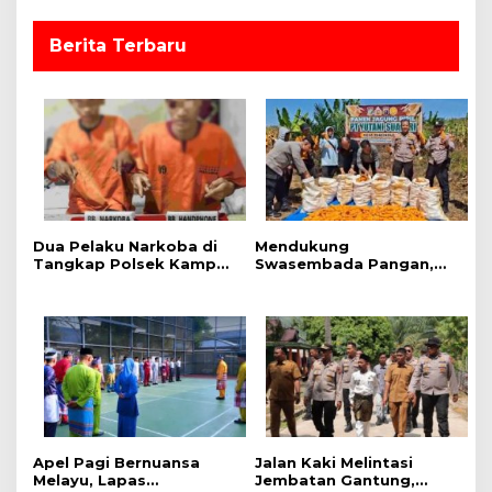
Berita Terbaru
Dua Pelaku Narkoba di
Mendukung
Tangkap Polsek Kampar
Swasembada Pangan,
Kiri, Sita 12.07 Gram
Polsek Kampar Kiri Hilir
Sabu-sabu
Pantau Panen Jagung di
Lahan PT Yutani Suadiri
Apel Pagi Bernuansa
Jalan Kaki Melintasi
Melayu, Lapas
Jembatan Gantung,