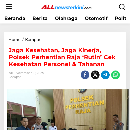
L
e
w
Beranda
Berita
Olahraga
Otomotif
Politi
a
t
i
k
Home
/
Kampar
J
e
a
k
Jaga Kesehatan, Jaga Kinerja,
g
o
Polsek Perhentian Raja ‘Rutin’ Cek
a
n
K
Kesehatan Personel & Tahanan
t
e
e
All
November 19, 2025
s
Kampar
n
e
h
a
t
a
n
,
J
a