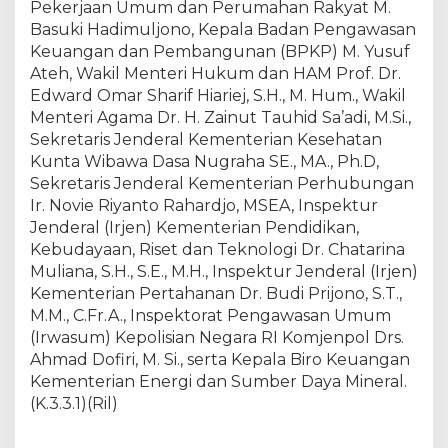
Pekerjaan Umum dan Perumahan Rakyat M.
e
Basuki Hadimuljono, Kepala Badan Pengawasan
m
Keuangan dan Pembangunan (BPKP) M. Yusuf
e
Ateh, Wakil Menteri Hukum dan HAM Prof. Dr.
r
i
Edward Omar Sharif Hiariej, S.H., M. Hum., Wakil
n
Menteri Agama Dr. H. Zainut Tauhid Sa’adi, M.Si.,
t
Sekretaris Jenderal Kementerian Kesehatan
a
Kunta Wibawa Dasa Nugraha SE., MA., Ph.D,
h
Sekretaris Jenderal Kementerian Perhubungan
P
Ir. Novie Riyanto Rahardjo, MSEA, Inspektur
u
Jenderal (Irjen) Kementerian Pendidikan,
s
Kebudayaan, Riset dan Teknologi Dr. Chatarina
a
Muliana, S.H., S.E., M.H., Inspektur Jenderal (Irjen)
t
Kementerian Pertahanan Dr. Budi Prijono, S.T.,
(
L
M.M., C.Fr.A., Inspektorat Pengawasan Umum
K
(Irwasum) Kepolisian Negara RI Komjenpol Drs.
P
Ahmad Dofiri, M. Si., serta Kepala Biro Keuangan
P
Kementerian Energi dan Sumber Daya Mineral.
)
(K.3.3.1)(Ril)
T
a