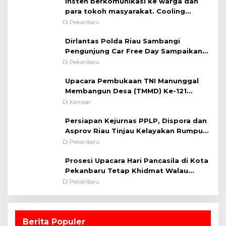
Insten berkomunikasi ke warga dan
para tokoh masyarakat. Cooling
System OMP LK ²024 Polsek Rumbai,
Di Pekanbaru
Kapolsek Iptu SAID ; Tekankan
Dirlantas Polda Riau Sambangi
Pentingnya Memelihara dan Menjaga
Pengunjung Car Free Day Sampaikan
Situasi Kondusif
Pesan Edukasi Kamtibmas &
Di Pekanbaru
Kamseltibcarlantas
Upacara Pembukaan TNI Manunggal
Membangun Desa (TMMD) Ke-121
Kodim 0313/KPR Tahun 2024) ?
Di Kampar
Persiapan Kejurnas PPLP, Dispora dan
Asprov Riau Tinjau Kelayakan Rumput
Lapangan Sepakbola
Di Pekanbaru
Prosesi Upacara Hari Pancasila di Kota
Pekanbaru Tetap Khidmat Walau
Dalam Ruangan
Di Pekanbaru
Berita Populer