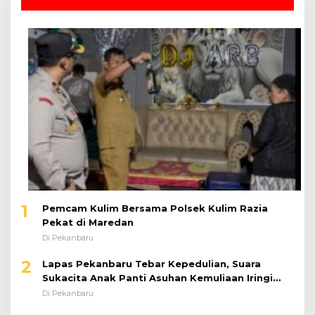
1
Pemcam Kulim Bersama Polsek Kulim Razia
Pekat di Maredan
Di Pekanbaru
2
Lapas Pekanbaru Tebar Kepedulian, Suara
Sukacita Anak Panti Asuhan Kemuliaan Iringi
Bantuan Sosial
Di Pekanbaru