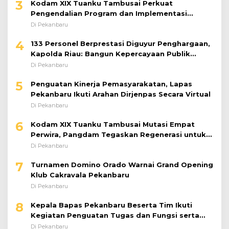
3
Kodam XIX Tuanku Tambusai Perkuat
Pengendalian Program dan Implementasi
Doktrin TNI AD
Di Pekanbaru
4
133 Personel Berprestasi Diguyur Penghargaan,
Kapolda Riau: Bangun Kepercayaan Publik
dengan Karya Nyata
Di Pekanbaru
5
Penguatan Kinerja Pemasyarakatan, Lapas
Pekanbaru Ikuti Arahan Dirjenpas Secara Virtual
Di Pekanbaru
6
Kodam XIX Tuanku Tambusai Mutasi Empat
Perwira, Pangdam Tegaskan Regenerasi untuk
Perkuat Kinerja Satuan
Di Pekanbaru
7
Turnamen Domino Orado Warnai Grand Opening
Klub Cakravala Pekanbaru
Di Pekanbaru
8
Kepala Bapas Pekanbaru Beserta Tim Ikuti
Kegiatan Penguatan Tugas dan Fungsi serta
Paparan Penempatan WBP ke Lapas Terbuka
Di Pekanbaru