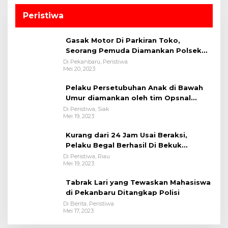
Peristiwa
Gasak Motor Di Parkiran Toko,
Seorang Pemuda Diamankan Polsek
Bukit Raya
Di Pekanbaru, Peristiwa
Mei 20, 2023
Pelaku Persetubuhan Anak di Bawah
Umur diamankan oleh tim Opsnal
Polsek Tualang-Polres Siak-Polda Riau
Di Peristiwa, Siak
Mei 19, 2023
Kurang dari 24 Jam Usai Beraksi,
Pelaku Begal Berhasil Di Bekuk
Satreskrim Polres Kuansing
Di Peristiwa, Riau
Mei 19, 2023
Tabrak Lari yang Tewaskan Mahasiswa
di Pekanbaru Ditangkap Polisi
Di Berita, Peristiwa
Mei 17, 2023