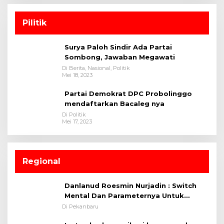
Pilitik
Surya Paloh Sindir Ada Partai
Sombong, Jawaban Megawati
Di Berita, Nasional, Politik
Mei 18, 2023
Partai Demokrat DPC Probolinggo
mendaftarkan Bacaleg nya
Di Politik
Mei 17, 2023
Regional
Danlanud Roesmin Nurjadin : Switch
Mental Dan Parameternya Untuk
Melaksanakan ✈
Di Pekanbaru