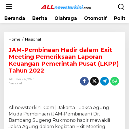
L
e
w
Beranda
Berita
Olahraga
Otomotif
Politi
a
t
i
k
Home
/
Nasional
J
e
A
k
JAM-Pembinaan Hadir dalam Exit
M
o
Meeting Pemeriksaan Laporan
-
n
P
Keuangan Pemerintah Pusat (LKPP)
t
e
Tahun 2022
e
m
n
All
Mei 24, 2023
b
Nasional
i
n
a
a
Allnewsterkini. Com | Jakarta – Jaksa Agung
n
Muda Pembinaan (JAM-Pembinaan) Dr.
H
Bambang Sugeng Rukmono hadir mewakili
a
d
Jaksa Agung dalam kegiatan Exit Meeting