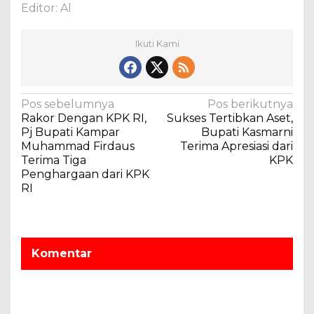
h
Editor: Al
u
n
Ikuti Kami
2
0
2
2
N
Pos sebelumnya
Pos berikutnya
Rakor Dengan KPK RI,
Sukses Tertibkan Aset,
a
Pj Bupati Kampar
Bupati Kasmarni
v
Muhammad Firdaus
Terima Apresiasi dari
Terima Tiga
KPK
i
Penghargaan dari KPK
g
RI
a
s
i
Komentar
p
o
s