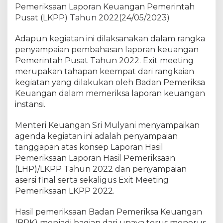
i
Pemeriksaan Laporan Keuangan Pemerintah
r
Pusat (LKPP) Tahun 2022(24/05/2023)
d
a
Adapun kegiatan ini dilaksanakan dalam rangka
l
penyampaian pembahasan laporan keuangan
a
Pemerintah Pusat Tahun 2022. Exit meeting
m
merupakan tahapan keempat dari rangkaian
E
kegiatan yang dilakukan oleh Badan Pemeriksa
x
Keuangan dalam memeriksa laporan keuangan
i
instansi.
t
M
e
Menteri Keuangan Sri Mulyani menyampaikan
e
agenda kegiatan ini adalah penyampaian
t
tanggapan atas konsep Laporan Hasil
i
Pemeriksaan Laporan Hasil Pemeriksaan
n
(LHP)/LKPP Tahun 2022 dan penyampaian
g
asersi final serta sekaligus Exit Meeting
P
Pemeriksaan LKPP 2022.
e
m
Hasil pemeriksaan Badan Pemeriksa Keuangan
e
(BPK) menjadi bagian dari upaya terus menerus