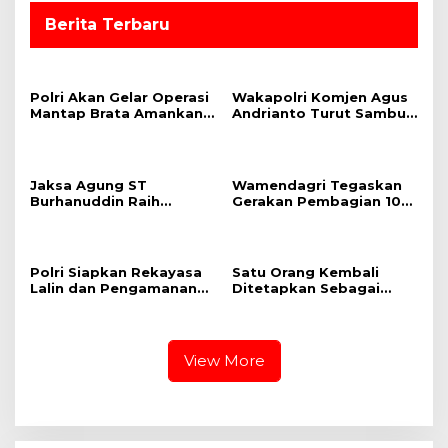
Berita Terbaru
Polri Akan Gelar Operasi
Wakapolri Komjen Agus
Mantap Brata Amankan
Andrianto Turut Sambut
Pemilu 2024, Cooling
Kepulangan Presiden RI
System Jadi Salah Satu
dari KTT G20 India
Strategi
Jaksa Agung ST
Wamendagri Tegaskan
Burhanuddin Raih
Gerakan Pembagian 10
Penghargaan NAWACITA
Juta Bendera Merah
AWARD 2023 Kategori
Putih untuk Perkuat
“Penegakan Hukum”
Nasionalisme
Polri Siapkan Rekayasa
Satu Orang Kembali
Lalin dan Pengamanan
Ditetapkan Sebagai
Jalur Delegasi KTT
Tersangka dalam
ASEAN
Perkara Pertambangan
PT Sendawar Jaya
View More