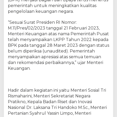
r
pemerintah untuk meningkatkan kualitas
i
k
pengelolaan keuangan negara.
s
a
“Sesuai Surat Presiden RI Nomor:
a
M.11/Pres/02/2023 tanggal 21 Februari 2023,
n
Menteri Keuangan atas nama Pemerintah Pusat
L
telah menyampaikan LKPP Tahun 2022 kepada
a
BPK pada tanggal 28 Maret 2023 dengan status
p
belum diperiksa (unaudited). Pemerintah
o
menyampaikan apresiasi atas semua temuan
r
dan rekomendasi perbaikannya,” ujar Menteri
a
Keuangan.
n
K
e
u
a
Hadir dalam kegiatan ini yaitu Menteri Sosial Tri
n
Rismaharini, Menteri Sekretariat Negara
g
Pratikno, Kepala Badan Riset dan Inovasi
a
Nasional Dr. Laksana Tri Handoko M.Sc., Menteri
n
Pertanian Syahrul Yassin Limpo, Menteri
P