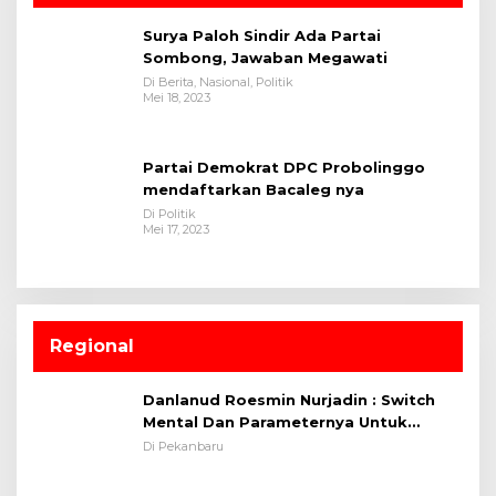
Surya Paloh Sindir Ada Partai
Sombong, Jawaban Megawati
Di Berita, Nasional, Politik
Mei 18, 2023
Partai Demokrat DPC Probolinggo
mendaftarkan Bacaleg nya
Di Politik
Mei 17, 2023
Regional
Danlanud Roesmin Nurjadin : Switch
Mental Dan Parameternya Untuk
Melaksanakan ✈
Di Pekanbaru