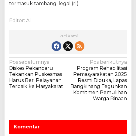
termasuk tambang ilegal.(rl)
Editor: Al
Ikuti Kami
N
Pos sebelumnya
Pos berikutnya
Diskes Pekanbaru
Program Rehabilitasi
a
Tekankan Puskesmas
Pemasyarakatan 2025
v
Harus Beri Pelayanan
Resmi Dibuka, Lapas
Terbaik ke Masyakarat
Bangkinang Teguhkan
i
Komitmen Pemulihan
g
Warga Binaan
a
s
i
Komentar
p