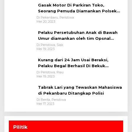
Gasak Motor Di Parkiran Toko,
Seorang Pemuda Diamankan Polsek
Bukit Raya
Di Pekanbaru, Peristiwa
Mei 20, 2023
Pelaku Persetubuhan Anak di Bawah
Umur diamankan oleh tim Opsnal
Polsek Tualang-Polres Siak-Polda Riau
Di Peristiwa, Siak
Mei 19, 2023
Kurang dari 24 Jam Usai Beraksi,
Pelaku Begal Berhasil Di Bekuk
Satreskrim Polres Kuansing
Di Peristiwa, Riau
Mei 19, 2023
Tabrak Lari yang Tewaskan Mahasiswa
di Pekanbaru Ditangkap Polisi
Di Berita, Peristiwa
Mei 17, 2023
Pilitik