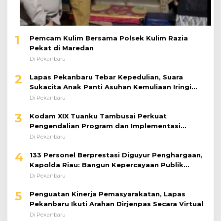
1
Pemcam Kulim Bersama Polsek Kulim Razia
Pekat di Maredan
Di Pekanbaru
2
Lapas Pekanbaru Tebar Kepedulian, Suara
Sukacita Anak Panti Asuhan Kemuliaan Iringi
Bantuan Sosial
Di Pekanbaru
3
Kodam XIX Tuanku Tambusai Perkuat
Pengendalian Program dan Implementasi
Doktrin TNI AD
Di Pekanbaru
4
133 Personel Berprestasi Diguyur Penghargaan,
Kapolda Riau: Bangun Kepercayaan Publik
dengan Karya Nyata
Di Pekanbaru
5
Penguatan Kinerja Pemasyarakatan, Lapas
Pekanbaru Ikuti Arahan Dirjenpas Secara Virtual
Di Pekanbaru