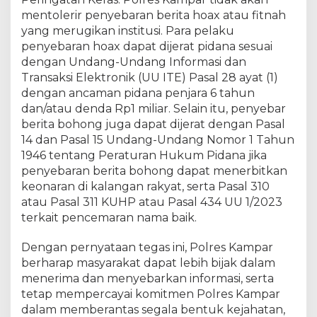
i
mentolerir penyebaran berita hoax atau fitnah
k
yang merugikan institusi. Para pelaku
a
penyebaran hoax dapat dijerat pidana sesuai
A
d
dengan Undang-Undang Informasi dan
a
Transaksi Elektronik (UU ITE) Pasal 28 ayat (1)
A
dengan ancaman pidana penjara 6 tahun
n
dan/atau denda Rp1 miliar. Selain itu, penyebar
g
berita bohong juga dapat dijerat dengan Pasal
g
14 dan Pasal 15 Undang-Undang Nomor 1 Tahun
o
1946 tentang Peraturan Hukum Pidana jika
t
penyebaran berita bohong dapat menerbitkan
a
keonaran di kalangan rakyat, serta Pasal 310
y
atau Pasal 311 KUHP atau Pasal 434 UU 1/2023
a
n
terkait pencemaran nama baik.
g
'
Dengan pernyataan tegas ini, Polres Kampar
8
berharap masyarakat dapat lebih bijak dalam
6
menerima dan menyebarkan informasi, serta
'
tetap mempercayai komitmen Polres Kampar
dalam memberantas segala bentuk kejahatan,