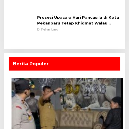
Prosesi Upacara Hari Pancasila di Kota
Pekanbaru Tetap Khidmat Walau
Dalam Ruangan
Di Pekanbaru
Berita Populer