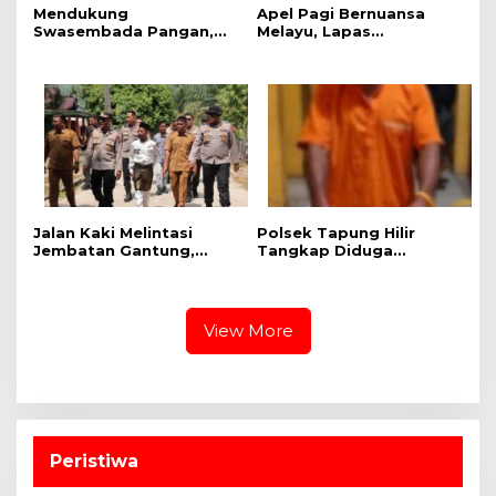
Mendukung
Apel Pagi Bernuansa
Swasembada Pangan,
Melayu, Lapas
Polsek Kampar Kiri Hilir
Bangkinang Bangun
Pantau Panen Jagung di
Semangat Kebersamaan
Lahan PT Yutani Suadiri
Sambut HUT RI dan HUT
Provinsi Riau
Jalan Kaki Melintasi
Polsek Tapung Hilir
Jembatan Gantung,
Tangkap Diduga
Kapolres Kampar Cek
Pengedar Narkoba di
Kesiapan Lokasi
Desa Kota Bangun
Ekspedisi Merah Putih
Presisi
View More
Peristiwa