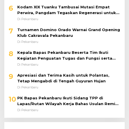
6
Kodam XIX Tuanku Tambusai Mutasi Empat
Perwira, Pangdam Tegaskan Regenerasi untuk
Perkuat Kinerja Satuan
Di Pekanbaru
7
Turnamen Domino Orado Warnai Grand Opening
Klub Cakravala Pekanbaru
Di Pekanbaru
8
Kepala Bapas Pekanbaru Beserta Tim Ikuti
Kegiatan Penguatan Tugas dan Fungsi serta
Paparan Penempatan WBP ke Lapas Terbuka
Di Pekanbaru
9
Apresiasi dan Terima Kasih untuk Polantas,
Tetap Mengabdi di Tengah Guyuran Hujan
Di Pekanbaru
10
PK Bapas Pekanbaru Ikuti Sidang TPP di
Lapas/Rutan Wilayah Kerja Bahas Usulan Remisi
Umum Jelang Hari Kemerdekaan
Di Pekanbaru