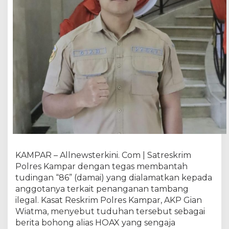
!
K
a
s
a
t
R
e
s
k
r
i
m
P
o
KAMPAR – Allnewsterkini. Com | Satreskrim
l
Polres Kampar dengan tegas membantah
r
tudingan “86” (damai) yang dialamatkan kepada
e
anggotanya terkait penanganan tambang
s
K
ilegal. Kasat Reskrim Polres Kampar, AKP Gian
a
Wiatma, menyebut tuduhan tersebut sebagai
m
berita bohong alias HOAX yang sengaja