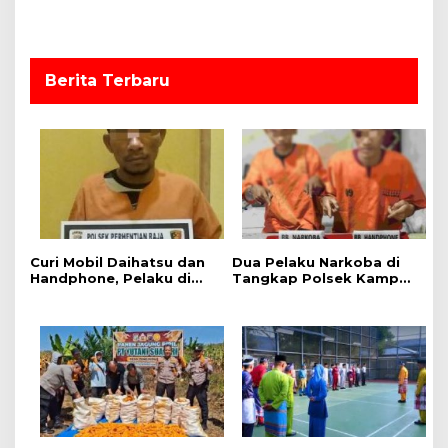
o
s
Berita Terbaru
Curi Mobil Daihatsu dan
Dua Pelaku Narkoba di
Handphone, Pelaku di
Tangkap Polsek Kampar
Tangkap Polsek
Kiri, Sita 12.07 Gram
Perhentian Raja
Sabu-sabu