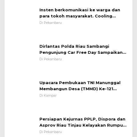
Insten berkomunikasi ke warga dan
para tokoh masyarakat. Cooling
System OMP LK ²024 Polsek Rumbai,
Di Pekanbaru
Kapolsek Iptu SAID ; Tekankan
Pentingnya Memelihara dan Menjaga
Situasi Kondusif
Dirlantas Polda Riau Sambangi
Pengunjung Car Free Day Sampaikan
Pesan Edukasi Kamtibmas &
Di Pekanbaru
Kamseltibcarlantas
Upacara Pembukaan TNI Manunggal
Membangun Desa (TMMD) Ke-121
Kodim 0313/KPR Tahun 2024) ?
Di Kampar
Persiapan Kejurnas PPLP, Dispora dan
Asprov Riau Tinjau Kelayakan Rumput
Lapangan Sepakbola
Di Pekanbaru