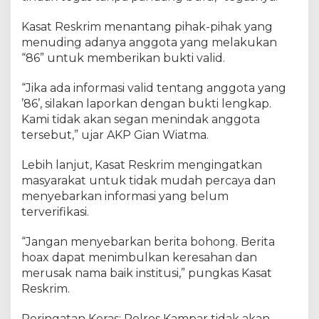
a
m
Kasat Reskrim menantang pihak-pihak yang
b
menuding adanya anggota yang melakukan
a
“86” untuk memberikan bukti valid.
n
g
“Jika ada informasi valid tentang anggota yang
I
’86’, silakan laporkan dengan bukti lengkap.
l
Kami tidak akan segan menindak anggota
e
tersebut,” ujar AKP Gian Wiatma.
g
a
Lebih lanjut, Kasat Reskrim mengingatkan
l
masyarakat untuk tidak mudah percaya dan
,
B
menyebarkan informasi yang belum
u
terverifikasi.
k
t
“Jangan menyebarkan berita bohong. Berita
i
hoax dapat menimbulkan keresahan dan
k
merusak nama baik institusi,” pungkas Kasat
a
Reskrim.
n
J
Peringatan Keras: Polres Kampar tidak akan