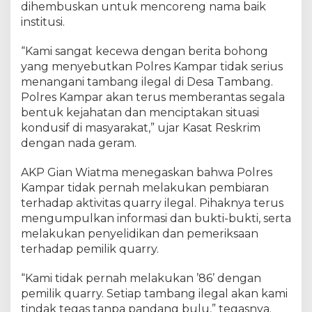
p
dihembuskan untuk mencoreng nama baik
a
institusi.
r
:
“Kami sangat kecewa dengan berita bohong
K
yang menyebutkan Polres Kampar tidak serius
a
menangani tambang ilegal di Desa Tambang.
m
Polres Kampar akan terus memberantas segala
i
bentuk kejahatan dan menciptakan situasi
S
e
kondusif di masyarakat,” ujar Kasat Reskrim
r
dengan nada geram.
i
u
AKP Gian Wiatma menegaskan bahwa Polres
s
Kampar tidak pernah melakukan pembiaran
B
terhadap aktivitas quarry ilegal. Pihaknya terus
e
mengumpulkan informasi dan bukti-bukti, serta
r
melakukan penyelidikan dan pemeriksaan
a
terhadap pemilik quarry.
n
t
“Kami tidak pernah melakukan ’86’ dengan
a
pemilik quarry. Setiap tambang ilegal akan kami
s
T
tindak tegas tanpa pandang bulu,” tegasnya.