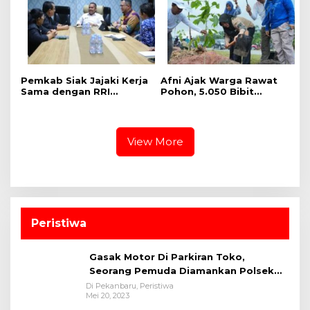
dan Harapan
Pemkab Siak Jajaki Kerja
Afni Ajak Warga Rawat
Sama dengan RRI
Pohon, 5.050 Bibit
Pekanbaru, Perluas
Ditanam di Jalur
Promosi Daerah hingga
Mempura-Dayun
Nasional
View More
Peristiwa
Gasak Motor Di Parkiran Toko,
Seorang Pemuda Diamankan Polsek
Bukit Raya
Di Pekanbaru, Peristiwa
Mei 20, 2023