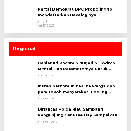
Partai Demokrat DPC Probolinggo
mendaftarkan Bacaleg nya
Di Politik
Mei 17, 2023
Regional
Danlanud Roesmin Nurjadin : Switch
Mental Dan Parameternya Untuk
Melaksanakan ✈
Di Pekanbaru
Insten berkomunikasi ke warga dan
para tokoh masyarakat. Cooling
System OMP LK ²024 Polsek Rumbai,
Di Pekanbaru
Kapolsek Iptu SAID ; Tekankan
Dirlantas Polda Riau Sambangi
Pentingnya Memelihara dan Menjaga
Pengunjung Car Free Day Sampaikan
Situasi Kondusif
Pesan Edukasi Kamtibmas &
Di Pekanbaru
Kamseltibcarlantas