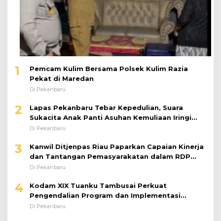
1
Pemcam Kulim Bersama Polsek Kulim Razia
Pekat di Maredan
Di Pekanbaru
2
Lapas Pekanbaru Tebar Kepedulian, Suara
Sukacita Anak Panti Asuhan Kemuliaan Iringi
Bantuan Sosial
Di Pekanbaru
3
Kanwil Ditjenpas Riau Paparkan Capaian Kinerja
dan Tantangan Pemasyarakatan dalam RDP
Bersama Komisi XIII DPR RI
Di Pekanbaru
4
Kodam XIX Tuanku Tambusai Perkuat
Pengendalian Program dan Implementasi
Doktrin TNI AD
Di Pekanbaru