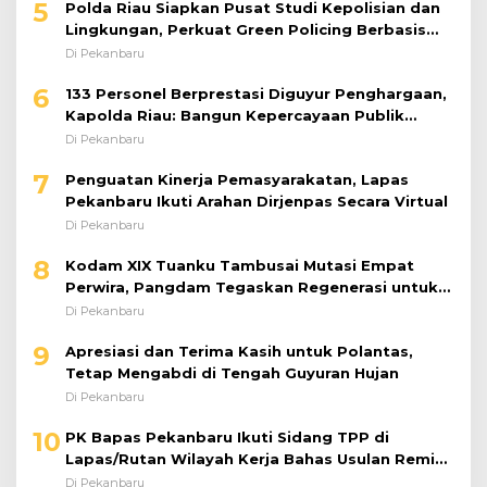
5
Polda Riau Siapkan Pusat Studi Kepolisian dan
Lingkungan, Perkuat Green Policing Berbasis
Riset
Di Pekanbaru
6
133 Personel Berprestasi Diguyur Penghargaan,
Kapolda Riau: Bangun Kepercayaan Publik
dengan Karya Nyata
Di Pekanbaru
7
Penguatan Kinerja Pemasyarakatan, Lapas
Pekanbaru Ikuti Arahan Dirjenpas Secara Virtual
Di Pekanbaru
8
Kodam XIX Tuanku Tambusai Mutasi Empat
Perwira, Pangdam Tegaskan Regenerasi untuk
Perkuat Kinerja Satuan
Di Pekanbaru
9
Apresiasi dan Terima Kasih untuk Polantas,
Tetap Mengabdi di Tengah Guyuran Hujan
Di Pekanbaru
10
PK Bapas Pekanbaru Ikuti Sidang TPP di
Lapas/Rutan Wilayah Kerja Bahas Usulan Remisi
Umum Jelang Hari Kemerdekaan
Di Pekanbaru