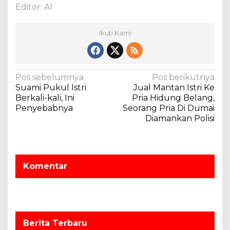
Editor: Al
e
p
a
Ikuti Kami
d
a
W
a
N
Pos sebelumnya
Pos berikutnya
r
Suami Pukul Istri
Jual Mantan Istri Ke
a
a
Berkali-kali, Ini
Pria Hidung Belang,
k
v
Penyebabnya
Seorang Pria Di Dumai
a
Diamankan Polisi
i
u
r
g
i
a
.
s
Komentar
i
p
o
s
Berita Terbaru