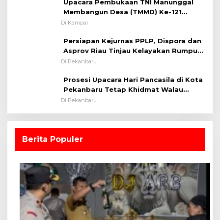
Upacara Pembukaan TNI Manunggal
Membangun Desa (TMMD) Ke-121
Kodim 0313/KPR Tahun 2024) ?
Di Kampar
Persiapan Kejurnas PPLP, Dispora dan
Asprov Riau Tinjau Kelayakan Rumput
Lapangan Sepakbola
Di Pekanbaru
Prosesi Upacara Hari Pancasila di Kota
Pekanbaru Tetap Khidmat Walau
Dalam Ruangan
Di Pekanbaru
Berita Populer