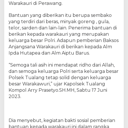
g
Warakauri di Perawang.
k
a
Bantuan yang diberikan itu berupa sembako
r
yang terdiri dari beras, minyak goreng , gula,
a
telor, sarden dan lain-lain. Penerima bantuan di
K
berikan kepada warakauri yang merupakan
e
keluarga besar Polri. Adapun pemberian Baksos
-
Anjangsana Warakauri di berikan kepada Alm
7
Ipda Hutapea dan Alm Aiptu Barus.
7
P
“Semoga tali asih ini mendapat ridho dari Allah,
o
dan semoga keluarga Polri serta keluarga besar
l
s
Polsek Tualang tetap solid dengan keluarga
e
besar Warakawuri,” ujar Kapolsek Tualang
k
Kompol Arry Prasetyo.SH.MH, Sabtu 17 Juni
T
2023.
u
a
l
a
Dia menyebut, kegiatan bakti sosial pemberian
n
bantuan kepada warakauri ini dalam rangka