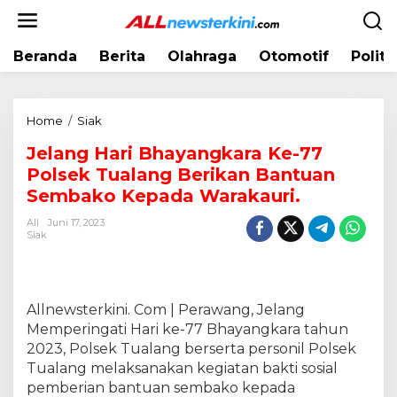
L
e
w
Beranda
Berita
Olahraga
Otomotif
Politi
a
t
i
k
Home
/
Siak
J
e
e
k
Jelang Hari Bhayangkara Ke-77
l
o
Polsek Tualang Berikan Bantuan
a
n
n
Sembako Kepada Warakauri.
t
g
e
All
Juni 17, 2023
H
Siak
n
a
r
i
B
Allnewsterkini. Com | Perawang, Jelang
h
Memperingati Hari ke-77 Bhayangkara tahun
a
2023, Polsek Tualang berserta personil Polsek
y
Tualang melaksanakan kegiatan bakti sosial
a
pemberian bantuan sembako kepada
n