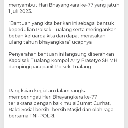
g
menyambut Hari Bhayangkara ke-77 yang jatuh
B
1 juli 2023.
e
r
“Bantuan yang kita berikan ini sebagai bentuk
i
k
kepedulian Polsek Tualang serta meringankan
a
beban keluarga kita dan dapat merasakan
n
ulang tahun bhayangkara” ucapnya.
B
a
Penyerahan bantuan ini langsung di serahkan
n
Kapolsek Tualang Kompol Arry Prasetyo SH.MH
t
dampingi para panit Polsek Tualang
u
a
n
S
Rangkaian kegiatan dalam rangka
e
memperingati Hari Bhayangkara ke-77
m
terlaksana dengan baik mulai Jumat Curhat,
b
a
Bakti Sosial bersih- bersih Masjid dan olah raga
k
bersama TNI-POLRI.
o
K