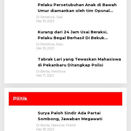
Pelaku Persetubuhan Anak di Bawah
Umur diamankan oleh tim Opsnal
Polsek Tualang-Polres Siak-Polda Riau
Di Peristiwa, Siak
Mei 19, 2023
Kurang dari 24 Jam Usai Beraksi,
Pelaku Begal Berhasil Di Bekuk
Satreskrim Polres Kuansing
Di Peristiwa, Riau
Mei 19, 2023
Tabrak Lari yang Tewaskan Mahasiswa
di Pekanbaru Ditangkap Polisi
Di Berita, Peristiwa
Mei 17, 2023
Pilitik
Surya Paloh Sindir Ada Partai
Sombong, Jawaban Megawati
Di Berita, Nasional, Politik
Mei 18, 2023