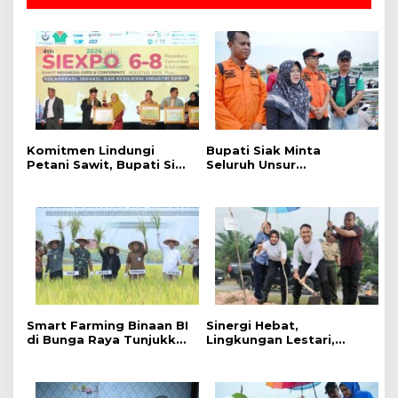
Komitmen Lindungi
Bupati Siak Minta
Petani Sawit, Bupati Siak
Seluruh Unsur
Afni Zulkifli Raih
Maksimalkan Pencarian
Penghargaan SIEXPO
Korban Tenggelam di
2026
Sungai Siak.
Smart Farming Binaan BI
Sinergi Hebat,
di Bunga Raya Tunjukkan
Lingkungan Lestari,
Hasil, Produktivitas Padi
Pemerintah Kab Siak
Meningkat
Gelar Penanaman Pohon
Serentak ,Kapolres : Kita
Menanam Masa Depan