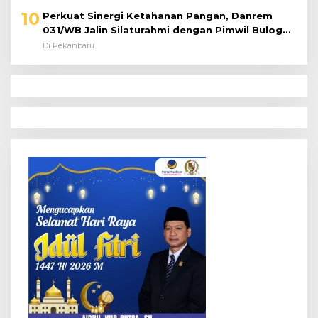
10
Perkuat Sinergi Ketahanan Pangan, Danrem
031/WB Jalin Silaturahmi dengan Pimwil Bulog
Riau dan Kepri
Di Pekanbaru