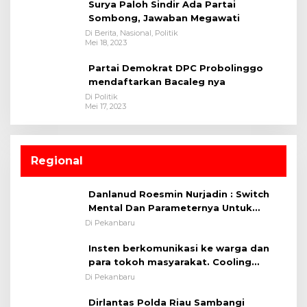
Surya Paloh Sindir Ada Partai
Sombong, Jawaban Megawati
Di Berita, Nasional, Politik
Mei 18, 2023
Partai Demokrat DPC Probolinggo
mendaftarkan Bacaleg nya
Di Politik
Mei 17, 2023
Regional
Danlanud Roesmin Nurjadin : Switch
Mental Dan Parameternya Untuk
Melaksanakan ✈
Di Pekanbaru
Insten berkomunikasi ke warga dan
para tokoh masyarakat. Cooling
System OMP LK ²024 Polsek Rumbai,
Di Pekanbaru
Kapolsek Iptu SAID ; Tekankan
Dirlantas Polda Riau Sambangi
Pentingnya Memelihara dan Menjaga