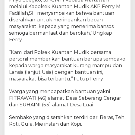
B
melalui Kapolsek Kuantan Mudik AKP Ferry M
a
n
Fadillah,SH menyampaikan bahwa bantuan
t
diserahkan untuk meringankan beban
u
masyarakat, kepada yang menerima bansos
a
semoga bermanfaat dan barokah,”Ungkap
n
Ferry
S
e
“Kami dari Polsek Kuantan Mudik bersama
m
personil memberikan bantuan berupa sembako
b
kepada warga masyarakat kurang mampu dan
a
Lansia (lanjut Usia) dengan bantuan ini,
k
masyarakat bisa terbantu,”Tutup Ferry.
o
U
n
Warga yang mendapatkan bantuan yakni
t
FITRAWATI (46) alamat Desa Seberang Cengar
u
dan SUHAINI (53) alamat Desa Luai
k
W
Sembako yang diserahkan terdiri dari Beras, Teh,
a
Roti, Gula, Mie instan dan Kopi.
r
g