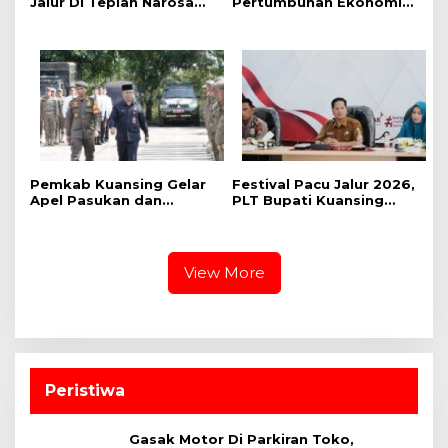
Jalur Di Tepian Narosa
Pertumbuhan Ekonomi
2026, Ketua Panitia
dan Event Pacu Jalur
Pelaksana Mengatakan
Tahunan, Menteri
Sudah 59 Buah Jalur Yang
Pekerjaan Umum (PU)
Mendaftar
Mengkaji Rancangan
Pembangunan Jalan Tol
Kuansing – Pekanbaru
Pemkab Kuansing Gelar
Festival Pacu Jalur 2026,
Apel Pasukan dan
PLT Bupati Kuansing
Perkuat Kesiapan
Segara Aktifkan Kembali
Pengamanan Pacu Jalur
Sponsor Jalur
2026
View More
Peristiwa
Gasak Motor Di Parkiran Toko,