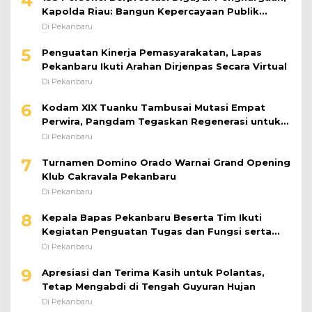
4
Kapolda Riau: Bangun Kepercayaan Publik
dengan Karya Nyata
Di Pekanbaru
5
Penguatan Kinerja Pemasyarakatan, Lapas
Pekanbaru Ikuti Arahan Dirjenpas Secara Virtual
Di Pekanbaru
6
Kodam XIX Tuanku Tambusai Mutasi Empat
Perwira, Pangdam Tegaskan Regenerasi untuk
Perkuat Kinerja Satuan
Di Pekanbaru
7
Turnamen Domino Orado Warnai Grand Opening
Klub Cakravala Pekanbaru
Di Pekanbaru
8
Kepala Bapas Pekanbaru Beserta Tim Ikuti
Kegiatan Penguatan Tugas dan Fungsi serta
Paparan Penempatan WBP ke Lapas Terbuka
Di Pekanbaru
9
Apresiasi dan Terima Kasih untuk Polantas,
Tetap Mengabdi di Tengah Guyuran Hujan
Di Pekanbaru