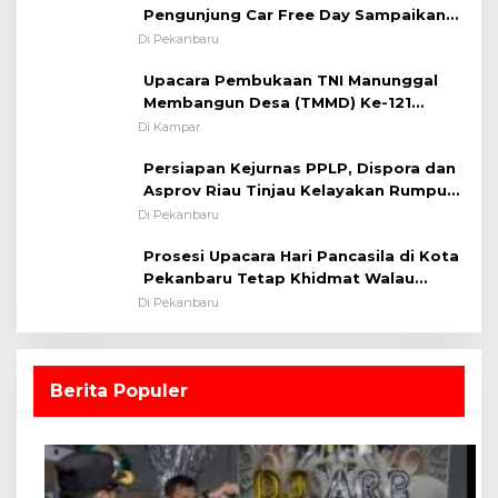
Pengunjung Car Free Day Sampaikan
Situasi Kondusif
Pesan Edukasi Kamtibmas &
Di Pekanbaru
Kamseltibcarlantas
Upacara Pembukaan TNI Manunggal
Membangun Desa (TMMD) Ke-121
Kodim 0313/KPR Tahun 2024) ?
Di Kampar
Persiapan Kejurnas PPLP, Dispora dan
Asprov Riau Tinjau Kelayakan Rumput
Lapangan Sepakbola
Di Pekanbaru
Prosesi Upacara Hari Pancasila di Kota
Pekanbaru Tetap Khidmat Walau
Dalam Ruangan
Di Pekanbaru
Berita Populer