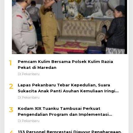
1
Pemcam Kulim Bersama Polsek Kulim Razia
Pekat di Maredan
Di Pekanbaru
2
Lapas Pekanbaru Tebar Kepedulian, Suara
Sukacita Anak Panti Asuhan Kemuliaan Iringi
Bantuan Sosial
Di Pekanbaru
3
Kodam XIX Tuanku Tambusai Perkuat
Pengendalian Program dan Implementasi
Doktrin TNI AD
Di Pekanbaru
133 Personel Berprestasi Diguyur Penghargaan,