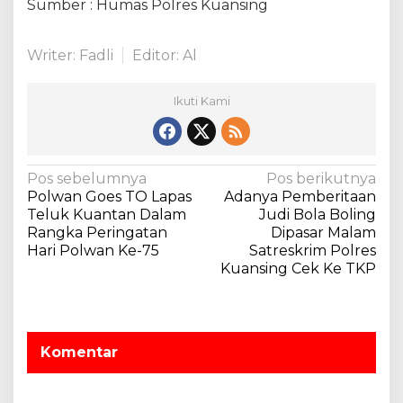
Sumber : Humas Polres Kuansing
a
L
a
Writer: Fadli
Editor: Al
n
s
i
Ikuti Kami
a
N
Pos sebelumnya
Pos berikutnya
Polwan Goes TO Lapas
Adanya Pemberitaan
a
Teluk Kuantan Dalam
Judi Bola Boling
v
Rangka Peringatan
Dipasar Malam
Hari Polwan Ke-75
Satreskrim Polres
i
Kuansing Cek Ke TKP
g
a
s
Komentar
i
p