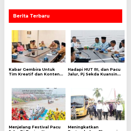
o
s
Berita Terbaru
‎Kabar Gembira Untuk
Hadapi HUT RI, dan Pacu
Tim Kreatif dan Konten
Jalur, Pj Sekda Kuansing
Kreator, Festival Pacu
Kumpulkan Camat Se-
Jalur Nasional 2026
Kabupaten Kuansing
Adakan Lomba Foto dan
Video Pacu Jalur
Menjelang Festival Pacu
Meningkatkan