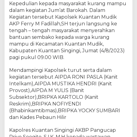
p
Kepedulian kepada masyarakat kurang mampu
o
dalam kegiatan Jum’at Barokah. Dalam
l
Kegiatan tersebut Kapolsek Kuantan Mudik
s
AKP Ferry M Fadillah,SH terjun langsung ke
e
tengah – tengah masyarakat menyerahkan
k
bantuan sembako kepada warga kurang
K
mampu di Kecamatan Kuantan Mudik,
u
Kabupaten Kuantan Singingi, Jumat (4/8/2023)
a
pagi pukul 09.00 WIB.
n
t
Mendampingi Kapolsek turut serta dalam
a
n
kegiatan tersebut AIPDA RONI PASLA (Kanit
M
Intelkam),AIPDA MUSTIKA HENDRI (Kanit
u
Provost),AIPDA M YULIS (Banit
d
Subsektor),BRIPKA KARTOLO (Kanit
i
Reskrim),BRIPKA NOFIYENDI
k
(Bhabinkamtibmas),BRIPKA YOCKY SUMBARI
B
dan Kades Pebaun Hilir
e
r
Kapolres Kuantan Singingi AKBP Pangucap
i
Priyo Soegito, S.I.K, M.H kepada wartawan