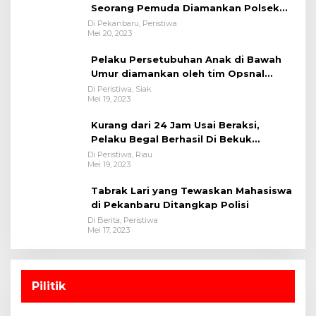
Seorang Pemuda Diamankan Polsek
Bukit Raya
Di Pekanbaru, Peristiwa
Mei 20, 2023
Pelaku Persetubuhan Anak di Bawah
Umur diamankan oleh tim Opsnal
Polsek Tualang-Polres Siak-Polda Riau
Di Peristiwa, Siak
Mei 19, 2023
Kurang dari 24 Jam Usai Beraksi,
Pelaku Begal Berhasil Di Bekuk
Satreskrim Polres Kuansing
Di Peristiwa, Riau
Mei 19, 2023
Tabrak Lari yang Tewaskan Mahasiswa
di Pekanbaru Ditangkap Polisi
Di Berita, Peristiwa
Mei 17, 2023
Pilitik