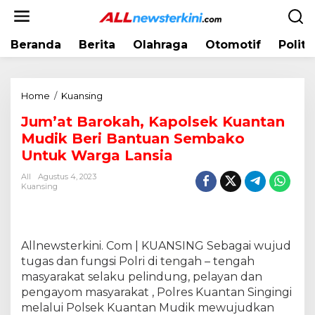
L
e
w
Beranda
Berita
Olahraga
Otomotif
Politi
a
t
i
k
Home
/
Kuansing
J
e
u
k
Jum’at Barokah, Kapolsek Kuantan
m
o
Mudik Beri Bantuan Sembako
’
n
a
Untuk Warga Lansia
t
t
e
All
Agustus 4, 2023
B
Kuansing
n
a
r
o
k
Allnewsterkini. Com | KUANSING Sebagai wujud
a
tugas dan fungsi Polri di tengah – tengah
h
masyarakat selaku pelindung, pelayan dan
,
pengayom masyarakat , Polres Kuantan Singingi
K
melalui Polsek Kuantan Mudik mewujudkan
a