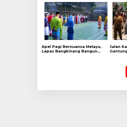
Apel Pagi Bernuansa Melayu,
Jalan K
Lapas Bangkinang Bangun
Gantung
Semangat Kebersamaan
Cek Kes
Sambut HUT RI dan HUT
Ekspedis
Provinsi Riau