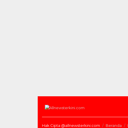
Hak Cipta @allnewsterkini.com
Beranda