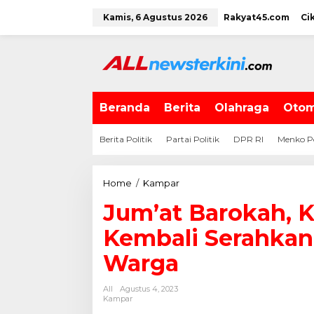
L
Kamis, 6 Agustus 2026
Rakyat45.com
Ci
e
w
a
t
i
k
e
Beranda
Berita
Olahraga
Otom
k
o
Berita Politik
Partai Politik
DPR RI
Menko P
n
t
e
Home
/
Kampar
J
n
u
Jum’at Barokah, 
m
'
Kembali Serahka
a
t
Warga
B
a
All
Agustus 4, 2023
r
Kampar
o