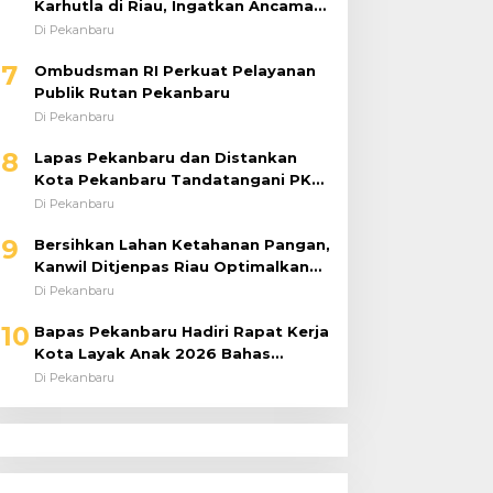
Karhutla di Riau, Ingatkan Ancaman
El Niño dan Prioritaskan
Di Pekanbaru
Pencegahan
7
Ombudsman RI Perkuat Pelayanan
Publik Rutan Pekanbaru
Di Pekanbaru
8
Lapas Pekanbaru dan Distankan
Kota Pekanbaru Tandatangani PKS,
Warga Binaan Dibekali Keterampilan
Di Pekanbaru
Peternakan Ayam Petelur
9
Bersihkan Lahan Ketahanan Pangan,
Kanwil Ditjenpas Riau Optimalkan
Produktivitas
Di Pekanbaru
10
Bapas Pekanbaru Hadiri Rapat Kerja
Kota Layak Anak 2026 Bahas
Penanganan ABH
Di Pekanbaru