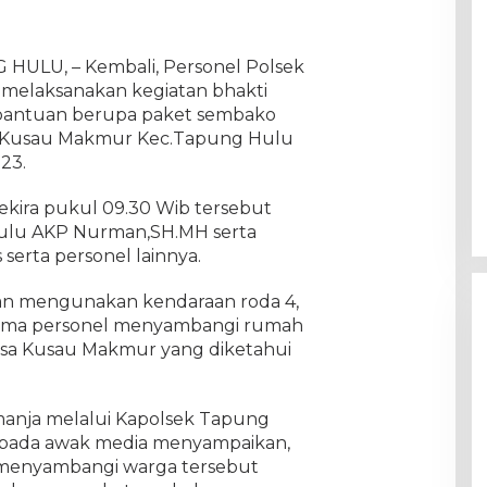
G HULU, – Kembali, Personel Polsek
melaksanakan kegiatan bhakti
bantuan berupa paket sembako
 Kusau Makmur Kec.Tapung Hulu
23.
ekira pukul 09.30 Wib tersebut
ulu AKP Nurman,SH.MH serta
erta personel lainnya.
an mengunakan kendaraan roda 4,
ama personel menyambangi rumah
esa Kusau Makmur yang diketahui
anja melalui Kapolsek Tapung
pada awak media menyampaikan,
menyambangi warga tersebut