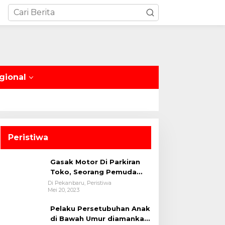
gional
Peristiwa
Gasak Motor Di Parkiran
Toko, Seorang Pemuda
Diamankan Polsek Bukit
Di Pekanbaru, Peristiwa
Mei 20, 2023
Raya
Pelaku Persetubuhan Anak
di Bawah Umur diamankan