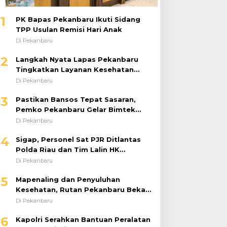
1
PK Bapas Pekanbaru Ikuti Sidang
TPP Usulan Remisi Hari Anak
Di Pekanbaru
2
Langkah Nyata Lapas Pekanbaru
Tingkatkan Layanan Kesehatan
Melalui Program Prolanis
Di Pekanbaru
3
Pastikan Bansos Tepat Sasaran,
Pemko Pekanbaru Gelar Bimtek
DTSEN Bagi Operator Puskessos
Di Pekanbaru
4
Sigap, Personel Sat PJR Ditlantas
Polda Riau dan Tim Lalin HK
Berjibaku Selamatkan Korban
Di Pekanbaru
Kecelakaan di Tol Pekanbaru–Dumai
5
Mapenaling dan Penyuluhan
Kesehatan, Rutan Pekanbaru Bekali
37 Tahanan Baru dengan Edukasi
Di Pekanbaru
TBC, HIV, dan Bahaya Narkoba
6
Kapolri Serahkan Bantuan Peralatan