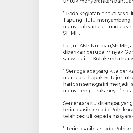
untuk menyerahkan bantuan
K
e
” Pada kegiatan bhakti sosial 
m
b
Tapung Hulu menyambangi r
a
menyerahkan bantuan paket 
l
SH.MH.
i
S
Lanjut AKP Nurman,SH.MH, 
e
diberikan berupa, Minyak Gore
r
sariwangi = 1 Kotak serta Beras
a
h
” Semoga apa yang kita berik
k
membatu bapak Sutejo untu
a
hari.dan semoga ini menjadi 
n
menyelenggarakannya,” hara
P
a
k
Sementara itu ditempat yang
e
terimakasih kepada Polri k
t
telah peduli kepada masyarak
S
e
” Terimakasih kepada Polri 
m