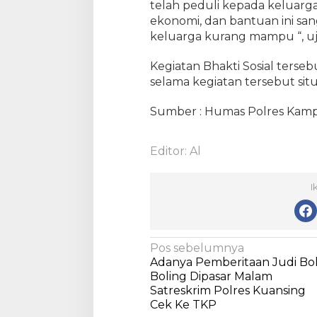
telah peduli kepada keluar
b
ekonomi, dan bantuan ini sa
a
keluarga kurang mampu “, uj
k
o
Kegiatan Bhakti Sosial terseb
K
selama kegiatan tersebut situ
e
p
Sumber : Humas Polres Kam
a
d
a
Editor: Al
W
a
r
I
g
a
N
Pos sebelumnya
Adanya Pemberitaan Judi Bo
a
Boling Dipasar Malam
v
Satreskrim Polres Kuansing
Cek Ke TKP
i