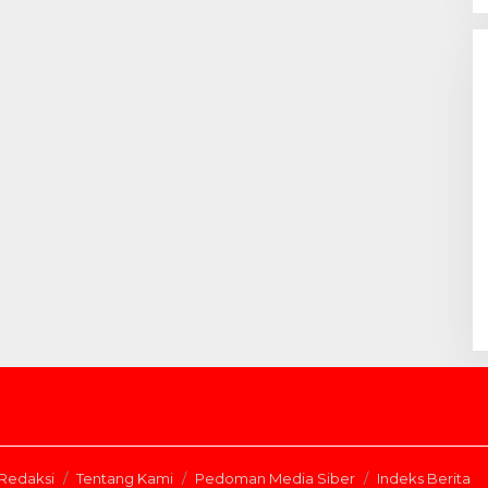
Redaksi
Tentang Kami
Pedoman Media Siber
Indeks Berita