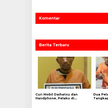
g
a
s
Komentar
i
p
o
s
Berita Terbaru
Curi Mobil Daihatsu dan
Dua Pel
Handphone, Pelaku di
Tangkap
Tangkap Polsek Perhentian
Sita 12
Raja