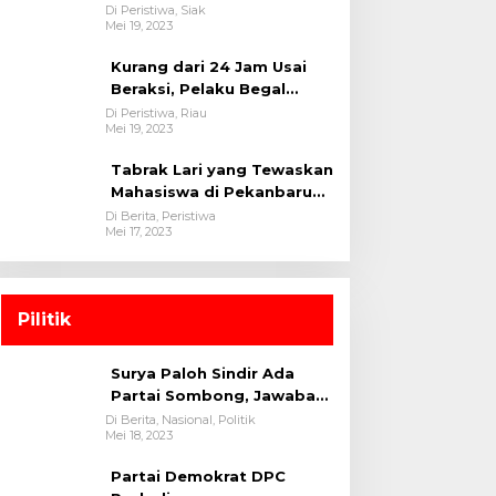
oleh tim Opsnal Polsek
Di Peristiwa, Siak
Mei 19, 2023
Tualang-Polres Siak-Polda
Riau
Kurang dari 24 Jam Usai
Beraksi, Pelaku Begal
Berhasil Di Bekuk
Di Peristiwa, Riau
Mei 19, 2023
Satreskrim Polres
Kuansing
Tabrak Lari yang Tewaskan
Mahasiswa di Pekanbaru
Ditangkap Polisi
Di Berita, Peristiwa
Mei 17, 2023
Pilitik
Surya Paloh Sindir Ada
Partai Sombong, Jawaban
Megawati
Di Berita, Nasional, Politik
Mei 18, 2023
Partai Demokrat DPC