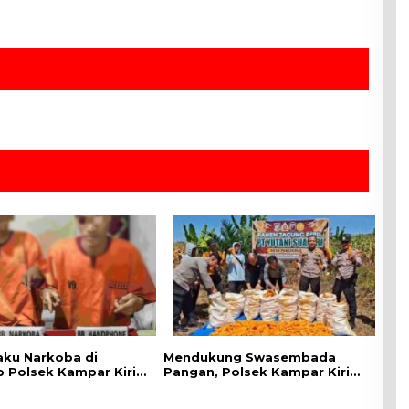
aku Narkoba di
Mendukung Swasembada
 Polsek Kampar Kiri,
Pangan, Polsek Kampar Kiri
.07 Gram Sabu-sabu
Hilir Pantau Panen Jagung di
Lahan PT Yutani Suadiri