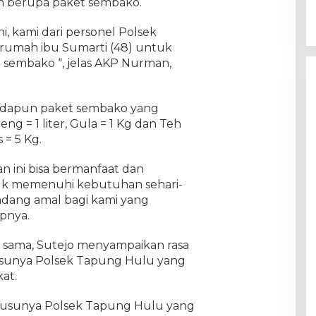
 berupa paket sembako.
ini, kami dari personel Polsek
umah ibu Sumarti (48) untuk
sembako “, jelas AKP Nurman,
adapun paket sembako yang
ng = 1 liter, Gula = 1 Kg dan Teh
 = 5 Kg.
an ini bisa bermanfaat dan
k memenuhi kebutuhan sehari-
ladang amal bagi kami yang
pnya.
 sama, Sutejo menyampaikan rasa
husunya Polsek Tapung Hulu yang
at.
khusunya Polsek Tapung Hulu yang