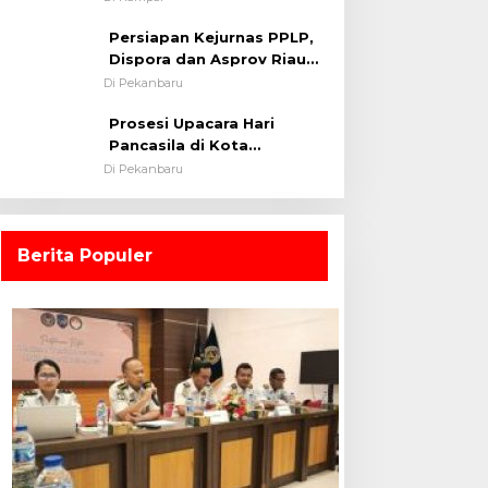
0313/KPR Tahun 2024) ?
Persiapan Kejurnas PPLP,
Dispora dan Asprov Riau
Tinjau Kelayakan Rumput
Di Pekanbaru
Lapangan Sepakbola
Prosesi Upacara Hari
Pancasila di Kota
Pekanbaru Tetap Khidmat
Di Pekanbaru
Walau Dalam Ruangan
Berita Populer