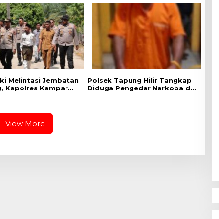
aki Melintasi Jembatan
Polsek Tapung Hilir Tangkap
, Kapolres Kampar
Diduga Pengedar Narkoba di
iapan Lokasi
Desa Kota Bangun
i Merah Putih Presisi
View More