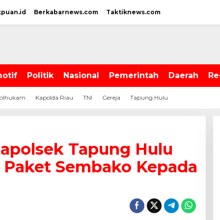
kpuan.id
Berkabarnews.com
Taktiknews.com
otif
Politik
Nasional
Pemerintah
Daerah
Re
olhukam
Kapolda Riau
TNI
Gereja
Tapung Hulu
Kapolsek Tapung Hulu
n Paket Sembako Kepada