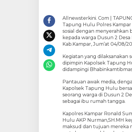
k
a
h
Allnewsterkini. Com | TAPUN
,
Tapung Hulu Polres Kampar 
K
sosial dengan menyerahkan 
a
kepada warga Dusun 2 Desa
p
Kab.Kampar, Jum’at 04/08/20
o
l
Kegiatan yang dilaksanakan s
s
dipimpin Kapolsek Tapung H
e
k
didampingi Bhabinkamtibmas s
T
a
Pantauan awak media, deng
p
Kapolsek Tapung Hulu bers
u
seorang warga di Dusun 2 D
n
sebagai ibu rumah tangga.
g
H
Kapolres Kampar Ronald Sum
u
Hulu AKP Nurman,SH.MH ke
l
maksud dan tujuan mereka 
u