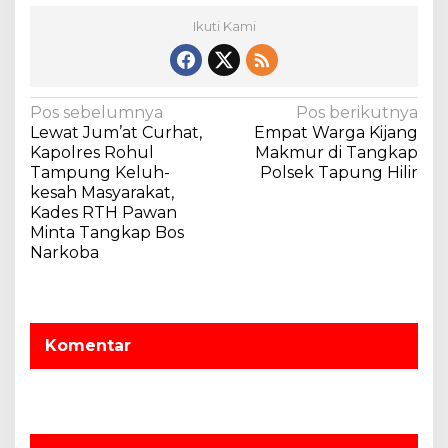
Ikuti Kami
N
Pos sebelumnya
Pos berikutnya
Lewat Jum’at Curhat,
Empat Warga Kijang
a
Kapolres Rohul
Makmur di Tangkap
v
Tampung Keluh-
Polsek Tapung Hilir
kesah Masyarakat,
i
Kades RTH Pawan
g
Minta Tangkap Bos
a
Narkoba
s
i
p
Komentar
o
s