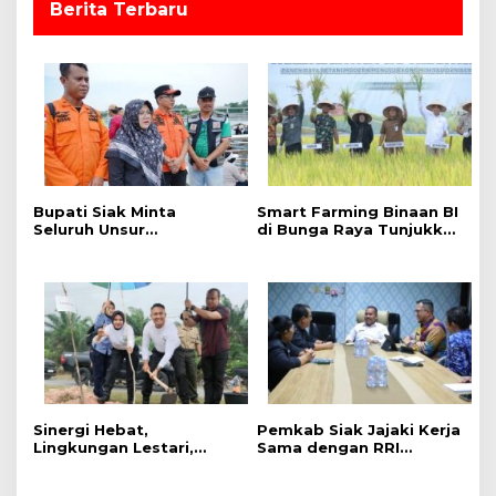
Berita Terbaru
Bupati Siak Minta
Smart Farming Binaan BI
Seluruh Unsur
di Bunga Raya Tunjukkan
Maksimalkan Pencarian
Hasil, Produktivitas Padi
Korban Tenggelam di
Meningkat
Sungai Siak.
Sinergi Hebat,
Pemkab Siak Jajaki Kerja
Lingkungan Lestari,
Sama dengan RRI
Pemerintah Kab Siak
Pekanbaru, Perluas
Gelar Penanaman Pohon
Promosi Daerah hingga