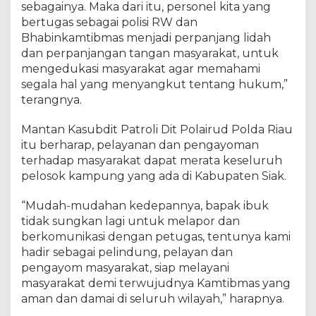
sebagainya. Maka dari itu, personel kita yang
P
bertugas sebagai polisi RW dan
e
Bhabinkamtibmas menjadi perpanjang lidah
l
dan perpanjangan tangan masyarakat, untuk
o
mengedukasi masyarakat agar memahami
s
o
segala hal yang menyangkut tentang hukum,”
k
terangnya.
K
a
Mantan Kasubdit Patroli Dit Polairud Polda Riau
m
itu berharap, pelayanan dan pengayoman
p
terhadap masyarakat dapat merata keseluruh
u
pelosok kampung yang ada di Kabupaten Siak.
n
g
“Mudah-mudahan kedepannya, bapak ibuk
tidak sungkan lagi untuk melapor dan
berkomunikasi dengan petugas, tentunya kami
hadir sebagai pelindung, pelayan dan
pengayom masyarakat, siap melayani
masyarakat demi terwujudnya Kamtibmas yang
aman dan damai di seluruh wilayah,” harapnya.