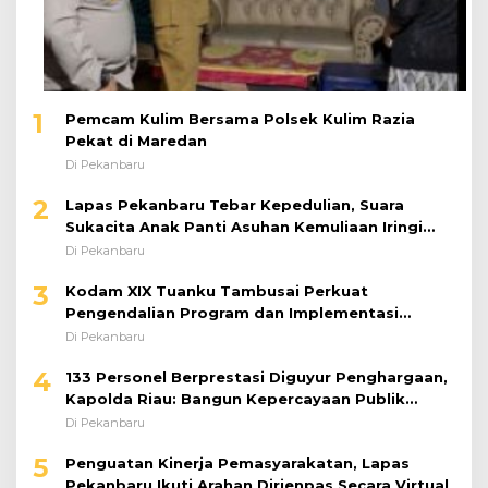
1
Pemcam Kulim Bersama Polsek Kulim Razia
Pekat di Maredan
Di Pekanbaru
2
Lapas Pekanbaru Tebar Kepedulian, Suara
Sukacita Anak Panti Asuhan Kemuliaan Iringi
Bantuan Sosial
Di Pekanbaru
3
Kodam XIX Tuanku Tambusai Perkuat
Pengendalian Program dan Implementasi
Doktrin TNI AD
Di Pekanbaru
4
133 Personel Berprestasi Diguyur Penghargaan,
Kapolda Riau: Bangun Kepercayaan Publik
dengan Karya Nyata
Di Pekanbaru
5
Penguatan Kinerja Pemasyarakatan, Lapas
Pekanbaru Ikuti Arahan Dirjenpas Secara Virtual