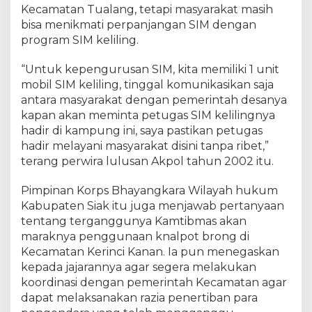
Kecamatan Tualang, tetapi masyarakat masih
e
s
bisa menikmati perpanjangan SIM dengan
S
program SIM keliling.
i
a
“Untuk kepengurusan SIM, kita memiliki 1 unit
k
mobil SIM keliling, tinggal komunikasikan saja
P
antara masyarakat dengan pemerintah desanya
a
kapan akan meminta petugas SIM kelilingnya
s
hadir di kampung ini, saya pastikan petugas
t
hadir melayani masyarakat disini tanpa ribet,”
i
terang perwira lulusan Akpol tahun 2002 itu.
k
a
Pimpinan Korps Bhayangkara Wilayah hukum
n
P
Kabupaten Siak itu juga menjawab pertanyaan
e
tentang terganggunya Kamtibmas akan
l
maraknya penggunaan knalpot brong di
a
Kecamatan Kerinci Kanan. Ia pun menegaskan
y
kepada jajarannya agar segera melakukan
a
koordinasi dengan pemerintah Kecamatan agar
n
dapat melaksanakan razia penertiban para
a