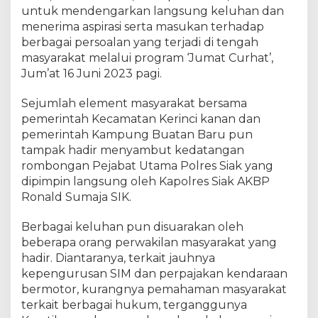
g
untuk mendengarkan langsung keluhan dan
a
menerima aspirasi serta masukan terhadap
r
berbagai persoalan yang terjadi di tengah
d
masyarakat melalui program ‘Jumat Curhat’,
a
Jum’at 16 Juni 2023 pagi.
n
T
Sejumlah element masyarakat bersama
a
pemerintah Kecamatan Kerinci kanan dan
n
pemerintah Kampung Buatan Baru pun
g
g
tampak hadir menyambut kedatangan
a
rombongan Pejabat Utama Polres Siak yang
p
dipimpin langsung oleh Kapolres Siak AKBP
i
Ronald Sumaja SIK.
K
e
Berbagai keluhan pun disuarakan oleh
l
beberapa orang perwakilan masyarakat yang
u
hadir. Diantaranya, terkait jauhnya
h
kepengurusan SIM dan perpajakan kendaraan
a
bermotor, kurangnya pemahaman masyarakat
n
terkait berbagai hukum, terganggunya
W