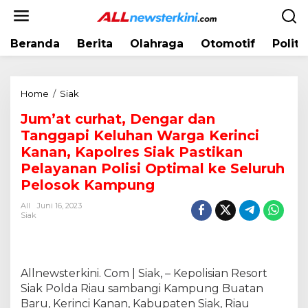
L
e
w
Beranda
Berita
Olahraga
Otomotif
Politi
a
t
i
k
Home
/
Siak
J
e
u
k
Jum’at curhat, Dengar dan
m
o
Tanggapi Keluhan Warga Kerinci
'
n
a
Kanan, Kapolres Siak Pastikan
t
t
Pelayanan Polisi Optimal ke Seluruh
e
c
Pelosok Kampung
n
u
r
All
Juni 16, 2023
Siak
h
a
t
,
Allnewsterkini. Com | Siak, – Kepolisian Resort
D
e
Siak Polda Riau sambangi Kampung Buatan
n
Baru, Kerinci Kanan, Kabupaten Siak, Riau