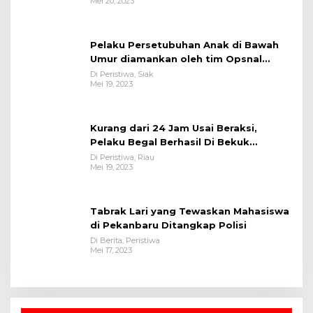
Mei 20, 2023
Pelaku Persetubuhan Anak di Bawah
Umur diamankan oleh tim Opsnal
Polsek Tualang-Polres Siak-Polda Riau
Di Peristiwa, Siak
Mei 19, 2023
Kurang dari 24 Jam Usai Beraksi,
Pelaku Begal Berhasil Di Bekuk
Satreskrim Polres Kuansing
Di Peristiwa, Riau
Mei 19, 2023
Tabrak Lari yang Tewaskan Mahasiswa
di Pekanbaru Ditangkap Polisi
Di Berita, Peristiwa
Mei 17, 2023