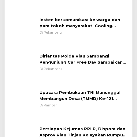
Insten berkomunikasi ke warga dan
para tokoh masyarakat. Cooling
System OMP LK ²024 Polsek Rumbai,
Di Pekanbaru
Kapolsek Iptu SAID ; Tekankan
Pentingnya Memelihara dan Menjaga
Situasi Kondusif
Dirlantas Polda Riau Sambangi
Pengunjung Car Free Day Sampaikan
Pesan Edukasi Kamtibmas &
Di Pekanbaru
Kamseltibcarlantas
Upacara Pembukaan TNI Manunggal
Membangun Desa (TMMD) Ke-121
Kodim 0313/KPR Tahun 2024) ?
Di Kampar
Persiapan Kejurnas PPLP, Dispora dan
Asprov Riau Tinjau Kelayakan Rumput