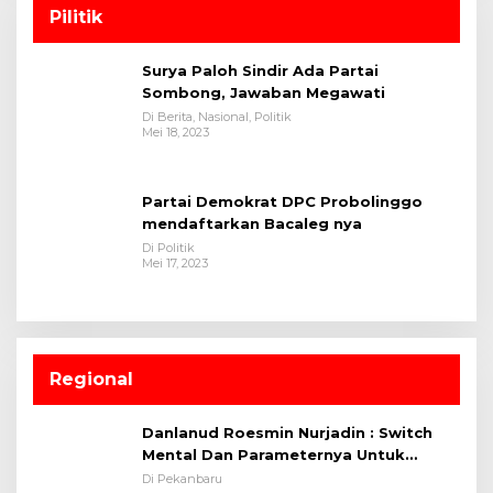
Pilitik
Surya Paloh Sindir Ada Partai
Sombong, Jawaban Megawati
Di Berita, Nasional, Politik
Mei 18, 2023
Partai Demokrat DPC Probolinggo
mendaftarkan Bacaleg nya
Di Politik
Mei 17, 2023
Regional
Danlanud Roesmin Nurjadin : Switch
Mental Dan Parameternya Untuk
Melaksanakan ✈
Di Pekanbaru