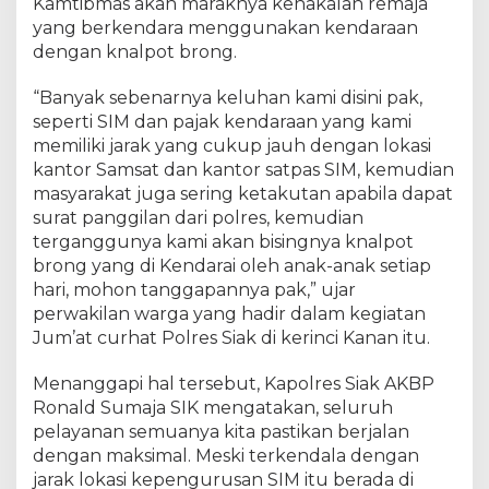
a
Kamtibmas akan maraknya kenakalan remaja
r
yang berkendara menggunakan kendaraan
g
dengan knalpot brong.
a
K
“Banyak sebenarnya keluhan kami disini pak,
e
seperti SIM dan pajak kendaraan yang kami
r
memiliki jarak yang cukup jauh dengan lokasi
i
kantor Samsat dan kantor satpas SIM, kemudian
n
masyarakat juga sering ketakutan apabila dapat
c
surat panggilan dari polres, kemudian
i
terganggunya kami akan bisingnya knalpot
K
a
brong yang di Kendarai oleh anak-anak setiap
n
hari, mohon tanggapannya pak,” ujar
a
perwakilan warga yang hadir dalam kegiatan
n
Jum’at curhat Polres Siak di kerinci Kanan itu.
,
K
Menanggapi hal tersebut, Kapolres Siak AKBP
a
Ronald Sumaja SIK mengatakan, seluruh
p
pelayanan semuanya kita pastikan berjalan
o
dengan maksimal. Meski terkendala dengan
l
jarak lokasi kepengurusan SIM itu berada di
r