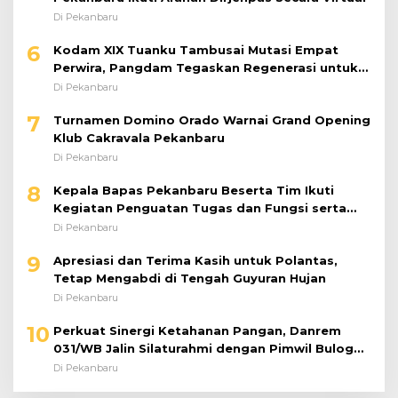
Di Pekanbaru
6
Kodam XIX Tuanku Tambusai Mutasi Empat
Perwira, Pangdam Tegaskan Regenerasi untuk
Perkuat Kinerja Satuan
Di Pekanbaru
7
Turnamen Domino Orado Warnai Grand Opening
Klub Cakravala Pekanbaru
Di Pekanbaru
8
Kepala Bapas Pekanbaru Beserta Tim Ikuti
Kegiatan Penguatan Tugas dan Fungsi serta
Paparan Penempatan WBP ke Lapas Terbuka
Di Pekanbaru
9
Apresiasi dan Terima Kasih untuk Polantas,
Tetap Mengabdi di Tengah Guyuran Hujan
Di Pekanbaru
10
Perkuat Sinergi Ketahanan Pangan, Danrem
031/WB Jalin Silaturahmi dengan Pimwil Bulog
Riau dan Kepri
Di Pekanbaru