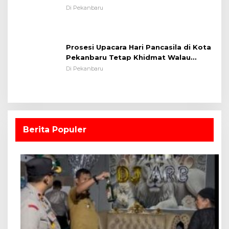
Lapangan Sepakbola
Di Pekanbaru
Prosesi Upacara Hari Pancasila di Kota
Pekanbaru Tetap Khidmat Walau
Dalam Ruangan
Di Pekanbaru
Berita Populer