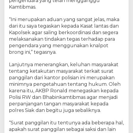
pengendara yang telah mengganggu
n
Kamtibmas.
P
o
“Ini merupakan aduan yang sangat jelas, maka
l
i
dari itu saya tegaskan kepada Kasat lantas dan
s
Kapolsek agar saling berkoordinasi dan segera
i
melaksanakan tindakan tegas terhadap para
O
pengendara yang menggunakan knalpot
p
brong ini,” tegasnya.
t
i
Lanjutnya menerangkan, keluhan masyarakat
m
tentang ketakutan masyarakat terkait surat
a
panggilan dari kantor polisian ini merupakan
l
minimnya pengetahuan tentang hukum. Oleh
k
karena itu, AKBP Ronald menegaskan kepada
e
S
Polisi RW dan Bhabinkamtibmas agar menjadi
e
perpanjangan tangan masyarakat kepada
l
polres Siak dan begitu juga sebaliknya.
u
r
“Surat panggilan itu tentunya ada beberapa hal,
u
apakah surat panggilan sebagai saksi dan lain
h