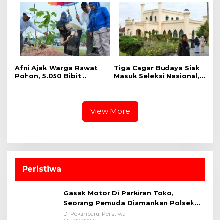
Serentak ,Kapolres : Kita
Nasional
Menanam Masa Depan
dan Harapan
Afni Ajak Warga Rawat
Tiga Cagar Budaya Siak
Pohon, 5.050 Bibit
Masuk Seleksi Nasional,
Ditanam di Jalur
Bupati Afni Mohon
Mempura-Dayun
Dukungan
View More
Peristiwa
Gasak Motor Di Parkiran Toko,
Seorang Pemuda Diamankan Polsek
Bukit Raya
Di Pekanbaru, Peristiwa