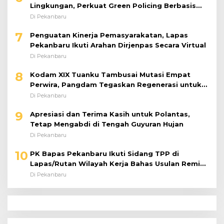
Lingkungan, Perkuat Green Policing Berbasis
Riset
Di Pekanbaru
7
Penguatan Kinerja Pemasyarakatan, Lapas
Pekanbaru Ikuti Arahan Dirjenpas Secara Virtual
Di Pekanbaru
8
Kodam XIX Tuanku Tambusai Mutasi Empat
Perwira, Pangdam Tegaskan Regenerasi untuk
Perkuat Kinerja Satuan
Di Pekanbaru
9
Apresiasi dan Terima Kasih untuk Polantas,
Tetap Mengabdi di Tengah Guyuran Hujan
Di Pekanbaru
10
PK Bapas Pekanbaru Ikuti Sidang TPP di
Lapas/Rutan Wilayah Kerja Bahas Usulan Remisi
Umum Jelang Hari Kemerdekaan
Di Pekanbaru