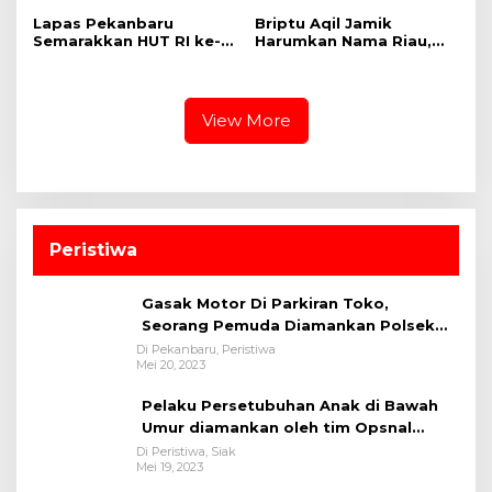
Lapas Pekanbaru
Briptu Aqil Jamik
Semarakkan HUT RI ke-
Harumkan Nama Riau,
81 dengan Fun Walk,
Raih Medali Perak di
Baksos, dan Lomba
Kejurnas Muaythai
Tradisional
View More
Peristiwa
Gasak Motor Di Parkiran Toko,
Seorang Pemuda Diamankan Polsek
Bukit Raya
Di Pekanbaru, Peristiwa
Mei 20, 2023
Pelaku Persetubuhan Anak di Bawah
Umur diamankan oleh tim Opsnal
Polsek Tualang-Polres Siak-Polda Riau
Di Peristiwa, Siak
Mei 19, 2023