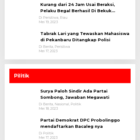
Kurang dari 24 Jam Usai Beraksi,
Pelaku Begal Berhasil Di Bekuk
Satreskrim Polres Kuansing
Di Peristiwa, Riau
Mei 19, 2023
Tabrak Lari yang Tewaskan Mahasiswa
di Pekanbaru Ditangkap Polisi
Di Berita, Peristiwa
Mei 17, 2023
Pilitik
Surya Paloh Sindir Ada Partai
Sombong, Jawaban Megawati
Di Berita, Nasional, Politik
Mei 18, 2023
Partai Demokrat DPC Probolinggo
mendaftarkan Bacaleg nya
Di Politik
Mei 17, 2023