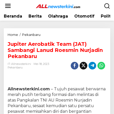
L
e
w
Beranda
Berita
Olahraga
Otomotif
Politi
a
t
i
k
Home
/
Pekanbaru
J
e
u
k
Jupiter Aerobatik Team (JAT)
p
o
Sambangi Lanud Roesmin Nurjadin
i
n
t
Pekanbaru
t
e
e
IT-Allnewsterkini
Mei 18, 2023
r
Pekanbaru
n
A
e
r
o
Allnewsterkini.com
– Tujuh pesawat berwarna
b
merah putih terbang formasi dan melintas di
a
atas Pangkalan TNI AU Roesmin Nurjadin
t
Pekanbaru, sesaat kemudian satu persatu
i
pesawat memisahkan diri dan bergantian
k