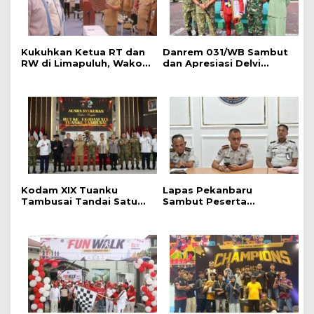
Kukuhkan Ketua RT dan
Danrem 031/WB Sambut
RW di Limapuluh, Wako:
dan Apresiasi Delvi
Turun ke Tengah
Nurfadillah, Anak Prajurit
Masyarakat dan Bantu
Berprestasi di Kancah
Warga
Internasional MMA
Kodam XIX Tuanku
Lapas Pekanbaru
Tambusai Tandai Satu
Sambut Peserta
Tahun Pengabdian
Pemagangan Nasional
Bersama Rakyat
2026, Kalapas:
Momentum Belajar dan
Bentuk Karakter