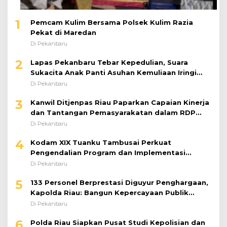
1
Pemcam Kulim Bersama Polsek Kulim Razia
Pekat di Maredan
Di Pekanbaru
2
Lapas Pekanbaru Tebar Kepedulian, Suara
Sukacita Anak Panti Asuhan Kemuliaan Iringi
Bantuan Sosial
Di Pekanbaru
3
Kanwil Ditjenpas Riau Paparkan Capaian Kinerja
dan Tantangan Pemasyarakatan dalam RDP
Bersama Komisi XIII DPR RI
Di Pekanbaru
4
Kodam XIX Tuanku Tambusai Perkuat
Pengendalian Program dan Implementasi
Doktrin TNI AD
Di Pekanbaru
5
133 Personel Berprestasi Diguyur Penghargaan,
Kapolda Riau: Bangun Kepercayaan Publik
dengan Karya Nyata
Di Pekanbaru
6
Polda Riau Siapkan Pusat Studi Kepolisian dan