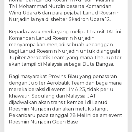
R
TNI Mohammad Nurdin beserta Komandan
o
e
Wing Udara 6 dan para pejabat Lanud Roesmin
s
Nurjadin lainya di shelter Skadron Udara 12.
m
i
Kepada awak media yang meliput transit JAT ini
n
Komandan Lanud Roesmin Nurjadin
N
menyampaikan menjadi sebuah kebanggan
u
bagi Lanud Roesmin Nurjadin untuk disinggahi
r
Jupiter Aerobatik Team, yang mana The Jupiter
j
akan tampil di Malaysia sebagai Duta Bangsa.
a
d
Bagi masyarakat Provinsi Riau yang penasaran
i
dengan Jupiter Aerobatik Team dan bagaimana
n
P
mereka beraksi di event LIMA 23, tidak perlu
e
khawatir. Sepulang dari Malaysia, JAT
k
dijadwalkan akan transit kembali di Lanud
a
Roesmin Nurjadin dan akan melukis langit
n
Pekanbaru pada tanggal 28 Mei ini dalam event
b
Roesmin Nurjadin Open Base
a
r