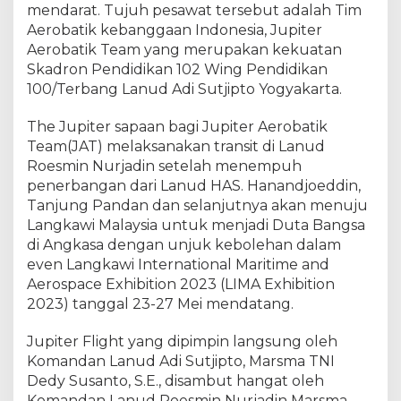
T
mendarat. Tujuh pesawat tersebut adalah Tim
e
Aerobatik kebanggaan Indonesia, Jupiter
a
Aerobatik Team yang merupakan kekuatan
m
Skadron Pendidikan 102 Wing Pendidikan
(
100/Terbang Lanud Adi Sutjipto Yogyakarta.
J
A
The Jupiter sapaan bagi Jupiter Aerobatik
T
Team(JAT) melaksanakan transit di Lanud
)
Roesmin Nurjadin setelah menempuh
S
penerbangan dari Lanud HAS. Hanandjoeddin,
a
Tanjung Pandan dan selanjutnya akan menuju
m
b
Langkawi Malaysia untuk menjadi Duta Bangsa
a
di Angkasa dengan unjuk kebolehan dalam
n
even Langkawi International Maritime and
g
Aerospace Exhibition 2023 (LIMA Exhibition
i
2023) tanggal 23-27 Mei mendatang.
L
a
Jupiter Flight yang dipimpin langsung oleh
n
Komandan Lanud Adi Sutjipto, Marsma TNI
u
Dedy Susanto, S.E., disambut hangat oleh
d
Komandan Lanud Roesmin Nurjadin Marsma