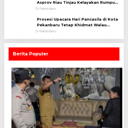
Asprov Riau Tinjau Kelayakan Rumput
Lapangan Sepakbola
Di Pekanbaru
Prosesi Upacara Hari Pancasila di Kota
Pekanbaru Tetap Khidmat Walau
Dalam Ruangan
Di Pekanbaru
Berita Populer