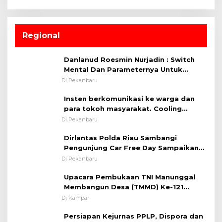
Regional
Danlanud Roesmin Nurjadin : Switch
Mental Dan Parameternya Untuk
Melaksanakan ✈
Di Pekanbaru
Insten berkomunikasi ke warga dan
para tokoh masyarakat. Cooling
System OMP LK ²024 Polsek Rumbai,
Di Pekanbaru
Kapolsek Iptu SAID ; Tekankan
Dirlantas Polda Riau Sambangi
Pentingnya Memelihara dan Menjaga
Pengunjung Car Free Day Sampaikan
Situasi Kondusif
Pesan Edukasi Kamtibmas &
Di Pekanbaru
Kamseltibcarlantas
Upacara Pembukaan TNI Manunggal
Membangun Desa (TMMD) Ke-121
Kodim 0313/KPR Tahun 2024) ?
Di Kampar
Persiapan Kejurnas PPLP, Dispora dan