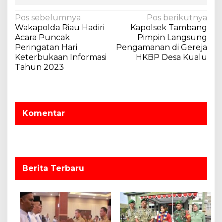
N
Pos sebelumnya
Pos berikutnya
Wakapolda Riau Hadiri
Kapolsek Tambang
a
Acara Puncak
Pimpin Langsung
v
Peringatan Hari
Pengamanan di Gereja
Keterbukaan Informasi
HKBP Desa Kualu
i
Tahun 2023
g
a
s
Komentar
i
p
o
s
Berita Terbaru