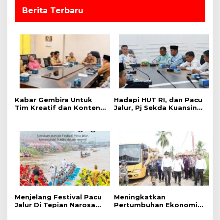
s
Berita Terbaru
‎Kabar Gembira Untuk
Hadapi HUT RI, dan Pacu
Tim Kreatif dan Konten
Jalur, Pj Sekda Kuansing
Kreator, Festival Pacu
Kumpulkan Camat Se-
Jalur Nasional 2026
Kabupaten Kuansing
Adakan Lomba Foto dan
Video Pacu Jalur
Menjelang Festival Pacu
Meningkatkan
Jalur Di Tepian Narosa
Pertumbuhan Ekonomi
2026, Ketua Panitia
dan Event Pacu Jalur