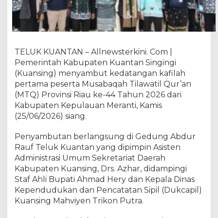
M
e
r
a
n
TELUK KUANTAN – Allnewsterkini. Com |
t
Pemerintah Kabupaten Kuantan Singingi
i
T
(Kuansing) menyambut kedatangan kafilah
i
pertama peserta Musabaqah Tilawatil Qur’an
b
(MTQ) Provinsi Riau ke-44 Tahun 2026 dari
a
Kabupaten Kepulauan Meranti, Kamis
d
(25/06/2026) siang.
i
K
Penyambutan berlangsung di Gedung Abdur
u
Rauf Teluk Kuantan yang dipimpin Asisten
a
Administrasi Umum Sekretariat Daerah
n
Kabupaten Kuansing, Drs. Azhar, didampingi
s
Staf Ahli Bupati Ahmad Hery dan Kepala Dinas
i
n
Kependudukan dan Pencatatan Sipil (Dukcapil)
g
Kuansing Mahviyen Trikon Putra.
,