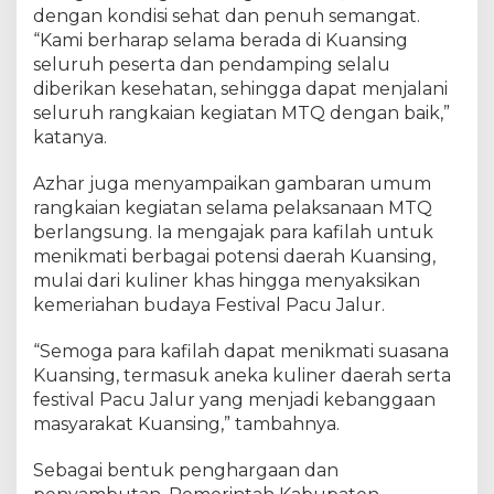
g
dengan kondisi sehat dan penuh semangat.
D
“Kami berharap selama berada di Kuansing
i
seluruh peserta dan pendamping selalu
s
diberikan kesehatan, sehingga dapat menjalani
a
seluruh rangkaian kegiatan MTQ dengan baik,”
m
katanya.
b
u
Azhar juga menyampaikan gambaran umum
t
rangkaian kegiatan selama pelaksanaan MTQ
J
berlangsung. Ia mengajak para kafilah untuk
e
menikmati berbagai potensi daerah Kuansing,
l
a
mulai dari kuliner khas hingga menyaksikan
n
kemeriahan budaya Festival Pacu Jalur.
g
M
“Semoga para kafilah dapat menikmati suasana
T
Kuansing, termasuk aneka kuliner daerah serta
Q
festival Pacu Jalur yang menjadi kebanggaan
R
masyarakat Kuansing,” tambahnya.
i
a
Sebagai bentuk penghargaan dan
u