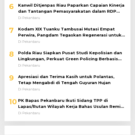
6
Kanwil Ditjenpas Riau Paparkan Capaian Kinerja
dan Tantangan Pemasyarakatan dalam RDP
Bersama Komisi XIII DPR RI
Di Pekanbaru
7
Kodam XIX Tuanku Tambusai Mutasi Empat
Perwira, Pangdam Tegaskan Regenerasi untuk
Perkuat Kinerja Satuan
Di Pekanbaru
8
Polda Riau Siapkan Pusat Studi Kepolisian dan
Lingkungan, Perkuat Green Policing Berbasis
Riset
Di Pekanbaru
9
Apresiasi dan Terima Kasih untuk Polantas,
Tetap Mengabdi di Tengah Guyuran Hujan
Di Pekanbaru
10
PK Bapas Pekanbaru Ikuti Sidang TPP di
Lapas/Rutan Wilayah Kerja Bahas Usulan Remisi
Umum Jelang Hari Kemerdekaan
Di Pekanbaru