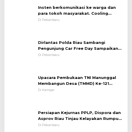
Insten berkomunikasi ke warga dan
para tokoh masyarakat. Cooling
System OMP LK ²024 Polsek Rumbai,
Di Pekanbaru
Kapolsek Iptu SAID ; Tekankan
Pentingnya Memelihara dan Menjaga
Situasi Kondusif
Dirlantas Polda Riau Sambangi
Pengunjung Car Free Day Sampaikan
Pesan Edukasi Kamtibmas &
Di Pekanbaru
Kamseltibcarlantas
Upacara Pembukaan TNI Manunggal
Membangun Desa (TMMD) Ke-121
Kodim 0313/KPR Tahun 2024) ?
Di Kampar
Persiapan Kejurnas PPLP, Dispora dan
Asprov Riau Tinjau Kelayakan Rumput
Lapangan Sepakbola
Di Pekanbaru