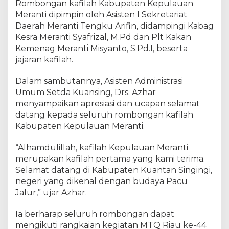
J
Rombongan kafilah Kabupaten Kepulauan
a
Meranti dipimpin oleh Asisten I Sekretariat
d
Daerah Meranti Tengku Arifin, didampingi Kabag
i
Kesra Meranti Syafrizal, M.Pd dan Plt Kakan
R
Kemenag Meranti Misyanto, S.Pd.I, beserta
o
jajaran kafilah.
m
b
Dalam sambutannya, Asisten Administrasi
o
Umum Setda Kuansing, Drs. Azhar
n
g
menyampaikan apresiasi dan ucapan selamat
a
datang kepada seluruh rombongan kafilah
n
Kabupaten Kepulauan Meranti.
P
e
“Alhamdulillah, kafilah Kepulauan Meranti
r
merupakan kafilah pertama yang kami terima.
t
Selamat datang di Kabupaten Kuantan Singingi,
a
negeri yang dikenal dengan budaya Pacu
m
Jalur,” ujar Azhar.
a
y
Ia berharap seluruh rombongan dapat
a
mengikuti rangkaian kegiatan MTQ Riau ke-44
n