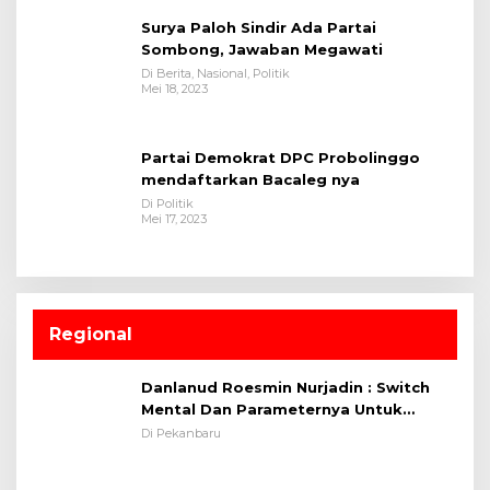
Surya Paloh Sindir Ada Partai
Sombong, Jawaban Megawati
Di Berita, Nasional, Politik
Mei 18, 2023
Partai Demokrat DPC Probolinggo
mendaftarkan Bacaleg nya
Di Politik
Mei 17, 2023
Regional
Danlanud Roesmin Nurjadin : Switch
Mental Dan Parameternya Untuk
Melaksanakan ✈
Di Pekanbaru