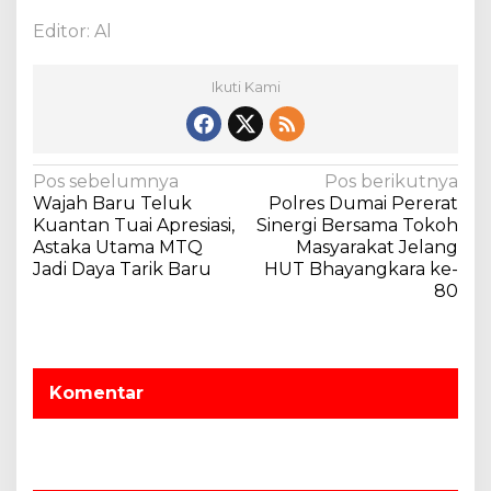
Editor: Al
Ikuti Kami
N
Pos sebelumnya
Pos berikutnya
Wajah Baru Teluk
Polres Dumai Pererat
a
Kuantan Tuai Apresiasi,
Sinergi Bersama Tokoh
v
Astaka Utama MTQ
Masyarakat Jelang
Jadi Daya Tarik Baru
HUT Bhayangkara ke-
i
80
g
a
s
Komentar
i
p
o