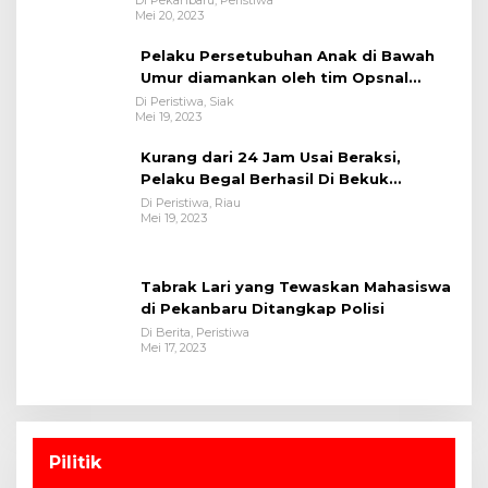
Mei 20, 2023
Pelaku Persetubuhan Anak di Bawah
Umur diamankan oleh tim Opsnal
Polsek Tualang-Polres Siak-Polda Riau
Di Peristiwa, Siak
Mei 19, 2023
Kurang dari 24 Jam Usai Beraksi,
Pelaku Begal Berhasil Di Bekuk
Satreskrim Polres Kuansing
Di Peristiwa, Riau
Mei 19, 2023
Tabrak Lari yang Tewaskan Mahasiswa
di Pekanbaru Ditangkap Polisi
Di Berita, Peristiwa
Mei 17, 2023
Pilitik