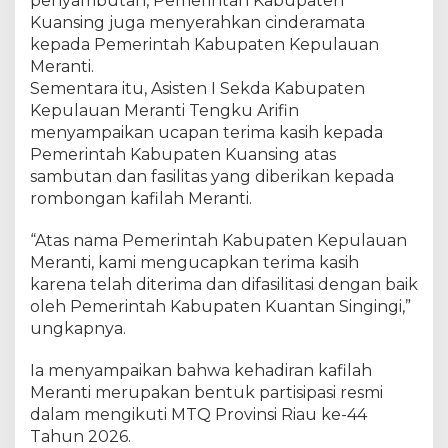
penyambutan, Pemerintah Kabupaten
k
Kuansing juga menyerahkan cinderamata
e
kepada Pemerintah Kabupaten Kepulauan
-
4
Meranti.
4
Sementara itu, Asisten I Sekda Kabupaten
Kepulauan Meranti Tengku Arifin
menyampaikan ucapan terima kasih kepada
Pemerintah Kabupaten Kuansing atas
sambutan dan fasilitas yang diberikan kepada
rombongan kafilah Meranti.
“Atas nama Pemerintah Kabupaten Kepulauan
Meranti, kami mengucapkan terima kasih
karena telah diterima dan difasilitasi dengan baik
oleh Pemerintah Kabupaten Kuantan Singingi,”
ungkapnya.
Ia menyampaikan bahwa kehadiran kafilah
Meranti merupakan bentuk partisipasi resmi
dalam mengikuti MTQ Provinsi Riau ke-44
Tahun 2026.