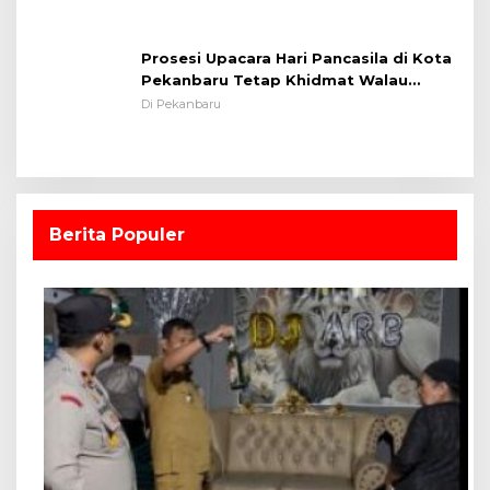
Prosesi Upacara Hari Pancasila di Kota
Pekanbaru Tetap Khidmat Walau
Dalam Ruangan
Di Pekanbaru
Berita Populer