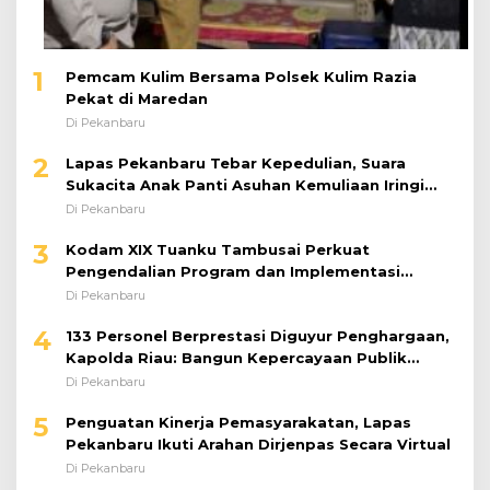
1
Pemcam Kulim Bersama Polsek Kulim Razia
Pekat di Maredan
Di Pekanbaru
2
Lapas Pekanbaru Tebar Kepedulian, Suara
Sukacita Anak Panti Asuhan Kemuliaan Iringi
Bantuan Sosial
Di Pekanbaru
3
Kodam XIX Tuanku Tambusai Perkuat
Pengendalian Program dan Implementasi
Doktrin TNI AD
Di Pekanbaru
4
133 Personel Berprestasi Diguyur Penghargaan,
Kapolda Riau: Bangun Kepercayaan Publik
dengan Karya Nyata
Di Pekanbaru
5
Penguatan Kinerja Pemasyarakatan, Lapas
Pekanbaru Ikuti Arahan Dirjenpas Secara Virtual
Di Pekanbaru