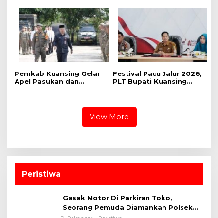
Pelaksana Mengatakan
Tahunan, Menteri
Sudah 59 Buah Jalur Yang
Pekerjaan Umum (PU)
Mendaftar
Mengkaji Rancangan
Pembangunan Jalan Tol
Kuansing – Pekanbaru
Pemkab Kuansing Gelar
Festival Pacu Jalur 2026,
Apel Pasukan dan
PLT Bupati Kuansing
Perkuat Kesiapan
Segara Aktifkan Kembali
Pengamanan Pacu Jalur
Sponsor Jalur
2026
View More
Peristiwa
Gasak Motor Di Parkiran Toko,
Seorang Pemuda Diamankan Polsek
Bukit Raya
Di Pekanbaru, Peristiwa