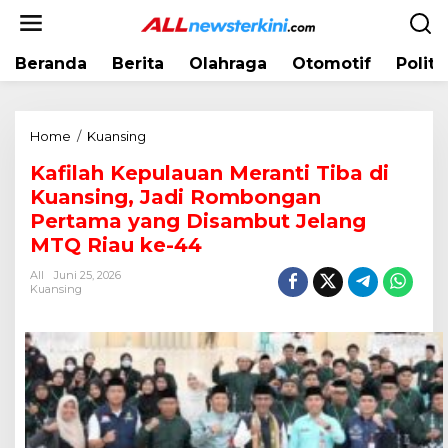
L
e
w
Beranda
Berita
Olahraga
Otomotif
Politi
a
t
i
k
Home
/
Kuansing
K
e
a
k
Kafilah Kepulauan Meranti Tiba di
f
o
Kuansing, Jadi Rombongan
i
n
l
Pertama yang Disambut Jelang
t
a
MTQ Riau ke-44
e
h
n
All
Juni 25, 2026
K
Kuansing
e
p
u
l
a
u
a
n