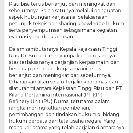
Riau bisa terus berlanjut dan meningkat dari
m
i
sebelumnya. Salah satunya melalui penguatan
n
aspek hubungan kerjasama, pelaksanaan
a
petunjuk teknis dan sharing knowledge hukum
I
serta penyempurnaan sebagaimana kegiatan
n
evaluasi yang dilaksanakan.
t
e
Dalam sambutannya Kepala Kejaksaan Tinggi
r
Riau Dr. Supardi menyampaikan apresiasinya
n
atas terlaksananya perjanjian kerjasama ini dan
a
berharap perjanjian kerjasama ini terus
s
berlanjut dan meningkat dari sebelumnya.
i
o
Diharapkan akan selalu terjalin koordinasi dan
n
silaturahmi antara Kejaksaan Tinggi Riau dan PT
a
Kilang Pertamina Internasional (PT KPI)
l
Refinery Unit (RU) Dumai terutama dalam
(
rangka meningkatkan pemberian,
P
pertimbangan, dan tindakan hukum di bidang
T
hukum perdata dan tata usaha negara. Yang
K
mana kerjasama yang telah berjalan diantaranya
P