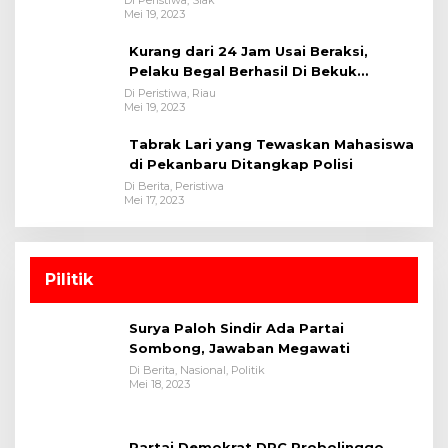
Mei 19, 2023
Kurang dari 24 Jam Usai Beraksi,
Pelaku Begal Berhasil Di Bekuk
Satreskrim Polres Kuansing
Di Peristiwa, Riau
Mei 19, 2023
Tabrak Lari yang Tewaskan Mahasiswa
di Pekanbaru Ditangkap Polisi
Di Berita, Peristiwa
Mei 17, 2023
Pilitik
Surya Paloh Sindir Ada Partai
Sombong, Jawaban Megawati
Di Berita, Nasional, Politik
Mei 18, 2023
Partai Demokrat DPC Probolinggo