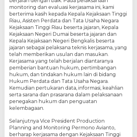
berjalan dengan baik. Pada pelaksanaan
u
a
monitoring dan evaluasi kerjasama ini, kami
s
berterima kasih kepada Kepala Kejaksaan Tinggi
i
Riau, Asisten Perdata dan Tata Usaha Negara
d
Kejaksaan Tinggi Riau beserta jajaran, Kepala
e
Kejaksaan Negeri Dumai beserta jajaran dan
n
Kepala Kejaksaan Negeri Bengkalis beserta
g
jajaran sebagai pelaksana teknis kerjasama, yang
a
telah memberikan usulan dan masukan.
n
Kerjasama yang telah berjalan diantaranya
P
pemberian bantuan hukum, pertimbangan
T
K
hukum, dan tindakan hukum lain di bidang
i
Hukum Perdata dan Tata Usaha Negara.
l
Kemudian pertukaran data, informasi, keahlian
a
serta sarana dan prasarana dalam pelaksanaan
n
penegakan hukum dan penguatan
g
kelembagaan.
P
e
Selanjutnya Vice President Production
r
Planning and Monitoring Permono Avianto,
t
berharap kerjasama dengan Kejaksaan Tinggi
a