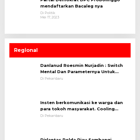
mendaftarkan Bacaleg nya
Di Politik
Mei 17, 2023
Regional
Danlanud Roesmin Nurjadin : Switch
Mental Dan Parameternya Untuk
Melaksanakan ✈
Di Pekanbaru
Insten berkomunikasi ke warga dan
para tokoh masyarakat. Cooling
System OMP LK ²024 Polsek Rumbai,
Di Pekanbaru
Kapolsek Iptu SAID ; Tekankan
Pentingnya Memelihara dan Menjaga
Situasi Kondusif
Dirlantas Polda Riau Sambangi