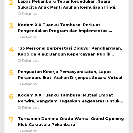
2
Lapas Pekanbaru Tebar Kepedulian, Suara
Sukacita Anak Panti Asuhan Kemuliaan Iringi
Bantuan Sosial
Di Pekanbaru
3
Kodam XIX Tuanku Tambusai Perkuat
Pengendalian Program dan Implementasi
Doktrin TNI AD
Di Pekanbaru
4
133 Personel Berprestasi Diguyur Penghargaan,
Kapolda Riau: Bangun Kepercayaan Publik
dengan Karya Nyata
Di Pekanbaru
5
Penguatan Kinerja Pemasyarakatan, Lapas
Pekanbaru Ikuti Arahan Dirjenpas Secara Virtual
Di Pekanbaru
6
Kodam XIX Tuanku Tambusai Mutasi Empat
Perwira, Pangdam Tegaskan Regenerasi untuk
Perkuat Kinerja Satuan
Di Pekanbaru
7
Turnamen Domino Orado Warnai Grand Opening
Klub Cakravala Pekanbaru
Di Pekanbaru