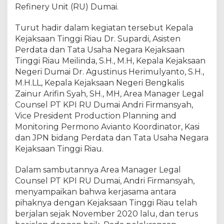
R
Refinery Unit (RU) Dumai.
a
p
Turut hadir dalam kegiatan tersebut Kepala
a
Kejaksaan Tinggi Riau Dr. Supardi, Asisten
t
Perdata dan Tata Usaha Negara Kejaksaan
M
Tinggi Riau Meilinda, S.H., M.H, Kepala Kejaksaan
o
Negeri Dumai Dr. Agustinus Herimulyanto, S.H.,
n
M.H.LL, Kepala Kejaksaan Negeri Bengkalis
i
Zainur Arifin Syah, SH., MH, Area Manager Legal
t
Counsel PT KPI RU Dumai Andri Firmansyah,
o
r
Vice President Production Planning and
i
Monitoring Permono Avianto Koordinator, Kasi
n
dan JPN bidang Perdata dan Tata Usaha Negara
g
Kejaksaan Tinggi Riau.
d
a
Dalam sambutannya Area Manager Legal
n
Counsel PT KPI RU Dumai, Andri Firmansyah,
E
menyampaikan bahwa kerjasama antara
v
pihaknya dengan Kejaksaan Tinggi Riau telah
a
berjalan sejak November 2020 lalu, dan terus
l