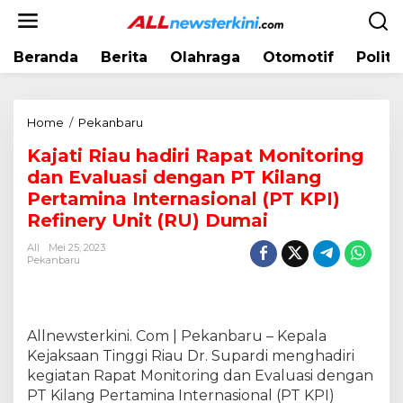
L
e
w
Beranda
Berita
Olahraga
Otomotif
Politi
a
t
i
k
Home
/
Pekanbaru
K
e
a
k
Kajati Riau hadiri Rapat Monitoring
j
o
dan Evaluasi dengan PT Kilang
a
n
t
Pertamina Internasional (PT KPI)
t
i
Refinery Unit (RU) Dumai
e
R
n
All
Mei 25, 2023
i
Pekanbaru
a
u
h
a
Allnewsterkini. Com | Pekanbaru – Kepala
d
Kejaksaan Tinggi Riau Dr. Supardi menghadiri
i
kegiatan Rapat Monitoring dan Evaluasi dengan
r
i
PT Kilang Pertamina Internasional (PT KPI)