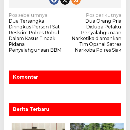
N
Pos sebelumnya
Pos berikutnya
Dua Tersangka
Dua Orang Pria
a
Diringkus Personil Sat
Diduga Pelaku
v
Reskrim Polres Rohul
Penyalahgunaan
Dalam Kasus Tindak
Narkotika diamankan
i
Pidana
Tim Opsnal Satres
g
Penyalahgunaan BBM
Narkoba Polres Siak
a
s
i
Komentar
p
o
s
Berita Terbaru