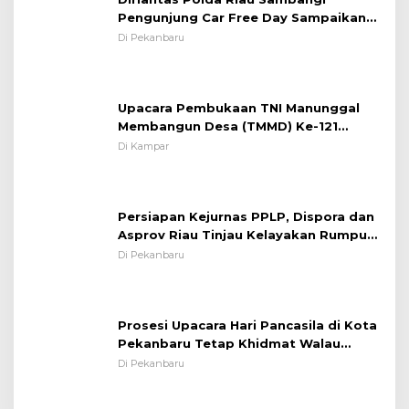
Pengunjung Car Free Day Sampaikan
Pesan Edukasi Kamtibmas &
Di Pekanbaru
Kamseltibcarlantas
Upacara Pembukaan TNI Manunggal
Membangun Desa (TMMD) Ke-121
Kodim 0313/KPR Tahun 2024) ?
Di Kampar
Persiapan Kejurnas PPLP, Dispora dan
Asprov Riau Tinjau Kelayakan Rumput
Lapangan Sepakbola
Di Pekanbaru
Prosesi Upacara Hari Pancasila di Kota
Pekanbaru Tetap Khidmat Walau
Dalam Ruangan
Di Pekanbaru