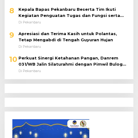
8
Kepala Bapas Pekanbaru Beserta Tim Ikuti
Kegiatan Penguatan Tugas dan Fungsi serta
Paparan Penempatan WBP ke Lapas Terbuka
Di Pekanbaru
9
Apresiasi dan Terima Kasih untuk Polantas,
Tetap Mengabdi di Tengah Guyuran Hujan
Di Pekanbaru
10
Perkuat Sinergi Ketahanan Pangan, Danrem
031/WB Jalin Silaturahmi dengan Pimwil Bulog
Riau dan Kepri
Di Pekanbaru