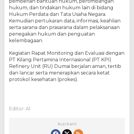
pemberian bantuan hukum, pertimbangan
I
hukum, dan tindakan hukum lain di bidang
)
R
Hukum Perdata dan Tata Usaha Negara.
e
Kemudian pertukaran data, informasi, keahlian
f
serta sarana dan prasarana dalam pelaksanaan
i
penegakan hukum dan penguatan
n
kelembagaan.
e
r
Kegiatan Rapat Monitoring dan Evaluasi dengan
y
PT Kilang Pertamina Internasional (PT KPI)
U
Refinery Unit (RU) Dumai berjalan aman, tertib
n
dan lancar serta menerapkan secara ketat
i
protokol kesehatan (prokes).
t
(
R
U
)
Editor: Al
D
u
m
Ikuti Kami
a
i