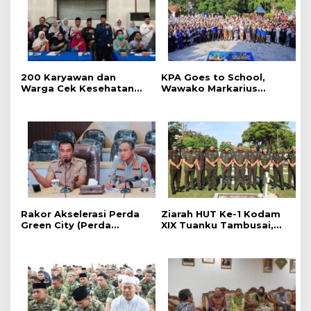
‎200 Karyawan dan
‎KPA Goes to School,
Warga Cek Kesehatan
‎Wawako Markarius
Gratis Momen RRI Fest
Anwar Edukasi
2026 RRI Pekanbaru
Pencegahan HIV/AIDS di
Kalangan Pelajar
Rakor Akselerasi Perda
Ziarah HUT Ke-1 Kodam
Green City (Perda
XIX Tuanku Tambusai,
Lingkungan) Kota
Penghormatan kepada
Pekanbaru Bersama
Pahlawan Berlangsung
Dinas Lingkungan Hidup
Khidmat
Kota Pekanbaru dan Tim
Pakar