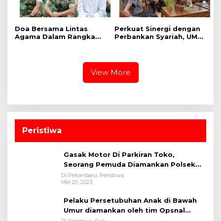
Doa Bersama Lintas
Perkuat Sinergi dengan
Agama Dalam Rangka
Perbankan Syariah, UMRI
HUT Ke-1 Kodam XIX
dan Bank Syariah
Tuanku Tambusai
Nasional Jajaki Kerja
Sama Pembiayaan untuk
Pegawai
View More
Peristiwa
Gasak Motor Di Parkiran Toko,
Seorang Pemuda Diamankan Polsek
Bukit Raya
Di Pekanbaru, Peristiwa
Mei 20, 2023
Pelaku Persetubuhan Anak di Bawah
Umur diamankan oleh tim Opsnal
Polsek Tualang-Polres Siak-Polda Riau
Di Peristiwa, Siak